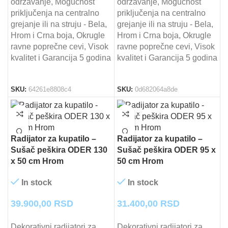
održavanje, Mogućnost
održavanje, Mogućnost
priključenja na centralno
priključenja na centralno
grejanje ili na struju - Bela,
grejanje ili na struju - Bela,
Hrom i Crna boja, Okrugle
Hrom i Crna boja, Okrugle
ravne poprečne cevi, Visok
ravne poprečne cevi, Visok
kvalitet i Garancija 5 godina
kvalitet i Garancija 5 godina
SKU:
64261e8808c4
SKU:
0d682064a8de
Radijator za kupatilo –
Radijator za kupatilo –
Sušač peškira ODER 130
Sušač peškira ODER 95 x
x 50 cm Hrom
50 cm Hrom
In stock
In stock
39.900,00
RSD
31.400,00
RSD
Dekorativni radijatori za
Dekorativni radijatori za