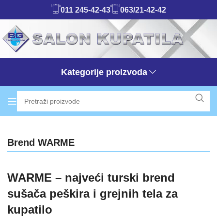
011 245-42-43
063/21-42-42
Kategorije proizvoda
Brend WARME
WARME – najveći turski brend
sušača peškira i grejnih tela za
kupatilo