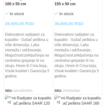
100 x 50 cm
155 x 50 cm
In stock
In stock
28.500,00
RSD
36.600,00
RSD
Dekorativni radijatori za
Dekorativni radijatori za
kupatilo - Sušač peškira u
kupatilo - Sušač peškira u
više dimenzija, Laka
više dimenzija, Laka
montaža i održavanje,
montaža i održavanje,
Mogućnost priključenja na
Mogućnost priključenja na
centralno grejanje ili na
centralno grejanje ili na
struju, Hrom ili Crna boja,
struju, Hrom ili Crna boja,
Visok kvalitet i Garancija 5
Visok kvalitet i Garancija 5
godina
godina
SKU:
2dcfc801097a
SKU:
247fb2effde1