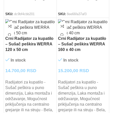
SKU:
dc9bf4cbb201
SKU:
8ee66fa37af3
Crni Radijator za kupatilo
Crni Radijator za kupatilo
– Sušač peškira WERRA
– Sušač peškira WERRA
120 x 50 cm
160 x 40 cm
In stock
In stock
14.700,00
RSD
15.200,00
RSD
Radijatori za kupatilo -
Radijatori za kupatilo -
Sušač peškira u puno
Sušač peškira u puno
dimenzija, Laka montaža i
dimenzija, Laka montaža i
održavanje, Mogućnost
održavanje, Mogućnost
priključenja na centralno
priključenja na centralno
grejanje ili na struju - Bela,
grejanje ili na struju - Bela,