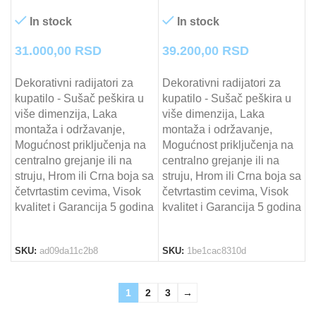
In stock
In stock
31.000,00
RSD
39.200,00
RSD
Dekorativni radijatori za
Dekorativni radijatori za
kupatilo - Sušač peškira u
kupatilo - Sušač peškira u
više dimenzija, Laka
više dimenzija, Laka
montaža i održavanje,
montaža i održavanje,
Mogućnost priključenja na
Mogućnost priključenja na
centralno grejanje ili na
centralno grejanje ili na
struju, Hrom ili Crna boja sa
struju, Hrom ili Crna boja sa
četvrtastim cevima, Visok
četvrtastim cevima, Visok
kvalitet i Garancija 5 godina
kvalitet i Garancija 5 godina
SKU:
ad09da11c2b8
SKU:
1be1cac8310d
1
2
3
→