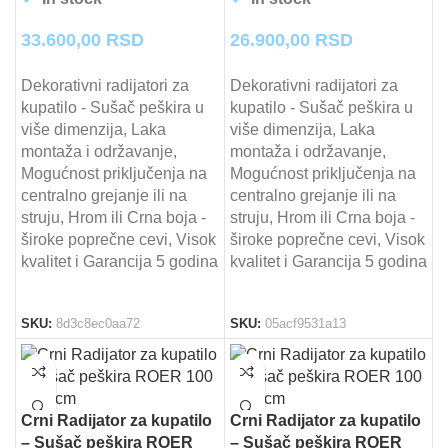
33.600,00
RSD
26.900,00
RSD
Dekorativni radijatori za
Dekorativni radijatori za
kupatilo - Sušač peškira u
kupatilo - Sušač peškira u
više dimenzija, Laka
više dimenzija, Laka
montaža i održavanje,
montaža i održavanje,
Mogućnost priključenja na
Mogućnost priključenja na
centralno grejanje ili na
centralno grejanje ili na
struju, Hrom ili Crna boja -
struju, Hrom ili Crna boja -
široke poprečne cevi, Visok
široke poprečne cevi, Visok
kvalitet i Garancija 5 godina
kvalitet i Garancija 5 godina
SKU:
8d3c8ec0aa72
SKU:
05acf9531a13
Crni Radijator za kupatilo
Crni Radijator za kupatilo
– Sušač peškira ROER
– Sušač peškira ROER