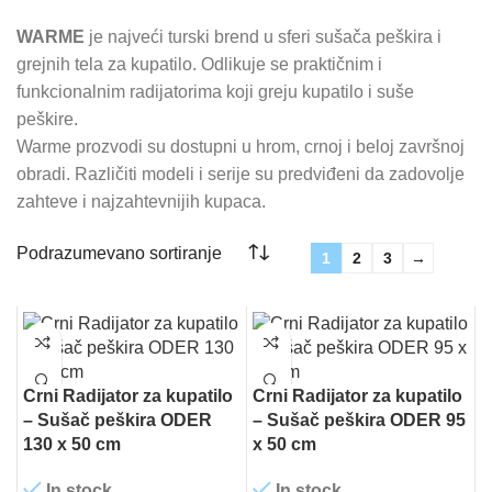
WARME
je najveći turski brend u sferi sušača peškira i
grejnih tela za kupatilo. Odlikuje se praktičnim i
funkcionalnim radijatorima koji greju kupatilo i suše
peškire.
Warme prozvodi su dostupni u hrom, crnoj i beloj završnoj
obradi. Različiti modeli i serije su predviđeni da zadovolje
zahteve i najzahtevnijih kupaca.
1
2
3
→
Crni Radijator za kupatilo
Crni Radijator za kupatilo
– Sušač peškira ODER
– Sušač peškira ODER 95
130 x 50 cm
x 50 cm
In stock
In stock