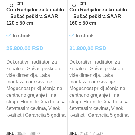
Crni Radijator za kupatilo
Crni Radijator za kupatilo
– Sušač peškira SAAR
– Sušač peškira SAAR
120 x 50 cm
160 x 50 cm
In stock
In stock
25.800,00
RSD
31.800,00
RSD
Dekorativni radijatori za
Dekorativni radijatori za
kupatilo - Sušač peškira u
kupatilo - Sušač peškira u
više dimenzija, Laka
više dimenzija, Laka
montaža i održavanje,
montaža i održavanje,
Mogućnost priključenja na
Mogućnost priključenja na
centralno grejanje ili na
centralno grejanje ili na
struju, Hrom ili Crna boja sa
struju, Hrom ili Crna boja sa
četvrtastim cevima, Visok
četvrtastim cevima, Visok
kvalitet i Garancija 5 godina
kvalitet i Garancija 5 godina
SKU:
30d8efaf6872
SKU:
21d0f4a1ccf2