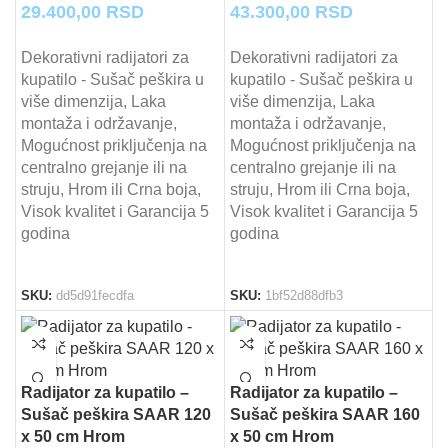
29.400,00
RSD
43.300,00
RSD
Dekorativni radijatori za
Dekorativni radijatori za
kupatilo - Sušač peškira u
kupatilo - Sušač peškira u
više dimenzija, Laka
više dimenzija, Laka
montaža i održavanje,
montaža i održavanje,
Mogućnost priključenja na
Mogućnost priključenja na
centralno grejanje ili na
centralno grejanje ili na
struju, Hrom ili Crna boja,
struju, Hrom ili Crna boja,
Visok kvalitet i Garancija 5
Visok kvalitet i Garancija 5
godina
godina
SKU:
dd5d91fecdfa
SKU:
1bf52d88dfb3
Radijator za kupatilo –
Radijator za kupatilo –
Sušač peškira SAAR 120
Sušač peškira SAAR 160
x 50 cm Hrom
x 50 cm Hrom