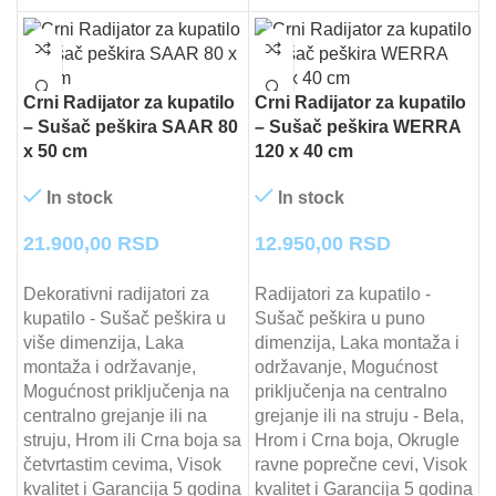
Crni Radijator za kupatilo
Crni Radijator za kupatilo
– Sušač peškira SAAR 80
– Sušač peškira WERRA
x 50 cm
120 x 40 cm
In stock
In stock
21.900,00
RSD
12.950,00
RSD
Dekorativni radijatori za
Radijatori za kupatilo -
kupatilo - Sušač peškira u
Sušač peškira u puno
više dimenzija, Laka
dimenzija, Laka montaža i
montaža i održavanje,
održavanje, Mogućnost
Mogućnost priključenja na
priključenja na centralno
centralno grejanje ili na
grejanje ili na struju - Bela,
struju, Hrom ili Crna boja sa
Hrom i Crna boja, Okrugle
četvrtastim cevima, Visok
ravne poprečne cevi, Visok
kvalitet i Garancija 5 godina
kvalitet i Garancija 5 godina