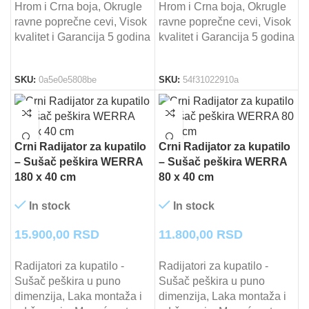
Hrom i Crna boja, Okrugle
Hrom i Crna boja, Okrugle
ravne poprečne cevi, Visok
ravne poprečne cevi, Visok
kvalitet i Garancija 5 godina
kvalitet i Garancija 5 godina
SKU:
0a5e0e5808be
SKU:
54f31022910a
Crni Radijator za kupatilo
Crni Radijator za kupatilo
– Sušač peškira WERRA
– Sušač peškira WERRA
180 x 40 cm
80 x 40 cm
In stock
In stock
15.900,00
RSD
11.800,00
RSD
Radijatori za kupatilo -
Radijatori za kupatilo -
Sušač peškira u puno
Sušač peškira u puno
dimenzija, Laka montaža i
dimenzija, Laka montaža i