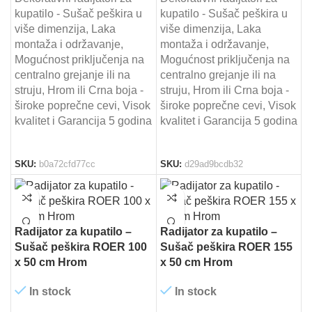
kupatilo - Sušač peškira u
kupatilo - Sušač peškira u
više dimenzija, Laka
više dimenzija, Laka
montaža i održavanje,
montaža i održavanje,
Mogućnost priključenja na
Mogućnost priključenja na
centralno grejanje ili na
centralno grejanje ili na
struju, Hrom ili Crna boja -
struju, Hrom ili Crna boja -
široke poprečne cevi, Visok
široke poprečne cevi, Visok
kvalitet i Garancija 5 godina
kvalitet i Garancija 5 godina
SKU:
b0a72cfd77cc
SKU:
d29ad9bcdb32
Radijator za kupatilo –
Radijator za kupatilo –
Sušač peškira ROER 100
Sušač peškira ROER 155
x 50 cm Hrom
x 50 cm Hrom
In stock
In stock