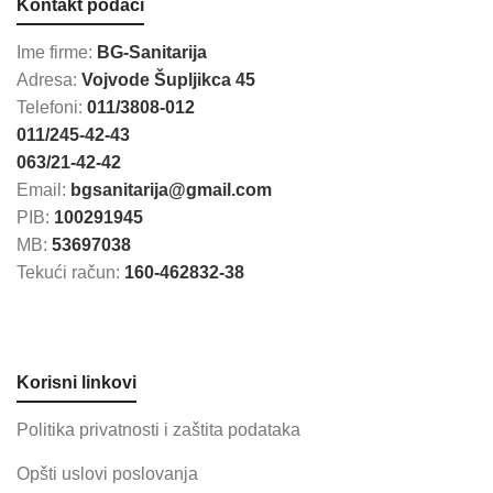
Kontakt podaci
Ime firme:
BG-Sanitarija
Adresa:
Vojvode Šupljikca 45
Telefoni:
011/3808-012
011/245-42-43
063/21-42-42
Email:
bgsanitarija@gmail.com
PIB:
100291945
MB:
53697038
Tekući račun:
160-462832-38
Korisni linkovi
Politika privatnosti i zaštita podataka
Opšti uslovi poslovanja