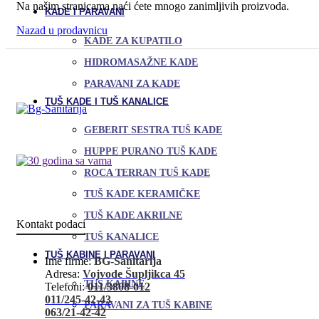
Na našim stranicama naći ćete mnogo zanimljivih proizvoda.
KADE I PARAVANI
Nazad u prodavnicu
KADE ZA KUPATILO
HIDROMASAŽNE KADE
PARAVANI ZA KADE
TUŠ KADE I TUŠ KANALICE
GEBERIT SESTRA TUŠ KADE
HUPPE PURANO TUŠ KADE
ROCA TERRAN TUŠ KADE
TUŠ KADE KERAMIČKE
TUŠ KADE AKRILNE
Kontakt podaci
TUŠ KANALICE
TUŠ KABINE I PARAVANI
Ime firme:
BG-Sanitarija
Adresa:
Vojvode Šupljikca 45
TUŠ KABINE
Telefoni:
011/3808-012
011/245-42-43
PARAVANI ZA TUŠ KABINE
063/21-42-42