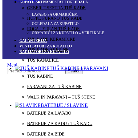
KUPATILSKI NAMEŠTAJ I OGLEDALA
GEBERIT SESTRA TUŠ KADE
LAVABO SA ORMARIĆEM
HUPPE PURANO TUŠ KADE
OGLEDALA ZA KUPATILO
ROCA TERRAN TUŠ KADE
ORMARIĆI ZA KUPATILO – VERTIKALE
TUŠ KADE KERAMIČKE
GALANTERIJA
VENTILATORI ZA KUPATILO
TUŠ KADE AKRILNE
RADIJATORI ZA KUPATILO
TUŠ KANALICE
Meni
TUŠ KABINE I PARAVANI
Search
TUŠ KABINE
PARAVANI ZA TUŠ KABINE
WALK IN PARAVANI – TUŠ STENE
BATERIJE / SLAVINE
BATERIJE ZA LAVABO
BATERIJE ZA KADU / TUŠ KADU
BATERIJE ZA BIDE