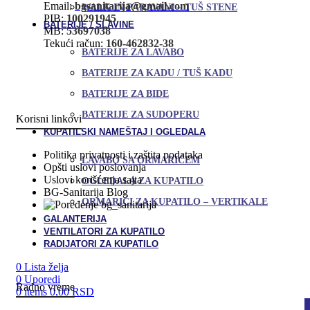
Email:
bgsanitarija@gmail.com
WALK IN PARAVANI – TUŠ STENE
PIB:
100291945
BATERIJE / SLAVINE
MB:
53697038
Tekući račun:
160-462832-38
BATERIJE ZA LAVABO
BATERIJE ZA KADU / TUŠ KADU
BATERIJE ZA BIDE
BATERIJE ZA SUDOPERU
Korisni linkovi
KUPATILSKI NAMEŠTAJ I OGLEDALA
Politika privatnosti i zaštita podataka
LAVABO SA ORMARIĆEM
Opšti uslovi poslovanja
Uslovi korišćenja sajta
OGLEDALA ZA KUPATILO
BG-Sanitarija Blog
ORMARIĆI ZA KUPATILO – VERTIKALE
bg_sanitarija
GALANTERIJA
VENTILATORI ZA KUPATILO
RADIJATORI ZA KUPATILO
0
Lista želja
0
Uporedi
Radno vreme
0
items
0,00
RSD