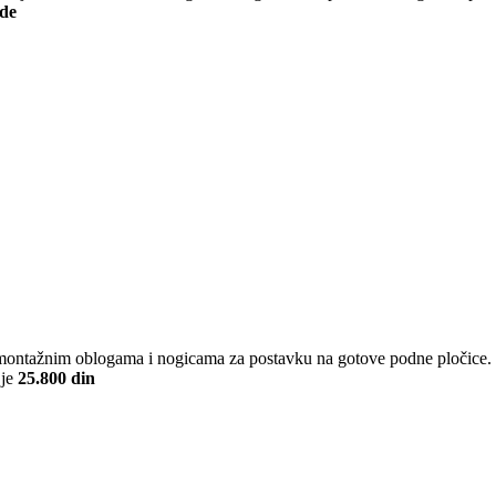
de
D.
ntažnim oblogama i nogicama za postavku na gotove podne pločice. P
 je
25.800 din
D.