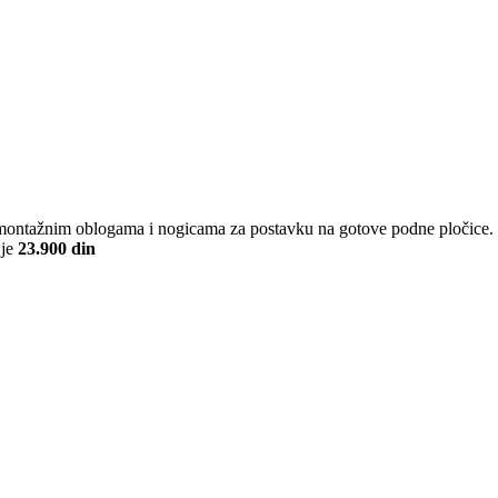
ntažnim oblogama i nogicama za postavku na gotove podne pločice. P
 je
23.900 din
D.