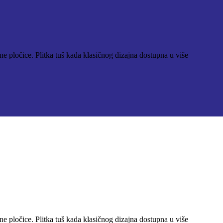
pločice. Plitka tuš kada klasičnog dizajna dostupna u više
pločice. Plitka tuš kada klasičnog dizajna dostupna u više