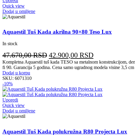
Uporedi
Quick view
Dodaj u omiljene
Aquaestil Tuš Kada akrilna 90×80 Teso Lux
In stock
Originalna
Trenutna
47.670,00
RSD
42.900,00
RSD
cena
cena
Kompletna Aquaestil tuš kada TESO sa metalnom konstrukcijom, demo
fi 90. Garancija 5 godina. Cena samo ugradnog modela visine 3,5 cm
je
je:
Dodaj u korpu
bila:
42.900,00 RS
SKU:
6071310
-10%
47.670,00 RSD.
Uporedi
Quick view
Dodaj u omiljene
Aquaestil Tuš Kada polukružna R80 Projecta Lux