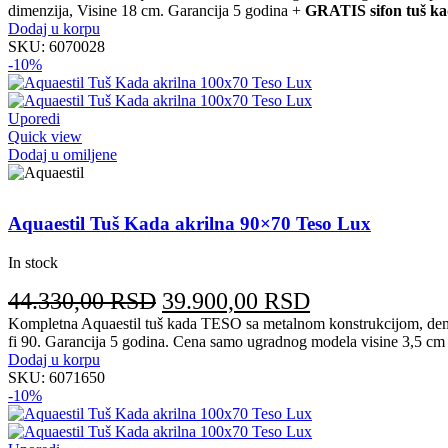
dimenzija, Visine 18 cm. Garancija 5 godina +
GRATIS sifon tuš ka
je
je:
Dodaj u korpu
bila:
27.350,00 RS
SKU:
6070028
-10%
30.390,00 RSD.
Uporedi
Quick view
Dodaj u omiljene
Aquaestil Tuš Kada akrilna 90×70 Teso Lux
In stock
Originalna
Trenutna
44.330,00
RSD
39.900,00
RSD
cena
cena
Kompletna Aquaestil tuš kada TESO sa metalnom konstrukcijom, demo
fi 90. Garancija 5 godina. Cena samo ugradnog modela visine 3,5 cm
je
je:
Dodaj u korpu
bila:
39.900,00 RS
SKU:
6071650
-10%
44.330,00 RSD.