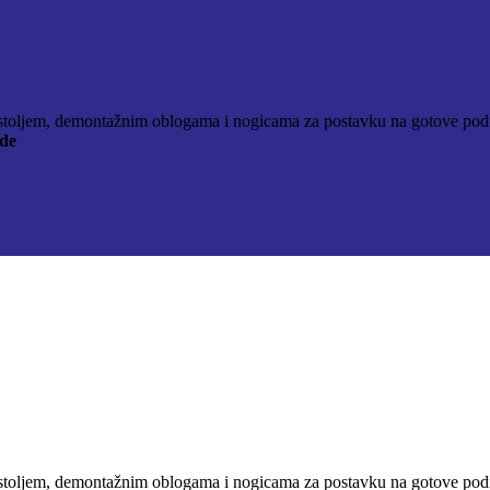
stoljem, demontažnim oblogama i nogicama za postavku na gotove podne 
de
D.
stoljem, demontažnim oblogama i nogicama za postavku na gotove podne 