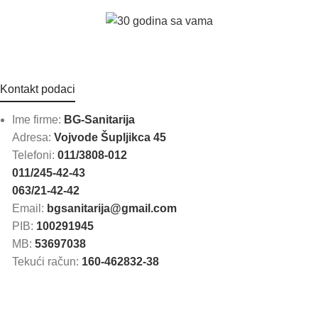
Kontakt podaci
Ime firme:
BG-Sanitarija
Adresa:
Vojvode Šupljikca 45
Telefoni:
011/3808-012
011/245-42-43
063/21-42-42
Email:
bgsanitarija@gmail.com
PIB:
100291945
MB:
53697038
Tekući račun:
160-462832-38