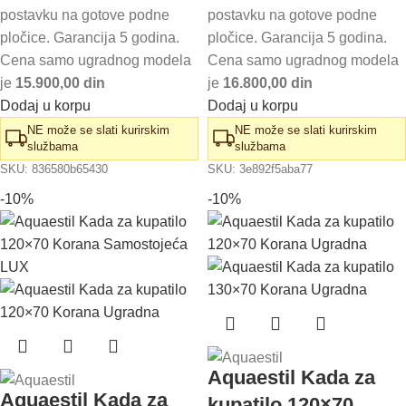
39.550,00 RSD.
37.730,00 RSD.
postavku na gotove podne
postavku na gotove podne
pločice. Garancija 5 godina.
pločice. Garancija 5 godina.
Cena samo ugradnog modela
Cena samo ugradnog modela
je
15.900,00 din
je
16.800,00 din
Dodaj u korpu
Dodaj u korpu
NE može se slati kurirskim
NE može se slati kurirskim
službama
službama
SKU:
836580b65430
SKU:
3e892f5aba77
-10%
-10%
Aquaestil Kada za
Aquaestil Kada za
kupatilo 120×70