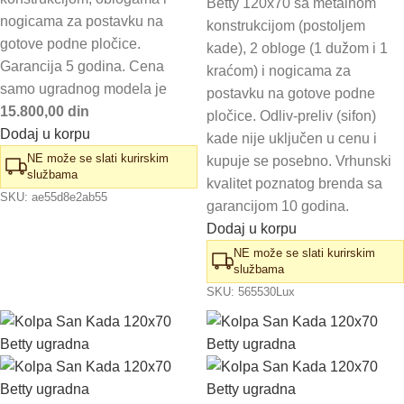
Betty 120x70 sa metalnom
nogicama za postavku na
konstrukcijom (postoljem
gotove podne pločice.
kade), 2 obloge (1 dužom i 1
Garancija 5 godina. Cena
kraćom) i nogicama za
samo ugradnog modela je
postavku na gotove podne
15.800,00 din
pločice. Odliv-preliv (sifon)
Dodaj u korpu
kade nije uključen u cenu i
NE može se slati kurirskim
kupuje se posebno. Vrhunski
službama
kvalitet poznatog brenda sa
SKU:
ae55d8e2ab55
garancijom 10 godina.
Dodaj u korpu
NE može se slati kurirskim
službama
SKU:
565530Lux