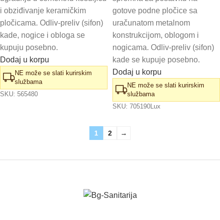
i obziđivanje keramičkim
gotove podne pločice sa
pločicama. Odliv-preliv (sifon)
uračunatom metalnom
kade, nogice i obloga se
konstrukcijom, oblogom i
kupuju posebno.
nogicama. Odliv-preliv (sifon)
Dodaj u korpu
kade se kupuje posebno.
Dodaj u korpu
NE može se slati kurirskim
službama
NE može se slati kurirskim
SKU:
565480
službama
SKU:
705190Lux
1
2
→