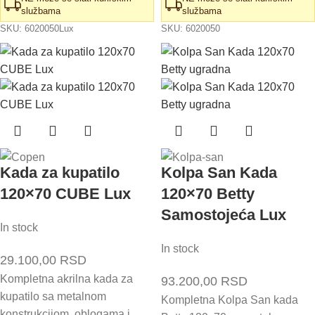
službama
službama
SKU:
6020050Lux
SKU:
6020050
Kada za kupatilo
Kolpa San Kada
120×70 CUBE Lux
120×70 Betty
Samostojeća Lux
In stock
In stock
29.100,00
RSD
Kompletna akrilna kada za
93.200,00
RSD
kupatilo sa metalnom
Kompletna Kolpa San kada
konstrukcijom, oblogama i