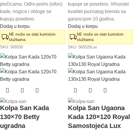
pločicama. Odliv-preliv (sifon)
kupuje se posebno. Vrhunski
kade, nogice i obloge se
kvalitet poznatog brenda sa
kupuju posebno.
garancijom 10 godina.
Dodaj u korpu
Dodaj u korpu
NE može se slati kurirskim
NE može se slati kurirskim
službama
službama
SKU:
565530
SKU:
565520Lux
Kolpa San Kada
Kolpa San Ugaona
130×70 Betty
Kada 120×120 Royal
ugradna
Samostojeća Lux