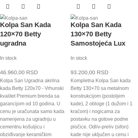
Kolpa San Kada
Kolpa San Kada
120×70 Betty
130×70 Betty
ugradna
Samostojeća Lux
In stock
In stock
46.960,00
RSD
93.200,00
RSD
Kolpa San Ugradna akrilna
Kompletna Kolpa San kada
kada Betty 120x70 - Vrhunski
Betty 130×70 sa metalnom
kvalitet Premium brenda sa
konstrukcijom (postoljem
garancijom od 10 godina. U
kade), 2 obloge (1 dužom i 1
cenu je uračunata samo kada
kraćom) i nogicama za
namenjena za ugradnju u
postavku na gotove podne
cementnu košuljicu i
pločice. Odliv-preliv (sifon)
obziđivanje keramičkim
kade nije uključen u cenu i