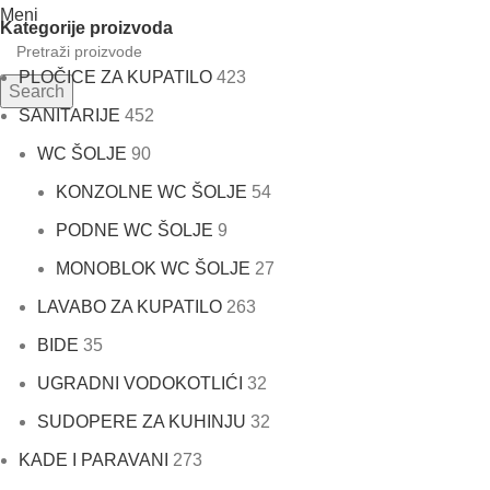
Meni
Kategorije proizvoda
PLOČICE ZA KUPATILO
423
Search
SANITARIJE
452
WC ŠOLJE
90
KONZOLNE WC ŠOLJE
54
PODNE WC ŠOLJE
9
MONOBLOK WC ŠOLJE
27
LAVABO ZA KUPATILO
263
BIDE
35
UGRADNI VODOKOTLIĆI
32
SUDOPERE ZA KUHINJU
32
KADE I PARAVANI
273