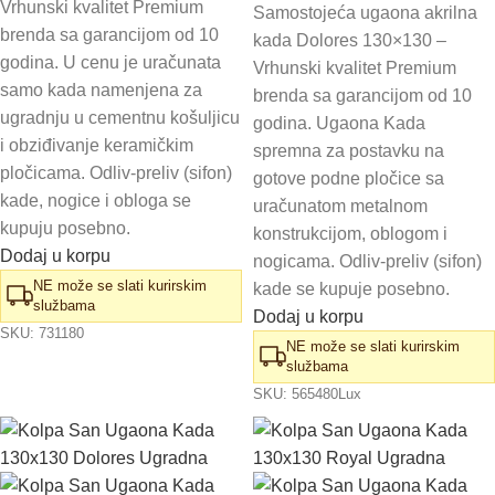
Vrhunski kvalitet Premium
Samostojeća ugaona akrilna
brenda sa garancijom od 10
kada Dolores 130×130 –
godina. U cenu je uračunata
Vrhunski kvalitet Premium
samo kada namenjena za
brenda sa garancijom od 10
ugradnju u cementnu košuljicu
godina. Ugaona Kada
i obziđivanje keramičkim
spremna za postavku na
pločicama. Odliv-preliv (sifon)
gotove podne pločice sa
kade, nogice i obloga se
uračunatom metalnom
kupuju posebno.
konstrukcijom, oblogom i
Dodaj u korpu
nogicama. Odliv-preliv (sifon)
NE može se slati kurirskim
kade se kupuje posebno.
službama
Dodaj u korpu
SKU:
731180
NE može se slati kurirskim
službama
SKU:
565480Lux