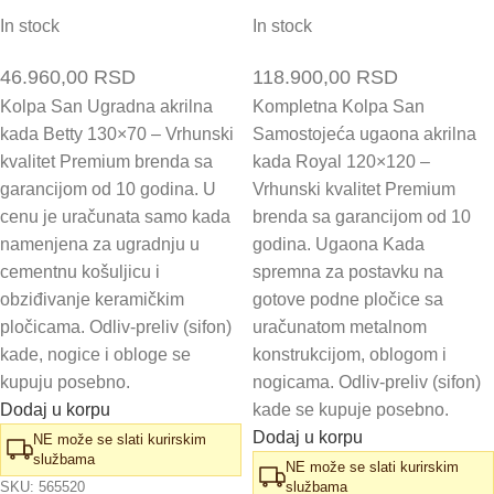
In stock
In stock
46.960,00
RSD
118.900,00
RSD
Kolpa San Ugradna akrilna
Kompletna Kolpa San
kada Betty 130×70 – Vrhunski
Samostojeća ugaona akrilna
kvalitet Premium brenda sa
kada Royal 120×120 –
garancijom od 10 godina. U
Vrhunski kvalitet Premium
cenu je uračunata samo kada
brenda sa garancijom od 10
namenjena za ugradnju u
godina. Ugaona Kada
cementnu košuljicu i
spremna za postavku na
obziđivanje keramičkim
gotove podne pločice sa
pločicama. Odliv-preliv (sifon)
uračunatom metalnom
kade, nogice i obloge se
konstrukcijom, oblogom i
kupuju posebno.
nogicama. Odliv-preliv (sifon)
Dodaj u korpu
kade se kupuje posebno.
Dodaj u korpu
NE može se slati kurirskim
službama
NE može se slati kurirskim
SKU:
565520
službama