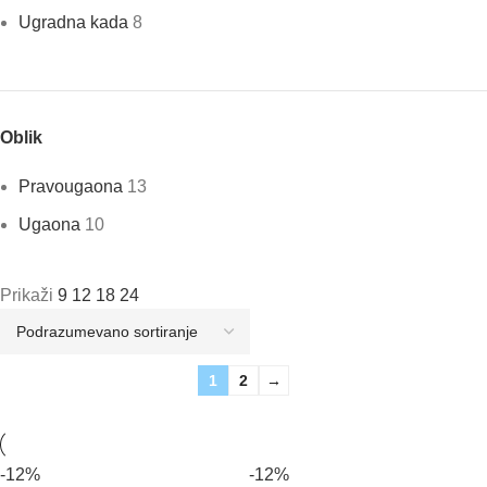
Ugradna kada
8
Oblik
Pravougaona
13
Ugaona
10
Prikaži
9
12
18
24
1
2
→
-12%
-12%