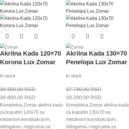
Akrilna Kada 120×70
Akrilna Kada 130×70
Korona Lux Zomar
Penelopa Lux Zomar
In stock
In stock
39.550,00
RSD
37.730,00
RSD
Originalna
Trenutna
Originalna
Trenutna
34.800,00
RSD
33.200,00
RSD
cena
cena
cena
cena
Kompletna Zomar akrilna kada
Kompletna Zomar akrilna kada
za kupatilo 120x70 sa
za kupatilo 130x70 sa
je
je:
je
je:
metalnom konstrukcijom,
metalnom konstrukcijom,
bila:
34.800,00 RSD.
bila:
33.200,00 
oblogama i nogicama za
oblogama i nogicama za