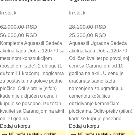
In stock
In stock
62.900,00
RSD
28.100,00
RSD
Originalna
Trenutna
Originalna
Trenutna
56.600,00
RSD
25.300,00
RSD
cena
cena
cena
cena
Kompletna Aquaestil Sedeća
Aquaestil Ugradna Sedeća
akrilna kada Dobra 120×70 sa
akrilna kada Dobra 120×70 –
je
je:
je
je:
metalnom konstrukcijom
Odličan kvalitet po povoljnoj
bila:
56.600,00 RSD.
bila:
25.300,00 
(postoljem kade), 2 obloge (1
ceni sa Garancijom od 10
62.900,00 RSD.
28.100,00 RSD.
dužom i 1 kraćom) i nogicama
godina na akril. U cenu je
za postavku na gotove podne
uračunata samo kada
pločice. Odliv-preliv (sifon)
namenjena za ugradnju u
kade nije uključen u cenu i
cementnu košuljicu i
kupuje se posebno. Izuzetan
obziđivanje keramičkim
kvalitet sa Garancijom na akril
pločicama. Odliv-preliv (sifon)
od 10 godina.
kade se kupuje posebno.
Dodaj u korpu
Dodaj u korpu
NE može se slati kurirskim
NE može se slati kurirskim