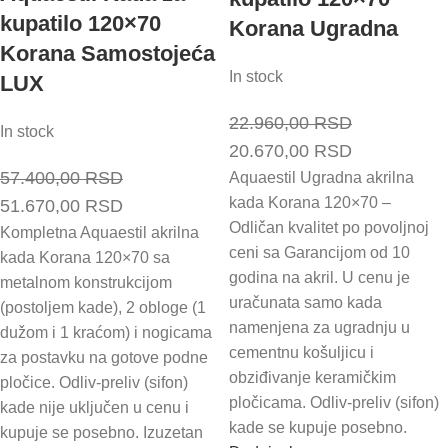
kupatilo 120×70
Korana Ugradna
Korana Samostojeća
In stock
LUX
22.960,00
RSD
In stock
Originalna
Trenutna
20.670,00
RSD
57.400,00
RSD
cena
cena
Aquaestil Ugradna akrilna
kada Korana 120×70 –
Originalna
Trenutna
51.670,00
RSD
je
je:
Odličan kvalitet po povoljnoj
cena
cena
Kompletna Aquaestil akrilna
bila:
20.670,00 
ceni sa Garancijom od 10
kada Korana 120×70 sa
je
je:
22.960,00 RSD.
godina na akril. U cenu je
metalnom konstrukcijom
bila:
51.670,00 RSD.
uračunata samo kada
(postoljem kade), 2 obloge (1
57.400,00 RSD.
namenjena za ugradnju u
dužom i 1 kraćom) i nogicama
cementnu košuljicu i
za postavku na gotove podne
obziđivanje keramičkim
pločice. Odliv-preliv (sifon)
pločicama. Odliv-preliv (sifon)
kade nije uključen u cenu i
kade se kupuje posebno.
kupuje se posebno. Izuzetan