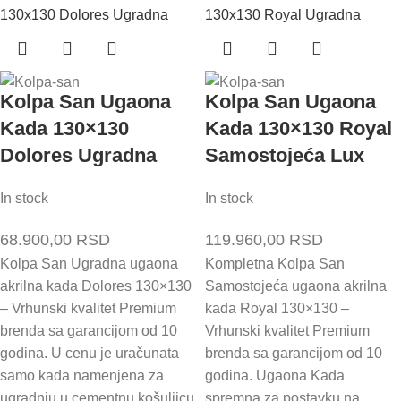
Kolpa San Ugaona
Kolpa San Ugaona
Kada 130×130
Kada 130×130 Royal
Dolores Ugradna
Samostojeća Lux
In stock
In stock
68.900,00
RSD
119.960,00
RSD
Kolpa San Ugradna ugaona
Kompletna Kolpa San
akrilna kada Dolores 130×130
Samostojeća ugaona akrilna
– Vrhunski kvalitet Premium
kada Royal 130×130 –
brenda sa garancijom od 10
Vrhunski kvalitet Premium
godina. U cenu je uračunata
brenda sa garancijom od 10
samo kada namenjena za
godina. Ugaona Kada
ugradnju u cementnu košuljicu
spremna za postavku na