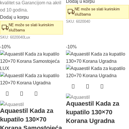
Dodaj u korpu
kvalitet sa Garancijom na akril
NE može se slati kurirskim
od 10 godina.
službama
Dodaj u korpu
SKU:
6020040
NE može se slati kurirskim
službama
SKU:
6020040Lux
-10%
-10%
Aquaestil Kada za
Aquaestil Kada za
kupatilo 130×70
kupatilo 130×70
Korana Ugradna
Korana Samostojeća