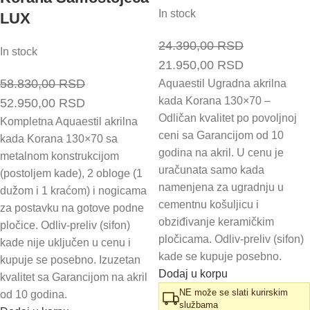
In stock
LUX
24.390,00
RSD
In stock
Originalna
Trenutna
21.950,00
RSD
58.830,00
RSD
cena
cena
Aquaestil Ugradna akrilna
kada Korana 130×70 –
Originalna
Trenutna
52.950,00
RSD
je
je:
Odličan kvalitet po povoljnoj
cena
cena
Kompletna Aquaestil akrilna
bila:
21.950,00 
ceni sa Garancijom od 10
kada Korana 130×70 sa
je
je:
24.390,00 RSD.
godina na akril. U cenu je
metalnom konstrukcijom
bila:
52.950,00 RSD.
uračunata samo kada
(postoljem kade), 2 obloge (1
58.830,00 RSD.
namenjena za ugradnju u
dužom i 1 kraćom) i nogicama
cementnu košuljicu i
za postavku na gotove podne
obziđivanje keramičkim
pločice. Odliv-preliv (sifon)
pločicama. Odliv-preliv (sifon)
kade nije uključen u cenu i
kade se kupuje posebno.
kupuje se posebno. Izuzetan
Dodaj u korpu
kvalitet sa Garancijom na akril
NE može se slati kurirskim
od 10 godina.
službama