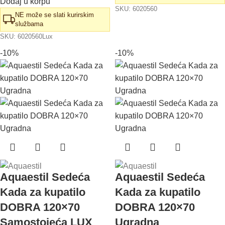
Dodaj u korpu
SKU:
6020560
NE može se slati kurirskim
službama
SKU:
6020560Lux
-10%
-10%
Aquaestil Sedeća
Aquaestil Sedeća
Kada za kupatilo
Kada za kupatilo
DOBRA 120×70
DOBRA 120×70
Samostojeća LUX
Ugradna