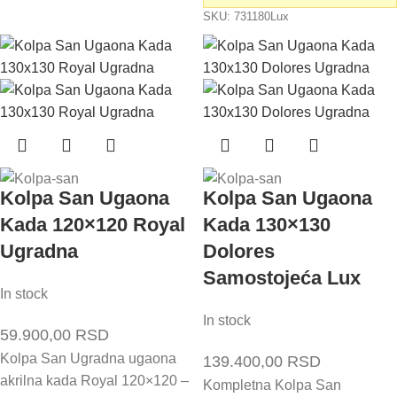
SKU:
731180Lux
Kolpa San Ugaona
Kolpa San Ugaona
Kada 120×120 Royal
Kada 130×130
Ugradna
Dolores
Samostojeća Lux
In stock
In stock
59.900,00
RSD
Kolpa San Ugradna ugaona
139.400,00
RSD
akrilna kada Royal 120×120 –
Kompletna Kolpa San