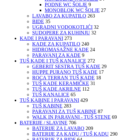
PODNE WC ŠOLJE
9
MONOBLOK WC ŠOLJE
27
LAVABO ZA KUPATILO
263
BIDE
35
UGRADNI VODOKOTLIĆI
32
SUDOPERE ZA KUHINJU
32
KADE I PARAVANI
273
KADE ZA KUPATILO
240
HIDROMASAŽNE KADE
24
PARAVANI ZA KADE
9
TUŠ KADE I TUŠ KANALICE
272
GEBERIT SESTRA TUŠ KADE
29
HUPPE PURANO TUŠ KADE
17
ROCA TERRAN TUŠ KADE
18
TUŠ KADE KERAMIČKE
31
TUŠ KADE AKRILNE
112
TUŠ KANALICE
65
TUŠ KABINE I PARAVANI
429
TUŠ KABINE
283
PARAVANI ZA TUŠ KABINE
87
WALK IN PARAVANI - TUŠ STENE
69
BATERIJE / SLAVINE
706
BATERIJE ZA LAVABO
209
BATERIJE ZA KADU / TUŠ KADU
290
BATERIJE ZA BIDE
64