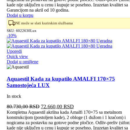
bila:
61.950,00 RSD.
kade nije uključen u cenu i kupuje se posebno. Izuzetan kvalitet sa
68.830,00 RSD.
Garancijom na akril od 10 godina.
Dodaj u korpu
NE može se slati kurirskim službama
SKU:
6022630Lux
-10%
Uporedi
Quick view
Dodaj u omiljene
Aquaestil Kada za kupatilo AMALFI 170×75
Samostojeća LUX
In stock
Originalna
Trenutna
80.730,00
RSD
72.660,00
RSD
cena
cena
Kompletna Aquaestil akrilna kada Amalfi 170×75 sa metalnom
konstrukcijom (postoljem kade), 2 obloge (1 dužom i 1 kraćom) i
je
je:
nogicama za postavku na gotove podne pločice. Odliv-preliv (sifon
bila:
72.660,00 RSD.
kade nije uključen u cenu i kupuje se posebno. Izuzetan kvalitet sa