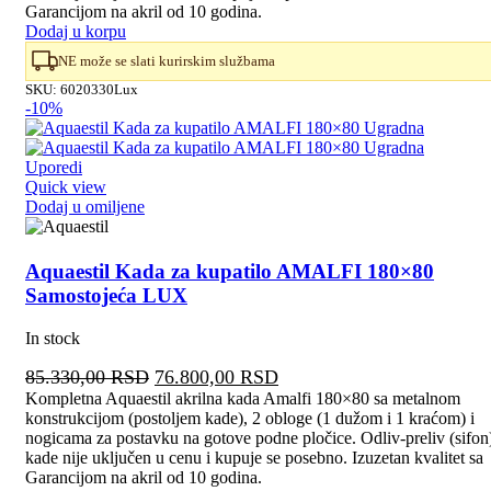
80.730,00 RSD.
Garancijom na akril od 10 godina.
Dodaj u korpu
NE može se slati kurirskim službama
SKU:
6020330Lux
-10%
Uporedi
Quick view
Dodaj u omiljene
Aquaestil Kada za kupatilo AMALFI 180×80
Samostojeća LUX
In stock
Originalna
Trenutna
85.330,00
RSD
76.800,00
RSD
cena
cena
Kompletna Aquaestil akrilna kada Amalfi 180×80 sa metalnom
konstrukcijom (postoljem kade), 2 obloge (1 dužom i 1 kraćom) i
je
je:
nogicama za postavku na gotove podne pločice. Odliv-preliv (sifon
bila:
76.800,00 RSD.
kade nije uključen u cenu i kupuje se posebno. Izuzetan kvalitet sa
85.330,00 RSD.
Garancijom na akril od 10 godina.