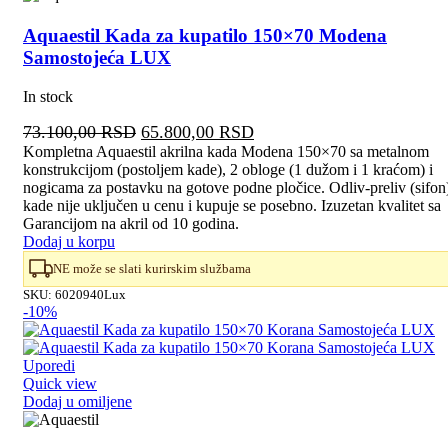
Aquaestil Kada za kupatilo 150×70 Modena
Samostojeća LUX
In stock
Originalna
Trenutna
73.100,00
RSD
65.800,00
RSD
cena
cena
Kompletna Aquaestil akrilna kada Modena 150×70 sa metalnom
konstrukcijom (postoljem kade), 2 obloge (1 dužom i 1 kraćom) i
je
je:
nogicama za postavku na gotove podne pločice. Odliv-preliv (sifon
bila:
65.800,00 RSD.
kade nije uključen u cenu i kupuje se posebno. Izuzetan kvalitet sa
73.100,00 RSD.
Garancijom na akril od 10 godina.
Dodaj u korpu
NE može se slati kurirskim službama
SKU:
6020940Lux
-10%
Uporedi
Quick view
Dodaj u omiljene