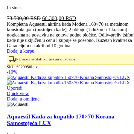
In stock
Originalna
Trenutna
73.500,00
RSD
66.300,00
RSD
cena
cena
Kompletna Aquaestil akrilna kada Modena 160×70 sa metalnom
konstrukcijom (postoljem kade), 2 obloge (1 dužom i 1 kraćom) i
je
je:
nogicama za postavku na gotove podne pločice. Odliv-preliv (sifon
bila:
66.300,00 RSD.
kade nije uključen u cenu i kupuje se posebno. Izuzetan kvalitet sa
73.500,00 RSD.
Garancijom na akril od 10 godina.
Dodaj u korpu
NE može se slati kurirskim službama
SKU:
6020950Lux
-10%
Uporedi
Quick view
Dodaj u omiljene
Aquaestil Kada za kupatilo 170×70 Korana
Samostojeća LUX