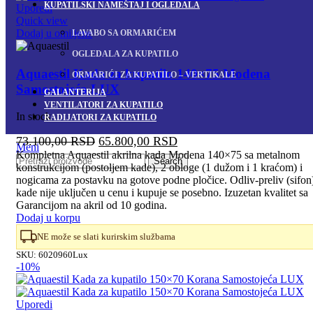
KUPATILSKI NAMEŠTAJ I OGLEDALA
Uporedi
Quick view
Dodaj u omiljene
LAVABO SA ORMARIĆEM
OGLEDALA ZA KUPATILO
Aquaestil Kada za kupatilo 140×75 Modena
ORMARIĆI ZA KUPATILO – VERTIKALE
Samostojeća LUX
GALANTERIJA
VENTILATORI ZA KUPATILO
In stock
RADIJATORI ZA KUPATILO
Originalna
Trenutna
73.100,00
RSD
65.800,00
RSD
Meni
cena
cena
Kompletna Aquaestil akrilna kada Modena 140×75 sa metalnom
Search
konstrukcijom (postoljem kade), 2 obloge (1 dužom i 1 kraćom) i
je
je:
nogicama za postavku na gotove podne pločice. Odliv-preliv (sifon
bila:
65.800,00 RSD.
kade nije uključen u cenu i kupuje se posebno. Izuzetan kvalitet sa
73.100,00 RSD.
Garancijom na akril od 10 godina.
Dodaj u korpu
NE može se slati kurirskim službama
SKU:
6020960Lux
-10%
Uporedi