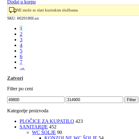
Dodaj u korpu
NE može se slati kurirskim službama
SKU:
6020180Lux
1
2
3
4
5
6
7
→
Zatvori
Filter po ceni
Minimalna
Maksimalna
Filter
cena
cena
Kategorije proizvoda
PLOČICE ZA KUPATILO
423
SANITARIJE
452
WC ŠOLJE
90
KONZOLNE WC ŠOLJE
54