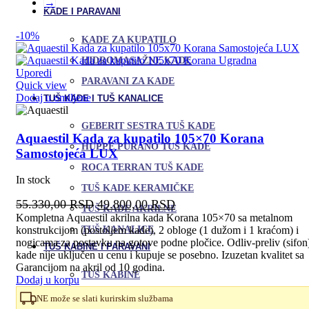
→
KADE I PARAVANI
-10%
KADE ZA KUPATILO
HIDROMASAŽNE KADE
Uporedi
PARAVANI ZA KADE
Quick view
Dodaj u omiljene
TUŠ KADE I TUŠ KANALICE
GEBERIT SESTRA TUŠ KADE
Aquaestil Kada za kupatilo 105×70 Korana
HUPPE PURANO TUŠ KADE
Samostojeća LUX
ROCA TERRAN TUŠ KADE
In stock
TUŠ KADE KERAMIČKE
Originalna
Trenutna
55.330,00
RSD
49.800,00
RSD
TUŠ KADE AKRILNE
cena
cena
Kompletna Aquaestil akrilna kada Korana 105×70 sa metalnom
TUŠ KANALICE
konstrukcijom (postoljem kade), 2 obloge (1 dužom i 1 kraćom) i
je
je:
nogicama za postavku na gotove podne pločice. Odliv-preliv (sifon
bila:
49.800,00 RSD.
TUŠ KABINE I PARAVANI
kade nije uključen u cenu i kupuje se posebno. Izuzetan kvalitet sa
55.330,00 RSD.
Garancijom na akril od 10 godina.
TUŠ KABINE
Dodaj u korpu
PARAVANI ZA TUŠ KABINE
NE može se slati kurirskim službama