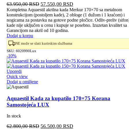
Originalna
Trenutna
63.950,00
RSD
57.550,00
RSD
cena
cena
Kompletna Aquaestil akrilna kada Merkur 170×70 sa metalnom
konstrukcijom (postoljem kade), 2 obloge (1 dužom i 1 kraćom) i
je
je:
nogicama za postavku na gotove podne pločice. Odliv-preliv (sifon
bila:
57.550,00 RSD.
kade nije uključen u cenu i kupuje se posebno. Izuzetan kvalitet sa
63.950,00 RSD.
Garancijom na akril od 10 godina.
Dodaj u korpu
NE može se slati kurirskim službama
SKU:
6020990Lux
-10%
Uporedi
Quick view
Dodaj u omiljene
Aquaestil Kada za kupatilo 170×75 Korana
Samostojeća LUX
In stock
Originalna
Trenutna
62.800,00
RSD
56.500,00
RSD