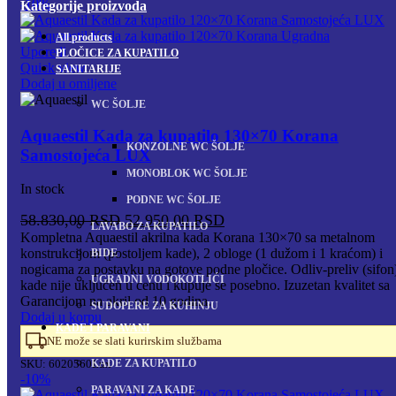
-10%
Kategorije proizvoda
All
products
Uporedi
PLOČICE ZA KUPATILO
Quick view
SANITARIJE
Dodaj u omiljene
WC ŠOLJE
Aquaestil Kada za kupatilo 130×70 Korana
KONZOLNE WC ŠOLJE
Samostojeća LUX
MONOBLOK WC ŠOLJE
In stock
PODNE WC ŠOLJE
Originalna
Trenutna
58.830,00
RSD
52.950,00
RSD
LAVABO ZA KUPATILO
cena
cena
Kompletna Aquaestil akrilna kada Korana 130×70 sa metalnom
konstrukcijom (postoljem kade), 2 obloge (1 dužom i 1 kraćom) i
BIDE
je
je:
nogicama za postavku na gotove podne pločice. Odliv-preliv (sifon
bila:
52.950,00 RSD.
UGRADNI VODOKOTLIĆI
kade nije uključen u cenu i kupuje se posebno. Izuzetan kvalitet sa
58.830,00 RSD.
Garancijom na akril od 10 godina.
SUDOPERE ZA KUHINJU
Dodaj u korpu
KADE I PARAVANI
NE može se slati kurirskim službama
KADE ZA KUPATILO
SKU:
6020560Lux
-10%
PARAVANI ZA KADE