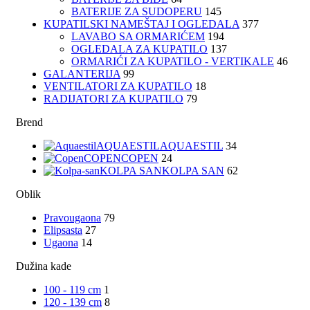
BATERIJE ZA SUDOPERU
145
KUPATILSKI NAMEŠTAJ I OGLEDALA
377
LAVABO SA ORMARIĆEM
194
OGLEDALA ZA KUPATILO
137
ORMARIĆI ZA KUPATILO - VERTIKALE
46
GALANTERIJA
99
VENTILATORI ZA KUPATILO
18
RADIJATORI ZA KUPATILO
79
Brend
AQUAESTIL
AQUAESTIL
34
COPEN
COPEN
24
KOLPA SAN
KOLPA SAN
62
Oblik
Pravougaona
79
Elipsasta
27
Ugaona
14
Dužina kade
100 - 119 cm
1
120 - 139 cm
8