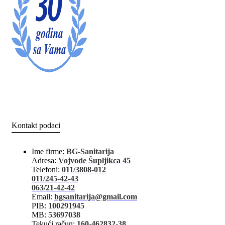
Kontakt podaci
Ime firme:
BG-Sanitarija
Adresa:
Vojvode Šupljikca 45
Telefoni:
011/3808-012
011/245-42-43
063/21-42-42
Email:
bgsanitarija@gmail.com
PIB:
100291945
MB:
53697038
Tekući račun:
160-462832-38