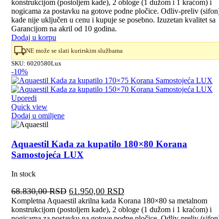
konstrukcijom (postoljem kade), 2 obloge (1 dužom i 1 kraćom) i
je
je:
nogicama za postavku na gotove podne pločice. Odliv-preliv (sifon
bila:
57.550,00 RSD.
kade nije uključen u cenu i kupuje se posebno. Izuzetan kvalitet sa
63.950,00 RSD.
Garancijom na akril od 10 godina.
Dodaj u korpu
NE može se slati kurirskim službama
SKU:
6020580Lux
-10%
Uporedi
Quick view
Dodaj u omiljene
Aquaestil Kada za kupatilo 180×80 Korana
Samostojeća LUX
In stock
Originalna
Trenutna
68.830,00
RSD
61.950,00
RSD
cena
cena
Kompletna Aquaestil akrilna kada Korana 180×80 sa metalnom
konstrukcijom (postoljem kade), 2 obloge (1 dužom i 1 kraćom) i
je
je:
nogicama za postavku na gotove podne pločice. Odliv-preliv (sifon