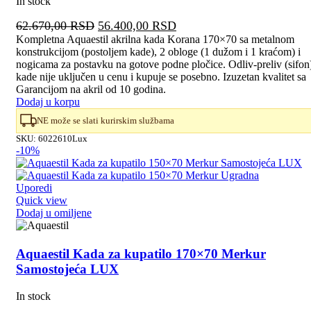
In stock
Originalna
Trenutna
62.670,00
RSD
56.400,00
RSD
cena
cena
Kompletna Aquaestil akrilna kada Korana 170×70 sa metalnom
konstrukcijom (postoljem kade), 2 obloge (1 dužom i 1 kraćom) i
je
je:
nogicama za postavku na gotove podne pločice. Odliv-preliv (sifon
bila:
56.400,00 RSD.
kade nije uključen u cenu i kupuje se posebno. Izuzetan kvalitet sa
62.670,00 RSD.
Garancijom na akril od 10 godina.
Dodaj u korpu
NE može se slati kurirskim službama
SKU:
6022610Lux
-10%
Uporedi
Quick view
Dodaj u omiljene
Aquaestil Kada za kupatilo 170×70 Merkur
Samostojeća LUX
In stock