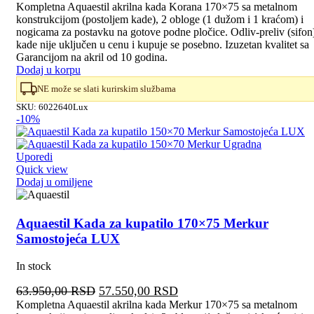
cena
cena
Kompletna Aquaestil akrilna kada Korana 170×75 sa metalnom
konstrukcijom (postoljem kade), 2 obloge (1 dužom i 1 kraćom) i
je
je:
nogicama za postavku na gotove podne pločice. Odliv-preliv (sifon
bila:
56.500,00 RSD.
kade nije uključen u cenu i kupuje se posebno. Izuzetan kvalitet sa
62.800,00 RSD.
Garancijom na akril od 10 godina.
Dodaj u korpu
NE može se slati kurirskim službama
SKU:
6022640Lux
-10%
Uporedi
Quick view
Dodaj u omiljene
Aquaestil Kada za kupatilo 170×75 Merkur
Samostojeća LUX
In stock
Originalna
Trenutna
63.950,00
RSD
57.550,00
RSD
cena
cena
Kompletna Aquaestil akrilna kada Merkur 170×75 sa metalnom