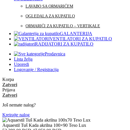
LAVABO SA ORMARIĆEM
OGLEDALA ZA KUPATILO
ORMARIĆI ZA KUPATILO – VERTIKALE
GALANTERIJA
VENTILATORI ZA KUPATILO
RADIJATORI ZA KUPATILO
Prodavnica
Lista želja
Uporedi
Logovanje / Registracija
Korpa
Zatvori
Prijava
Zatvori
Još nemate nalog?
Kreirajte nalog
Aquaestil Tuš Kada akrilna 100×90 Teso Lux