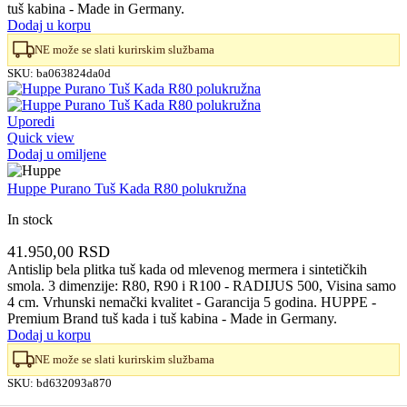
tuš kabina - Made in Germany.
Dodaj u korpu
NE može se slati kurirskim službama
SKU:
ba063824da0d
Uporedi
Quick view
Dodaj u omiljene
Huppe Purano Tuš Kada R80 polukružna
In stock
41.950,00
RSD
Antislip bela plitka tuš kada od mlevenog mermera i sintetičkih
smola. 3 dimenzije: R80, R90 i R100 - RADIJUS 500, Visina samo
4 cm. Vrhunski nemački kvalitet - Garancija 5 godina. HUPPE -
Premium Brand tuš kada i tuš kabina - Made in Germany.
Dodaj u korpu
NE može se slati kurirskim službama
SKU:
bd632093a870