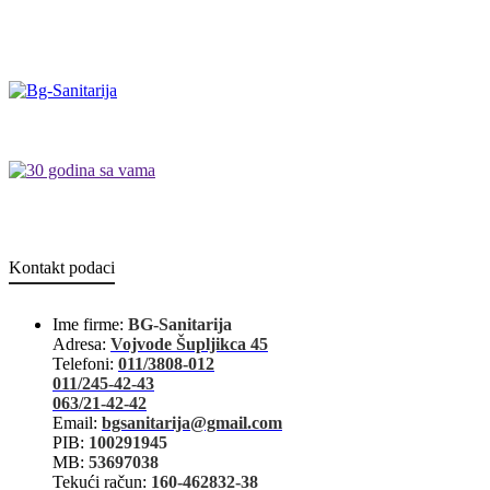
Kontakt podaci
Ime firme:
BG-Sanitarija
Adresa:
Vojvode Šupljikca 45
Telefoni:
011/3808-012
011/245-42-43
063/21-42-42
Email:
bgsanitarija@gmail.com
PIB:
100291945
MB:
53697038
Tekući račun:
160-462832-38