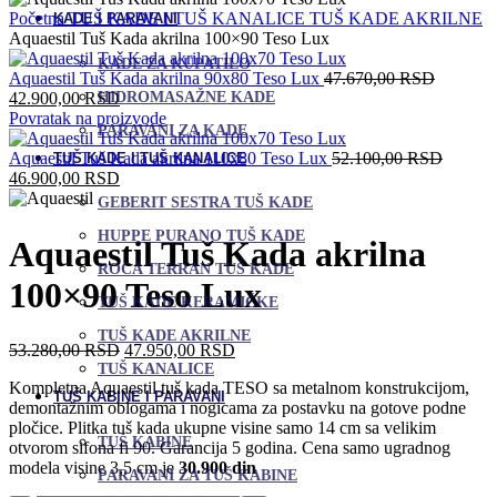
Početna
TUŠ KADE I TUŠ KANALICE
TUŠ KADE AKRILNE
KADE I PARAVANI
Aquaestil Tuš Kada akrilna 100×90 Teso Lux
KADE ZA KUPATILO
Original
Aquaestil Tuš Kada akrilna 90x80 Teso Lux
47.670,00
RSD
Trenutna
cena
HIDROMASAŽNE KADE
42.900,00
RSD
cena
je
Povratak na proizvode
PARAVANI ZA KADE
je:
bila:
42.900,00 RSD.
47.670,
Origina
Aquaestil Tuš Kada akrilna 110x80 Teso Lux
52.100,00
RSD
TUŠ KADE I TUŠ KANALICE
Trenutna
cena
46.900,00
RSD
cena
je
GEBERIT SESTRA TUŠ KADE
je:
bila:
HUPPE PURANO TUŠ KADE
46.900,00 RSD.
52.100
Aquaestil Tuš Kada akrilna
ROCA TERRAN TUŠ KADE
100×90 Teso Lux
TUŠ KADE KERAMIČKE
TUŠ KADE AKRILNE
Originalna
Trenutna
53.280,00
RSD
47.950,00
RSD
cena
cena
TUŠ KANALICE
Kompletna Aquaestil tuš kada TESO sa metalnom konstrukcijom,
je
je:
TUŠ KABINE I PARAVANI
demontažnim oblogama i nogicama za postavku na gotove podne
bila:
47.950,00 RSD.
pločice. Plitka tuš kada ukupne visine samo 14 cm sa velikim
53.280,00 RSD.
TUŠ KABINE
otvorom sifona fi 90. Garancija 5 godina. Cena samo ugradnog
modela visine 3,5 cm je
30.900 din
PARAVANI ZA TUŠ KABINE