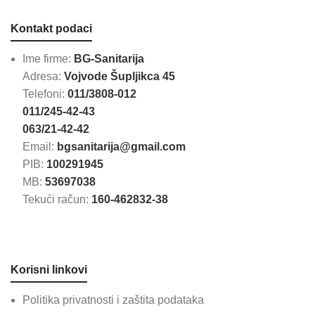
Kontakt podaci
Ime firme:
BG-Sanitarija
Adresa:
Vojvode Šupljikca 45
Telefoni:
011/3808-012
011/245-42-43
063/21-42-42
Email:
bgsanitarija@gmail.com
PIB:
100291945
MB:
53697038
Tekući račun:
160-462832-38
Korisni linkovi
Politika privatnosti i zaštita podataka