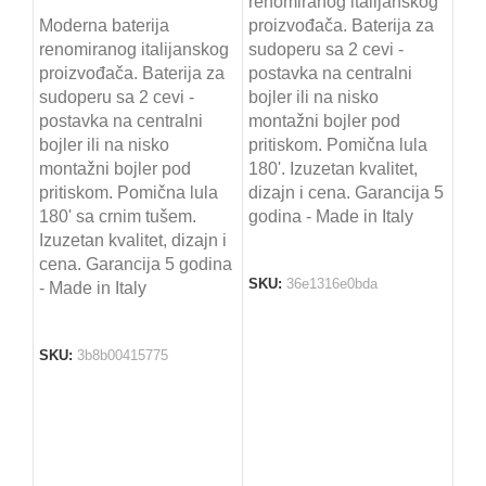
renomiranog italijanskog
RIN
Moderna baterija
proizvođača. Baterija za
I
renomiranog italijanskog
sudoperu sa 2 cevi -
proizvođača. Baterija za
postavka na centralni
15
sudoperu sa 2 cevi -
bojler ili na nisko
postavka na centralni
montažni bojler pod
Mod
bojler ili na nisko
pritiskom. Pomična lula
ren
montažni bojler pod
180'. Izuzetan kvalitet,
pro
pritiskom. Pomična lula
dizajn i cena. Garancija 5
sud
180' sa crnim tušem.
godina - Made in Italy
pos
Izuzetan kvalitet, dizajn i
bojl
cena. Garancija 5 godina
mon
SKU:
36e1316e0bda
- Made in Italy
pri
180'
diz
SKU:
3b8b00415775
god
SK