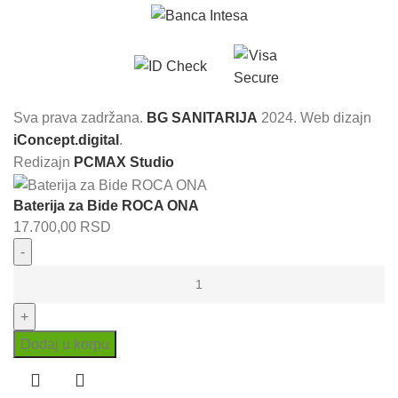
Sva prava zadržana.
BG SANITARIJA
2024. Web dizajn
iConcept.digital
.
Redizajn
PCMAX Studio
Baterija za Bide ROCA ONA
17.700,00
RSD
Baterija
za
Bide
ROCA
Dodaj u korpu
ONA
količina