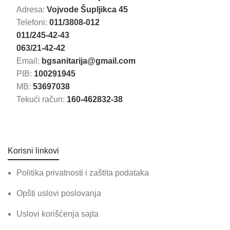
Adresa:
Vojvode Šupljikca 45
Telefoni:
011/3808-012
011/245-42-43
063/21-42-42
Email:
bgsanitarija@gmail.com
PIB:
100291945
MB:
53697038
Tekući račun:
160-462832-38
Korisni linkovi
Politika privatnosti i zaštita podataka
Opšti uslovi poslovanja
Uslovi korišćenja sajta