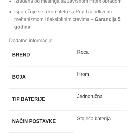
Izrađena od mesinga sa završnom Hrom obradom,
Isporučuje se u kompletu sa Pop-Up odlivnim
mehanizmom i fleksibilnim crevima –
Garancija 5
godina
.
Dodatne informacije
Roca
BREND
Hrom
BOJA
Jednoručna
TIP BATERIJE
Stojeća baterija
NAČIN POSTAVKE