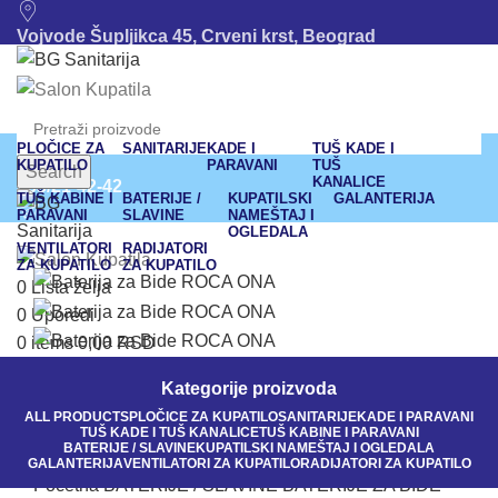
Vojvode Šupljikca 45, Crveni krst, Beograd
011/380-80-12
011/245-42-43
PLOČICE ZA
SANITARIJE
KADE I
TUŠ KADE I
KUPATILO
PARAVANI
TUŠ
Search
KANALICE
063/21-42-42
TUŠ KABINE I
BATERIJE /
KUPATILSKI
GALANTERIJA
PARAVANI
SLAVINE
NAMEŠTAJ I
OGLEDALA
bgsanitarija@gmail.com
VENTILATORI
RADIJATORI
ZA KUPATILO
ZA KUPATILO
011 245-42-43
0
Lista želja
0
Uporedi
063/21-42-42
0
items
0,00
RSD
Klikni da uvećaš
Kategorije proizvoda
ALL
PRODUCTS
PLOČICE ZA KUPATILO
SANITARIJE
KADE I PARAVANI
TUŠ KADE I TUŠ KANALICE
TUŠ KABINE I PARAVANI
BATERIJE / SLAVINE
KUPATILSKI NAMEŠTAJ I OGLEDALA
GALANTERIJA
VENTILATORI ZA KUPATILO
RADIJATORI ZA KUPATILO
Početna
BATERIJE / SLAVINE
BATERIJE ZA BIDE