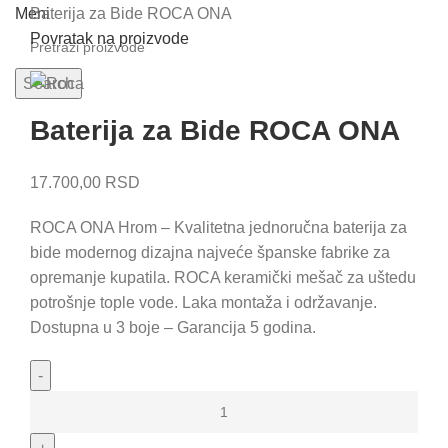
Baterija za Bide ROCA ONA
Meni
Povratak na proizvode
Search
Baterija za Bide ROCA ONA
17.700,00
RSD
ROCA ONA Hrom – Kvalitetna jednoručna baterija za
bide modernog dizajna najveće španske fabrike za
opremanje kupatila. ROCA keramički mešač za uštedu
potrošnje tople vode. Laka montaža i održavanje.
Dostupna u 3 boje – Garancija 5 godina.
Baterija
za