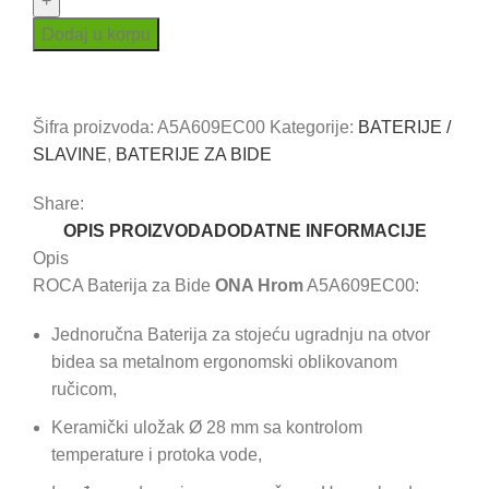
Bide
ROCA
Dodaj u korpu
ONA
Uporedi
Dodaj u omiljene
količina
Šifra proizvoda:
A5A609EC00
Kategorije:
BATERIJE /
SLAVINE
,
BATERIJE ZA BIDE
Share:
OPIS PROIZVODA
DODATNE INFORMACIJE
Opis
ROCA Baterija za Bide
ONA Hrom
A5A609EC00:
Jednoručna Baterija za stojeću ugradnju na otvor
bidea sa metalnom ergonomski oblikovanom
ručicom,
Keramički uložak Ø 28 mm sa kontrolom
temperature i protoka vode,