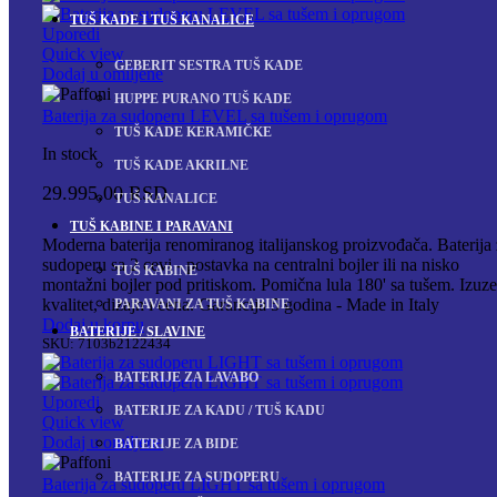
TUŠ KADE I TUŠ KANALICE
Uporedi
Quick view
GEBERIT SESTRA TUŠ KADE
Dodaj u omiljene
HUPPE PURANO TUŠ KADE
Baterija za sudoperu LEVEL sa tušem i oprugom
TUŠ KADE KERAMIČKE
In stock
TUŠ KADE AKRILNE
29.995,00
RSD
TUŠ KANALICE
TUŠ KABINE I PARAVANI
Moderna baterija renomiranog italijanskog proizvođača. Baterija
sudoperu sa 2 cevi - postavka na centralni bojler ili na nisko
TUŠ KABINE
montažni bojler pod pritiskom. Pomična lula 180' sa tušem. Izuze
kvalitet, dizajn i cena. Garancija 5 godina - Made in Italy
PARAVANI ZA TUŠ KABINE
Dodaj u korpu
BATERIJE / SLAVINE
SKU:
7103b2122434
BATERIJE ZA LAVABO
Uporedi
BATERIJE ZA KADU / TUŠ KADU
Quick view
Dodaj u omiljene
BATERIJE ZA BIDE
BATERIJE ZA SUDOPERU
Baterija za sudoperu LIGHT sa tušem i oprugom