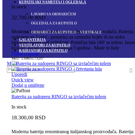
KUPATILSKI NAMEŠTAJ I OGLEDALA
In stock
LAVABO SA ORMARIĆEM
32.700,00
RSD
OGLEDALA ZA KUPATILO
Moderna baterija renomiranog italijanskog proizvođača. Baterija
ORMARIĆI ZA KUPATILO – VERTIKALE
sudoperu sa 2 cevi - postavka na centralni bojler ili na nisko
GALANTERIJA
montažni bojler pod pritiskom. Pomična lula 180' sa tušem. Izuze
VENTILATORI ZA KUPATILO
kvalitet, dizajn i cena. Garancija 5 godina - Made in Italy
RADIJATORI ZA KUPATILO
Dodaj u korpu
SKU:
15ff651732f7
Meni
Uporedi
Quick view
Dodaj u omiljene
Baterija za sudoperu RINGO sa izvlačećim tušem
In stock
18.300,00
RSD
Moderna baterija renomiranog italijanskog proizvođača. Baterija