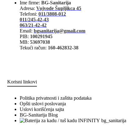
Ime firme:
BG-Sanitarija
Adresa:
Vojvode Šupljikca 45
Telefoni:
011/3808-012
011/245-42-43
063/21-42-42
Email:
bgsanitarija@gmail.com
PIB:
100291945
MB:
53697038
Tekući račun:
160-462832-38
Korisni linkovi
Politika privatnosti i zaštita podataka
Opšti uslovi poslovanja
Uslovi korišćenja sajta
BG-Sanitarija Blog
bg_sanitarija