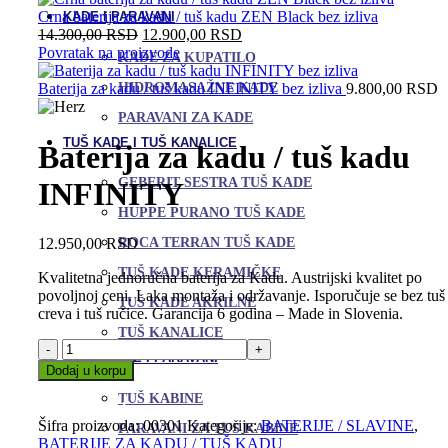
Crna baterija za kadu / tuš kadu ZEN Black bez izliva
KADE I PARAVANI
Originalna
Trenutna
14.300,00
RSD
12.900,00
RSD
cena
cena
Povratak na proizvode
KADE ZA KUPATILO
je
je:
bila:
12.900,00 RSD.
HIDROMASAŽNE KADE
Baterija za kadu / tuš kadu INFINITY bez izliva
9.800,00
RSD
14.300,00 RSD.
PARAVANI ZA KADE
TUŠ KADE I TUŠ KANALICE
Baterija za kadu / tuš kadu
GEBERIT SESTRA TUŠ KADE
INFINITY
HUPPE PURANO TUŠ KADE
12.950,00
RSD
ROCA TERRAN TUŠ KADE
TUŠ KADE KERAMIČKE
Kvalitetna jednoručna baterija za Kadu. Austrijski kvalitet po
povoljnoj ceni. Laka montaža i održavanje. Isporučuje se bez tuš
TUŠ KADE AKRILNE
creva i tuš ručice. Garancija 6 godina – Made in Slovenia.
TUŠ KANALICE
Baterija
TUŠ KABINE I PARAVANI
za
Dodaj u korpu
kadu
Uporedi
TUŠ KABINE
/
Dodaj u omiljene
tuš
Šifra proizvoda:
00301
Kategorije:
BATERIJE / SLAVINE
,
PARAVANI ZA TUŠ KABINE
kadu
BATERIJE ZA KADU / TUŠ KADU