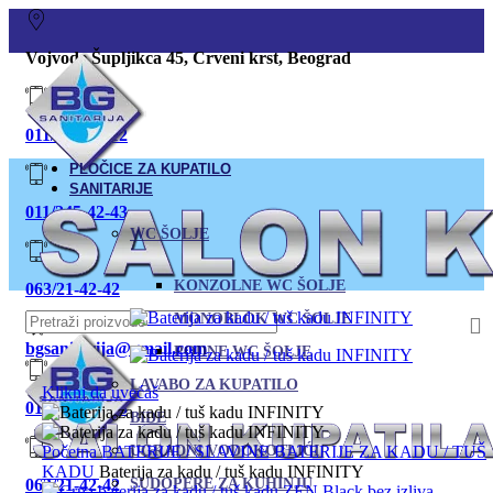
Vojvode Šupljikca 45, Crveni krst, Beograd
011/380-80-12
PLOČICE ZA KUPATILO
SANITARIJE
011/245-42-43
WC ŠOLJE
KONZOLNE WC ŠOLJE
063/21-42-42
MONOBLOK WC ŠOLJE
bgsanitarija@gmail.com
PODNE WC ŠOLJE
LAVABO ZA KUPATILO
Klikni da uvećaš
011 245-42-43
BIDE
Početna
BATERIJE / SLAVINE
UGRADNI VODOKOTLIĆI
BATERIJE ZA KADU / TUŠ
KADU
Baterija za kadu / tuš kadu INFINITY
063/21-42-42
SUDOPERE ZA KUHINJU