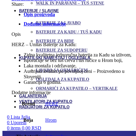
INFINITY
WALK IN PARAVANI – TUŠ STENE
Share:
količina
BATERIJE / SLAVINE
Opis proizvoda
BATERIJE ZA LAVABO
Dodatne informacije
BATERIJE ZA KADU / TUŠ KADU
Opis
BATERIJE ZA BIDE
HERZ – Unitas Baterije za Kadu:
BATERIJE ZA SUDOPERU
Zidna kvalitetna jednoručna baterija za Kadu sa izlivom,
KUPATILSKI NAMEŠTAJ I OGLEDALA
Isporučuje se bez tuš creva i tuš ručice u Hrom boji,
Laka montaža i održavanje,
LAVABO SA ORMARIĆEM
Austrijski kvalitet po povoljnoj ceni – Proizvedeno u
Sloveniji,
OGLEDALA ZA KUPATILO
Garancija 6 godina.
ORMARIĆI ZA KUPATILO – VERTIKALE
Dodatne informacije
GALANTERIJA
VENTILATORI ZA KUPATILO
Brend
HERZ
RADIJATORI ZA KUPATILO
0
Lista želja
Boja
Hrom
0
Uporedi
0
items
0,00
RSD