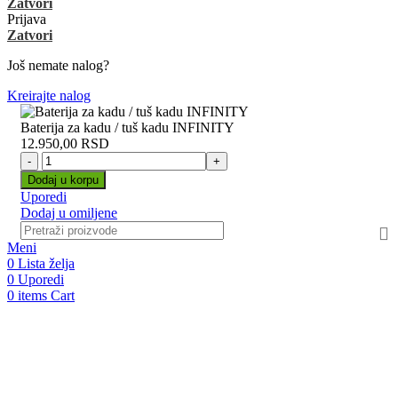
Zatvori
Prijava
Zatvori
Još nemate nalog?
Kreirajte nalog
Baterija za kadu / tuš kadu INFINITY
12.950,00
RSD
Baterija
za
Dodaj u korpu
kadu
Uporedi
/
Dodaj u omiljene
tuš
kadu
Meni
INFINITY
0
Lista želja
količina
0
Uporedi
0
items
Cart