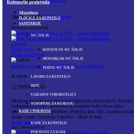
Tip baterije
Jednoručna
Kategorije proizvoda
All
products
Način postavke
Zidna baterija
PLOČICE ZA KUPATILO
SANITARIJE
Povezani proizvodi
WC ŠOLJE
Uporedi
Quick view
KONZOLNE WC ŠOLJE
Dodaj u omiljene
MONOBLOK WC ŠOLJE
Baterija za sudoperu CANDY - visoka labud lula
PODNE WC ŠOLJE
In stock
LAVABO ZA KUPATILO
BIDE
12.900,00
RSD
UGRADNI VODOKOTLIĆI
Moderna baterija renomiranog italijanskog proizvođača. Baterija
SUDOPERE ZA KUHINJU
sudoperu sa 2 cevi - postavka na centralni bojler ili na nisko
KADE I PARAVANI
montažni bojler pod pritiskom. Pomična lula 180'. Izuzetan kvalit
dizajn i cena. Garancija 5 godina - Made in Italy
Dodaj u korpu
KADE ZA KUPATILO
SKU:
89a4e8e307b6
PARAVANI ZA KADE