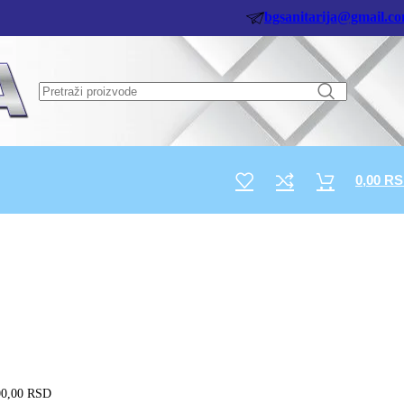
bgsanitarija@gmail.c
0,00
RS
00,00
RSD