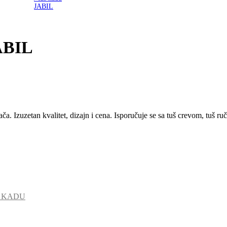
JABIL
a. Izuzetan kvalitet, dizajn i cena. Isporučuje se sa tuš crevom, tuš r
Š KADU