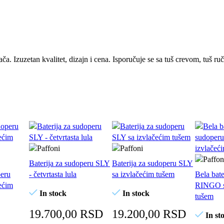
a. Izuzetan kvalitet, dizajn i cena. Isporučuje se sa tuš crevom, tuš r
Baterija za sudoperu SLY
Baterija za sudoperu SLY
peru
- četvrtasta lula
sa izvlačećim tušem
Bela bate
ećim
RINGO s
In stock
In stock
tušem
19.700,00
RSD
19.200,00
RSD
In st