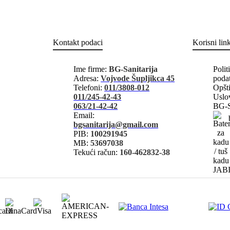
Kontakt podaci
Korisni lin
Ime firme:
BG-Sanitarija
Polit
Adresa:
Vojvode Šupljikca 45
poda
Telefoni:
011/3808-012
Opšti
011/245-42-43
Uslov
063/21-42-42
BG-S
Email:
bgsanitarija@gmail.com
PIB:
100291945
MB:
53697038
Tekući račun:
160-462832-38