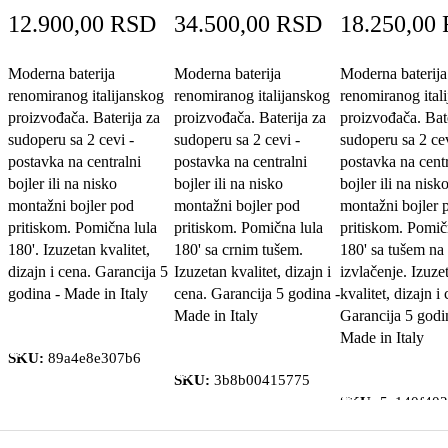
12.900,00
RSD
34.500,00
RSD
18.250,00
Moderna baterija
Moderna baterija
Moderna baterija
renomiranog italijanskog
renomiranog italijanskog
renomiranog ital
proizvođača. Baterija za
proizvođača. Baterija za
proizvođača. Bate
sudoperu sa 2 cevi -
sudoperu sa 2 cevi -
sudoperu sa 2 cev
postavka na centralni
postavka na centralni
postavka na centr
bojler ili na nisko
bojler ili na nisko
bojler ili na nisk
montažni bojler pod
montažni bojler pod
montažni bojler 
pritiskom. Pomična lula
pritiskom. Pomična lula
pritiskom. Pomič
180'. Izuzetan kvalitet,
180' sa crnim tušem.
180' sa tušem na
dizajn i cena. Garancija 5
Izuzetan kvalitet, dizajn i
izvlačenje. Izuze
godina - Made in Italy
cena. Garancija 5 godina -
kvalitet, dizajn i
Made in Italy
Garancija 5 godi
Dodaj u korpu
Made in Italy
Dodaj u korpu
SKU:
89a4e8e307b6
Dodaj u korpu
SKU:
3b8b00415775
SKU:
5e140f40