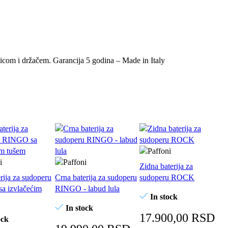
učicom i držačem. Garancija 5 godina – Made in Italy
Zidna baterija za
rija za sudoperu
Crna baterija za sudoperu
sudoperu ROCK
a izvlačećim
RINGO - labud lula
In stock
In stock
17.900,00
RSD
ock