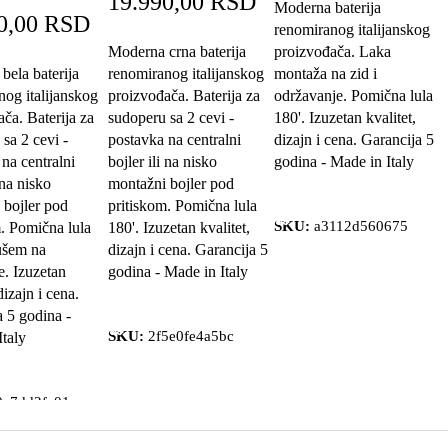
19.990,00
RSD
Moderna baterija
0,00
RSD
renomiranog italijanskog
Moderna crna baterija
proizvođača. Laka
bela baterija
renomiranog italijanskog
montaža na zid i
nog italijanskog
proizvođača. Baterija za
održavanje. Pomična lula
ča. Baterija za
sudoperu sa 2 cevi -
180'. Izuzetan kvalitet,
sa 2 cevi -
postavka na centralni
dizajn i cena. Garancija 5
na centralni
bojler ili na nisko
godina - Made in Italy
 na nisko
montažni bojler pod
Dodaj u korpu
 bojler pod
pritiskom. Pomična lula
SKU:
a3112d560675
m. Pomična lula
180'. Izuzetan kvalitet,
tušem na
dizajn i cena. Garancija 5
e. Izuzetan
godina - Made in Italy
dizajn i cena.
Dodaj u korpu
a 5 godina -
SKU:
2f5e0fe4a5bc
Italy
 korpu
0a7dd2fc01