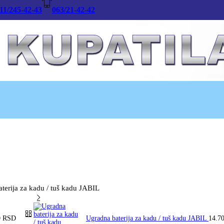
11/245-42-43
063/21-42-42
aterija za kadu / tuš kadu JABIL
0
RSD
Ugradna baterija za kadu / tuš kadu JABIL
14.7