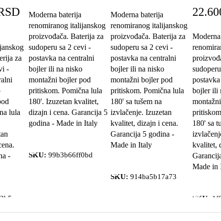
RSD
22.60
Moderna baterija
Moderna baterija
renomiranog italijanskog
renomiranog italijanskog
proizvođača. Baterija za
proizvođača. Baterija za
Moderna 
ijanskog
sudoperu sa 2 cevi -
sudoperu sa 2 cevi -
renomira
rija za
postavka na centralni
postavka na centralni
proizvođa
i -
bojler ili na nisko
bojler ili na nisko
sudoperu 
alni
montažni bojler pod
montažni bojler pod
postavka 
o
pritiskom. Pomična lula
pritiskom. Pomična lula
bojler ili
pod
180'. Izuzetan kvalitet,
180' sa tušem na
montažni
na lula
dizajn i cena. Garancija 5
izvlačenje. Izuzetan
pritisko
godina - Made in Italy
kvalitet, dizajn i cena.
180' sa 
tan
Garancija 5 godina -
izvlačenj
Dodaj u korpu
 cena.
Made in Italy
kvalitet, 
SKU:
99b3b66ff0bd
na -
Garancij
Dodaj u korpu
Made in 
SKU:
914ba5b17a73
Dodaj u
22b5
SKU:
1f