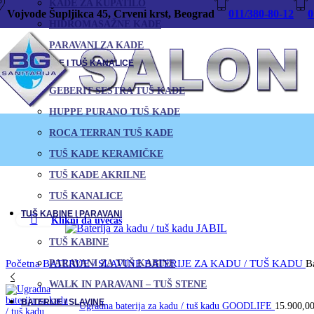
KADE ZA KUPATILO
Vojvode Šupljikca 45, Crveni krst, Beograd
011/380-80-12
0
HIDROMASAŽNE KADE
PARAVANI ZA KADE
TUŠ KADE I TUŠ KANALICE
GEBERIT SESTRA TUŠ KADE
HUPPE PURANO TUŠ KADE
ROCA TERRAN TUŠ KADE
TUŠ KADE KERAMIČKE
TUŠ KADE AKRILNE
TUŠ KANALICE
TUŠ KABINE I PARAVANI
Klikni da uvećaš
TUŠ KABINE
Početna
BATERIJE / SLAVINE
BATERIJE ZA KADU / TUŠ KADU
B
PARAVANI ZA TUŠ KABINE
WALK IN PARAVANI – TUŠ STENE
BATERIJE / SLAVINE
Ugradna baterija za kadu / tuš kadu GOODLIFE
15.900,0