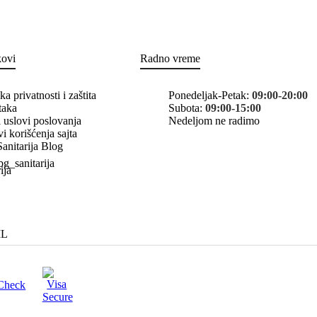
kovi
Radno vreme
ika privatnosti i zaštita
Ponedeljak-Petak:
09:00-20:00
taka
Subota:
09:00-15:00
 uslovi poslovanja
Nedeljom ne radimo
i korišćenja sajta
anitarija Blog
bg_sanitarija