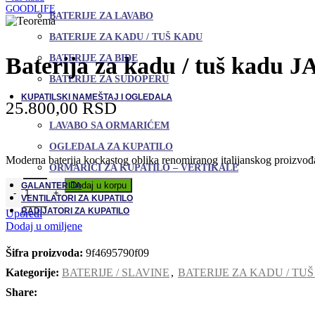
BATERIJE ZA LAVABO
BATERIJE ZA KADU / TUŠ KADU
Baterija za kadu / tuš kadu 
BATERIJE ZA BIDE
BATERIJE ZA SUDOPERU
KUPATILSKI NAMEŠTAJ I OGLEDALA
25.800,00
RSD
LAVABO SA ORMARIĆEM
OGLEDALA ZA KUPATILO
Moderna baterija kockastog oblika renomiranog italijanskog proizvođač
ORMARIĆI ZA KUPATILO – VERTIKALE
Dodaj u korpu
GALANTERIJA
VENTILATORI ZA KUPATILO
RADIJATORI ZA KUPATILO
Uporedi
Dodaj u omiljene
Šifra proizvoda:
9f4695790f09
Kategorije:
BATERIJE / SLAVINE
,
BATERIJE ZA KADU / TU
Share: