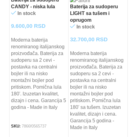
CANDY - niska lula
Baterija za sudoperu
In stock
LIGHT sa tušem i
oprugom
9.600,00
RSD
In stock
32.700,00
RSD
Moderna baterija
Bat
renomiranog italijanskog
SLY
proizvođača. Baterija za
Moderna baterija
sudoperu sa 2 cevi -
renomiranog italijanskog
postavka na centralni
proizvođača. Baterija za
19
bojler ili na nisko
sudoperu sa 2 cevi -
montažni bojler pod
postavka na centralni
Mod
pritiskom. Pomična lula
bojler ili na nisko
ren
180'. Izuzetan kvalitet,
montažni bojler pod
pro
dizajn i cena. Garancija 5
pritiskom. Pomična lula
sud
godina - Made in Italy
180' sa tušem. Izuzetan
pos
kvalitet, dizajn i cena.
bojl
Garancija 5 godina -
mon
SKU:
7866f0565737
Made in Italy
pri
180'