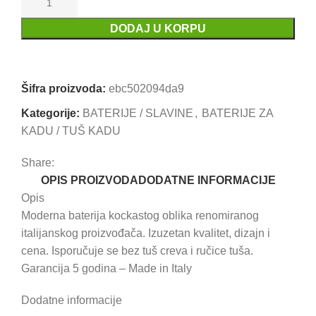
DODAJ U KORPU
Uporedi
Dodaj u omiljene
Šifra proizvoda:
ebc502094da9
Kategorije:
BATERIJE / SLAVINE
,
BATERIJE ZA
KADU / TUŠ KADU
Share:
OPIS PROIZVODA
DODATNE INFORMACIJE
Opis
Moderna baterija kockastog oblika renomiranog
italijanskog proizvođača. Izuzetan kvalitet, dizajn i
cena. Isporučuje se bez tuš creva i ručice tuša.
Garancija 5 godina – Made in Italy
Dodatne informacije