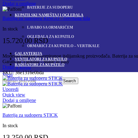
Dodaj u omiljene
BATERIJE ZA SUDOPERU
KUPATILSKI NAMEŠTAJ I OGLEDALA
Baterija za sudoperu RINGO - četvrtasta lula
LAVABO SA ORMARIĆEM
In stock
OGLEDALA ZA KUPATILO
15.720,00
RSD
ORMARIĆI ZA KUPATILO – VERTIKALE
GALANTERIJA
Moderna baterija renomiranog italijanskog proizvođača. Baterija za sudo
VENTILATORI ZA KUPATILO
Garancija 5 godina - Made in Italy
RADIJATORI ZA KUPATILO
Dodaj u korpu
SKU:
36e1316e0bda
Meni
Search
Uporedi
Quick view
Dodaj u omiljene
Baterija za sudoperu STICK
In stock
13.250,00
RSD