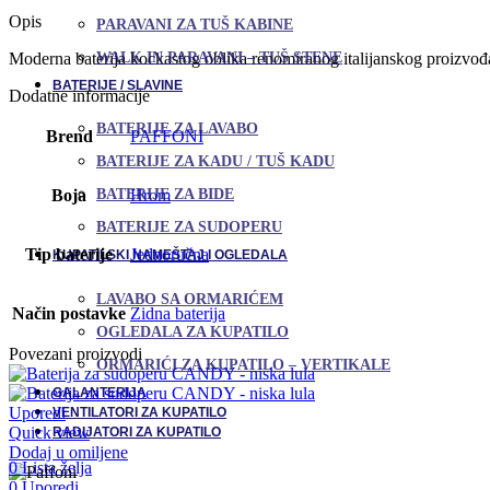
Opis
PARAVANI ZA TUŠ KABINE
WALK IN PARAVANI – TUŠ STENE
Moderna baterija kockastog oblika renomiranog italijanskog proizvođač
BATERIJE / SLAVINE
Dodatne informacije
BATERIJE ZA LAVABO
Brend
PAFFONI
BATERIJE ZA KADU / TUŠ KADU
BATERIJE ZA BIDE
Boja
Hrom
BATERIJE ZA SUDOPERU
Tip baterije
Jednoručna
KUPATILSKI NAMEŠTAJ I OGLEDALA
LAVABO SA ORMARIĆEM
Način postavke
Zidna baterija
OGLEDALA ZA KUPATILO
Povezani proizvodi
ORMARIĆI ZA KUPATILO – VERTIKALE
GALANTERIJA
Uporedi
VENTILATORI ZA KUPATILO
Quick view
RADIJATORI ZA KUPATILO
Dodaj u omiljene
0
Lista želja
0
Uporedi