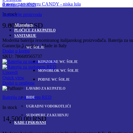
Baterija za sudoperu CANDY - niska lula
0
items
0,00
RSD
In stock
Kategorije proizvoda
9.600,00
RSD
All
products
PLOČICE ZA KUPATILO
SANITARIJE
Moderna baterija renomiranog italijanskog proizvođača. Baterija za sudo
Garancija 5 godina - Made in Italy
WC ŠOLJE
Dodaj u korpu
SKU:
7866f0565737
KONZOLNE WC ŠOLJE
MONOBLOK WC ŠOLJE
Uporedi
Quick view
PODNE WC ŠOLJE
Dodaj u omiljene
LAVABO ZA KUPATILO
Baterija za sudoperu RED
BIDE
UGRADNI VODOKOTLIĆI
In stock
SUDOPERE ZA KUHINJU
14.500,00
RSD
KADE I PARAVANI