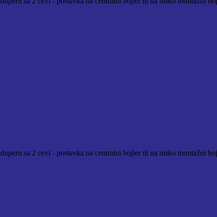
peru sa 2 cevi - postavka na centralni bojler ili na nisko montažni bojl
operu sa 2 cevi - postavka na centralni bojler ili na nisko montažni bo