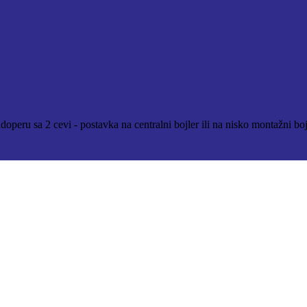
peru sa 2 cevi - postavka na centralni bojler ili na nisko montažni bojl