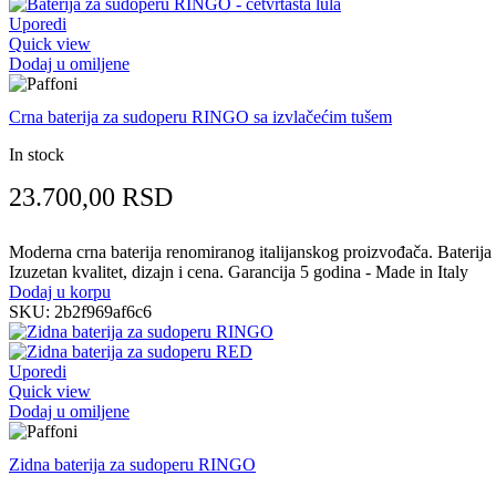
Uporedi
Quick view
Dodaj u omiljene
Crna baterija za sudoperu RINGO sa izvlačećim tušem
In stock
23.700,00
RSD
Moderna crna baterija renomiranog italijanskog proizvođača. Baterija z
Izuzetan kvalitet, dizajn i cena. Garancija 5 godina - Made in Italy
Dodaj u korpu
SKU:
2b2f969af6c6
Uporedi
Quick view
Dodaj u omiljene
Zidna baterija za sudoperu RINGO