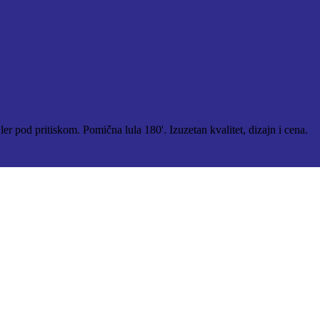
er pod pritiskom. Pomična lula 180'. Izuzetan kvalitet, dizajn i cena.