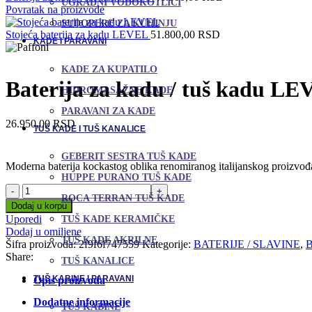
UGRADNI VODOKOTLIĆI
Povratak na proizvode
SUDOPERE ZA KUHINJU
Stojeća baterija za kadu LEVEL
51.800,00
RSD
KADE I PARAVANI
KADE ZA KUPATILO
Baterija za kadu / tuš kadu L
HIDROMASAŽNE KADE
PARAVANI ZA KADE
26.950,00
RSD
TUŠ KADE I TUŠ KANALICE
GEBERIT SESTRA TUŠ KADE
Moderna baterija kockastog oblika renomiranog italijanskog proizvođač
HUPPE PURANO TUŠ KADE
Baterija
ROCA TERRAN TUŠ KADE
za
Dodaj u korpu
kadu
Uporedi
TUŠ KADE KERAMIČKE
/
Dodaj u omiljene
tuš
TUŠ KADE AKRILNE
Šifra proizvoda:
2f9f6f747559
Kategorije:
BATERIJE / SLAVINE
,
kadu
Share:
TUŠ KANALICE
LEVEL
količina
TUŠ KABINE I PARAVANI
Opis proizvoda
Dodatne informacije
TUŠ KABINE