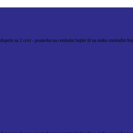
peru sa 2 cevi - postavka na centralni bojler ili na nisko montažni bojl