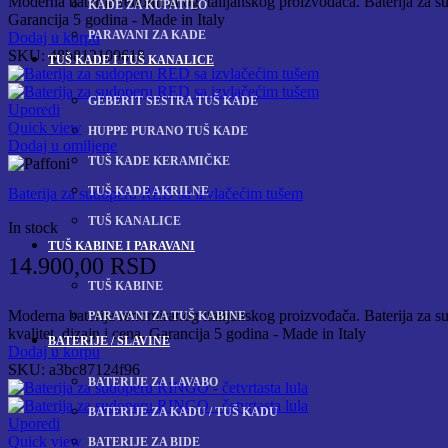
Moderna baterija renomiranog italijanskog proizvođača. Baterija za sudo
KADE ZA KUPATILO
Garancija 5 godina - Made in Italy
PARAVANI ZA KADE
Dodaj u korpu
SKU:
48b812109618
TUŠ KADE I TUŠ KANALICE
GEBERIT SESTRA TUŠ KADE
Uporedi
Quick view
HUPPE PURANO TUŠ KADE
Dodaj u omiljene
TUŠ KADE KERAMIČKE
TUŠ KADE AKRILNE
Baterija za sudoperu RED sa izvlačećim tušem
TUŠ KANALICE
In stock
TUŠ KABINE I PARAVANI
14.900,00
RSD
TUŠ KABINE
Moderna baterija renomiranog italijanskog proizvođača. Baterija za sud
PARAVANI ZA TUŠ KABINE
kvalitet, dizajn i cena. Garancija 5 godina - Made in Italy
BATERIJE / SLAVINE
Dodaj u korpu
SKU:
a3bc87124f96
BATERIJE ZA LAVABO
BATERIJE ZA KADU / TUŠ KADU
Uporedi
Quick view
BATERIJE ZA BIDE