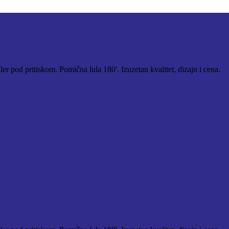
er pod pritiskom. Pomična lula 180'. Izuzetan kvalitet, dizajn i cena.