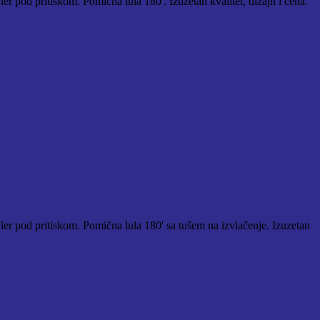
er pod pritiskom. Pomična lula 180'. Izuzetan kvalitet, dizajn i cena.
jler pod pritiskom. Pomična lula 180' sa tušem na izvlačenje. Izuzetan