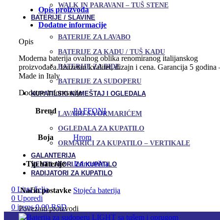
WALK IN PARAVANI – TUŠ STENE
Opis proizvoda
BATERIJE / SLAVINE
Dodatne informacije
BATERIJE ZA LAVABO
Opis
BATERIJE ZA KADU / TUŠ KADU
Moderna baterija ovalnog oblika renomiranog italijanskog
BATERIJE ZA BIDE
proizvođača. Izuzetan kvalitet, dizajn i cena. Garancija 5 godina 
Made in Italy
BATERIJE ZA SUDOPERU
Dodatne informacije
KUPATILSKI NAMEŠTAJ I OGLEDALA
Brend
PAFFONI
LAVABO SA ORMARIĆEM
OGLEDALA ZA KUPATILO
Boja
Hrom
ORMARIĆI ZA KUPATILO – VERTIKALE
GALANTERIJA
Tip baterije
Jednoručna
VENTILATORI ZA KUPATILO
RADIJATORI ZA KUPATILO
0
Lista želja
Način postavke
Stojeća baterija
0
Uporedi
0
items
0,00
RSD
Povezani proizvodi