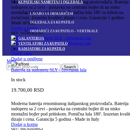
Moderna baterija renomiranog italijanskog proizvođača. Baterija
KUPATILSKI NAMEŠTAJ I OGLEDALA
sudoperu sa 2 cevi - postavka na centralni bojler ili na nisko
montažni bojler pod pritiskom. Pomična lula 180' sa tušem na
LAVABO SA ORMARIĆEM
izvlačenje. Izuzetan kvalitet, dizajn i cena. Garancija 5 godina -
OGLEDALA ZA KUPATILO
Made in Italy
Dodaj u korpu
ORMARIĆI ZA KUPATILO – VERTIKALE
SKU:
5e140f4022b5
GALANTERIJA
VENTILATORI ZA KUPATILO
Uporedi
RADIJATORI ZA KUPATILO
Quick view
Dodaj u omiljene
Meni
Search
Baterija za sudoperu SLY - četvrtasta lula
In stock
19.700,00
RSD
Moderna baterija renomiranog italijanskog proizvođača. Baterija
sudoperu sa 2 cevi - postavka na centralni bojler ili na nisko
montažni bojler pod pritiskom. Pomična lula 180'. Izuzetan kvalit
dizajn i cena. Garancija 5 godina - Made in Italy
Dodaj u korpu
SKU:
99b3b66ff0bd