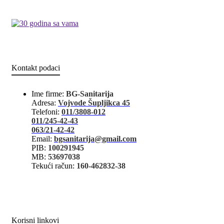
Kontakt podaci
Ime firme:
BG-Sanitarija
Adresa:
Vojvode Šupljikca 45
Telefoni:
011/3808-012
011/245-42-43
063/21-42-42
Email:
bgsanitarija@gmail.com
PIB:
100291945
MB:
53697038
Tekući račun:
160-462832-38
Korisni linkovi