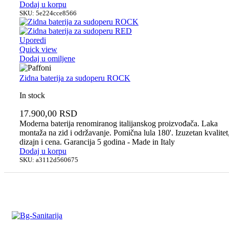
Dodaj u korpu
SKU:
5e224cce8566
Uporedi
Quick view
Dodaj u omiljene
Zidna baterija za sudoperu ROCK
In stock
17.900,00
RSD
Moderna baterija renomiranog italijanskog proizvođača. Laka
montaža na zid i održavanje. Pomična lula 180'. Izuzetan kvalitet
dizajn i cena. Garancija 5 godina - Made in Italy
Dodaj u korpu
SKU:
a3112d560675