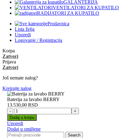
GALANTERIJA
VENTILATORI ZA KUPATILO
RADIJATORI ZA KUPATILO
Prodavnica
Lista želja
Uporedi
Logovanje / Registracija
Korpa
Zatvori
Prijava
Zatvori
Još nemate nalog?
Kreirajte nalog
Baterija za lavabo BERRY
13.530,00
RSD
Baterija
za
Dodaj u korpu
lavabo
Uporedi
BERRY
Dodaj u omiljene
količina
Search