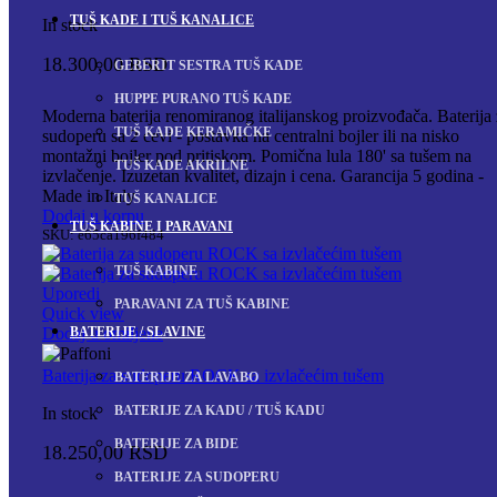
TUŠ KADE I TUŠ KANALICE
In stock
18.300,00
RSD
GEBERIT SESTRA TUŠ KADE
HUPPE PURANO TUŠ KADE
Moderna baterija renomiranog italijanskog proizvođača. Baterija
TUŠ KADE KERAMIČKE
sudoperu sa 2 cevi - postavka na centralni bojler ili na nisko
montažni bojler pod pritiskom. Pomična lula 180' sa tušem na
TUŠ KADE AKRILNE
izvlačenje. Izuzetan kvalitet, dizajn i cena. Garancija 5 godina -
Made in Italy
TUŠ KANALICE
Dodaj u korpu
TUŠ KABINE I PARAVANI
SKU:
e65ca196f484
TUŠ KABINE
Uporedi
PARAVANI ZA TUŠ KABINE
Quick view
BATERIJE / SLAVINE
Dodaj u omiljene
Baterija za sudoperu ROCK sa izvlačećim tušem
BATERIJE ZA LAVABO
BATERIJE ZA KADU / TUŠ KADU
In stock
BATERIJE ZA BIDE
18.250,00
RSD
BATERIJE ZA SUDOPERU