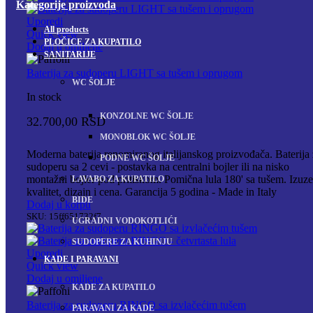
Kategorije proizvoda
Uporedi
All
products
Quick view
PLOČICE ZA KUPATILO
Dodaj u omiljene
SANITARIJE
Baterija za sudoperu LIGHT sa tušem i oprugom
WC ŠOLJE
In stock
KONZOLNE WC ŠOLJE
32.700,00
RSD
MONOBLOK WC ŠOLJE
Moderna baterija renomiranog italijanskog proizvođača. Baterija
PODNE WC ŠOLJE
sudoperu sa 2 cevi - postavka na centralni bojler ili na nisko
montažni bojler pod pritiskom. Pomična lula 180' sa tušem. Izuze
LAVABO ZA KUPATILO
kvalitet, dizajn i cena. Garancija 5 godina - Made in Italy
BIDE
Dodaj u korpu
SKU:
15ff651732f7
UGRADNI VODOKOTLIĆI
SUDOPERE ZA KUHINJU
Uporedi
KADE I PARAVANI
Quick view
Dodaj u omiljene
KADE ZA KUPATILO
Baterija za sudoperu RINGO sa izvlačećim tušem
PARAVANI ZA KADE