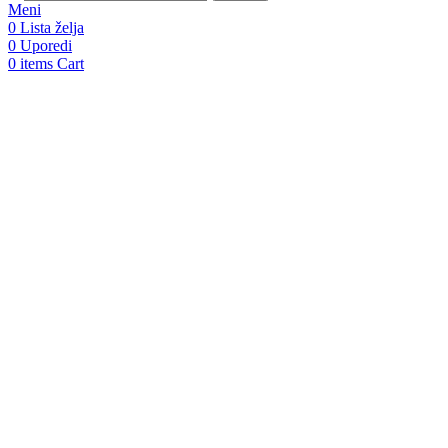
Meni
0
Lista želja
0
Uporedi
0
items
Cart