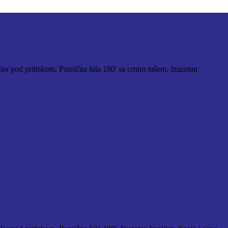
jler pod pritiskom. Pomična lula 180' sa crnim tušem. Izuzetan