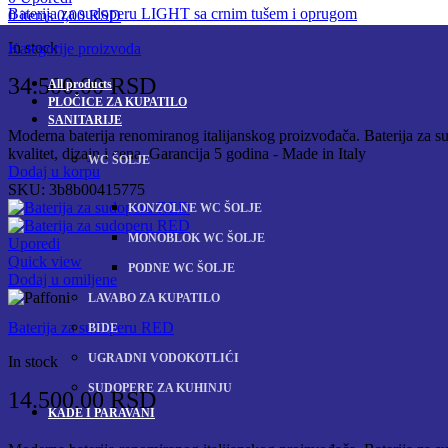
Baterija za sudoperu LIGHT sa crnim tušem i oprugom
0
items
0,00
RSD
In stock
Kategorije proizvoda
34.500,00
RSD
All
products
PLOČICE ZA KUPATILO
SANITARIJE
Moderna baterija renomiranog italijanskog proizvođača. Baterija za sud
kvalitet, dizajn i cena. Garancija 5 godina - Made in Italy
WC ŠOLJE
Dodaj u korpu
SKU:
3b8b00415775
KONZOLNE WC ŠOLJE
MONOBLOK WC ŠOLJE
Uporedi
Quick view
PODNE WC ŠOLJE
Dodaj u omiljene
LAVABO ZA KUPATILO
Baterija za sudoperu RED
BIDE
UGRADNI VODOKOTLIĆI
In stock
SUDOPERE ZA KUHINJU
14.500,00
RSD
KADE I PARAVANI