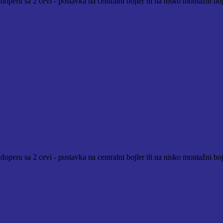
peru sa 2 cevi - postavka na centralni bojler ili na nisko montažni bojl
operu sa 2 cevi - postavka na centralni bojler ili na nisko montažni bo