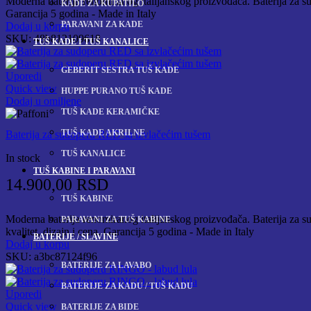
Moderna baterija renomiranog italijanskog proizvođača. Baterija za sudo
KADE ZA KUPATILO
Garancija 5 godina - Made in Italy
PARAVANI ZA KADE
Dodaj u korpu
SKU:
48b812109618
TUŠ KADE I TUŠ KANALICE
GEBERIT SESTRA TUŠ KADE
Uporedi
Quick view
HUPPE PURANO TUŠ KADE
Dodaj u omiljene
TUŠ KADE KERAMIČKE
TUŠ KADE AKRILNE
Baterija za sudoperu RED sa izvlačećim tušem
TUŠ KANALICE
In stock
TUŠ KABINE I PARAVANI
14.900,00
RSD
TUŠ KABINE
Moderna baterija renomiranog italijanskog proizvođača. Baterija za sud
PARAVANI ZA TUŠ KABINE
kvalitet, dizajn i cena. Garancija 5 godina - Made in Italy
BATERIJE / SLAVINE
Dodaj u korpu
SKU:
a3bc87124f96
BATERIJE ZA LAVABO
BATERIJE ZA KADU / TUŠ KADU
Uporedi
Quick view
BATERIJE ZA BIDE