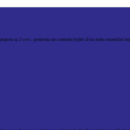
operu sa 2 cevi - postavka na centralni bojler ili na nisko montažni bo