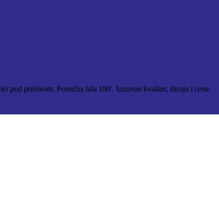
er pod pritiskom. Pomična lula 180'. Izuzetan kvalitet, dizajn i cena.