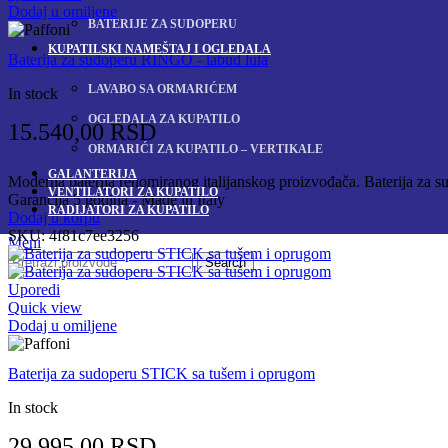
Dodaj u omiljene
BATERIJE ZA SUDOPERU
KUPATILSKI NAMEŠTAJ I OGLEDALA
Baterija za sudoperu RINGO - labud lula
LAVABO SA ORMARIĆEM
In stock
OGLEDALA ZA KUPATILO
15.540,00
RSD
ORMARIĆI ZA KUPATILO – VERTIKALE
GALANTERIJA
Moderna baterija renomiranog italijanskog proizvođača. Baterija za sudo
VENTILATORI ZA KUPATILO
Garancija 5 godina - Made in Italy
RADIJATORI ZA KUPATILO
Dodaj u korpu
SKU:
4f81c7ee3256
Meni
Search
Uporedi
Quick view
Dodaj u omiljene
Baterija za sudoperu STICK sa tušem i oprugom
In stock
29.995,00
RSD