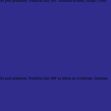
er pod pritiskom. Pomična lula 180'. Izuzetan kvalitet, dizajn i cena.
jler pod pritiskom. Pomična lula 180' sa tušem na izvlačenje. Izuzetan