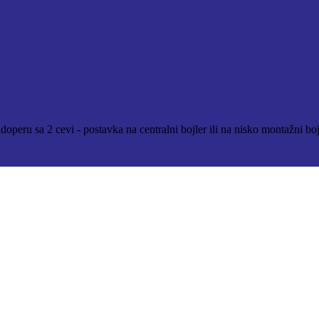
peru sa 2 cevi - postavka na centralni bojler ili na nisko montažni bojl