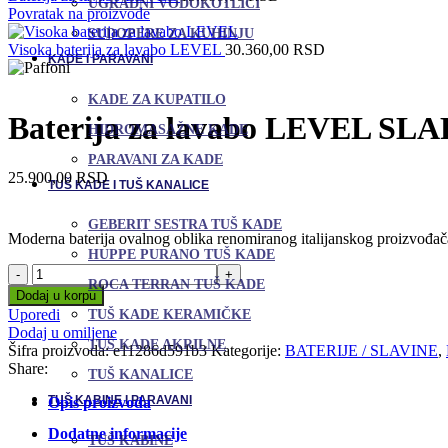
UGRADNI VODOKOTLIĆI
Povratak na proizvode
SUDOPERE ZA KUHINJU
Visoka baterija za lavabo LEVEL
30.360,00
RSD
KADE I PARAVANI
KADE ZA KUPATILO
Baterija za lavabo LEVEL SLA
HIDROMASAŽNE KADE
PARAVANI ZA KADE
25.900,00
RSD
TUŠ KADE I TUŠ KANALICE
GEBERIT SESTRA TUŠ KADE
Moderna baterija ovalnog oblika renomiranog italijanskog proizvođača
HUPPE PURANO TUŠ KADE
Baterija
ROCA TERRAN TUŠ KADE
za
Dodaj u korpu
lavabo
Uporedi
TUŠ KADE KERAMIČKE
LEVEL
Dodaj u omiljene
SLAP
TUŠ KADE AKRILNE
Šifra proizvoda:
e11286d591b3
Kategorije:
BATERIJE / SLAVINE
,
količina
Share:
TUŠ KANALICE
TUŠ KABINE I PARAVANI
Opis proizvoda
Dodatne informacije
TUŠ KABINE