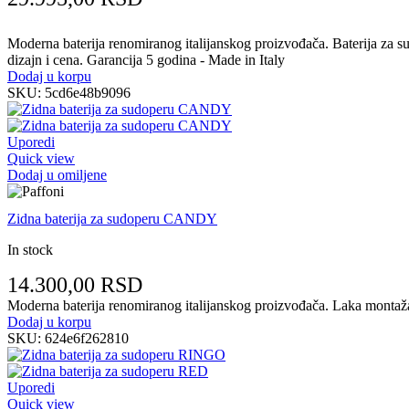
Moderna baterija renomiranog italijanskog proizvođača. Baterija za sud
dizajn i cena. Garancija 5 godina - Made in Italy
Dodaj u korpu
SKU:
5cd6e48b9096
Uporedi
Quick view
Dodaj u omiljene
Zidna baterija za sudoperu CANDY
In stock
14.300,00
RSD
Moderna baterija renomiranog italijanskog proizvođača. Laka montaža n
Dodaj u korpu
SKU:
624e6f262810
Uporedi
Quick view