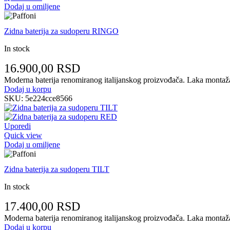
Dodaj u omiljene
Zidna baterija za sudoperu RINGO
In stock
16.900,00
RSD
Moderna baterija renomiranog italijanskog proizvođača. Laka montaža n
Dodaj u korpu
SKU:
5e224cce8566
Uporedi
Quick view
Dodaj u omiljene
Zidna baterija za sudoperu TILT
In stock
17.400,00
RSD
Moderna baterija renomiranog italijanskog proizvođača. Laka montaža n
Dodaj u korpu