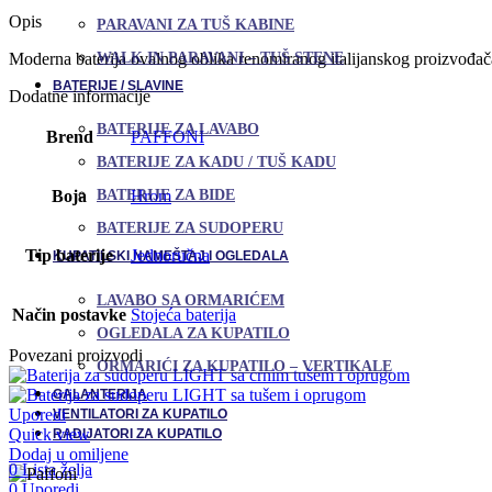
Opis
PARAVANI ZA TUŠ KABINE
WALK IN PARAVANI – TUŠ STENE
Moderna baterija ovalnog oblika renomiranog italijanskog proizvođača
BATERIJE / SLAVINE
Dodatne informacije
BATERIJE ZA LAVABO
Brend
PAFFONI
BATERIJE ZA KADU / TUŠ KADU
BATERIJE ZA BIDE
Boja
Hrom
BATERIJE ZA SUDOPERU
Tip baterije
Jednoručna
KUPATILSKI NAMEŠTAJ I OGLEDALA
LAVABO SA ORMARIĆEM
Način postavke
Stojeća baterija
OGLEDALA ZA KUPATILO
Povezani proizvodi
ORMARIĆI ZA KUPATILO – VERTIKALE
GALANTERIJA
Uporedi
VENTILATORI ZA KUPATILO
Quick view
RADIJATORI ZA KUPATILO
Dodaj u omiljene
0
Lista želja
0
Uporedi