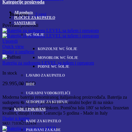
Kategorije proizvoda
All
products
Broj cevi
2 cevi
PLOČICE ZA KUPATILO
SANITARIJE
Povezani proizvodi
WC ŠOLJE
Uporedi
Quick view
KONZOLNE WC ŠOLJE
Dodaj u omiljene
MONOBLOK WC ŠOLJE
Baterija za sudoperu LEVEL sa tušem i oprugom
PODNE WC ŠOLJE
In stock
LAVABO ZA KUPATILO
29.995,00
RSD
BIDE
UGRADNI VODOKOTLIĆI
Moderna baterija renomiranog italijanskog proizvođača. Baterija za
SUDOPERE ZA KUHINJU
sudoperu sa 2 cevi - postavka na centralni bojler ili na nisko
montažni bojler pod pritiskom. Pomična lula 180' sa tušem. Izuzetan
KADE I PARAVANI
kvalitet, dizajn i cena. Garancija 5 godina - Made in Italy
Dodaj u korpu
KADE ZA KUPATILO
SKU:
7103b2122434
PARAVANI ZA KADE