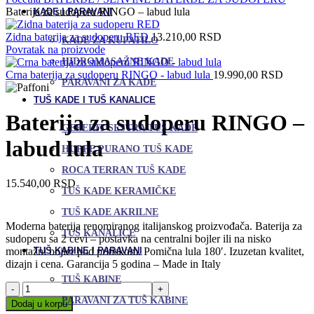
Baterija za sudoperu RINGO – labud lula
KADE I PARAVANI
Zidna baterija za sudoperu RED
13.210,00
RSD
KADE ZA KUPATILO
Povratak na proizvode
HIDROMASAŽNE KADE
Crna baterija za sudoperu RINGO - labud lula
19.990,00
RSD
PARAVANI ZA KADE
TUŠ KADE I TUŠ KANALICE
Baterija za sudoperu RINGO –
GEBERIT SESTRA TUŠ KADE
labud lula
HUPPE PURANO TUŠ KADE
ROCA TERRAN TUŠ KADE
15.540,00
RSD
TUŠ KADE KERAMIČKE
TUŠ KADE AKRILNE
Moderna baterija renomiranog italijanskog proizvođača. Baterija za
TUŠ KANALICE
sudoperu sa 2 cevi – postavka na centralni bojler ili na nisko
montažni bojler pod pritiskom. Pomična lula 180′. Izuzetan kvalitet,
TUŠ KABINE I PARAVANI
dizajn i cena. Garancija 5 godina – Made in Italy
TUŠ KABINE
Baterija
za
PARAVANI ZA TUŠ KABINE
Dodaj u korpu
sudoperu