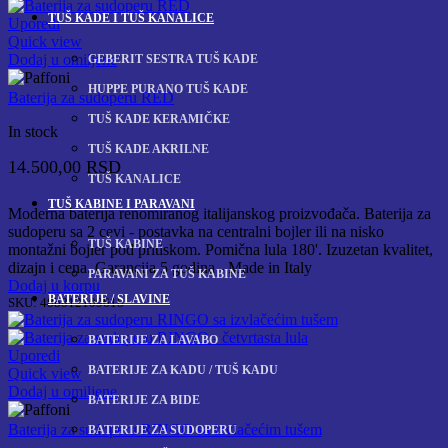
TUŠ KADE I TUŠ KANALICE
Uporedi
Quick view
Dodaj u omiljene
GEBERIT SESTRA TUŠ KADE
HUPPE PURANO TUŠ KADE
Baterija za sudoperu RED
TUŠ KADE KERAMIČKE
In stock
TUŠ KADE AKRILNE
14.500,00
RSD
TUŠ KANALICE
TUŠ KABINE I PARAVANI
Moderna baterija renomiranog italijanskog proizvođača. Baterija za
sudoperu sa 2 cevi - postavka na centralni bojler ili na nisko
TUŠ KABINE
montažni bojler pod pritiskom. Pomična lula 180'. Izuzetan kvalitet,
dizajn i cena. Garancija 5 godina - Made in Italy
PARAVANI ZA TUŠ KABINE
Dodaj u korpu
BATERIJE / SLAVINE
SKU:
48b812109618
BATERIJE ZA LAVABO
Uporedi
BATERIJE ZA KADU / TUŠ KADU
Quick view
Dodaj u omiljene
BATERIJE ZA BIDE
Baterija za sudoperu RINGO sa izvlačećim tušem
BATERIJE ZA SUDOPERU