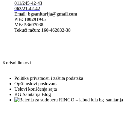
011/245-42-43
063/21-42-42
Email:
bgsanitarija@gmail.com
PIB:
100291945
MB:
53697038
Tekući račun:
160-462832-38
Korisni linkovi
Politika privatnosti i zaštita podataka
Opšti uslovi poslovanja
Uslovi korišćenja sajta
BG-Sanitarija Blog
bg_sanitarija