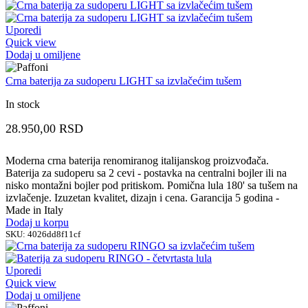
Uporedi
Quick view
Dodaj u omiljene
Crna baterija za sudoperu LIGHT sa izvlačećim tušem
In stock
28.950,00
RSD
Moderna crna baterija renomiranog italijanskog proizvođača.
Baterija za sudoperu sa 2 cevi - postavka na centralni bojler ili na
nisko montažni bojler pod pritiskom. Pomična lula 180' sa tušem na
izvlačenje. Izuzetan kvalitet, dizajn i cena. Garancija 5 godina -
Made in Italy
Dodaj u korpu
SKU:
4026dd8f11cf
Uporedi
Quick view
Dodaj u omiljene