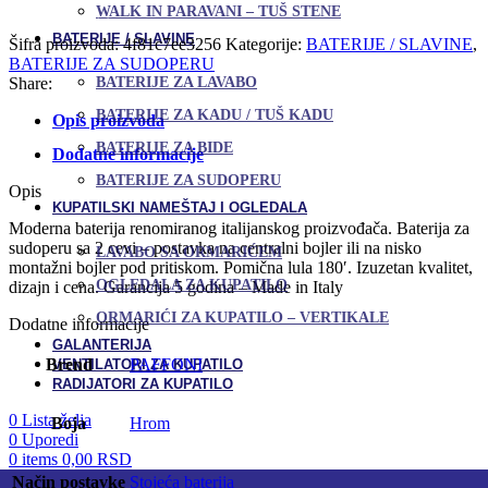
Uporedi
WALK IN PARAVANI – TUŠ STENE
RINGO
Dodaj u omiljene
-
BATERIJE / SLAVINE
Šifra proizvoda:
4f81c7ee3256
Kategorije:
BATERIJE / SLAVINE
,
labud
BATERIJE ZA SUDOPERU
lula
Share:
BATERIJE ZA LAVABO
količina
BATERIJE ZA KADU / TUŠ KADU
Opis proizvoda
BATERIJE ZA BIDE
Dodatne informacije
BATERIJE ZA SUDOPERU
Opis
KUPATILSKI NAMEŠTAJ I OGLEDALA
Moderna baterija renomiranog italijanskog proizvođača. Baterija za
sudoperu sa 2 cevi – postavka na centralni bojler ili na nisko
LAVABO SA ORMARIĆEM
montažni bojler pod pritiskom. Pomična lula 180′. Izuzetan kvalitet,
OGLEDALA ZA KUPATILO
dizajn i cena. Garancija 5 godina – Made in Italy
ORMARIĆI ZA KUPATILO – VERTIKALE
Dodatne informacije
GALANTERIJA
Brend
PAFFONI
VENTILATORI ZA KUPATILO
RADIJATORI ZA KUPATILO
0
Lista želja
Boja
Hrom
0
Uporedi
0
items
0,00
RSD
Način postavke
Stojeća baterija