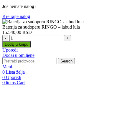
Još nemate nalog?
Kreirajte nalog
Baterija za sudoperu RINGO – labud lula
15.540,00
RSD
Baterija
za
Dodaj u korpu
sudoperu
Uporedi
RINGO
Dodaj u omiljene
-
Search
labud
Meni
lula
0
Lista želja
količina
0
Uporedi
0
items
Cart