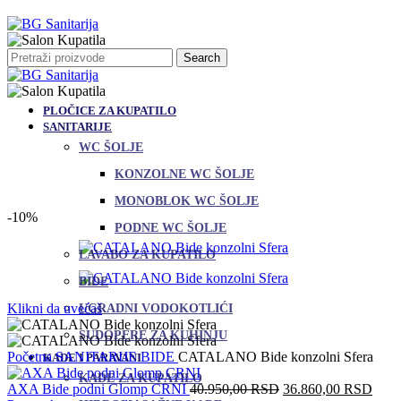
Search
PLOČICE ZA KUPATILO
SANITARIJE
WC ŠOLJE
KONZOLNE WC ŠOLJE
MONOBLOK WC ŠOLJE
-10%
PODNE WC ŠOLJE
LAVABO ZA KUPATILO
BIDE
Klikni da uvećaš
UGRADNI VODOKOTLIĆI
SUDOPERE ZA KUHINJU
Početna
SANITARIJE
BIDE
CATALANO Bide konzolni Sfera
KADE I PARAVANI
KADE ZA KUPATILO
Originalna
Tren
AXA Bide podni Glomp CRNI
40.950,00
RSD
36.860,00
RSD