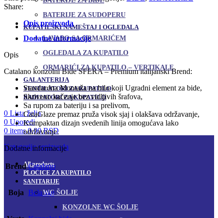
BATERIJE ZA BIDE
Share:
BATERIJE ZA SUDOPERU
Opis proizvoda
KUPATILSKI NAMEŠTAJ I OGLEDALA
Dodatne informacije
LAVABO SA ORMARIĆEM
OGLEDALA ZA KUPATILO
Opis
ORMARIĆI ZA KUPATILO – VERTIKALE
Catalano konzolni Bide SFERA – Premium italijanski Brend:
GALANTERIJA
Standardna Montaža na bilo koji Ugradni element za bide,
VENTILATORI ZA KUPATILO
Skriveno kačenje bez vidljivih šrafova,
RADIJATORI ZA KUPATILO
Sa rupom za bateriju i sa prelivom,
0
Lista želja
CataGlaze premaz pruža visok sjaj i olakšava održavanje,
0
Uporedi
Kompaktan dizajn svedenih linija omogućava lako
0
items
0,00
RSD
održavanje.
Kategorije proizvoda
Dodatne informacije
All
products
Brend
Catalano
PLOČICE ZA KUPATILO
SANITARIJE
Boja
Bela sjaj
WC ŠOLJE
KONZOLNE WC ŠOLJE