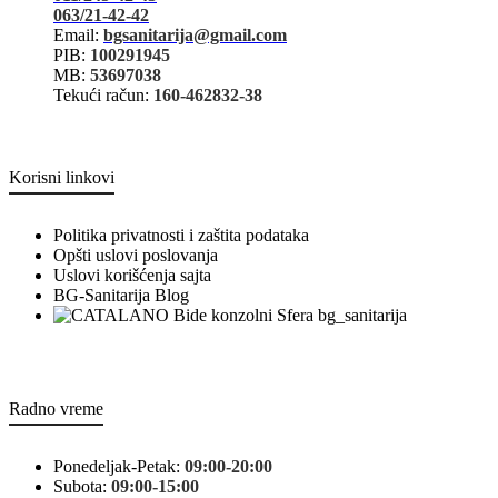
063/21-42-42
Email:
bgsanitarija@gmail.com
PIB:
100291945
MB:
53697038
Tekući račun:
160-462832-38
Korisni linkovi
Politika privatnosti i zaštita podataka
Opšti uslovi poslovanja
Uslovi korišćenja sajta
BG-Sanitarija Blog
bg_sanitarija
Radno vreme
Ponedeljak-Petak:
09:00-20:00
Subota:
09:00-15:00