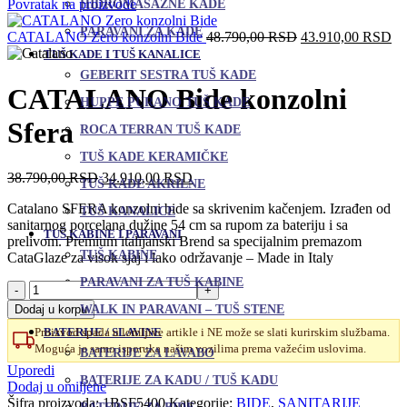
cena
cena
Povratak na proizvode
HIDROMASAŽNE KADE
je
je:
PARAVANI ZA KADE
bila:
Originalna
36.8
Tr
CATALANO Zero konzolni Bide
48.790,00
RSD
43.910,00
RSD
40.950,00 RSD.
cena
ce
TUŠ KADE I TUŠ KANALICE
je
je:
GEBERIT SESTRA TUŠ KADE
bila:
43
CATALANO Bide konzolni
48.790,00 RSD.
HUPPE PURANO TUŠ KADE
Sfera
ROCA TERRAN TUŠ KADE
TUŠ KADE KERAMIČKE
Originalna
Trenutna
38.790,00
RSD
34.910,00
RSD
TUŠ KADE AKRILNE
cena
cena
Catalano SFERA konzolni bide sa skrivenim kačenjem. Izrađen od
je
je:
TUŠ KANALICE
sanitarnog porcelana dužine 54 cm sa rupom za bateriju i sa
bila:
34.910,00 RSD.
TUŠ KABINE I PARAVANI
prelivom. Premium italijanski Brend sa specijalnim premazom
38.790,00 RSD.
TUŠ KABINE
CataGlaze za visok sjaj i lako održavanje – Made in Italy
PARAVANI ZA TUŠ KABINE
CATALANO
Bide
Dodaj u korpu
WALK IN PARAVANI – TUŠ STENE
konzolni
Proizvod spada u lomljive artikle i NE može se slati kurirskim službama.
BATERIJE / SLAVINE
Sfera
Moguća je samo isporuka našim vozilima prema važećim uslovima.
količina
BATERIJE ZA LAVABO
Uporedi
BATERIJE ZA KADU / TUŠ KADU
Dodaj u omiljene
Šifra proizvoda:
1BSF5400
Kategorije:
BIDE
,
SANITARIJE