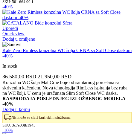
SKU:
501.664.00.1
-40%
Uporedi
Quick view
Dodaj u omiljene
Kale Zero Rimless konzolna WC šolja CRNA sa Soft Close daskom
-40%
In stock
Originalna
Trenutna
36.580,00
RSD
21.950,00
RSD
cena
cena
Konzolna WC šolja Mat Crne boje od sanitarnog porcelana sa
skrivenim kačenjem. Nova tehnologija RimLess ispiranja bez ruba
je
je:
na WC šolji. U cenu je uračunata Slim Soft Close WC daska.
bila:
21.950,00 RSD.
RASPRODAJA POSLEDNJEG IZLOŽBENOG MODELA
36.580,00 RSD.
-40%
Dodaj u korpu
NE može se slati kurirskim službama
SKU:
3c7e03fb1943
-10%