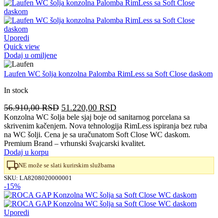
Uporedi
Quick view
Dodaj u omiljene
Laufen WC šolja konzolna Palomba RimLess sa Soft Close daskom
In stock
Originalna
Trenutna
56.910,00
RSD
51.220,00
RSD
cena
cena
Konzolna WC šolja bele sjaj boje od sanitarnog porcelana sa
skrivenim kačenjem. Nova tehnologija RimLess ispiranja bez ruba
je
je:
na WC šolji. Cena je sa uračunatom Soft Close WC daskom.
bila:
51.220,00 RSD.
Premium Brand – vrhunski švajcarski kvalitet.
56.910,00 RSD.
Dodaj u korpu
NE može se slati kurirskim službama
SKU:
LA8208020000001
-15%
Uporedi