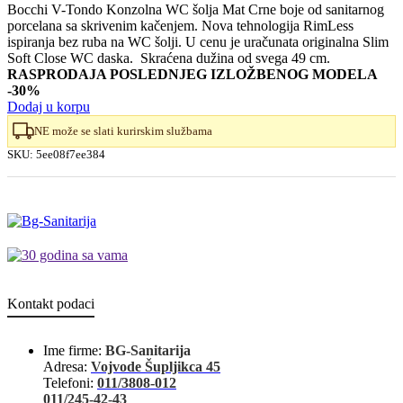
cena
cena
Bocchi V-Tondo Konzolna WC šolja Mat Crne boje od sanitarnog
porcelana sa skrivenim kačenjem. Nova tehnologija RimLess
je
je:
ispiranja bez ruba na WC šolji. U cenu je uračunata originalna Slim
bila:
23.730,00 RSD.
Soft Close WC daska. Skraćena dužina od svega 49 cm.
33.900,00 RSD.
RASPRODAJA POSLEDNJEG IZLOŽBENOG MODELA
-30%
Dodaj u korpu
NE može se slati kurirskim službama
SKU:
5ee08f7ee384
Kontakt podaci
Ime firme:
BG-Sanitarija
Adresa:
Vojvode Šupljikca 45
Telefoni:
011/3808-012
011/245-42-43