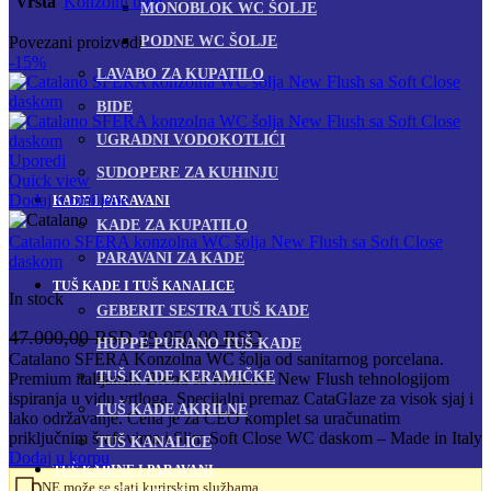
Vrsta
Konzolni bide
MONOBLOK WC ŠOLJE
PODNE WC ŠOLJE
Povezani proizvodi
-15%
LAVABO ZA KUPATILO
BIDE
UGRADNI VODOKOTLIĆI
Uporedi
SUDOPERE ZA KUHINJU
Quick view
Dodaj u omiljene
KADE I PARAVANI
KADE ZA KUPATILO
Catalano SFERA konzolna WC šolja New Flush sa Soft Close
PARAVANI ZA KADE
daskom
TUŠ KADE I TUŠ KANALICE
In stock
GEBERIT SESTRA TUŠ KADE
Originalna
Trenutna
47.000,00
RSD
39.950,00
RSD
HUPPE PURANO TUŠ KADE
cena
cena
Catalano SFERA Konzolna WC šolja od sanitarnog porcelana.
TUŠ KADE KERAMIČKE
Premium italijanski Brend sa RimLess New Flush tehnologijom
je
je:
ispiranja u vidu vrtloga. Specijalni premaz CataGlaze za visok sjaj i
bila:
39.950,00 RSD.
TUŠ KADE AKRILNE
lako održavanje. Cena je za CEO komplet sa uračunatim
47.000,00 RSD.
priključnim šrafovima i Slim Soft Close WC daskom – Made in Italy
TUŠ KANALICE
Dodaj u korpu
TUŠ KABINE I PARAVANI
NE može se slati kurirskim službama