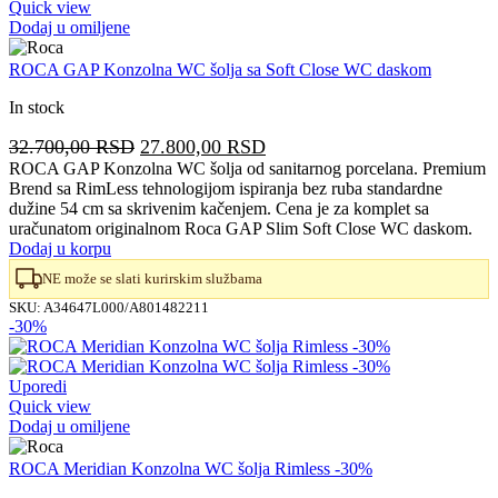
Quick view
Dodaj u omiljene
ROCA GAP Konzolna WC šolja sa Soft Close WC daskom
In stock
Originalna
Trenutna
32.700,00
RSD
27.800,00
RSD
cena
cena
ROCA GAP Konzolna WC šolja od sanitarnog porcelana. Premium
Brend sa RimLess tehnologijom ispiranja bez ruba standardne
je
je:
dužine 54 cm sa skrivenim kačenjem. Cena je za komplet sa
bila:
27.800,00 RSD.
uračunatom originalnom Roca GAP Slim Soft Close WC daskom.
32.700,00 RSD.
Dodaj u korpu
NE može se slati kurirskim službama
SKU:
A34647L000/A801482211
-30%
Uporedi
Quick view
Dodaj u omiljene
ROCA Meridian Konzolna WC šolja Rimless -30%