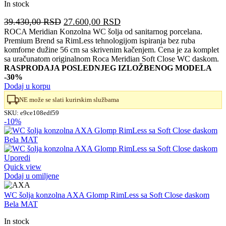
In stock
Originalna
Trenutna
39.430,00
RSD
27.600,00
RSD
cena
cena
ROCA Meridian Konzolna WC šolja od sanitarnog porcelana.
Premium Brend sa RimLess tehnologijom ispiranja bez ruba
je
je:
komforne dužine 56 cm sa skrivenim kačenjem. Cena je za komplet
bila:
27.600,00 RSD.
sa uračunatom originalnom Roca Meridian Soft Close WC daskom.
39.430,00 RSD.
RASPRODAJA POSLEDNJEG IZLOŽBENOG MODELA
-30%
Dodaj u korpu
NE može se slati kurirskim službama
SKU:
e9ce108edf59
-10%
Uporedi
Quick view
Dodaj u omiljene
WC šolja konzolna AXA Glomp RimLess sa Soft Close daskom
Bela MAT
In stock