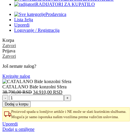
RADIJATORI ZA KUPATILO
Prodavnica
Lista želja
Uporedi
Logovanje / Registracija
Korpa
Zatvori
Prijava
Zatvori
Još nemate nalog?
Kreirajte nalog
CATALANO Bide konzolni Sfera
Originalna
Trenutna
38.790,00
RSD
34.910,00
RSD
CATALANO
cena
cena
Bide
je
je:
Dodaj u korpu
konzolni
bila:
34.910,00 RSD.
Proizvod spada u lomljive artikle i NE može se slati kurirskim službama.
Sfera
38.790,00 RSD.
Moguća je samo isporuka našim vozilima prema važećim uslovima.
količina
Uporedi
Dodaj u omiljene