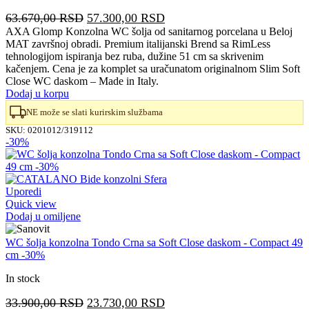
Originalna
Trenutna
63.670,00
RSD
57.300,00
RSD
cena
cena
AXA Glomp Konzolna WC šolja od sanitarnog porcelana u Beloj
MAT završnoj obradi. Premium italijanski Brend sa RimLess
je
je:
tehnologijom ispiranja bez ruba, dužine 51 cm sa skrivenim
bila:
57.300,00 RSD.
kačenjem. Cena je za komplet sa uračunatom originalnom Slim Soft
63.670,00 RSD.
Close WC daskom – Made in Italy.
Dodaj u korpu
NE može se slati kurirskim službama
SKU:
0201012/319112
-30%
Uporedi
Quick view
Dodaj u omiljene
WC šolja konzolna Tondo Crna sa Soft Close daskom - Compact 49
cm -30%
In stock
Originalna
Trenutna
33.900,00
RSD
23.730,00
RSD