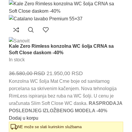
Kale Zero Rimless konzolna WC šolja CRNA sa
Soft Close daskom -40%
In stock
Originalna
Trenutna
36.580,00
RSD
21.950,00
RSD
cena
cena
Konzolna WC šolja Mat Crne boje od sanitarnog
porcelana sa skrivenim kačenjem. Nova tehnologija
je
je:
RimLess ispiranja bez ruba na WC šolji. U cenu je
bila:
21.950,00 RSD.
uračunata Slim Soft Close WC daska.
RASPRODAJA
36.580,00 RSD.
POSLEDNJEG IZLOŽBENOG MODELA -40%
Dodaj u korpu
NE može se slati kurirskim službama