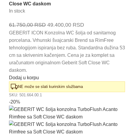
Close WC daskom
In stock
Originalna
Trenutna
61.750,00
RSD
49.400,00
RSD
cena
cena
GEBERIT ICON Konzolna WC šolja od sanitarnog
porcelana. Vrhunski švajcarski Brend sa RimFree
je
je:
tehnologijom ispiranja bez ruba. Standardna dužina 53
bila:
49.400,00 RSD.
cm sa skrivenim kačenjem. Cena je za komplet sa
61.750,00 RSD.
uračunatom originalnom Geberit Soft Close WC
daskom.
Dodaj u korpu
NE može se slati kurirskim službama
SKU:
501.664.00.1
-20%