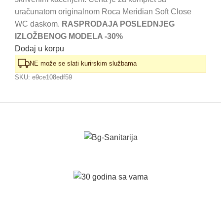
39.430,00 RSD.
uračunatom originalnom Roca Meridian Soft Close
WC daskom.
RASPRODAJA POSLEDNJEG
IZLOŽBENOG MODELA -30%
Dodaj u korpu
NE može se slati kurirskim službama
SKU:
e9ce108edf59