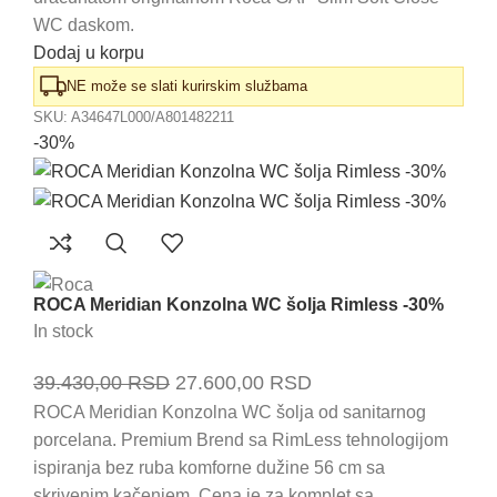
WC daskom.
Dodaj u korpu
NE može se slati kurirskim službama
SKU:
A34647L000/A801482211
-30%
ROCA Meridian Konzolna WC šolja Rimless -30%
In stock
Originalna
Trenutna
39.430,00
RSD
27.600,00
RSD
cena
cena
ROCA Meridian Konzolna WC šolja od sanitarnog
porcelana. Premium Brend sa RimLess tehnologijom
je
je:
ispiranja bez ruba komforne dužine 56 cm sa
bila:
27.600,00 RSD.
skrivenim kačenjem. Cena je za komplet sa