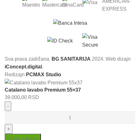
Sva prava zadržana.
BG SANITARIJA
2024. Web dizajn
iConcept.digital
.
Redizajn
PCMAX Studio
Catalano lavabo Premium 55×37
39.000,00
RSD
Catalano
lavabo
Premium
55x37
Dodaj u korpu