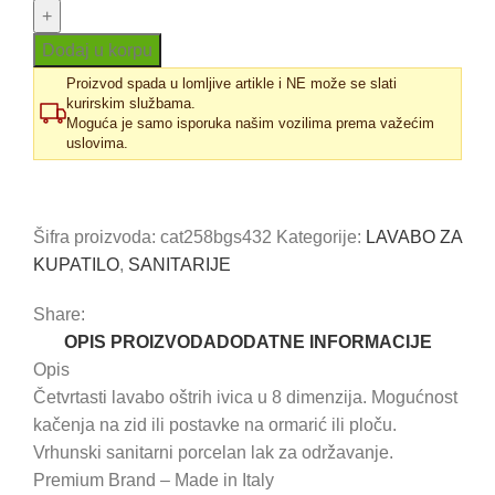
Premium
55x37
Dodaj u korpu
količina
Proizvod spada u lomljive artikle i NE može se slati
kurirskim službama.
Moguća je samo isporuka našim vozilima prema važećim
uslovima.
Uporedi
Dodaj u omiljene
Šifra proizvoda:
cat258bgs432
Kategorije:
LAVABO ZA
KUPATILO
,
SANITARIJE
Share:
OPIS PROIZVODA
DODATNE INFORMACIJE
Opis
Četvrtasti lavabo oštrih ivica u 8 dimenzija. Mogućnost
kačenja na zid ili postavke na ormarić ili ploču.
Vrhunski sanitarni porcelan lak za održavanje.
Premium Brand – Made in Italy