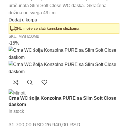
bila:
25.900,00 RSD.
uračunata Slim Soft Close WC daska. Skraćena
29.430,00 RSD.
dužina od svega 49 cm.
Dodaj u korpu
NE može se slati kurirskim službama
SKU:
MWH200MB
-15%
Crna WC šolja Konzolna PURE sa Slim Soft Close
daskom
In stock
Originalna
Trenutna
31.700,00
RSD
26.940,00
RSD