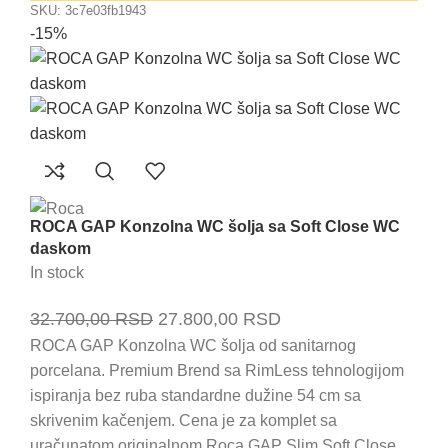
SKU:
3c7e03fb1943
-15%
ROCA GAP Konzolna WC šolja sa Soft Close WC
daskom
In stock
Originalna
Trenutna
32.700,00
RSD
27.800,00
RSD
cena
cena
ROCA GAP Konzolna WC šolja od sanitarnog
porcelana. Premium Brend sa RimLess tehnologijom
je
je:
ispiranja bez ruba standardne dužine 54 cm sa
bila:
27.800,00 RSD.
skrivenim kačenjem. Cena je za komplet sa
32.700,00 RSD.
uračunatom originalnom Roca GAP Slim Soft Close