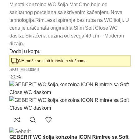
cena
cena
Minotti Konzolna WC šolja Mat Crne boje od
sanitarnog porcelana sa skrivenim kačenjem. Nova
je
je:
tehnologija RimLess ispiranja bez ruba na WC šolji. U
bila:
26.940,00 RSD.
cenu je uračunata originalna Slim Soft Close WC
31.700,00 RSD.
daska. Skraćena dužina od svega 49 cm – Moderan
dizajn.
Dodaj u korpu
NE može se slati kurirskim službama
SKU:
MH300MB
-20%
GEBERIT WC šolja konzolna ICON Rimfree sa Soft