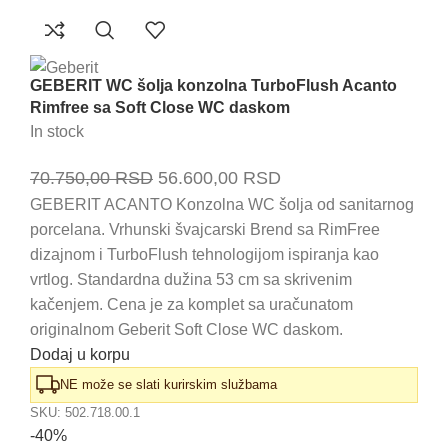
GEBERIT WC šolja konzolna TurboFlush Acanto
Rimfree sa Soft Close WC daskom
In stock
Originalna
Trenutna
70.750,00
RSD
56.600,00
RSD
cena
cena
GEBERIT ACANTO Konzolna WC šolja od sanitarnog
porcelana. Vrhunski švajcarski Brend sa RimFree
je
je:
dizajnom i TurboFlush tehnologijom ispiranja kao
bila:
56.600,00 RSD.
vrtlog. Standardna dužina 53 cm sa skrivenim
70.750,00 RSD.
kačenjem. Cena je za komplet sa uračunatom
originalnom Geberit Soft Close WC daskom.
Dodaj u korpu
NE može se slati kurirskim službama
SKU:
502.718.00.1
-40%