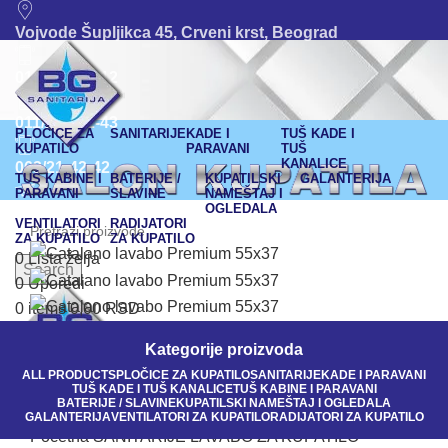
Vojvode Šupljikca 45, Crveni krst, Beograd
011/380-80-12
011/245-42-43
PLOČICE ZA
SANITARIJE
KADE I
TUŠ KADE I
KUPATILO
PARAVANI
TUŠ
KANALICE
063/21-42-42
TUŠ KABINE I
BATERIJE /
KUPATILSKI
GALANTERIJA
PARAVANI
SLAVINE
NAMEŠTAJ I
OGLEDALA
bgsanitarija@gmail.com
VENTILATORI
RADIJATORI
ZA KUPATILO
ZA KUPATILO
011 245-42-43
0
Lista želja
Search
0
Uporedi
063/21-42-42
0
items
0,00
RSD
Klikni da uvećaš
Kategorije proizvoda
ALL
PRODUCTS
PLOČICE ZA KUPATILO
SANITARIJE
KADE I PARAVANI
TUŠ KADE I TUŠ KANALICE
TUŠ KABINE I PARAVANI
BATERIJE / SLAVINE
KUPATILSKI NAMEŠTAJ I OGLEDALA
GALANTERIJA
VENTILATORI ZA KUPATILO
RADIJATORI ZA KUPATILO
Početna
SANITARIJE
LAVABO ZA KUPATILO