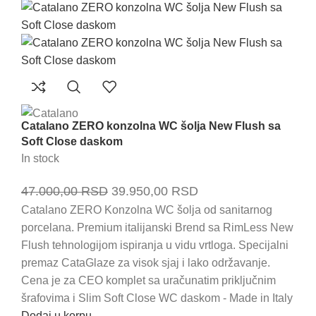
Catalano ZERO konzolna WC šolja New Flush sa
Soft Close daskom
In stock
Originalna
Trenutna
47.000,00
RSD
39.950,00
RSD
cena
cena
Catalano ZERO Konzolna WC šolja od sanitarnog
porcelana. Premium italijanski Brend sa RimLess New
je
je:
Flush tehnologijom ispiranja u vidu vrtloga. Specijalni
bila:
39.950,00 RSD.
premaz CataGlaze za visok sjaj i lako održavanje.
47.000,00 RSD.
Cena je za CEO komplet sa uračunatim priključnim
šrafovima i Slim Soft Close WC daskom - Made in Italy
Dodaj u korpu