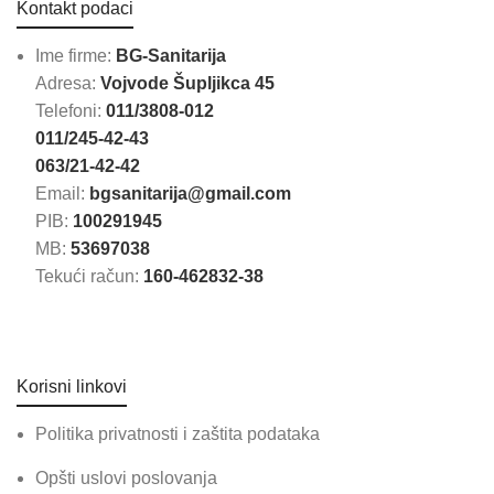
Kontakt podaci
Ime firme:
BG-Sanitarija
Adresa:
Vojvode Šupljikca 45
Telefoni:
011/3808-012
011/245-42-43
063/21-42-42
Email:
bgsanitarija@gmail.com
PIB:
100291945
MB:
53697038
Tekući račun:
160-462832-38
Korisni linkovi
Politika privatnosti i zaštita podataka
Opšti uslovi poslovanja