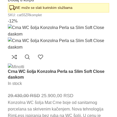
NE može se slati kurirskim službama
SKU:
cat55ZRkomplet
-12%
Crna WC šolja Konzolna Perla sa Slim Soft Close
daskom
In stock
Originalna
Trenutna
29.430,00
RSD
25.900,00
RSD
cena
cena
Konzolna WC šolja Mat Crne boje od sanitarnog
porcelana sa skrivenim kačenjem. Nova tehnologija
je
je:
RimLess ispiranja bez ruba na WC šolji. U cenu je