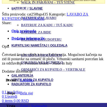
količina
WALK IN PARAVANI – TUŠ STENE
Uporedi
BATERIJE / SLAVINE
Dodaj u omiljene
Šifra proizvoda:
cat258bgs435
Kategorije:
LAVABO ZA
BATERIJE ZA LAVABO
KUPATILO
,
SANITARIJE
Share:
BATERIJE ZA KADU / TUŠ KADU
Opis proizvoda
BATERIJE ZA BIDE
Dodatne informacije
BATERIJE ZA SUDOPERU
KUPATILSKI NAMEŠTAJ I OGLEDALA
Opis
Četvrtasti lavabo oštrih ivica u 8 dimenzija. Mogućnost kačenja na
LAVABO SA ORMARIĆEM
zid ili postavke na ormarić ili ploču. Vrhunski sanitarni porcelan lak
OGLEDALA ZA KUPATILO
za održavanje. Premium Brand – Made in Italy
ORMARIĆI ZA KUPATILO – VERTIKALE
Dodatne informacije
GALANTERIJA
VENTILATORI ZA KUPATILO
Brend
Catalano
RADIJATORI ZA KUPATILO
0
Lista želja
Boja
Bela sjaj
0
Uporedi
0
items
0,00
RSD
Vrsta
Zidni / Nadgradni