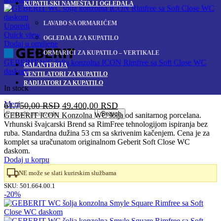
KUPATILSKI NAMEŠTAJ I OGLEDALA
LAVABO SA ORMARIĆEM
Uporedi
Quick view
OGLEDALA ZA KUPATILO
Dodaj u omiljene
ORMARIĆI ZA KUPATILO – VERTIKALE
GEBERIT WC šolja konzolna ICON Rimfree sa Soft Close WC
GALANTERIJA
daskom
VENTILATORI ZA KUPATILO
RADIJATORI ZA KUPATILO
In stock
Meni
Originalna
Trenutna
61.750,00
RSD
49.400,00
RSD
Search
cena
cena
GEBERIT ICON Konzolna WC šolja od sanitarnog porcelana.
Vrhunski švajcarski Brend sa RimFree tehnologijom ispiranja bez
je
je:
ruba. Standardna dužina 53 cm sa skrivenim kačenjem. Cena je za
bila:
49.400,00 RSD.
komplet sa uračunatom originalnom Geberit Soft Close WC
61.750,00 RSD.
daskom.
Dodaj u korpu
NE može se slati kurirskim službama
SKU:
501.664.00.1
-20%