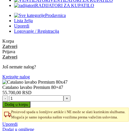
VENTILATORI ZA KUPATILO
RADIJATORI ZA KUPATILO
Prodavnica
Lista želja
Uporedi
Logovanje / Registracija
Korpa
Zatvori
Prijava
Zatvori
Još nemate nalog?
Kreirajte nalog
Catalano lavabo Premium 80×47
55.700,00
RSD
Catalano
lavabo
Dodaj u korpu
Premium
Proizvod spada u lomljive artikle i NE može se slati kurirskim službama.
80x47
Moguća je samo isporuka našim vozilima prema važećim uslovima.
količina
Uporedi
Dodaj u omiljene