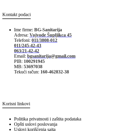
Kontakt podaci
Ime firme:
BG-Sanitarija
Adresa:
Vojvode Šupljikca 45
Telefoni:
011/3808-012
011/245-42-43
063/21-42-42
Email:
bgsanitarija@gmail.com
PIB:
100291945
MB:
53697038
Tekući račun:
160-462832-38
Korisni linkovi
Politika privatnosti i zaštita podataka
Opšti uslovi poslovanja
Uslovi korišćenja sajta