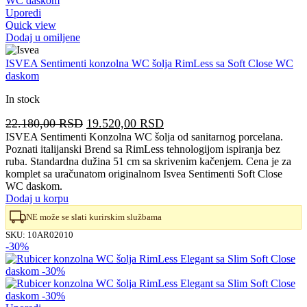
Uporedi
Quick view
Dodaj u omiljene
ISVEA Sentimenti konzolna WC šolja RimLess sa Soft Close WC
daskom
In stock
Originalna
Trenutna
22.180,00
RSD
19.520,00
RSD
cena
cena
ISVEA Sentimenti Konzolna WC šolja od sanitarnog porcelana.
Poznati italijanski Brend sa RimLess tehnologijom ispiranja bez
je
je:
ruba. Standardna dužina 51 cm sa skrivenim kačenjem. Cena je za
bila:
19.520,00 RSD.
komplet sa uračunatom originalnom Isvea Sentimenti Soft Close
22.180,00 RSD.
WC daskom.
Dodaj u korpu
NE može se slati kurirskim službama
SKU:
10AR02010
-30%