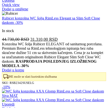
Uporedi
Quick view
Dodaj u omiljene
Rubicer konzolna WC šolja RimLess Elegant sa Slim Soft Close
daskom -30%
In stock
Originalna
Trenutna
44.730,00
RSD
31.310,00
RSD
cena
cena
Konzolna WC šolja Rubicer ELEGANT od sanitarnog porcelana.
Premium Brend sa RimLess tehnologijom ispiranja bez ruba
je
je:
skraćene dužine 51 cm sa skrivenim kačenjem. Cena je za komplet
bila:
31.310,00 RSD.
sa uračunatom originalnom Rubicer Elegant Slim Soft Close WC
44.730,00 RSD.
daskom.
RASPRODAJA POSLEDNJEG IZLOŽBENOG
MODELA -30%
Dodaj u korpu
NE može se slati kurirskim službama
SKU:
RSB2342SUSELG
-10%
Uporedi