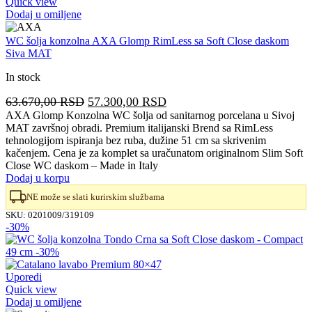
Quick view
Dodaj u omiljene
WC šolja konzolna AXA Glomp RimLess sa Soft Close daskom
Siva MAT
In stock
Originalna
Trenutna
63.670,00
RSD
57.300,00
RSD
cena
cena
AXA Glomp Konzolna WC šolja od sanitarnog porcelana u Sivoj
MAT završnoj obradi. Premium italijanski Brend sa RimLess
je
je:
tehnologijom ispiranja bez ruba, dužine 51 cm sa skrivenim
bila:
57.300,00 RSD.
kačenjem. Cena je za komplet sa uračunatom originalnom Slim Soft
63.670,00 RSD.
Close WC daskom – Made in Italy
Dodaj u korpu
NE može se slati kurirskim službama
SKU:
0201009/319109
-30%
Uporedi
Quick view
Dodaj u omiljene