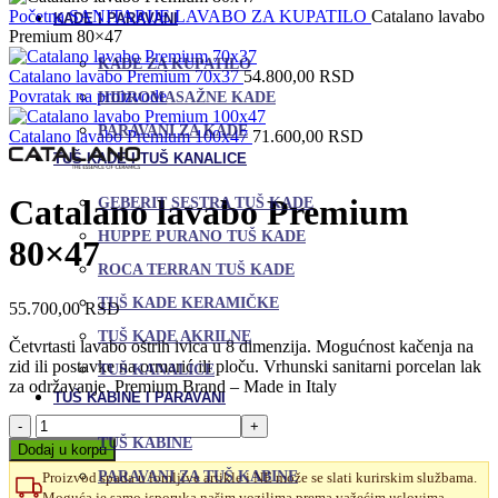
Početna
SANITARIJE
LAVABO ZA KUPATILO
Catalano lavabo
KADE I PARAVANI
Premium 80×47
KADE ZA KUPATILO
Catalano lavabo Premium 70x37
54.800,00
RSD
Povratak na proizvode
HIDROMASAŽNE KADE
PARAVANI ZA KADE
Catalano lavabo Premium 100x47
71.600,00
RSD
TUŠ KADE I TUŠ KANALICE
Catalano lavabo Premium
GEBERIT SESTRA TUŠ KADE
HUPPE PURANO TUŠ KADE
80×47
ROCA TERRAN TUŠ KADE
TUŠ KADE KERAMIČKE
55.700,00
RSD
TUŠ KADE AKRILNE
Četvrtasti lavabo oštrih ivica u 8 dimenzija. Mogućnost kačenja na
zid ili postavke na ormarić ili ploču. Vrhunski sanitarni porcelan lak
TUŠ KANALICE
za održavanje. Premium Brand – Made in Italy
TUŠ KABINE I PARAVANI
Catalano
lavabo
TUŠ KABINE
Dodaj u korpu
Premium
PARAVANI ZA TUŠ KABINE
Proizvod spada u lomljive artikle i NE može se slati kurirskim službama.
80x47
Moguća je samo isporuka našim vozilima prema važećim uslovima.