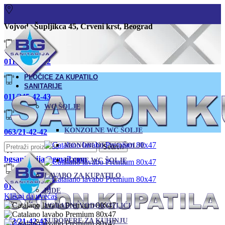
Vojvode Šupljikca 45, Crveni krst, Beograd
011/380-80-12
PLOČICE ZA KUPATILO
SANITARIJE
011/245-42-43
WC ŠOLJE
KONZOLNE WC ŠOLJE
063/21-42-42
MONOBLOK WC ŠOLJE
Search
bgsanitarija@gmail.com
PODNE WC ŠOLJE
LAVABO ZA KUPATILO
011 245-42-43
BIDE
Klikni da uvećaš
UGRADNI VODOKOTLIĆI
063/21-42-42
SUDOPERE ZA KUHINJU