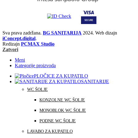
Sva prava zadržana.
BG SANITARIJA
2024. Web dizajn
iConcept.digital
.
Redizajn
PCMAX Studio
Zatvori
Meni
Kategorije proizvoda
PLOČICE ZA KUPATILO
SANITARIJE
WC ŠOLJE
KONZOLNE WC ŠOLJE
MONOBLOK WC ŠOLJE
PODNE WC ŠOLJE
LAVABO ZA KUPATILO