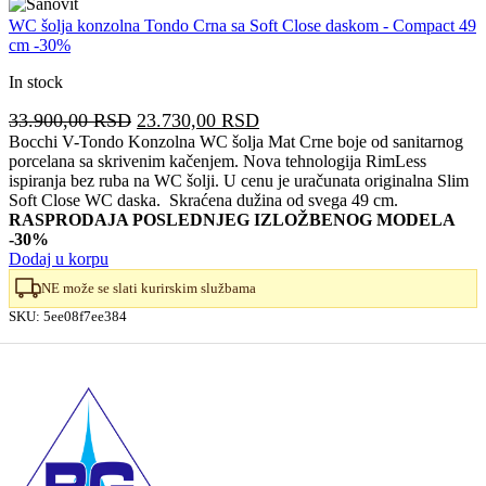
WC šolja konzolna Tondo Crna sa Soft Close daskom - Compact 49
cm -30%
In stock
Originalna
Trenutna
33.900,00
RSD
23.730,00
RSD
cena
cena
Bocchi V-Tondo Konzolna WC šolja Mat Crne boje od sanitarnog
porcelana sa skrivenim kačenjem. Nova tehnologija RimLess
je
je:
ispiranja bez ruba na WC šolji. U cenu je uračunata originalna Slim
bila:
23.730,00 RSD.
Soft Close WC daska. Skraćena dužina od svega 49 cm.
33.900,00 RSD.
RASPRODAJA POSLEDNJEG IZLOŽBENOG MODELA
-30%
Dodaj u korpu
NE može se slati kurirskim službama
SKU:
5ee08f7ee384