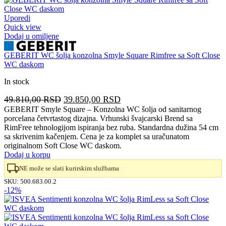
Uporedi
Quick view
Dodaj u omiljene
GEBERIT WC šolja konzolna Smyle Square Rimfree sa Soft Close
WC daskom
In stock
Originalna
Trenutna
49.810,00
RSD
39.850,00
RSD
cena
cena
GEBERIT Smyle Square – Konzolna WC šolja od sanitarnog
porcelana četvrtastog dizajna. Vrhunski švajcarski Brend sa
je
je:
RimFree tehnologijom ispiranja bez ruba. Standardna dužina 54 cm
bila:
39.850,00 RSD.
sa skrivenim kačenjem. Cena je za komplet sa uračunatom
49.810,00 RSD.
originalnom Soft Close WC daskom.
Dodaj u korpu
NE može se slati kurirskim službama
SKU:
500.683.00.2
-12%