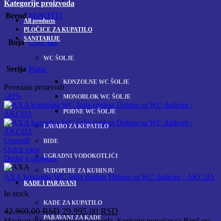
Kategorije proizvoda
Brend
MINOTTI
All
products
PLOČICE ZA KUPATILO
SANITARIJE
Boja
Crna Mat
WC ŠOLJE
Serija
Piano
KONZOLNE WC ŠOLJE
Povezani proizvodi
-30%
MONOBLOK WC ŠOLJE
PODNE WC ŠOLJE
LAVABO ZA KUPATILO
Uporedi
BIDE
Quick view
UGRADNI VODOKOTLIĆI
Dodaj u omiljene
SUDOPERE ZA KUHINJU
AXA konzolna WC šolja rimless Delano sa WC daskom - AKCIJA
KADE I PARAVANI
In stock
KADE ZA KUPATILO
Originalna
Trenutna
42.960,00
RSD
29.995,00
RSD
PARAVANI ZA KADE
Masivan dizajn prefinjenog izgleda. Sanitarni porcelan sa RimLess