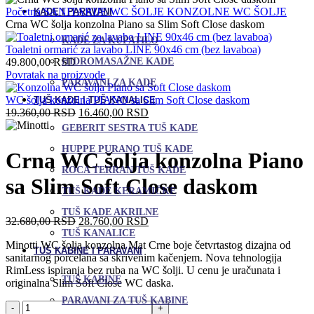
Početna
SANITARIJE
WC ŠOLJE
KONZOLNE WC ŠOLJE
KADE I PARAVANI
Crna WC šolja konzolna Piano sa Slim Soft Close daskom
KADE ZA KUPATILO
Toaletni ormarić za lavabo LINE 90x46 cm (bez lavaboa)
HIDROMASAŽNE KADE
49.800,00
RSD
Povratak na proizvode
PARAVANI ZA KADE
WC šolja konzolna PIANO sa Slim Soft Close daskom
TUŠ KADE I TUŠ KANALICE
Originalna
Trenutna
19.360,00
RSD
16.460,00
RSD
cena
cena
GEBERIT SESTRA TUŠ KADE
je
je:
HUPPE PURANO TUŠ KADE
bila:
16.460,00 RSD.
Crna WC šolja konzolna Piano
19.360,00 RSD.
ROCA TERRAN TUŠ KADE
sa Slim Soft Close daskom
TUŠ KADE KERAMIČKE
TUŠ KADE AKRILNE
Originalna
Trenutna
32.680,00
RSD
28.760,00
RSD
cena
cena
TUŠ KANALICE
Minotti WC šolja konzolna Mat Crne boje četvrtastog dizajna od
je
je:
TUŠ KABINE I PARAVANI
sanitarnog porcelana sa skrivenim kačenjem. Nova tehnologija
bila:
28.760,00 RSD.
RimLess ispiranja bez ruba na WC šolji. U cenu je uračunata i
32.680,00 RSD.
TUŠ KABINE
originalna Slim Soft Close WC daska.
PARAVANI ZA TUŠ KABINE
Crna