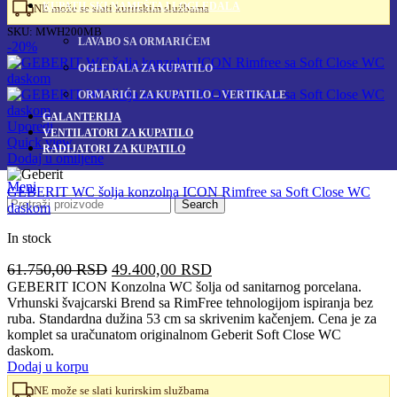
KUPATILSKI NAMEŠTAJ I OGLEDALA
NE može se slati kurirskim službama
SKU:
MWH200MB
LAVABO SA ORMARIĆEM
-20%
OGLEDALA ZA KUPATILO
ORMARIĆI ZA KUPATILO – VERTIKALE
GALANTERIJA
Uporedi
VENTILATORI ZA KUPATILO
Quick view
RADIJATORI ZA KUPATILO
Dodaj u omiljene
Meni
GEBERIT WC šolja konzolna ICON Rimfree sa Soft Close WC
Search
daskom
In stock
Originalna
Trenutna
61.750,00
RSD
49.400,00
RSD
cena
cena
GEBERIT ICON Konzolna WC šolja od sanitarnog porcelana.
Vrhunski švajcarski Brend sa RimFree tehnologijom ispiranja bez
je
je:
ruba. Standardna dužina 53 cm sa skrivenim kačenjem. Cena je za
bila:
49.400,00 RSD.
komplet sa uračunatom originalnom Geberit Soft Close WC
61.750,00 RSD.
daskom.
Dodaj u korpu
NE može se slati kurirskim službama