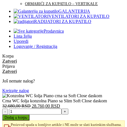
ORMARIĆI ZA KUPATILO – VERTIKALE
GALANTERIJA
VENTILATORI ZA KUPATILO
RADIJATORI ZA KUPATILO
Prodavnica
Lista želja
Uporedi
Logovanje / Registracija
Korpa
Zatvori
Prijava
Zatvori
Još nemate nalog?
Kreirajte nalog
Crna WC šolja konzolna Piano sa Slim Soft Close daskom
Originalna
Trenutna
32.680,00
RSD
28.760,00
RSD
Crna
cena
cena
WC
je
je:
Dodaj u korpu
šolja
bila:
28.760,00 RSD.
Proizvod spada u lomljive artikle i NE može se slati kurirskim službama.
konzolna
32.680,00 RSD.