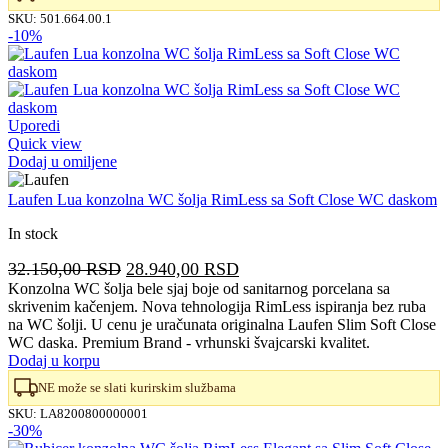
SKU:
501.664.00.1
-10%
Uporedi
Quick view
Dodaj u omiljene
Laufen Lua konzolna WC šolja RimLess sa Soft Close WC daskom
In stock
Originalna
Trenutna
32.150,00
RSD
28.940,00
RSD
cena
cena
Konzolna WC šolja bele sjaj boje od sanitarnog porcelana sa
skrivenim kačenjem. Nova tehnologija RimLess ispiranja bez ruba
je
je:
na WC šolji. U cenu je uračunata originalna Laufen Slim Soft Close
bila:
28.940,00 RSD.
WC daska. Premium Brand - vrhunski švajcarski kvalitet.
32.150,00 RSD.
Dodaj u korpu
NE može se slati kurirskim službama
SKU:
LA8200800000001
-30%