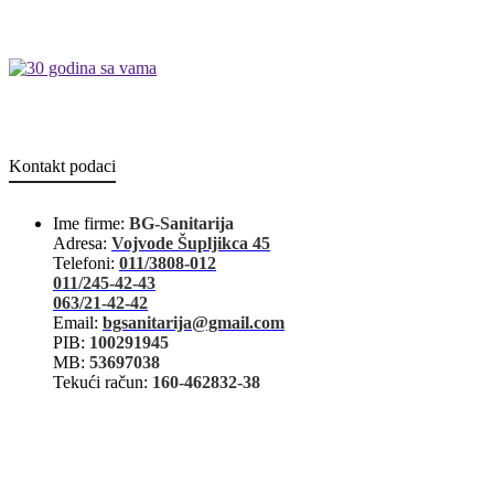
Kontakt podaci
Ime firme:
BG-Sanitarija
Adresa:
Vojvode Šupljikca 45
Telefoni:
011/3808-012
011/245-42-43
063/21-42-42
Email:
bgsanitarija@gmail.com
PIB:
100291945
MB:
53697038
Tekući račun:
160-462832-38