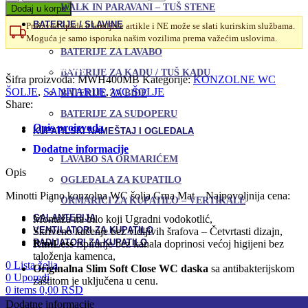
WC
WALK IN PARAVANI – TUŠ STENE
Dodaj u korpu
šolja
BATERIJE / SLAVINE
Proizvod spada u lomljive artikle i NE može se slati kurirskim službama.
konzolna
Moguća je samo isporuka našim vozilima prema važećim uslovima.
Piano
BATERIJE ZA LAVABO
sa
Uporedi
Slim
Dodaj u omiljene
BATERIJE ZA KADU / TUŠ KADU
Soft
Šifra proizvoda:
MWH400MB
Kategorije:
KONZOLNE WC
Close
ŠOLJE
,
SANITARIJE
,
WC ŠOLJE
BATERIJE ZA BIDE
daskom
Share:
BATERIJE ZA SUDOPERU
količina
Opis proizvoda
KUPATILSKI NAMEŠTAJ I OGLEDALA
Dodatne informacije
LAVABO SA ORMARIĆEM
Opis
OGLEDALA ZA KUPATILO
Minotti Piano konzolna WC šolja Crna Mat – Najpovoljnija cena:
ORMARIĆI ZA KUPATILO – VERTIKALE
GALANTERIJA
Montaža na bilo koji Ugradni vodokotlić,
VENTILATORI ZA KUPATILO
Skriveno kačenje bez vidljivih šrafova – Četvrtasti dizajn,
RADIJATORI ZA KUPATILO
RimLess
ispiranje bez kanala doprinosi većoj higijeni bez
taloženja kamenca,
0
Lista želja
Originalna Slim Soft Close WC daska
sa antibakterijskom
0
Uporedi
zaštitom je uključena u cenu.
0
items
0,00
RSD
Dodatne informacije