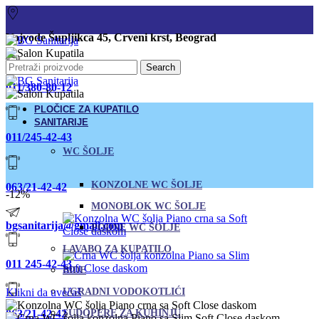
Vojvode Šupljikca 45, Crveni krst, Beograd
Search
011/380-80-12
PLOČICE ZA KUPATILO
SANITARIJE
011/245-42-43
WC ŠOLJE
KONZOLNE WC ŠOLJE
063/21-42-42
-12%
MONOBLOK WC ŠOLJE
bgsanitarija@gmail.com
PODNE WC ŠOLJE
LAVABO ZA KUPATILO
011 245-42-43
BIDE
Klikni da uvećaš
UGRADNI VODOKOTLIĆI
063/21-42-42
SUDOPERE ZA KUHINJU