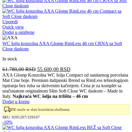
Uporedi
Quick view
Dodaj u omiljene
WC šolja konzolna AXA Glomp RimLess 46 cm CRNA sa Soft
Close daskom
In stock
Originalna
Trenutna
61.780,00
RSD
55.600,00
RSD
cena
cena
AXA Glomp Konzolna WC šolja Compact od sanitarnog porcelana
Mat Crne boje. Premium italijanski Brend sa RimLess tehnologijom
je
je:
ispiranja bez ruba sa skrivenim kačenjem. Cena je za komplet sa
bila:
55.600,00 RSD.
uračunatom originalnom Slim Soft Close WC daskom – Made in
61.780,00 RSD.
Italy.
Najkraća WC šolja na tržištu – 46 cm
Dodaj u korpu
NE može se slati kurirskim službama
SKU:
0201207/329107
-10%