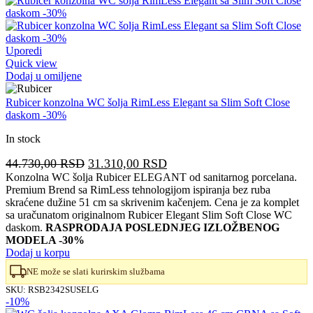
Uporedi
Quick view
Dodaj u omiljene
Rubicer konzolna WC šolja RimLess Elegant sa Slim Soft Close
daskom -30%
In stock
Originalna
Trenutna
44.730,00
RSD
31.310,00
RSD
cena
cena
Konzolna WC šolja Rubicer ELEGANT od sanitarnog porcelana.
Premium Brend sa RimLess tehnologijom ispiranja bez ruba
je
je:
skraćene dužine 51 cm sa skrivenim kačenjem. Cena je za komplet
bila:
31.310,00 RSD.
sa uračunatom originalnom Rubicer Elegant Slim Soft Close WC
44.730,00 RSD.
daskom.
RASPRODAJA POSLEDNJEG IZLOŽBENOG
MODELA -30%
Dodaj u korpu
NE može se slati kurirskim službama
SKU:
RSB2342SUSELG
-10%