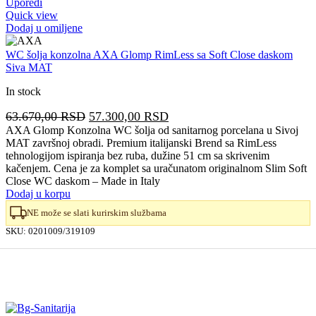
Uporedi
Quick view
Dodaj u omiljene
WC šolja konzolna AXA Glomp RimLess sa Soft Close daskom
Siva MAT
In stock
Originalna
Trenutna
63.670,00
RSD
57.300,00
RSD
cena
cena
AXA Glomp Konzolna WC šolja od sanitarnog porcelana u Sivoj
MAT završnoj obradi. Premium italijanski Brend sa RimLess
je
je:
tehnologijom ispiranja bez ruba, dužine 51 cm sa skrivenim
bila:
57.300,00 RSD.
kačenjem. Cena je za komplet sa uračunatom originalnom Slim Soft
63.670,00 RSD.
Close WC daskom – Made in Italy
Dodaj u korpu
NE može se slati kurirskim službama
SKU:
0201009/319109