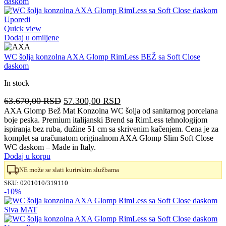
Uporedi
Quick view
Dodaj u omiljene
WC šolja konzolna AXA Glomp RimLess BEŽ sa Soft Close
daskom
In stock
Originalna
Trenutna
63.670,00
RSD
57.300,00
RSD
cena
cena
AXA Glomp Bež Mat Konzolna WC šolja od sanitarnog porcelana
boje peska. Premium italijanski Brend sa RimLess tehnologijom
je
je:
ispiranja bez ruba, dužine 51 cm sa skrivenim kačenjem. Cena je za
bila:
57.300,00 RSD.
komplet sa uračunatom originalnom AXA Glomp Slim Soft Close
63.670,00 RSD.
WC daskom – Made in Italy.
Dodaj u korpu
NE može se slati kurirskim službama
SKU:
0201010/319110
-10%