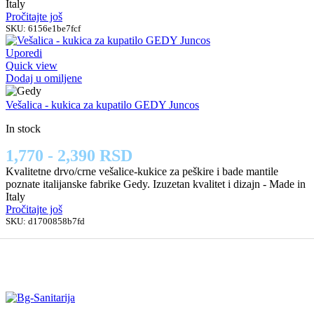
Italy
Pročitajte još
SKU:
6156e1be7fcf
Uporedi
Quick view
Dodaj u omiljene
Vešalica - kukica za kupatilo GEDY Juncos
In stock
1,770 - 2,390 RSD
Kvalitetne drvo/crne vešalice-kukice za peškire i bade mantile
poznate italijanske fabrike Gedy. Izuzetan kvalitet i dizajn - Made in
Italy
Pročitajte još
SKU:
d1700858b7fd