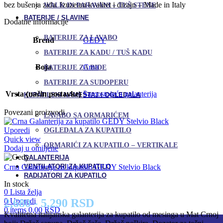
bez bušenja zida. Izuzetan kvalitet i dizajn – Made in Italy
WALK IN PARAVANI – TUŠ STENE
BATERIJE / SLAVINE
Dodatne informacije
BATERIJE ZA LAVABO
Brend
GEDY
BATERIJE ZA KADU / TUŠ KADU
Boja
Crna
BATERIJE ZA BIDE
BATERIJE ZA SUDOPERU
Vrsta (način postavke)
Samostojeća galanterija
KUPATILSKI NAMEŠTAJ I OGLEDALA
Povezani proizvodi
LAVABO SA ORMARIĆEM
Uporedi
OGLEDALA ZA KUPATILO
Quick view
ORMARIĆI ZA KUPATILO – VERTIKALE
Dodaj u omiljene
GALANTERIJA
VENTILATORI ZA KUPATILO
Crna Galanterija za kupatilo GEDY Stelvio Black
RADIJATORI ZA KUPATILO
In stock
0
Lista želja
0
Uporedi
2,680 - 5,290 RSD
0
items
0,00
RSD
Kvalitetna italijanska galanterija za kupatilo od mesinga u Mat Crnoj