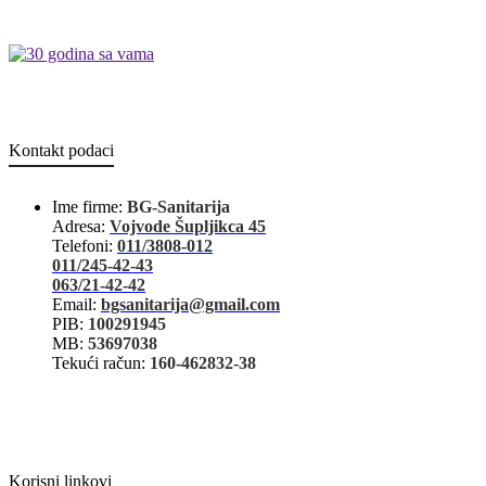
Kontakt podaci
Ime firme:
BG-Sanitarija
Adresa:
Vojvode Šupljikca 45
Telefoni:
011/3808-012
011/245-42-43
063/21-42-42
Email:
bgsanitarija@gmail.com
PIB:
100291945
MB:
53697038
Tekući račun:
160-462832-38
Korisni linkovi