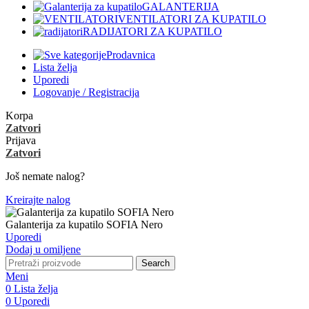
GALANTERIJA
VENTILATORI ZA KUPATILO
RADIJATORI ZA KUPATILO
Prodavnica
Lista želja
Uporedi
Logovanje / Registracija
Korpa
Zatvori
Prijava
Zatvori
Još nemate nalog?
Kreirajte nalog
Galanterija za kupatilo SOFIA Nero
Uporedi
Dodaj u omiljene
Search
Meni
0
Lista želja
0
Uporedi