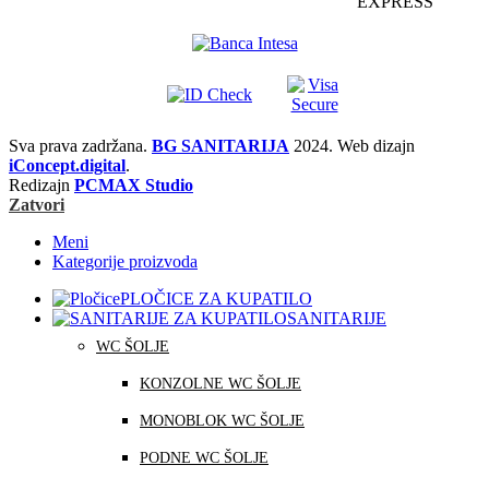
Sva prava zadržana.
BG SANITARIJA
2024. Web dizajn
iConcept.digital
.
Redizajn
PCMAX Studio
Zatvori
Meni
Kategorije proizvoda
PLOČICE ZA KUPATILO
SANITARIJE
WC ŠOLJE
KONZOLNE WC ŠOLJE
MONOBLOK WC ŠOLJE
PODNE WC ŠOLJE