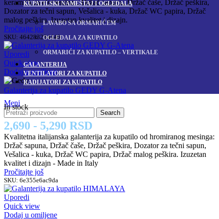
keramičkim elementima: Držač sapuna, Držač čaše, Držač peškira,
KUPATILSKI NAMEŠTAJ I OGLEDALA
Dozator za tečni sapun, Vešalica - kuka, Držač WC papira, Držač
malog peškira. Izuzetan kvalitet i dizajn.
LAVABO SA ORMARIĆEM
Pročitajte još
SKU:
464283284440
OGLEDALA ZA KUPATILO
ORMARIĆI ZA KUPATILO – VERTIKALE
Uporedi
Quick view
GALANTERIJA
Dodaj u omiljene
VENTILATORI ZA KUPATILO
RADIJATORI ZA KUPATILO
Galanterija za kupatilo GEDY G-Atena
Meni
In stock
Search
2,690 - 5,290 RSD
Kvalitetna italijanska galanterija za kupatilo od hromiranog mesinga:
Držač sapuna, Držač čaše, Držač peškira, Dozator za tečni sapun,
Vešalica - kuka, Držač WC papira, Držač malog peškira. Izuzetan
kvalitet i dizajn - Made in Italy
Pročitajte još
SKU:
6e355e6ac9da
Uporedi
Quick view
Dodaj u omiljene