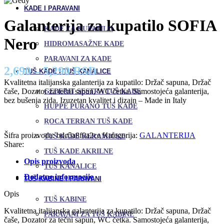
KADE I PARAVANI
Galanterija za kupatilo SOFIA
KADE ZA KUPATILO
Nero
HIDROMASAŽNE KADE
PARAVANI ZA KADE
2,690 – 5,290 RSD
TUŠ KADE I TUŠ KANALICE
Kvalitetna italijanska galanterija za kupatilo: Držač sapuna, Držač
čaše, Dozator za tečni sapun, WC četka. Samostojeća galanterija,
GEBERIT SESTRA TUŠ KADE
bez bušenja zida. Izuzetan kvalitet i dizajn – Made in Italy
HUPPE PURANO TUŠ KADE
Uporedi
ROCA TERRAN TUŠ KADE
Dodaj u omiljene
Šifra proizvoda:
bdc5a8f0a2ce
Kategorija:
GALANTERIJA
TUŠ KADE KERAMIČKE
Share:
TUŠ KADE AKRILNE
Opis proizvoda
TUŠ KANALICE
Dodatne informacije
TUŠ KABINE I PARAVANI
Opis
TUŠ KABINE
Kvalitetna italijanska galanterija za kupatilo: Držač sapuna, Držač
PARAVANI ZA TUŠ KABINE
čaše, Dozator za tečni sapun, WC četka. Samostojeća galanterija,