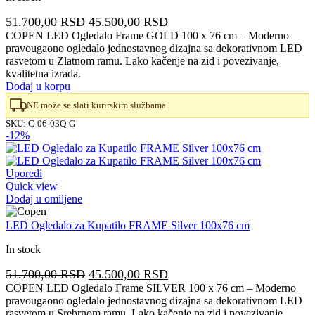
Originalna
Trenutna
51.700,00
RSD
45.500,00
RSD
cena
cena
COPEN LED Ogledalo Frame GOLD 100 x 76 cm – Moderno
pravougaono ogledalo jednostavnog dizajna sa dekorativnom LED
je
je:
rasvetom u Zlatnom ramu. Lako kačenje na zid i povezivanje,
bila:
45.500,00 RSD.
kvalitetna izrada.
51.700,00 RSD.
Dodaj u korpu
NE može se slati kurirskim službama
SKU:
C-06-03Q-G
-12%
Uporedi
Quick view
Dodaj u omiljene
LED Ogledalo za Kupatilo FRAME Silver 100x76 cm
In stock
Originalna
Trenutna
51.700,00
RSD
45.500,00
RSD
cena
cena
COPEN LED Ogledalo Frame SILVER 100 x 76 cm – Moderno
pravougaono ogledalo jednostavnog dizajna sa dekorativnom LED
je
je:
rasvetom u Srebrnom ramu. Lako kačenje na zid i povezivanje,