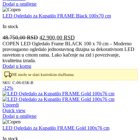
Dodaj u omiljene
LED Ogledalo za Kupatilo FRAME Black 100x70 cm
In stock
Originalna
Trenutna
48.750,00
RSD
42.900,00
RSD
cena
cena
COPEN LED Ogledalo Frame BLACK 100 x 70 cm – Moderno
pravougaono ogledalo jednostavnog dizajna sa dekorativnom LED
je
je:
rasvetom u crnom ramu. Lako kačenje na zid i povezivanje,
bila:
42.900,00 RSD.
kvalitetna izrada.
48.750,00 RSD.
Dodaj u korpu
NE može se slati kurirskim službama
SKU:
C-06-03K-B
-12%
Uporedi
Quick view
Dodaj u omiljene
LED Ogledalo za Kupatilo FRAME Gold 100x76 cm
In stock