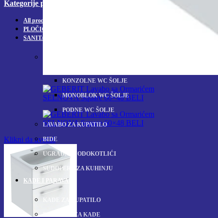
Kategorije proizvoda
All
products
PLOČICE ZA KUPATILO
SANITARIJE
WC ŠOLJE
KONZOLNE WC ŠOLJE
MONOBLOK WC ŠOLJE
PODNE WC ŠOLJE
LAVABO ZA KUPATILO
Klikni da uvećaš
BIDE
UGRADNI VODOKOTLIĆI
SUDOPERE ZA KUHINJU
KADE I PARAVANI
KADE ZA KUPATILO
PARAVANI ZA KADE