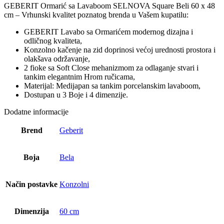
GEBERIT Ormarić sa Lavaboom SELNOVA Square Beli 60 x 48
cm – Vrhunski kvalitet poznatog brenda u Vašem kupatilu:
GEBERIT Lavabo sa Ormarićem modernog dizajna i
odličnog kvaliteta,
Konzolno kačenje na zid doprinosi većoj urednosti prostora i
olakšava održavanje,
2 fioke sa Soft Close mehanizmom za odlaganje stvari i
tankim elegantnim Hrom ručicama,
Materijal: Medijapan sa tankim porcelanskim lavaboom,
Dostupan u 3 Boje i 4 dimenzije.
Dodatne informacije
Brend
Geberit
Boja
Bela
Način postavke
Konzolni
Dimenzija
60 cm