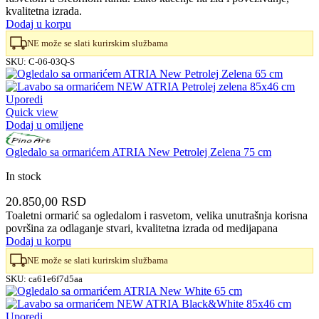
bila:
45.500,00 RSD.
kvalitetna izrada.
51.700,00 RSD.
Dodaj u korpu
NE može se slati kurirskim službama
SKU:
C-06-03Q-S
Uporedi
Quick view
Dodaj u omiljene
Ogledalo sa ormarićem ATRIA New Petrolej Zelena 75 cm
In stock
20.850,00
RSD
Toaletni ormarić sa ogledalom i rasvetom, velika unutrašnja korisna
površina za odlaganje stvari, kvalitetna izrada od medijapana
Dodaj u korpu
NE može se slati kurirskim službama
SKU:
ca61e6f7d5aa
Uporedi