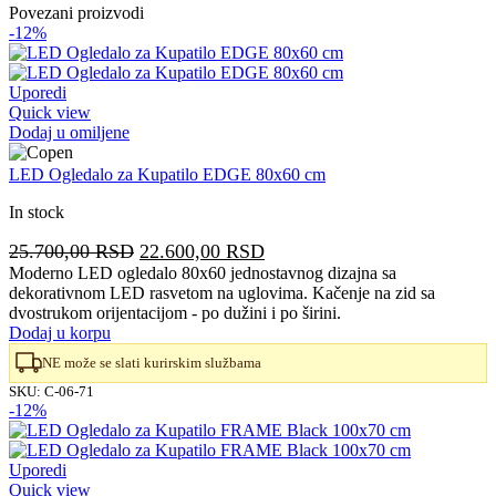
Povezani proizvodi
-12%
Uporedi
Quick view
Dodaj u omiljene
LED Ogledalo za Kupatilo EDGE 80x60 cm
In stock
Originalna
Trenutna
25.700,00
RSD
22.600,00
RSD
cena
cena
Moderno LED ogledalo 80x60 jednostavnog dizajna sa
dekorativnom LED rasvetom na uglovima. Kačenje na zid sa
je
je:
dvostrukom orijentacijom - po dužini i po širini.
bila:
22.600,00 RSD.
Dodaj u korpu
25.700,00 RSD.
NE može se slati kurirskim službama
SKU:
C-06-71
-12%
Uporedi
Quick view