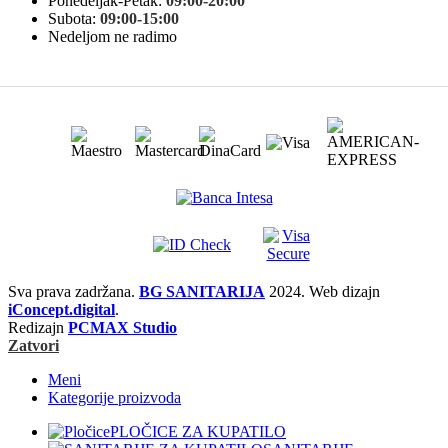
Ponedeljak-Petak:
09:00-20:00
Subota:
09:00-15:00
Nedeljom ne radimo
Sva prava zadržana.
BG SANITARIJA
2024. Web dizajn
iConcept.digital
.
Redizajn
PCMAX Studio
Zatvori
Meni
Kategorije proizvoda
PLOČICE ZA KUPATILO