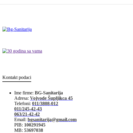
Kontakt podaci
Ime firme:
BG-Sanitarija
Adresa:
Vojvode Šupljikca 45
Telefoni:
011/3808-012
011/245-42-43
063/21-42-42
Email:
bgsanitarija@gmail.com
PIB:
100291945
MB:
53697038