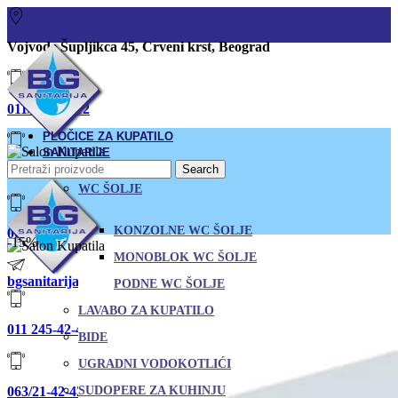
Vojvode Šupljikca 45, Crveni krst, Beograd
011/380-80-12
PLOČICE ZA KUPATILO
SANITARIJE
Search
011/245-42-43
WC ŠOLJE
KONZOLNE WC ŠOLJE
063/21-42-42
-15%
MONOBLOK WC ŠOLJE
bgsanitarija@gmail.com
PODNE WC ŠOLJE
LAVABO ZA KUPATILO
011 245-42-43
BIDE
UGRADNI VODOKOTLIĆI
063/21-42-42
SUDOPERE ZA KUHINJU