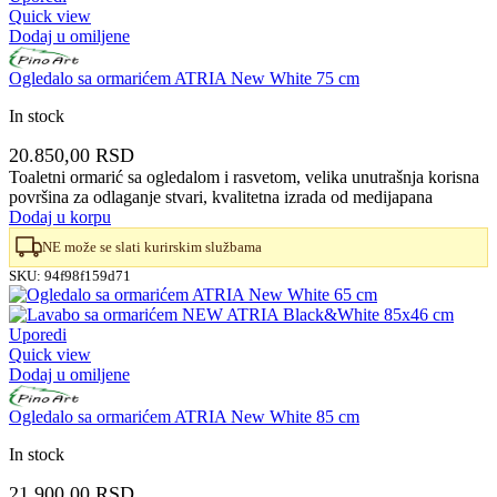
Quick view
Dodaj u omiljene
Ogledalo sa ormarićem ATRIA New White 75 cm
In stock
20.850,00
RSD
Toaletni ormarić sa ogledalom i rasvetom, velika unutrašnja korisna
površina za odlaganje stvari, kvalitetna izrada od medijapana
Dodaj u korpu
NE može se slati kurirskim službama
SKU:
94f98f159d71
Uporedi
Quick view
Dodaj u omiljene
Ogledalo sa ormarićem ATRIA New White 85 cm
In stock
21.900,00
RSD