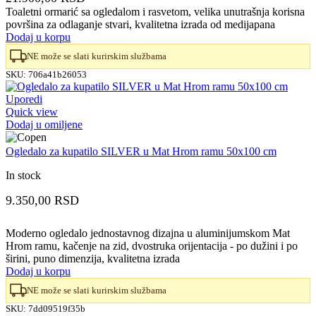
Toaletni ormarić sa ogledalom i rasvetom, velika unutrašnja korisna
površina za odlaganje stvari, kvalitetna izrada od medijapana
Dodaj u korpu
NE može se slati kurirskim službama
SKU:
706a41b26053
Uporedi
Quick view
Dodaj u omiljene
Ogledalo za kupatilo SILVER u Mat Hrom ramu 50x100 cm
In stock
9.350,00
RSD
Moderno ogledalo jednostavnog dizajna u aluminijumskom Mat
Hrom ramu, kačenje na zid, dvostruka orijentacija - po dužini i po
širini, puno dimenzija, kvalitetna izrada
Dodaj u korpu
NE može se slati kurirskim službama
SKU:
7dd09519f35b