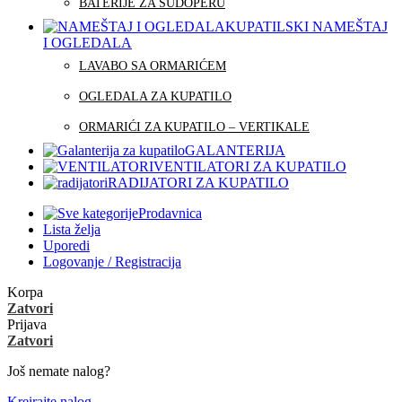
BATERIJE ZA SUDOPERU
KUPATILSKI NAMEŠTAJ
I OGLEDALA
LAVABO SA ORMARIĆEM
OGLEDALA ZA KUPATILO
ORMARIĆI ZA KUPATILO – VERTIKALE
GALANTERIJA
VENTILATORI ZA KUPATILO
RADIJATORI ZA KUPATILO
Prodavnica
Lista želja
Uporedi
Logovanje / Registracija
Korpa
Zatvori
Prijava
Zatvori
Još nemate nalog?
Kreirajte nalog