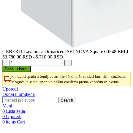
GEBERIT Lavabo sa Ormarićem SELNOVA Square 60×48 BELI
Originalna
Trenutna
53.780,00
RSD
45.710,00
RSD
GEBERIT
cena
cena
Lavabo
je
je:
Dodaj u korpu
sa
bila:
45.710,00 RSD.
Proizvod spada u lomljive artikle i NE može se slati kurirskim službama.
Ormarićem
53.780,00 RSD.
Moguća je samo isporuka našim vozilima prema važećim uslovima.
SELNOVA
Square
Uporedi
60×48
Dodaj u omiljene
BELI
Search
količina
Meni
0
Lista želja
0
Uporedi
0
items
Cart