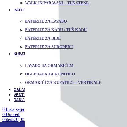
WALK IN PARAVANI – TUŠ STENE
BATERIJE / SLAVINE
BATERIJE ZA LAVABO
BATERIJE ZA KADU / TUŠ KADU
BATERIJE ZA BIDE
BATERIJE ZA SUDOPERU
KUPATILSKI NAMEŠTAJ I OGLEDALA
LAVABO SA ORMARIĆEM
OGLEDALA ZA KUPATILO
ORMARIĆI ZA KUPATILO – VERTIKALE
GALANTERIJA
VENTILATORI ZA KUPATILO
RADIJATORI ZA KUPATILO
0
Lista želja
0
Uporedi
0
items
0,00
RSD