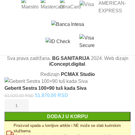
Sva prava zadržana.
BG SANITARIJA
2024. Web dizajn
iConcept.digital
.
Redizajn
PCMAX Studio
Geberit Sestra 100×90 tuš kada Siva
Originalna
Trenutna
51.870,00
RSD
61.020,00
RSD
cena
cena
je
je:
DODAJ U KORPU
bila:
51.870,00 RSD.
61.020,00 RSD.
Proizvod spada u lomljive artikle i NE može se slati kurirskim
službama.