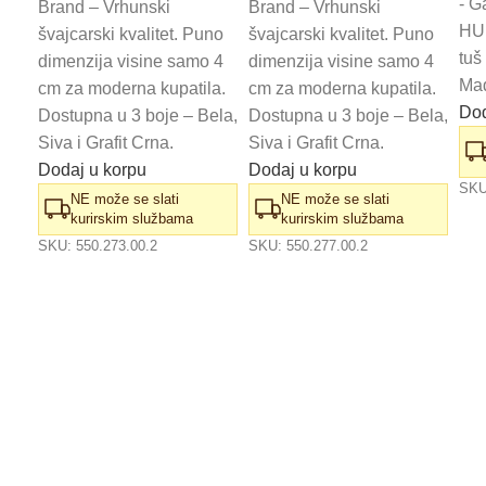
- G
Brand – Vrhunski
Brand – Vrhunski
HU
švajcarski kvalitet. Puno
švajcarski kvalitet. Puno
tuš
dimenzija visine samo 4
dimenzija visine samo 4
Mad
cm za moderna kupatila.
cm za moderna kupatila.
Dod
Dostupna u 3 boje – Bela,
Dostupna u 3 boje – Bela,
Siva i Grafit Crna.
Siva i Grafit Crna.
Dodaj u korpu
Dodaj u korpu
SK
NE može se slati
NE može se slati
kurirskim službama
kurirskim službama
SKU:
550.273.00.2
SKU:
550.277.00.2