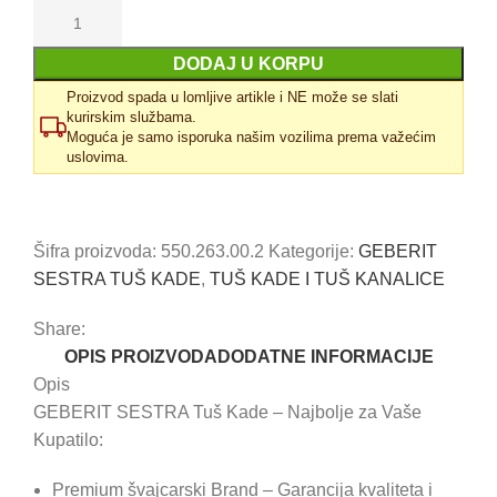
DODAJ U KORPU
Proizvod spada u lomljive artikle i NE može se slati
kurirskim službama.
Moguća je samo isporuka našim vozilima prema važećim
uslovima.
Uporedi
Dodaj u omiljene
Šifra proizvoda:
550.263.00.2
Kategorije:
GEBERIT
SESTRA TUŠ KADE
,
TUŠ KADE I TUŠ KANALICE
Share:
OPIS PROIZVODA
DODATNE INFORMACIJE
Opis
GEBERIT SESTRA Tuš Kade – Najbolje za Vaše
Kupatilo:
Premium švajcarski Brand – Garancija kvaliteta i