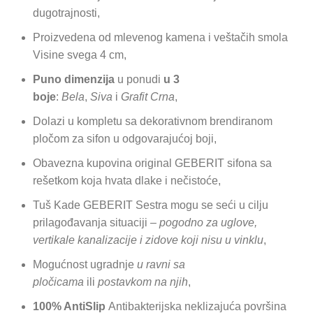
dugotrajnosti,
Proizvedena od mlevenog kamena i veštačih smola
Visine svega 4 cm,
Puno dimenzija
u ponudi
u 3
boje
:
Bela
,
Siva
i
Grafit Crna
,
Dolazi u kompletu sa dekorativnom brendiranom
pločom za sifon u odgovarajućoj boji,
Obavezna kupovina original GEBERIT sifona sa
rešetkom koja hvata dlake i nečistoće,
Tuš Kade GEBERIT Sestra mogu se seći u cilju
prilagođavanja situaciji –
pogodno za uglove,
vertikale kanalizacije i zidove koji nisu u vinklu
,
Mogućnost ugradnje
u ravni sa
pločicama
ili
postavkom na njih
,
100% AntiSlip
Antibakterijska neklizajuća površina