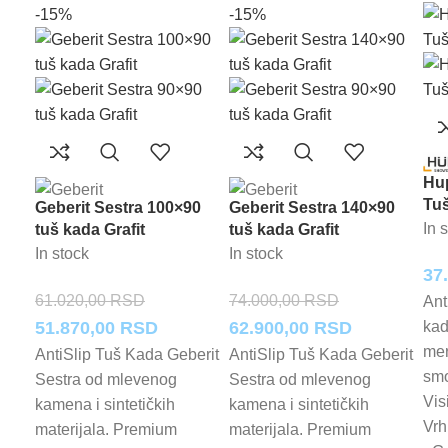
-15%
-15%
Hu
Tu
Geberit Sestra 100×90
Geberit Sestra 140×90
In 
tuš kada Grafit
tuš kada Grafit
In stock
In stock
37
61.020,00
RSD
74.000,00
RSD
Ant
Originalna
Trenutna
Originalna
Trenutna
51.870,00
RSD
62.900,00
RSD
kad
mer
cena
cena
cena
cena
AntiSlip Tuš Kada Geberit
AntiSlip Tuš Kada Geberit
smo
Sestra od mlevenog
Sestra od mlevenog
je
je:
je
je:
Vis
kamena i sintetičkih
kamena i sintetičkih
bila:
51.870,00 RSD.
bila:
62.900,00 
Vrh
materijala. Premium
materijala. Premium
61.020,00 RSD.
74.000,00 RSD.