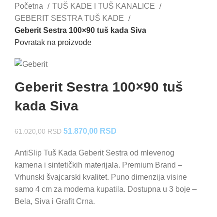
Početna
TUŠ KADE I TUŠ KANALICE
GEBERIT SESTRA TUŠ KADE
Geberit Sestra 100×90 tuš kada Siva
Povratak na proizvode
Geberit Sestra 100×90 tuš
kada Siva
Originalna
Trenutna
51.870,00
RSD
61.020,00
RSD
cena
cena
AntiSlip Tuš Kada Geberit Sestra od mlevenog
je
je:
kamena i sintetičkih materijala. Premium Brand –
bila:
51.870,00 RSD.
Vrhunski švajcarski kvalitet. Puno dimenzija visine
61.020,00 RSD.
samo 4 cm za moderna kupatila. Dostupna u 3 boje –
Bela, Siva i Grafit Crna.