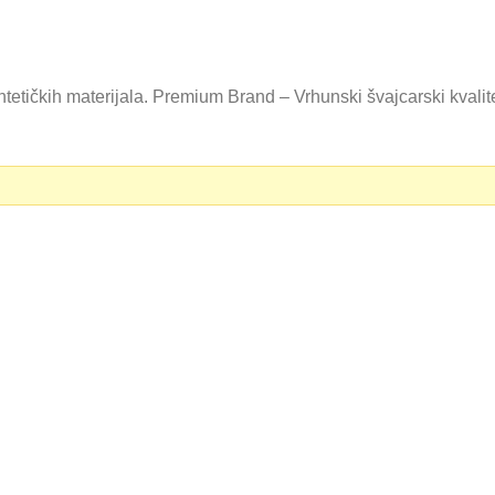
tetičkih materijala. Premium Brand – Vrhunski švajcarski kvali
0 RSD.