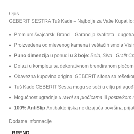
Opis
GEBERIT SESTRA Tuš Kade – Najbolje za Vaše Kupatilo:
Premium švajcarski Brand – Garancija kvaliteta i dugotraj
Proizvedena od mlevenog kamena i veštačih smola Visi
Puno dimenzija
u ponudi
u 3 boje
:
Bela
,
Siva
i
Grafit C
Dolazi u kompletu sa dekorativnom brendiranom pločom z
Obavezna kupovina original GEBERIT sifona sa rešetkom 
Tuš Kade GEBERIT Sestra mogu se seći u cilju prilagođa
Mogućnost ugradnje
u ravni sa pločicama
ili
postavkom n
100% AntiSlip
Antibakterijska neklizajuća površina prija
Dodatne informacije
BREND