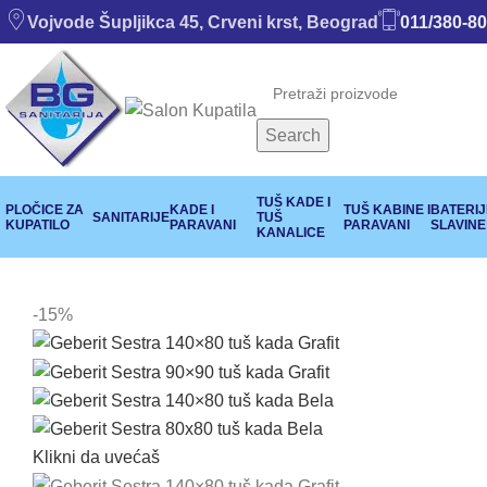
Vojvode Šupljikca 45, Crveni krst, Beograd
011/380-80
Search
TUŠ KADE I
PLOČICE ZA
KADE I
TUŠ KABINE I
BATERIJE
SANITARIJE
TUŠ
KUPATILO
PARAVANI
PARAVANI
SLAVINE
KANALICE
-15%
Klikni da uvećaš