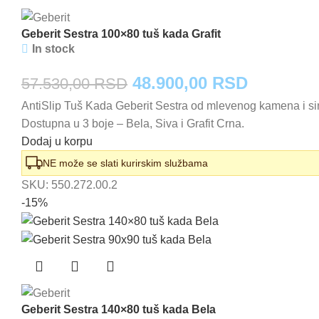
Geberit Sestra 100×80 tuš kada Grafit
In stock
Originalna
Trenutna
48.900,00
RSD
57.530,00
RSD
AntiSlip Tuš Kada Geberit Sestra od mlevenog kamena i sin
cena
cena
Dostupna u 3 boje – Bela, Siva i Grafit Crna.
je
je:
Dodaj u korpu
bila:
48.900,0
NE može se slati kurirskim službama
SKU:
550.272.00.2
57.530,00 RSD.
-15%
Geberit Sestra 140×80 tuš kada Bela