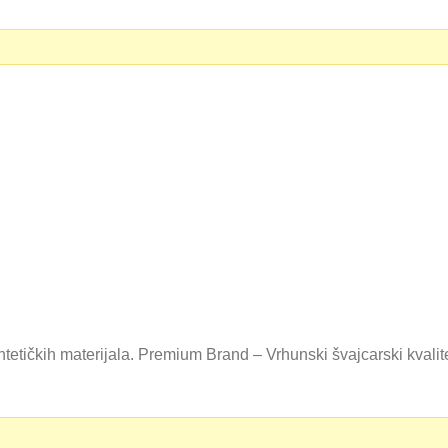
0 RSD.
tetičkih materijala. Premium Brand – Vrhunski švajcarski kvali
0 RSD.