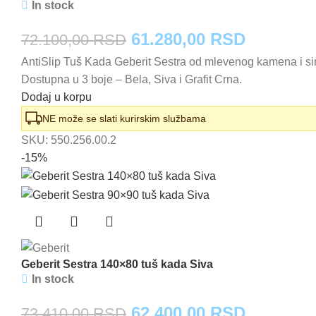
In stock
Originalna
Trenutna
61.280,00
RSD
72.100,00
RSD
AntiSlip Tuš Kada Geberit Sestra od mlevenog kamena i sin
cena
cena
Dostupna u 3 boje – Bela, Siva i Grafit Crna.
je
je:
Dodaj u korpu
bila:
61.280,0
NE može se slati kurirskim službama
SKU:
550.256.00.2
72.100,00 RSD.
-15%
Geberit Sestra 140×80 tuš kada Siva
In stock
Originalna
Trenutna
62.400,00
RSD
73.410,00
RSD