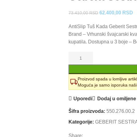
Originalna
T
62.400,00
RSD
73.410,00
RSD
cena
c
AntiSlip Tuš Kada Geberit Sest
je
je
Brand – Vrhunski švajcarski kv
bila:
6
kupatila. Dostupna u 3 boje – Be
73.410,00 RSD.
Proizvod spada u lomljive artik
Moguća je samo isporuka naši
Uporedi
Dodaj u omiljene
Šifra proizvoda:
550.276.00.2
Kategorije:
GEBERIT SESTR
Share: