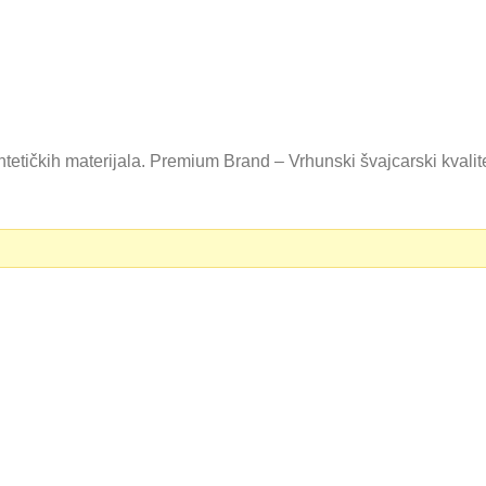
tetičkih materijala. Premium Brand – Vrhunski švajcarski kvali
0 RSD.