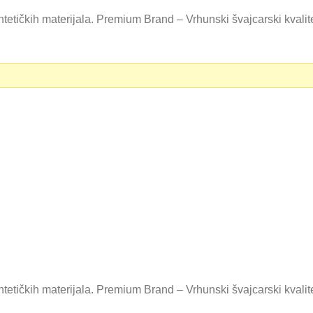
tetičkih materijala. Premium Brand – Vrhunski švajcarski kvali
0 RSD.
tetičkih materijala. Premium Brand – Vrhunski švajcarski kvali