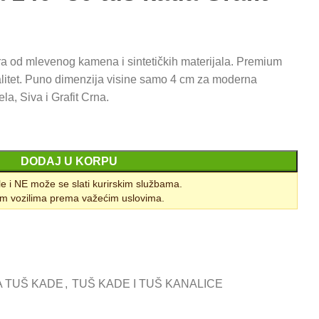
renutna
ena
ra od mlevenog kamena i sintetičkih materijala. Premium
:
alitet. Puno dimenzija visine samo 4 cm za moderna
2.400,00 RSD.
la, Siva i Grafit Crna.
DODAJ U KORPU
le i NE može se slati kurirskim službama.
m vozilima prema važećim uslovima.
A TUŠ KADE
,
TUŠ KADE I TUŠ KANALICE