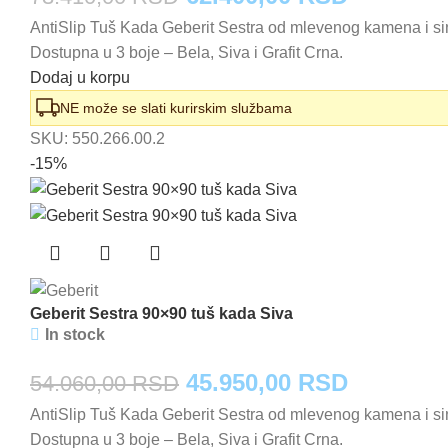
AntiSlip Tuš Kada Geberit Sestra od mlevenog kamena i sin
cena
cena
Dostupna u 3 boje – Bela, Siva i Grafit Crna.
je
je:
Dodaj u korpu
bila:
62.400,0
NE može se slati kurirskim službama
SKU:
550.266.00.2
73.410,00 RSD.
-15%
Geberit Sestra 90×90 tuš kada Siva
In stock
Originalna
Trenutna
45.950,00
RSD
54.060,00
RSD
AntiSlip Tuš Kada Geberit Sestra od mlevenog kamena i sin
cena
cena
Dostupna u 3 boje – Bela, Siva i Grafit Crna.