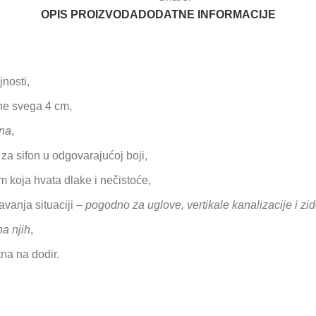
OPIS PROIZVODA
DODATNE INFORMACIJE
nosti,
ne svega 4 cm,
rna
,
a sifon u odgovarajućoj boji,
koja hvata dlake i nečistoće,
vanja situaciji –
pogodno za uglove, vertikale kanalizacije i zid
a njih
,
tna na dodir.