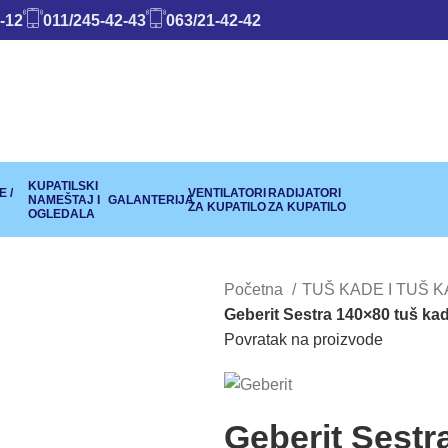
-12
011/245-42-43
063/21-42-42
KUPATILSKI
 /
VENTILATORI
RADIJATORI
NAMEŠTAJ I
GALANTERIJA
ZA KUPATILO
ZA KUPATILO
OGLEDALA
Početna
TUŠ KADE I TUŠ 
Geberit Sestra 140×80 tuš kad
Povratak na proizvode
Geberit Sestr