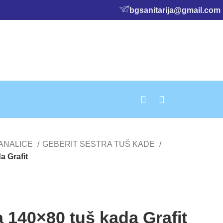
bgsanitarija@gmail.com
0,00
RSD
KANALICE
GEBERIT SESTRA TUŠ KADE
a Grafit
a 140×80 tuš kada Grafit