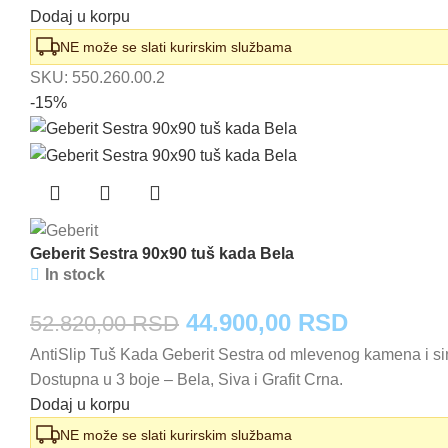
je
je:
Dodaj u korpu
bila:
45.950,0
NE može se slati kurirskim službama
SKU:
550.260.00.2
54.060,00 RSD.
-15%
Geberit Sestra 90x90 tuš kada Bela
In stock
Originalna
Trenutna
44.900,00
RSD
52.820,00
RSD
AntiSlip Tuš Kada Geberit Sestra od mlevenog kamena i sin
cena
cena
Dostupna u 3 boje – Bela, Siva i Grafit Crna.
je
je:
Dodaj u korpu
bila:
44.900,0
NE može se slati kurirskim službama