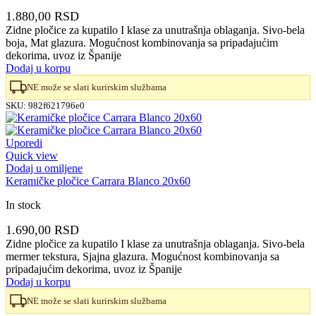
1.880,00
RSD
Zidne pločice za kupatilo I klase za unutrašnja oblaganja. Sivo-bela
boja, Mat glazura. Mogućnost kombinovanja sa pripadajućim
dekorima, uvoz iz Španije
Dodaj u korpu
NE može se slati kurirskim službama
SKU:
982f621796e0
Uporedi
Quick view
Dodaj u omiljene
Keramičke pločice Carrara Blanco 20x60
In stock
1.690,00
RSD
Zidne pločice za kupatilo I klase za unutrašnja oblaganja. Sivo-bela
mermer tekstura, Sjajna glazura. Mogućnost kombinovanja sa
pripadajućim dekorima, uvoz iz Španije
Dodaj u korpu
NE može se slati kurirskim službama