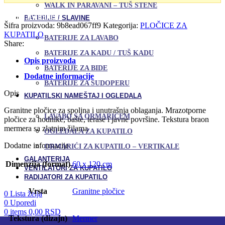
WALK IN PARAVANI – TUŠ STENE
60x120
Uporedi
količina
Dodaj u omiljene
BATERIJE / SLAVINE
Šifra proizvoda:
9b8ead067ff9
Kategorija:
PLOČICE ZA
KUPATILO
BATERIJE ZA LAVABO
Share:
BATERIJE ZA KADU / TUŠ KADU
Opis proizvoda
BATERIJE ZA BIDE
Dodatne informacije
BATERIJE ZA SUDOPERU
Opis
KUPATILSKI NAMEŠTAJ I OGLEDALA
Granitne pločice za spoljna i unutrašnja oblaganja. Mrazotporne
LAVABO SA ORMARIĆEM
pločice za hodnike, bašte, terase i javne površine. Tekstura braon
mermera sa zlatnim žilama
OGLEDALA ZA KUPATILO
Dodatne informacije
ORMARIĆI ZA KUPATILO – VERTIKALE
GALANTERIJA
Dimenzija (format)
60 x 120 cm
VENTILATORI ZA KUPATILO
RADIJATORI ZA KUPATILO
Vrsta
Granitne pločice
0
Lista želja
0
Uporedi
0
items
0,00
RSD
Tekstura (dizajn)
Mermer