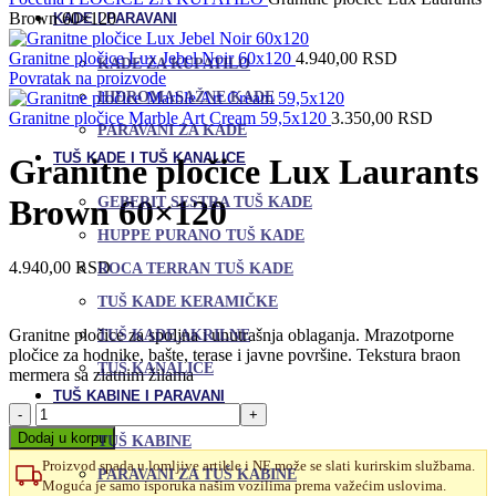
Brown 60×120
KADE I PARAVANI
Granitne pločice Lux Jebel Noir 60x120
4.940,00
RSD
KADE ZA KUPATILO
Povratak na proizvode
HIDROMASAŽNE KADE
Granitne pločice Marble Art Cream 59,5x120
3.350,00
RSD
PARAVANI ZA KADE
TUŠ KADE I TUŠ KANALICE
Granitne pločice Lux Laurants
Brown 60×120
GEBERIT SESTRA TUŠ KADE
HUPPE PURANO TUŠ KADE
4.940,00
RSD
ROCA TERRAN TUŠ KADE
TUŠ KADE KERAMIČKE
Granitne pločice za spoljna i unutrašnja oblaganja. Mrazotporne
TUŠ KADE AKRILNE
pločice za hodnike, bašte, terase i javne površine. Tekstura braon
TUŠ KANALICE
mermera sa zlatnim žilama
TUŠ KABINE I PARAVANI
Granitne
pločice
Dodaj u korpu
TUŠ KABINE
Lux
Proizvod spada u lomljive artikle i NE može se slati kurirskim službama.
Laurants
PARAVANI ZA TUŠ KABINE
Moguća je samo isporuka našim vozilima prema važećim uslovima.
Brown