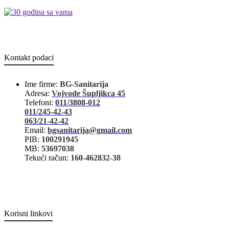
Kontakt podaci
Ime firme:
BG-Sanitarija
Adresa:
Vojvode Šupljikca 45
Telefoni:
011/3808-012
011/245-42-43
063/21-42-42
Email:
bgsanitarija@gmail.com
PIB:
100291945
MB:
53697038
Tekući račun:
160-462832-38
Korisni linkovi