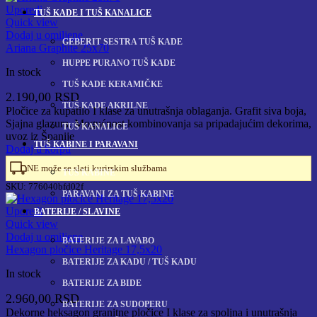
Uporedi
TUŠ KADE I TUŠ KANALICE
Quick view
Dodaj u omiljene
GEBERIT SESTRA TUŠ KADE
Ariana Graphite 25x70
HUPPE PURANO TUŠ KADE
In stock
TUŠ KADE KERAMIČKE
2.190,00
RSD
TUŠ KADE AKRILNE
Pločice za kupatilo I klase za unutrašnja oblaganja. Grafit siva boja,
Sjajna glazura. Mogućnost kombinovanja sa pripadajućim dekorima,
TUŠ KANALICE
uvoz iz Španije
TUŠ KABINE I PARAVANI
Dodaj u korpu
NE može se slati kurirskim službama
TUŠ KABINE
SKU:
776040bfd02f
PARAVANI ZA TUŠ KABINE
Uporedi
BATERIJE / SLAVINE
Quick view
Dodaj u omiljene
BATERIJE ZA LAVABO
Hexagon pločice Heritage 17,5x20
BATERIJE ZA KADU / TUŠ KADU
In stock
BATERIJE ZA BIDE
2.960,00
RSD
BATERIJE ZA SUDOPERU
Dekorne heksagon granitne pločice I klase za spoljna i unutrašnja