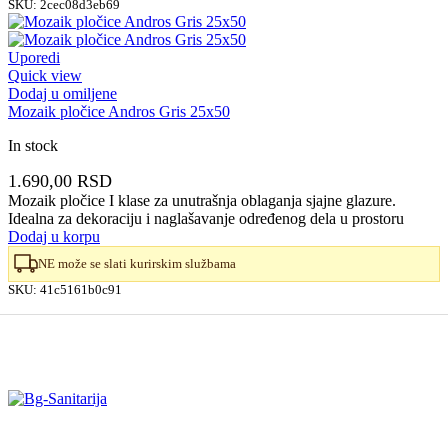
SKU:
2cec08d3eb69
Uporedi
Quick view
Dodaj u omiljene
Mozaik pločice Andros Gris 25x50
In stock
1.690,00
RSD
Mozaik pločice I klase za unutrašnja oblaganja sjajne glazure.
Idealna za dekoraciju i naglašavanje određenog dela u prostoru
Dodaj u korpu
NE može se slati kurirskim službama
SKU:
41c5161b0c91