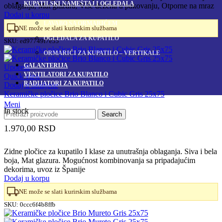
KUPATILSKI NAMEŠTAJ I OGLEDALA
oblaganja, Mat glazura, Više dezena u pakovanju, Otporne na mraz
Dodaj u korpu
LAVABO SA ORMARIĆEM
NE može se slati kurirskim službama
OGLEDALA ZA KUPATILO
SKU:
ed97749f7e55
ORMARIĆI ZA KUPATILO – VERTIKALE
GALANTERIJA
Uporedi
VENTILATORI ZA KUPATILO
Quick view
RADIJATORI ZA KUPATILO
Dodaj u omiljene
Keramičke pločice Brio Blanco i Cubic Gris 25x75
Meni
In stock
Search
1.970,00
RSD
Zidne pločice za kupatilo I klase za unutrašnja oblaganja. Siva i bela
boja, Mat glazura. Mogućnost kombinovanja sa pripadajućim
dekorima, uvoz iz Španije
Dodaj u korpu
NE može se slati kurirskim službama
SKU:
0ccc6f4b8ffb