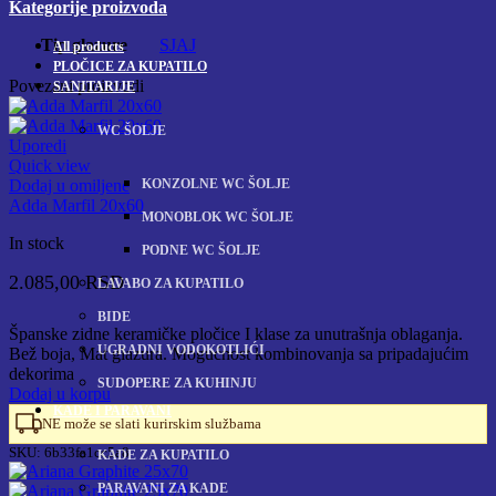
Kategorije proizvoda
Tip glazure
SJAJ
All
products
PLOČICE ZA KUPATILO
Povezani proizvodi
SANITARIJE
WC ŠOLJE
Uporedi
Quick view
KONZOLNE WC ŠOLJE
Dodaj u omiljene
Adda Marfil 20x60
MONOBLOK WC ŠOLJE
In stock
PODNE WC ŠOLJE
2.085,00
RSD
LAVABO ZA KUPATILO
BIDE
Španske zidne keramičke pločice I klase za unutrašnja oblaganja.
UGRADNI VODOKOTLIĆI
Bež boja, Mat glazura. Mogućnost kombinovanja sa pripadajućim
dekorima
SUDOPERE ZA KUHINJU
Dodaj u korpu
KADE I PARAVANI
NE može se slati kurirskim službama
SKU:
6b33fa1cc5a8
KADE ZA KUPATILO
PARAVANI ZA KADE