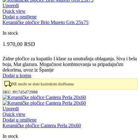
Uporedi
Quick view
Dodaj u omiljene
Keramičke pločice Brio Mureto Gris 25x75
In stock
1.970,00
RSD
Zidne pločice za kupatilo I klase za unutrašnja oblaganja. Siva i bela
boja, Mat glazura. Mogućnost kombinovanja sa pripadajućim
dekorima, uvoz iz Španije
Dodaj u korpu
NE može se slati kurirskim službama
SKU:
f917d5d72988
Uporedi
Quick view
Dodaj u omiljene
Keramičke pločice Cantera Perla 20x60
In stock