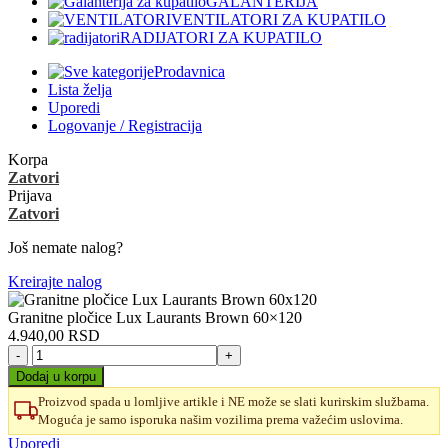
GALANTERIJA
VENTILATORI ZA KUPATILO
RADIJATORI ZA KUPATILO
Prodavnica
Lista želja
Uporedi
Logovanje / Registracija
Korpa
Zatvori
Prijava
Zatvori
Još nemate nalog?
Kreirajte nalog
Granitne pločice Lux Laurants Brown 60×120
4.940,00
RSD
Granitne
pločice
Dodaj u korpu
Lux
Proizvod spada u lomljive artikle i NE može se slati kurirskim službama.
Laurants
Moguća je samo isporuka našim vozilima prema važećim uslovima.
Brown
60x120
Uporedi