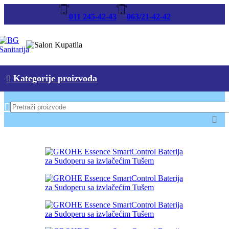
-10%
011 245-42-43
063/21-42-42
Kategorije proizvoda