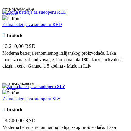
SKU:
2b2f969af6c6
Uporedi
Quick view
Zidna baterija za sudoperu RED
Dodaj u omiljene
In stock
13.210,00
RSD
Moderna baterija renomiranog italijanskog proizvođača. Laka
montaža na zid i održavanje. Pomična lula 180'. Izuzetan kvalitet,
dizajn i cena. Garancija 5 godina - Made in Italy
SKU:
85bc4bd86f28
Uporedi
Quick view
Zidna baterija za sudoperu SLY
Dodaj u omiljene
In stock
14.300,00
RSD
Moderna baterija renomiranog italijanskog proizvođača. Laka