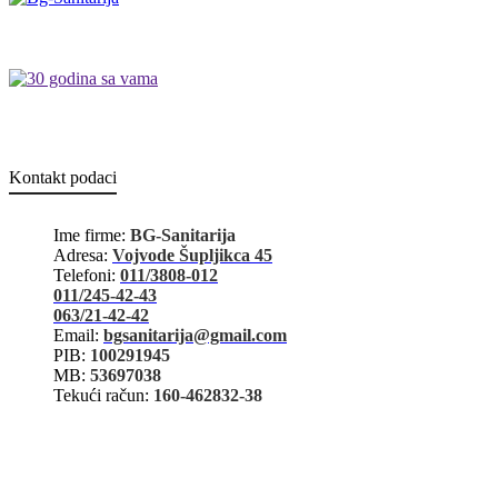
Kontakt podaci
Ime firme:
BG-Sanitarija
Adresa:
Vojvode Šupljikca 45
Telefoni:
011/3808-012
011/245-42-43
063/21-42-42
Email:
bgsanitarija@gmail.com
PIB:
100291945
MB:
53697038
Tekući račun:
160-462832-38