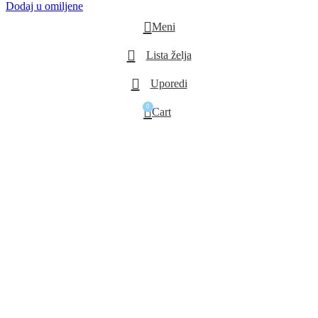
63.150,00 RSD.
Dodaj u omiljene
Meni
Lista želja
Uporedi
0
Cart