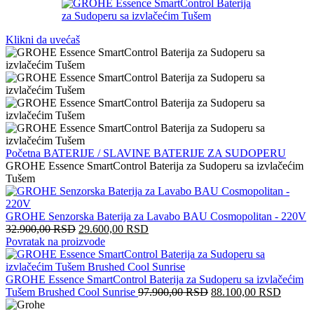
Klikni da uvećaš
Početna
BATERIJE / SLAVINE
BATERIJE ZA SUDOPERU
GROHE Essence SmartControl Baterija za Sudoperu sa izvlačećim
Tušem
GROHE Senzorska Baterija za Lavabo BAU Cosmopolitan - 220V
Originalna
Trenutna
32.900,00
RSD
29.600,00
RSD
cena
cena
Povratak na proizvode
je
je:
bila:
29.600,00 RSD.
32.900,00 RSD.
GROHE Essence SmartControl Baterija za Sudoperu sa izvlačećim
Originalna
Trenut
Tušem Brushed Cool Sunrise
97.900,00
RSD
88.100,00
RSD
cena
cena