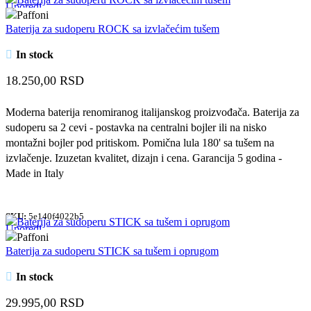
Uporedi
Quick view
Baterija za sudoperu ROCK sa izvlačećim tušem
Dodaj u omiljene
In stock
18.250,00
RSD
Moderna baterija renomiranog italijanskog proizvođača. Baterija za
sudoperu sa 2 cevi - postavka na centralni bojler ili na nisko
montažni bojler pod pritiskom. Pomična lula 180' sa tušem na
izvlačenje. Izuzetan kvalitet, dizajn i cena. Garancija 5 godina -
Made in Italy
SKU:
5e140f4022b5
Uporedi
Quick view
Baterija za sudoperu STICK sa tušem i oprugom
Dodaj u omiljene
In stock
29.995,00
RSD