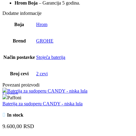
Hrom Boja
– Garancija 5 godina.
Dodatne informacije
Boja
Hrom
Brend
GROHE
Način postavke
Stojeća baterija
Broj cevi
2 cevi
Povezani proizvodi
Uporedi
Quick view
Baterija za sudoperu CANDY - niska lula
Dodaj u omiljene
In stock
9.600,00
RSD