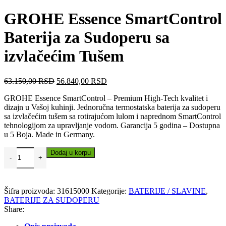
je
je:
bila:
88.100
GROHE Essence SmartControl
97.900,00 RSD.
Baterija za Sudoperu sa
izvlačećim Tušem
Originalna
Trenutna
63.150,00
RSD
56.840,00
RSD
cena
cena
GROHE Essence SmartControl – Premium High-Tech kvalitet i
je
je:
dizajn u Vašoj kuhinji. Jednoručna termostatska baterija za sudoperu
bila:
56.840,00 RSD.
sa izvlačećim tušem sa rotirajućom lulom i naprednom SmartControl
63.150,00 RSD.
tehnologijom za upravljanje vodom. Garancija 5 godina – Dostupna
u 5 Boja. Made in Germany.
Dodaj u korpu
Uporedi
Dodaj u omiljene
Šifra proizvoda:
31615000
Kategorije:
BATERIJE / SLAVINE
,
BATERIJE ZA SUDOPERU
Share: