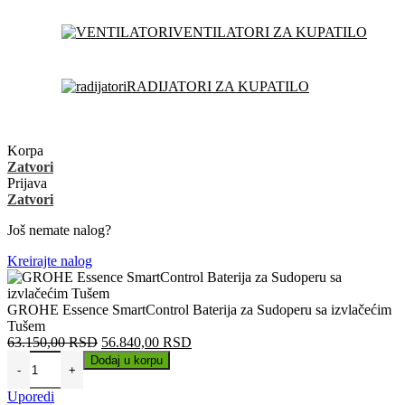
VENTILATORI ZA KUPATILO
RADIJATORI ZA KUPATILO
Korpa
Zatvori
Prijava
Zatvori
Još nemate nalog?
Kreirajte nalog
GROHE Essence SmartControl Baterija za Sudoperu sa izvlačećim
Tušem
Originalna
Trenutna
63.150,00
RSD
56.840,00
RSD
cena
cena
Dodaj u korpu
je
je:
bila:
56.840,00 RSD.
Uporedi