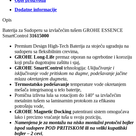
Opis proizvoda
Dodatne informacije
Opis
Baterija za Sudoperu sa izvlačećim tušem GROHE ESSENCE
SmartControl
31615000
Premium Design High-Tech Baterija za stojeću ugradnju na
sudoperu sa fleksibilnim crevima,
GROHE Long-Life
premaz otporan na ogrebotine i koroziju
koji pruža dugotrajnu zaštitu i sjaj,
GROHE SmartControl
tehnologija:
Uključivanje i
isključivanje vode pritiskom na dugme, podešavanje jačine
mlaza okretanjem dugmeta
,
Termostatsko podešavanje
temperature vode okretanjem
mešača integrisanog u telo baterije,
Pomična izlivna lula sa rotacijom do 140° sa izvlačećim
metalnim tušem sa laminarnim protokom za efikasnu
potrošnju vode,
GROHE Magnetic Docking
patentirani sistem omogućava
lako i precizno vraćanje tuša u svoju poziciju,
Namenjena je za montažu na nisko montažni protočni bojler
ispod sudopere POD PRITISKOM ili na veliki kupatilski
bojler – 2 cevi
,