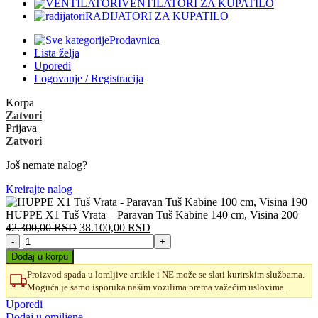
VENTILATORI ZA KUPATILO
RADIJATORI ZA KUPATILO
Prodavnica
Lista želja
Uporedi
Logovanje / Registracija
Korpa
Zatvori
Prijava
Zatvori
Još nemate nalog?
Kreirajte nalog
HUPPE X1 Tuš Vrata – Paravan Tuš Kabine 140 cm, Visina 200
Originalna
Trenutna
42.300,00
RSD
38.100,00
RSD
HUPPE
cena
cena
X1
je
je:
Dodaj u korpu
Tuš
bila:
38.100,00 RSD.
Proizvod spada u lomljive artikle i NE može se slati kurirskim službama.
Vrata
42.300,00 RSD.
Moguća je samo isporuka našim vozilima prema važećim uslovima.
–
Paravan
Uporedi
Tuš
Dodaj u omiljene