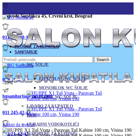
Vojvode Šupljikca 45, Crveni krst, Beograd
011/380-80-12
PLOČICE ZA KUPATILO
SANITARIJE
011/245-42-43
Search
WC ŠOLJE
KONZOLNE WC ŠOLJE
063/21-42-42
-10%
MONOBLOK WC ŠOLJE
bgsanitarija@gmail.com
PODNE WC ŠOLJE
LAVABO ZA KUPATILO
011 245-42-43
BIDE
Klikni da uvećaš
UGRADNI VODOKOTLIĆI
063/21-42-42
SUDOPERE ZA KUHINJU