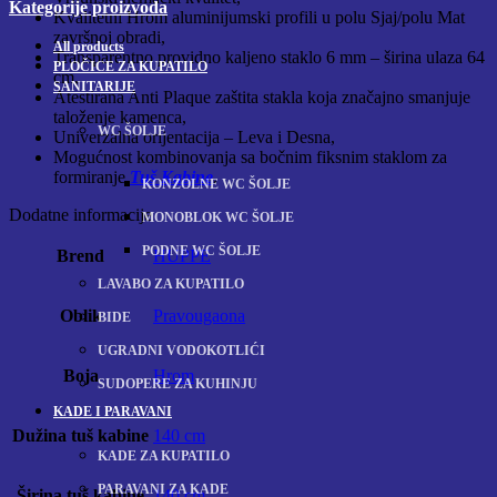
Kategorije proizvoda
Kvalitetni Hrom aluminijumski profili u polu Sjaj/polu Mat
završnoj obradi,
All
products
Transparentno providno kaljeno staklo 6 mm – širina ulaza 64
PLOČICE ZA KUPATILO
cm,
SANITARIJE
Atestirana Anti Plaque zaštita stakla koja značajno smanjuje
taloženje kamenca,
WC ŠOLJE
Univerzalna orijentacija – Leva i Desna,
Mogućnost kombinovanja sa bočnim fiksnim staklom za
formiranje
Tuš Kabine
.
KONZOLNE WC ŠOLJE
Dodatne informacije
MONOBLOK WC ŠOLJE
PODNE WC ŠOLJE
Brend
HUPPE
LAVABO ZA KUPATILO
Oblik
Pravougaona
BIDE
UGRADNI VODOKOTLIĆI
Boja
Hrom
SUDOPERE ZA KUHINJU
KADE I PARAVANI
Dužina tuš kabine
140 cm
KADE ZA KUPATILO
PARAVANI ZA KADE
Širina tuš kabine
140 cm