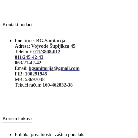
Kontakt podaci
Ime firme:
BG-Sanitarija
Adresa:
Vojvode Šupljikca 45
Telefoni:
011/3808-012
011/245-42-43
063/21-42-42
Email:
bgsanitarija@gmail.com
PIB:
100291945
MB:
53697038
Tekući račun:
160-462832-38
Korisni linkovi
Politika privatnosti i zaštita podataka