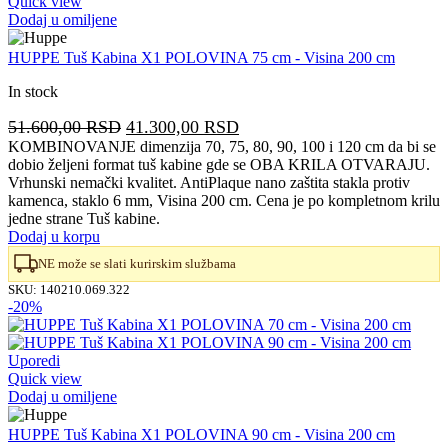
Quick view
Dodaj u omiljene
HUPPE Tuš Kabina X1 POLOVINA 75 cm - Visina 200 cm
In stock
Originalna
Trenutna
51.600,00
RSD
41.300,00
RSD
cena
cena
KOMBINOVANJE dimenzija 70, 75, 80, 90, 100 i 120 cm da bi se
dobio željeni format tuš kabine gde se OBA KRILA OTVARAJU.
je
je:
Vrhunski nemački kvalitet. AntiPlaque nano zaštita stakla protiv
bila:
41.300,00 RSD.
kamenca, staklo 6 mm, Visina 200 cm. Cena je po kompletnom krilu
51.600,00 RSD.
jedne strane Tuš kabine.
Dodaj u korpu
NE može se slati kurirskim službama
SKU:
140210.069.322
-20%
Uporedi
Quick view
Dodaj u omiljene
HUPPE Tuš Kabina X1 POLOVINA 90 cm - Visina 200 cm