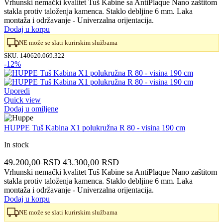
cena
cena
Vrhunski nemački kvalitet Tuš Kabine sa AntiPlaque Nano zaštitom
stakla protiv taloženja kamenca. Staklo debljine 6 mm. Laka
je
je:
montaža i održavanje - Univerzalna orijentacija.
bila:
58.570,00 RSD.
Dodaj u korpu
66.550,00 RSD.
NE može se slati kurirskim službama
SKU:
140620.069.322
-12%
Uporedi
Quick view
Dodaj u omiljene
HUPPE Tuš Kabina X1 polukružna R 80 - visina 190 cm
In stock
Originalna
Trenutna
49.200,00
RSD
43.300,00
RSD
cena
cena
Vrhunski nemački kvalitet Tuš Kabine sa AntiPlaque Nano zaštitom
stakla protiv taloženja kamenca. Staklo debljine 6 mm. Laka
je
je:
montaža i održavanje - Univerzalna orijentacija.
bila:
43.300,00 RSD.
Dodaj u korpu
49.200,00 RSD.
NE može se slati kurirskim službama