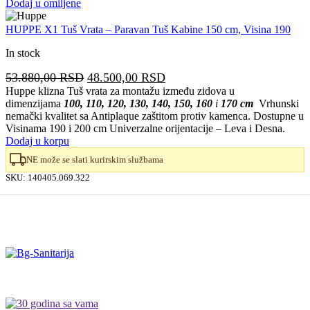
Dodaj u omiljene
HUPPE X1 Tuš Vrata – Paravan Tuš Kabine 150 cm, Visina 190
In stock
Originalna
Trenutna
53.880,00
RSD
48.500,00
RSD
cena
cena
Huppe klizna Tuš vrata za montažu između zidova u
dimenzijama
100, 110, 120, 130, 140, 150, 160
i
170 cm
Vrhunski
je
je:
nemački kvalitet sa Antiplaque zaštitom protiv kamenca. Dostupne u
bila:
48.500,00 RSD.
Visinama 190 i 200 cm Univerzalne orijentacije – Leva i Desna.
53.880,00 RSD.
Dodaj u korpu
NE može se slati kurirskim službama
SKU:
140405.069.322