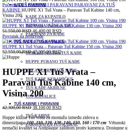
Početna
TUŠ KABINE I PARAVANI
PARAVANI ZA TUŠ
KADE I PARAVANI
KABINE
HUPPE X1 Tuš Vrata – Paravan Tuš Kabine 140 cm,
Visina 200
KADE ZA KUPATILO
HIDROMASAŽNE KADE
HUPPE X1 Tuš Vrata – Paravan Tuš Kabine 130 cm, Visina 200
Originalna
Trenutna
51.550,00
RSD
46.400,00
RSD
PARAVANI ZA KADE
cena
cena
Povratak na proizvode
je
je:
TUŠ KADE I TUŠ KANALICE
bila:
46.400,00 RSD.
HUPPE X1 Tuš Vrata – Paravan Tuš Kabine 150 cm, Visina 200
51.550,00 RSD.
Originalna
Trenutna
52.550,00
RSD
47.300,00
RSD
GEBERIT SESTRA TUŠ KADE
cena
cena
HUPPE PURANO TUŠ KADE
je
je:
bila:
47.300,00 RSD.
HUPPE X1 Tuš Vrata –
ROCA TERRAN TUŠ KADE
52.550,00 RSD.
TUŠ KADE KERAMIČKE
Paravan Tuš Kabine 140 cm,
TUŠ KADE AKRILNE
Visina 200
TUŠ KANALICE
TUŠ KABINE I PARAVANI
Originalna
Trenutna
42.300,00
RSD
38.100,00
RSD
cena
cena
TUŠ KABINE
Huppe klizna Tuš vrata za montažu između zidova u
je
je:
dimenzijama
100, 110, 120, 130, 140, 150, 160
i
170 cm
Vrhunski
bila:
38.100,00 RSD.
PARAVANI ZA TUŠ KABINE
nemački kvalitet sa Antiplaque zaštitom protiv kamenca. Dostupne u
42.300,00 RSD.