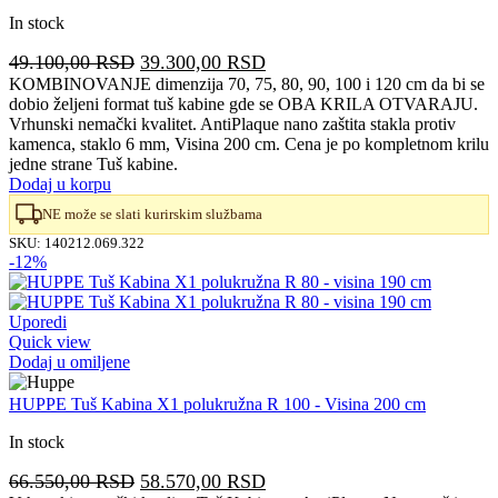
In stock
Originalna
Trenutna
49.100,00
RSD
39.300,00
RSD
cena
cena
KOMBINOVANJE dimenzija 70, 75, 80, 90, 100 i 120 cm da bi se
dobio željeni format tuš kabine gde se OBA KRILA OTVARAJU.
je
je:
Vrhunski nemački kvalitet. AntiPlaque nano zaštita stakla protiv
bila:
39.300,00 RSD.
kamenca, staklo 6 mm, Visina 200 cm. Cena je po kompletnom krilu
49.100,00 RSD.
jedne strane Tuš kabine.
Dodaj u korpu
NE može se slati kurirskim službama
SKU:
140212.069.322
-12%
Uporedi
Quick view
Dodaj u omiljene
HUPPE Tuš Kabina X1 polukružna R 100 - Visina 200 cm
In stock
Originalna
Trenutna
66.550,00
RSD
58.570,00
RSD