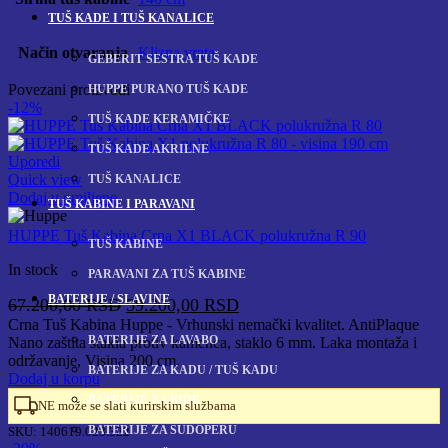
TUŠ KADE I TUŠ KANALICE
Način otvaranja
Klizna vrata
GEBERIT SESTRA TUŠ KADE
Povezani proizvodi
HUPPE PURANO TUŠ KADE
-12%
TUŠ KADE KERAMIČKE
TUŠ KADE AKRILNE
Uporedi
Quick view
TUŠ KANALICE
Dodaj u omiljene
TUŠ KABINE I PARAVANI
HUPPE Tuš Kabina Crna X1 BLACK polukružna R 90
TUŠ KABINE
In stock
PARAVANI ZA TUŠ KABINE
BATERIJE / SLAVINE
Originalna
Trenutna
67.200,00
RSD
59.200,00
RSD
cena
cena
Crna Tuš Kabina Huppe - Vrhunski nemački kvalitet. AntiPlaque
BATERIJE ZA LAVABO
Nano zaštita stakla protiv kamenca, staklo 6 mm. Laka montaža i
je
je:
održavanje, Visina 200 cm.
bila:
59.200,00 RSD.
BATERIJE ZA KADU / TUŠ KADU
Dodaj u korpu
67.200,00 RSD.
BATERIJE ZA BIDE
NE može se slati kurirskim službama
BATERIJE ZA SUDOPERU
SKU:
140619.023.322