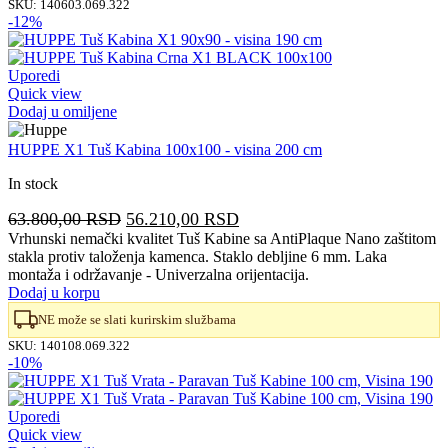
SKU:
140603.069.322
-12%
Uporedi
Quick view
Dodaj u omiljene
HUPPE X1 Tuš Kabina 100x100 - visina 200 cm
In stock
Originalna
Trenutna
63.800,00
RSD
56.210,00
RSD
cena
cena
Vrhunski nemački kvalitet Tuš Kabine sa AntiPlaque Nano zaštitom
stakla protiv taloženja kamenca. Staklo debljine 6 mm. Laka
je
je:
montaža i održavanje - Univerzalna orijentacija.
bila:
56.210,00 RSD.
Dodaj u korpu
63.800,00 RSD.
NE može se slati kurirskim službama
SKU:
140108.069.322
-10%
Uporedi
Quick view