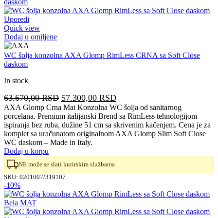
Uporedi
Quick view
Dodaj u omiljene
WC šolja konzolna AXA Glomp RimLess CRNA sa Soft Close
daskom
In stock
Originalna
Trenutna
63.670,00
RSD
57.300,00
RSD
cena
cena
AXA Glomp Crna Mat Konzolna WC šolja od sanitarnog
porcelana. Premium italijanski Brend sa RimLess tehnologijom
je
je:
ispiranja bez ruba, dužine 51 cm sa skrivenim kačenjem. Cena je za
bila:
57.300,00 RSD.
komplet sa uračunatom originalnom AXA Glomp Slim Soft Close
63.670,00 RSD.
WC daskom – Made in Italy.
Dodaj u korpu
NE može se slati kurirskim službama
SKU:
0201007/319107
-10%