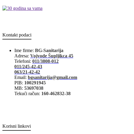
Kontakt podaci
Ime firme:
BG-Sanitarija
Adresa:
Vojvode Šupljikca 45
Telefoni:
011/3808-012
011/245-42-43
063/21-42-42
Email:
bgsanitarija@gmail.com
PIB:
100291945
MB:
53697038
Tekući račun:
160-462832-38
Korisni linkovi