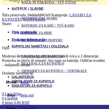
Moguća je samo isporuka našim vozilima prema važećim uslovima.
Aqua
WALK IN PARAVANI – TUŠ STENE
50x38
Uporedi
BATERIJE / SLAVINE
količina
Dodaj u omiljene
Šifra proizvoda:
94ddadd863e9
Kategorije:
LAVABO ZA
BATERIJE ZA LAVABO
KUPATILO
,
SANITARIJE
Share:
BATERIJE ZA KADU / TUŠ KADU
Opis proizvoda
BATERIJE ZA BIDE
Dodatne informacije
BATERIJE ZA SUDOPERU
KUPATILSKI NAMEŠTAJ I OGLEDALA
Opis
Moderan četvrtasti nadgradni lavabo tankih ivica u 2 dimenzije.
LAVABO SA ORMARIĆEM
Postavka na ploču ili ormarić, bez rupe za bateriju. Odličan kvalitet
OGLEDALA ZA KUPATILO
– italijanski dizajn.
ORMARIĆI ZA KUPATILO – VERTIKALE
Dodatne informacije
GALANTERIJA
VENTILATORI ZA KUPATILO
Brend
Isvea
RADIJATORI ZA KUPATILO
0
Lista želja
Boja
Bela sjaj
0
Uporedi
0
items
0,00
RSD
Vrsta
Nadgradni