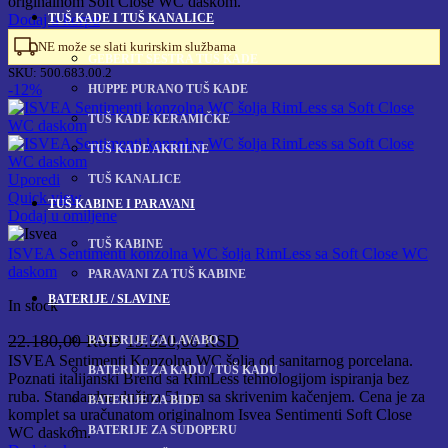
originalnom Soft Close WC daskom.
TUŠ KADE I TUŠ KANALICE
Dodaj u korpu
NE može se slati kurirskim službama
GEBERIT SESTRA TUŠ KADE
SKU:
500.683.00.2
-12%
HUPPE PURANO TUŠ KADE
TUŠ KADE KERAMIČKE
TUŠ KADE AKRILNE
Uporedi
TUŠ KANALICE
Quick view
TUŠ KABINE I PARAVANI
Dodaj u omiljene
TUŠ KABINE
ISVEA Sentimenti konzolna WC šolja RimLess sa Soft Close WC
daskom
PARAVANI ZA TUŠ KABINE
BATERIJE / SLAVINE
In stock
Originalna
Trenutna
22.180,00
RSD
19.520,00
RSD
BATERIJE ZA LAVABO
cena
cena
ISVEA Sentimenti Konzolna WC šolja od sanitarnog porcelana.
BATERIJE ZA KADU / TUŠ KADU
Poznati italijanski Brend sa RimLess tehnologijom ispiranja bez
je
je:
ruba. Standardna dužina 51 cm sa skrivenim kačenjem. Cena je za
BATERIJE ZA BIDE
bila:
19.520,00 RSD.
komplet sa uračunatom originalnom Isvea Sentimenti Soft Close
22.180,00 RSD.
BATERIJE ZA SUDOPERU
WC daskom.