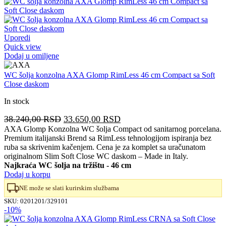
Uporedi
Quick view
Dodaj u omiljene
WC šolja konzolna AXA Glomp RimLess 46 cm Compact sa Soft
Close daskom
In stock
Originalna
Trenutna
38.240,00
RSD
33.650,00
RSD
cena
cena
AXA Glomp Konzolna WC šolja Compact od sanitarnog porcelana.
Premium italijanski Brend sa RimLess tehnologijom ispiranja bez
je
je:
ruba sa skrivenim kačenjem. Cena je za komplet sa uračunatom
bila:
33.650,00 RSD.
originalnom Slim Soft Close WC daskom – Made in Italy.
38.240,00 RSD.
Najkraća WC šolja na tržištu - 46 cm
Dodaj u korpu
NE može se slati kurirskim službama
SKU:
0201201/329101
-10%