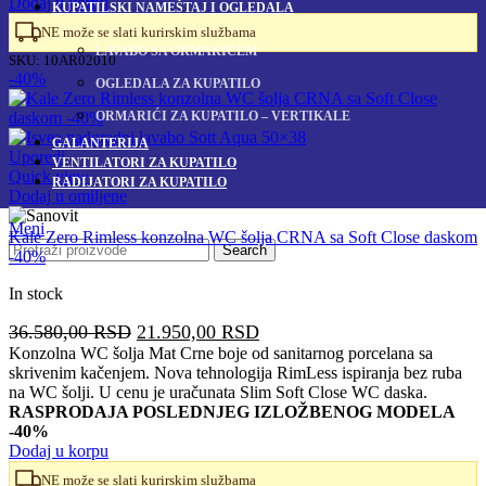
Dodaj u korpu
KUPATILSKI NAMEŠTAJ I OGLEDALA
NE može se slati kurirskim službama
LAVABO SA ORMARIĆEM
SKU:
10AR02010
-40%
OGLEDALA ZA KUPATILO
ORMARIĆI ZA KUPATILO – VERTIKALE
GALANTERIJA
Uporedi
VENTILATORI ZA KUPATILO
Quick view
RADIJATORI ZA KUPATILO
Dodaj u omiljene
Meni
Kale Zero Rimless konzolna WC šolja CRNA sa Soft Close daskom
Search
-40%
In stock
Originalna
Trenutna
36.580,00
RSD
21.950,00
RSD
cena
cena
Konzolna WC šolja Mat Crne boje od sanitarnog porcelana sa
skrivenim kačenjem. Nova tehnologija RimLess ispiranja bez ruba
je
je:
na WC šolji. U cenu je uračunata Slim Soft Close WC daska.
bila:
21.950,00 RSD.
RASPRODAJA POSLEDNJEG IZLOŽBENOG MODELA
36.580,00 RSD.
-40%
Dodaj u korpu
NE može se slati kurirskim službama