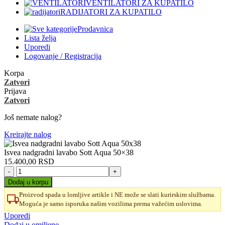
VENTILATORI ZA KUPATILO
RADIJATORI ZA KUPATILO
Prodavnica
Lista želja
Uporedi
Logovanje / Registracija
Korpa
Zatvori
Prijava
Zatvori
Još nemate nalog?
Kreirajte nalog
Isvea nadgradni lavabo Sott Aqua 50×38
15.400,00
RSD
Isvea
nadgradni
Dodaj u korpu
lavabo
Proizvod spada u lomljive artikle i NE može se slati kurirskim službama.
Sott
Moguća je samo isporuka našim vozilima prema važećim uslovima.
Aqua
50x38
Uporedi
količina
Dodaj u omiljene