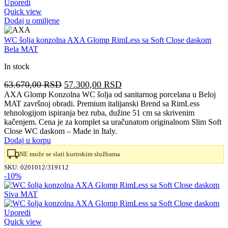
Uporedi
Quick view
Dodaj u omiljene
WC šolja konzolna AXA Glomp RimLess sa Soft Close daskom
Bela MAT
In stock
Originalna
Trenutna
63.670,00
RSD
57.300,00
RSD
cena
cena
AXA Glomp Konzolna WC šolja od sanitarnog porcelana u Beloj
MAT završnoj obradi. Premium italijanski Brend sa RimLess
je
je:
tehnologijom ispiranja bez ruba, dužine 51 cm sa skrivenim
bila:
57.300,00 RSD.
kačenjem. Cena je za komplet sa uračunatom originalnom Slim Soft
63.670,00 RSD.
Close WC daskom – Made in Italy.
Dodaj u korpu
NE može se slati kurirskim službama
SKU:
0201012/319112
-10%
Uporedi
Quick view