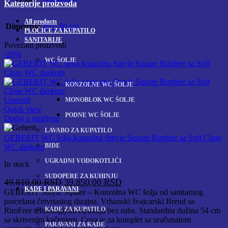
Kategorije proizvoda
All
products
Dimenzija
45 – 60 cm
PLOČICE ZA KUPATILO
SANITARIJE
Povezani proizvodi
-20%
WC ŠOLJE
KONZOLNE WC ŠOLJE
Uporedi
MONOBLOK WC ŠOLJE
Quick view
PODNE WC ŠOLJE
Dodaj u omiljene
LAVABO ZA KUPATILO
GEBERIT WC šolja konzolna Smyle Square Rimfree sa Soft Close
BIDE
WC daskom
UGRADNI VODOKOTLIĆI
In stock
SUDOPERE ZA KUHINJU
Originalna
Trenutna
49.810,00
RSD
39.850,00
RSD
KADE I PARAVANI
cena
cena
GEBERIT Smyle Square – Konzolna WC šolja od sanitarnog
porcelana četvrtastog dizajna. Vrhunski švajcarski Brend sa
je
je:
KADE ZA KUPATILO
RimFree tehnologijom ispiranja bez ruba. Standardna dužina 54 cm
bila:
39.850,00 RSD.
sa skrivenim kačenjem. Cena je za komplet sa uračunatom
49.810,00 RSD.
PARAVANI ZA KADE