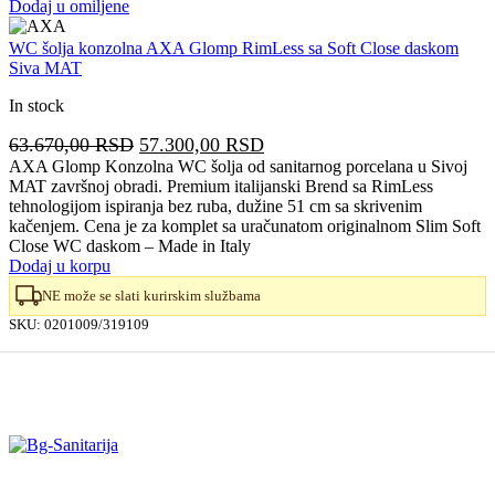
Dodaj u omiljene
WC šolja konzolna AXA Glomp RimLess sa Soft Close daskom
Siva MAT
In stock
Originalna
Trenutna
63.670,00
RSD
57.300,00
RSD
cena
cena
AXA Glomp Konzolna WC šolja od sanitarnog porcelana u Sivoj
MAT završnoj obradi. Premium italijanski Brend sa RimLess
je
je:
tehnologijom ispiranja bez ruba, dužine 51 cm sa skrivenim
bila:
57.300,00 RSD.
kačenjem. Cena je za komplet sa uračunatom originalnom Slim Soft
63.670,00 RSD.
Close WC daskom – Made in Italy
Dodaj u korpu
NE može se slati kurirskim službama
SKU:
0201009/319109