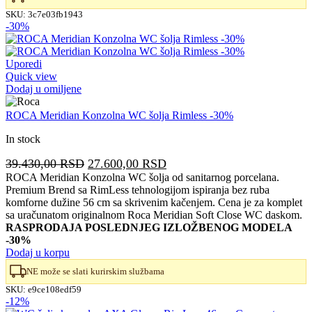
SKU:
3c7e03fb1943
-30%
Uporedi
Quick view
Dodaj u omiljene
ROCA Meridian Konzolna WC šolja Rimless -30%
In stock
Originalna
Trenutna
39.430,00
RSD
27.600,00
RSD
cena
cena
ROCA Meridian Konzolna WC šolja od sanitarnog porcelana.
Premium Brend sa RimLess tehnologijom ispiranja bez ruba
je
je:
komforne dužine 56 cm sa skrivenim kačenjem. Cena je za komplet
bila:
27.600,00 RSD.
sa uračunatom originalnom Roca Meridian Soft Close WC daskom.
39.430,00 RSD.
RASPRODAJA POSLEDNJEG IZLOŽBENOG MODELA
-30%
Dodaj u korpu
NE može se slati kurirskim službama
SKU:
e9ce108edf59
-12%