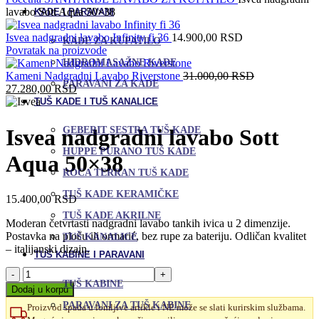
lavabo Sott Aqua 50×38
KADE I PARAVANI
Isvea nadgradni lavabo Infinity fi 36
14.900,00
RSD
KADE ZA KUPATILO
Povratak na proizvode
HIDROMASAŽNE KADE
Originalna
Kameni Nadgradni Lavabo Riverstone
31.000,00
RSD
PARAVANI ZA KADE
Trenutna
cena
27.280,00
RSD
cena
je
TUŠ KADE I TUŠ KANALICE
je:
bila:
27.280,00 RSD.
31.000,00 RS
GEBERIT SESTRA TUŠ KADE
Isvea nadgradni lavabo Sott
HUPPE PURANO TUŠ KADE
Aqua 50×38
ROCA TERRAN TUŠ KADE
TUŠ KADE KERAMIČKE
15.400,00
RSD
TUŠ KADE AKRILNE
Moderan četvrtasti nadgradni lavabo tankih ivica u 2 dimenzije.
Postavka na ploču ili ormarić, bez rupe za bateriju. Odličan kvalitet
TUŠ KANALICE
– italijanski dizajn.
TUŠ KABINE I PARAVANI
Isvea
TUŠ KABINE
nadgradni
Dodaj u korpu
lavabo
PARAVANI ZA TUŠ KABINE
Proizvod spada u lomljive artikle i NE može se slati kurirskim službama.
Sott