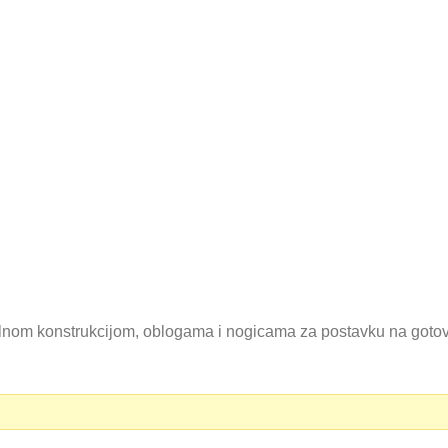
lnom konstrukcijom, oblogama i nogicama za postavku na goto
0 RSD.