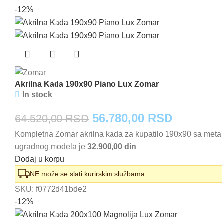
46.410,00 RSD.
-12%
Akrilna Kada 190x90 Piano Lux Zomar
In stock
Originalna
Trenutna
56.780,00
RSD
64.520,00
RSD
Kompletna Zomar akrilna kada za kupatilo 190x90 sa meta
cena
cena
ugradnog modela je
32.900,00 din
je
je:
Dodaj u korpu
bila:
56.780,0
NE može se slati kurirskim službama
SKU:
f0772d41bde2
64.520,00 RSD.
-12%