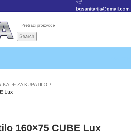
bgsanitarija@gmail.com
Search
0,00
RSD
KADE ZA KUPATILO
BE Lux
tilo 160×75 CUBE Lux