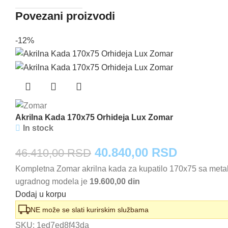
Povezani proizvodi
-12%
Akrilna Kada 170x75 Orhideja Lux Zomar
In stock
Originalna
Trenutna
40.840,00
RSD
46.410,00
RSD
Kompletna Zomar akrilna kada za kupatilo 170x75 sa meta
cena
cena
ugradnog modela je
19.600,00 din
je
je:
Dodaj u korpu
bila:
40.840,0
NE može se slati kurirskim službama
SKU:
1ed7ed8f43da