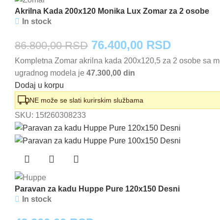
Akrilna Kada 200x120 Monika Lux Zomar za 2 osobe
In stock
Originalna
Trenutna
76.400,00
RSD
86.800,00
RSD
Kompletna Zomar akrilna kada 200x120,5 za 2 osobe sa me
cena
cena
ugradnog modela je
47.300,00 din
je
je:
Dodaj u korpu
bila:
76.400,0
NE može se slati kurirskim službama
SKU:
15f260308233
86.800,00 RSD.
Paravan za kadu Huppe Pure 120x150 Desni
In stock