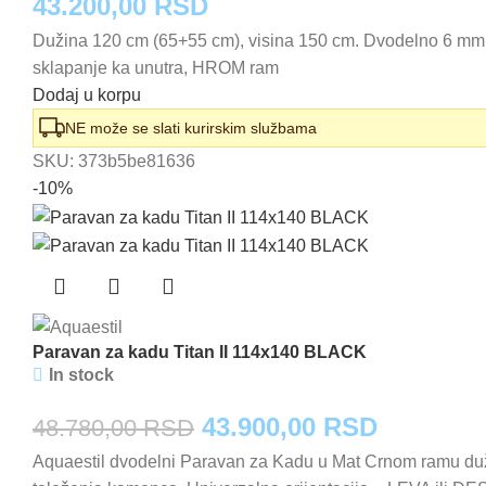
43.200,00
RSD
Dužina 120 cm (65+55 cm), visina 150 cm. Dvodelno 6 mm k
sklapanje ka unutra, HROM ram
Dodaj u korpu
NE može se slati kurirskim službama
SKU:
373b5be81636
-10%
Paravan za kadu Titan II 114x140 BLACK
In stock
Originalna
Trenutna
43.900,00
RSD
48.780,00
RSD
Aquaestil dvodelni Paravan za Kadu u Mat Crnom ramu duži
cena
cena