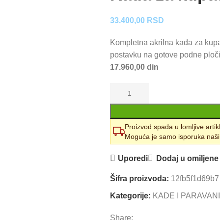
33.400,00
RSD
Kompletna akrilna kada za kup
postavku na gotove podne ploč
17.960,00 din
Proizvod spada u lomljive artik
Moguća je samo isporuka naši
Uporedi
Dodaj u omiljene
Šifra proizvoda:
12fb5f1d69b7
Kategorije:
KADE I PARAVANI
Share: