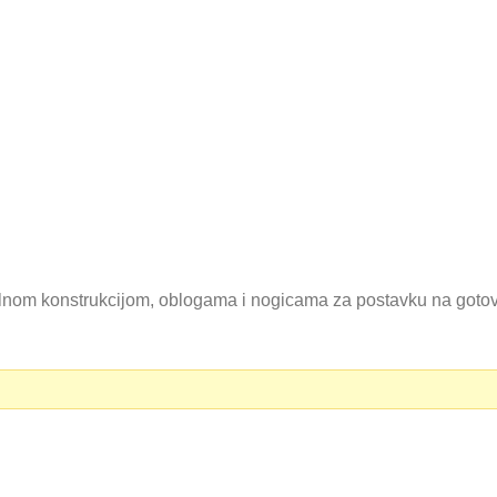
lnom konstrukcijom, oblogama i nogicama za postavku na goto
0 RSD.