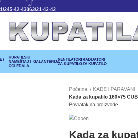
1/245-42-43
063/21-42-42
KUPATILSKI
 /
VENTILATORI
RADIJATORI
NAMEŠTAJ I
GALANTERIJA
ZA KUPATILO
ZA KUPATILO
OGLEDALA
Početna
KADE I PARAVANI
Kada za kupatilo 160×75 CU
Povratak na proizvode
Kada za kupa