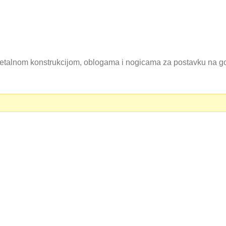
talnom konstrukcijom, oblogama i nogicama za postavku na go
0 RSD.