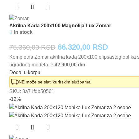
Akrilna Kada 200x100 Magnolija Lux Zomar
In stock
Originalna
Trenutna
66.320,00
RSD
75.360,00
RSD
Kompletna Zomar akrilna kada 200x100 elipsastog oblika 
cena
cena
ugradnog modela je
42.900,00 din
je
je:
Dodaj u korpu
bila:
66.320,0
NE može se slati kurirskim službama
SKU:
8a71fdb50561
75.360,00 RSD.
-12%