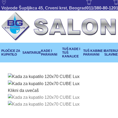
Vojvode Šupljikca 45, Crveni krst, Beograd
011/380-80-12
01
TUŠ KADE I
PLOČICE ZA
KADE I
TUŠ KABINE I
BATERIJE
SANITARIJE
TUŠ
KUPATILO
PARAVANI
PARAVANI
SLAVINE
KANALICE
Klikni da uvećaš