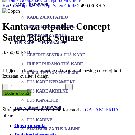
KADE I PARAVANI
Kanta za otpatke Concept Saten Circle
2.490,00
RSD
KADE ZA KUPATILO
Kanta za otpatke Concept
HIDROMASAŽNE KADE
Saten Black Square
PARAVANI ZA KADE
TUŠ KADE I TUŠ KANALICE
3.750,00
RSD
GEBERIT SESTRA TUŠ KADE
HUPPE PURANO TUŠ KADE
Higijenska kanta za otpatke u kupatilu od mesinga u crnoj boji.
ROCA TERRAN TUŠ KADE
Izuzetan kvalitet i dizajn
TUŠ KADE KERAMIČKE
Kanta
za
TUŠ KADE AKRILNE
Dodaj u korpu
otpatke
Uporedi
TUŠ KANALICE
Concept
Dodaj u omiljene
Saten
TUŠ KABINE I PARAVANI
Šifra proizvoda:
05c8c26bf990
Kategorija:
GALANTERIJA
Black
Share:
Square
TUŠ KABINE
količina
Opis proizvoda
PARAVANI ZA TUŠ KABINE
Dodatne informacije