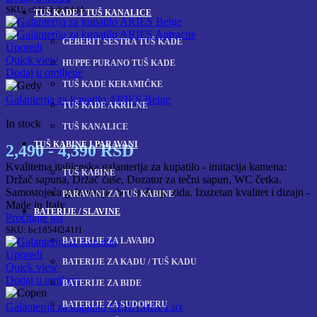
SKU:
c91bfbde04d4
TUŠ KADE I TUŠ KANALICE
GEBERIT SESTRA TUŠ KADE
Uporedi
Quick view
HUPPE PURANO TUŠ KADE
Dodaj u omiljene
TUŠ KADE KERAMIČKE
Galanterija za kupatilo ARIES Beige
TUŠ KADE AKRILNE
In stock
TUŠ KANALICE
TUŠ KABINE I PARAVANI
2,490 - 4,390 RSD
Kvalitetna italijanska galanterija za kupatilo - imitacija kamena:
TUŠ KABINE
Držač sapuna, Držač čaše, Dozator za tečni sapun, WC četka.
Samostojeća galanterija, bez bušenja zida. Izuzetan kvalitet i dizajn -
PARAVANI ZA TUŠ KABINE
Made in Italy
BATERIJE / SLAVINE
Pročitajte još
SKU:
bc1854f241f1
BATERIJE ZA LAVABO
Uporedi
BATERIJE ZA KADU / TUŠ KADU
Quick view
Dodaj u omiljene
BATERIJE ZA BIDE
BATERIJE ZA SUDOPERU
Galanterija za kupatilo CERAMIX Lux