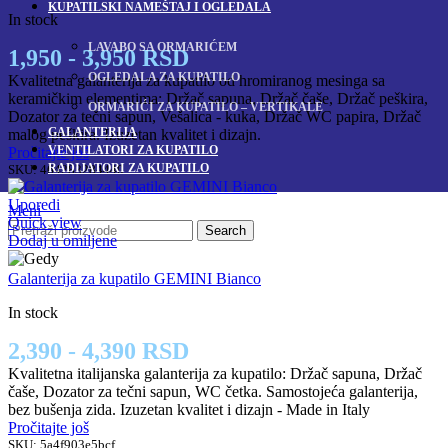
KUPATILSKI NAMEŠTAJ I OGLEDALA
In stock
LAVABO SA ORMARIĆEM
1,950 - 3,950 RSD
OGLEDALA ZA KUPATILO
Kvalitetna galanterija za kupatilo od hromiranog mesinga sa
keramičkim elementima: Držač sapuna, Držač čaše, Držač peškira,
ORMARIĆI ZA KUPATILO – VERTIKALE
Dozator za tečni sapun, Vešalica - kuka, Držač WC papira, Držač
GALANTERIJA
malog peškira. Izuzetan kvalitet i dizajn.
VENTILATORI ZA KUPATILO
Pročitajte još
RADIJATORI ZA KUPATILO
SKU:
464283284440
Uporedi
Meni
Quick view
Search
Dodaj u omiljene
Galanterija za kupatilo GEMINI Bianco
In stock
2,390 - 4,390 RSD
Kvalitetna italijanska galanterija za kupatilo: Držač sapuna, Držač
čaše, Dozator za tečni sapun, WC četka. Samostojeća galanterija,
bez bušenja zida. Izuzetan kvalitet i dizajn - Made in Italy
Pročitajte još
SKU:
5a4f903e5bcf