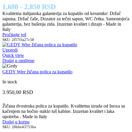
1,680 - 2,850 RSD
Kvalitetna italijanska galanterija za kupatilo od keramike: Držač
sapuna, Držač čaše, Dozator za tečni sapun, WC četka. Samostojeća
galanterija, bez bušenja zida. Izuzetan kvalitet i dizajn - Made in
Italy
Pročitajte još
SKU:
2f57f3a27c58
Uporedi
Quick view
Dodaj u omiljene
GEDY Wire žičana polica za kupatilo
In stock
3.950,00
RSD
Žičana dvostruka polica za kupatilo. Kvalitetna izrada od Inoxa sa
kačenjem na bočno staklo tuš kabine. Izuzetan kvalitet i laka
upotreba - Made in Italy
Dodaj u korpu
SKU:
28bbe43753ba