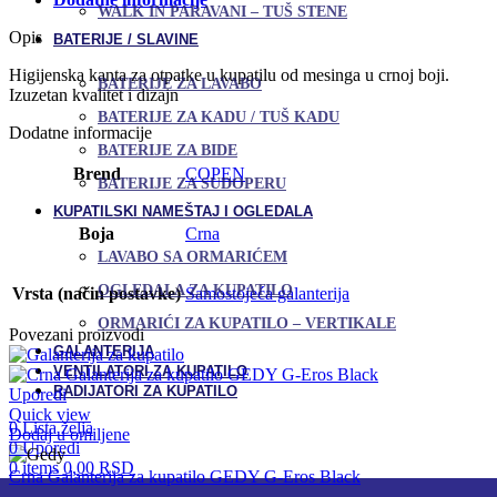
WALK IN PARAVANI – TUŠ STENE
Opis
BATERIJE / SLAVINE
Higijenska kanta za otpatke u kupatilu od mesinga u crnoj boji.
BATERIJE ZA LAVABO
Izuzetan kvalitet i dizajn
BATERIJE ZA KADU / TUŠ KADU
Dodatne informacije
BATERIJE ZA BIDE
Brend
COPEN
BATERIJE ZA SUDOPERU
KUPATILSKI NAMEŠTAJ I OGLEDALA
Boja
Crna
LAVABO SA ORMARIĆEM
OGLEDALA ZA KUPATILO
Vrsta (način postavke)
Samostojeća galanterija
ORMARIĆI ZA KUPATILO – VERTIKALE
Povezani proizvodi
GALANTERIJA
VENTILATORI ZA KUPATILO
RADIJATORI ZA KUPATILO
Uporedi
Quick view
0
Lista želja
Dodaj u omiljene
0
Uporedi
0
items
0,00
RSD
Crna Galanterija za kupatilo GEDY G-Eros Black