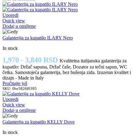
Uporedi
Quick view
Dodaj u omiljene
Galanterija za kupatilo ILARY Nero
In stock
1,970 - 3,840 RSD
Kvalitetna italijanska galanterija za
kupatilo: Držač sapuna, Držač čaše, Dozator za tečni sapun, WC
četka. Samostojeća galanterija, bez bušenja zida. Izuzetan kvalitet i
dizajn - Made in Italy
Pročitajte još
SKU:
0be5826f0395
Uporedi
Quick view
Dodaj u omiljene
Galanterija za kupatilo KELLY Dove
In stock