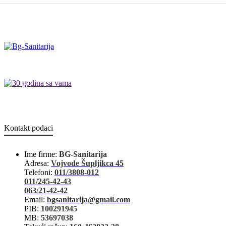
Kontakt podaci
Ime firme:
BG-Sanitarija
Adresa:
Vojvode Šupljikca 45
Telefoni:
011/3808-012
011/245-42-43
063/21-42-42
Email:
bgsanitarija@gmail.com
PIB:
100291945
MB:
53697038