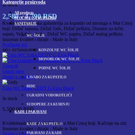
Kategorije proizvoda
In stock
All
products
2,580 - 4,790 RSD
PLOČICE ZA KUPATILO
Kvalitetna italijanska galanterija za kupatilo od mesinga u Mat Crnoj
SANITARIJE
boji: Držač sapuna, Držač čaše, Držač peškira, Dozator za tečni
sapun, Vešalica - kuka, Držač WC papira, Držač malog peškira.
WC ŠOLJE
Izuzetan kvalitet i dizajn - Made in Italy
Pročitajte još
SKU:
607bbb8c8862
KONZOLNE WC ŠOLJE
MONOBLOK WC ŠOLJE
Uporedi
PODNE WC ŠOLJE
Quick view
Dodaj u omiljene
LAVABO ZA KUPATILO
BIDE
Crna WC četka GEDY G-Eros Black
UGRADNI VODOKOTLIĆI
In stock
SUDOPERE ZA KUHINJU
5.500,00
RSD
KADE I PARAVANI
Kvalitetna italijanska WC četka u Mat Crnoj boji. Kačenje na zid.
KADE ZA KUPATILO
Izuzetan kvalitet i dizajn - Made in Italy
PARAVANI ZA KADE
Dodaj u korpu