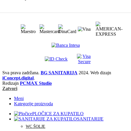
Sva prava zadržana.
BG SANITARIJA
2024. Web dizajn
iConcept.digital
.
Redizajn
PCMAX Studio
Zatvori
Meni
Kategorije proizvoda
PLOČICE ZA KUPATILO
SANITARIJE
WC ŠOLJE