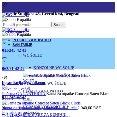
Vojvode Šupljikca 45, Crveni krst, Beograd
Search
011/380-80-12
PLOČICE ZA KUPATILO
SANITARIJE
011/245-42-43
WC ŠOLJE
KONZOLNE WC ŠOLJE
063/21-42-42
MONOBLOK WC ŠOLJE
bgsanitarija@gmail.com
PODNE WC ŠOLJE
Klikni da uvećaš
LAVABO ZA KUPATILO
Početna
GALANTERIJA
Kanta za otpatke Concept Saten Black
011 245-42-43
Square
BIDE
UGRADNI VODOKOTLIĆI
Kanta za otpatke Concept Saten Black Circle
2.940,00
RSD
Povratak na proizvode
063/21-42-42
SUDOPERE ZA KUHINJU