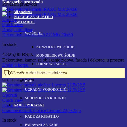
Kategorije proizvoda
Povezani proizvodi
All
products
PLOČICE ZA KUPATILO
Uporedi
SANITARIJE
Quick view
Dodaj u omiljene
WC ŠOLJE
Dekorativni kamen IRAZU Mix 20x60
In stock
KONZOLNE WC ŠOLJE
4.325,00
RSD
MONOBLOK WC ŠOLJE
Dekorativni kamen za oblaganje zidova, fasada i dekoraciju prostora
PODNE WC ŠOLJE
Dodaj u korpu
LAVABO ZA KUPATILO
NE može se slati kurirskim službama
SKU:
1f620e835d29
BIDE
UGRADNI VODOKOTLIĆI
Uporedi
SUDOPERE ZA KUHINJU
Quick view
Dodaj u omiljene
KADE I PARAVANI
Granitne mozaik pločice Livorno 22,5x22,5
KADE ZA KUPATILO
In stock
PARAVANI ZA KADE