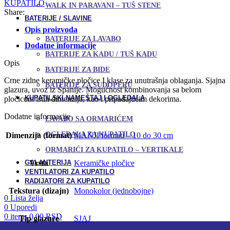
KUPATILO
WALK IN PARAVANI – TUŠ STENE
Share:
BATERIJE / SLAVINE
Opis proizvoda
BATERIJE ZA LAVABO
Dodatne informacije
BATERIJE ZA KADU / TUŠ KADU
Opis
BATERIJE ZA BIDE
Crne zidne keramičke pločice I klase za unutrašnja oblaganja. Sjajna
BATERIJE ZA SUDOPERU
glazura, uvoz iz Španije. Mogućnost kombinovanja sa belom
KUPATILSKI NAMEŠTAJ I OGLEDALA
pločicom istih dimenzija, kao i pripadajućim dekorima.
Dodatne informacije
LAVABO SA ORMARIĆEM
OGLEDALA ZA KUPATILO
Dimenzija (format)
MANJI formati – 10 do 30 cm
ORMARIĆI ZA KUPATILO – VERTIKALE
GALANTERIJA
Vrsta
Keramičke pločice
VENTILATORI ZA KUPATILO
RADIJATORI ZA KUPATILO
Tekstura (dizajn)
Monokolor (jednobojne)
0
Lista želja
0
Uporedi
0
items
0,00
RSD
Tip glazure
SJAJ