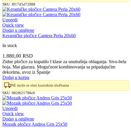
SKU:
f917d5d72988
Uporedi
Quick view
Dodaj u omiljene
Keramičke pločice Cantera Perla 20x60
In stock
1.880,00
RSD
Zidne pločice za kupatilo I klase za unutrašnja oblaganja. Sivo-bela
boja, Mat glazura. Mogućnost kombinovanja sa pripadajućim
dekorima, uvoz iz Španije
Dodaj u korpu
NE može se slati kurirskim službama
SKU:
982f621796e0
Uporedi
Quick view
Dodaj u omiljene
Mozaik pločice Andros Gris 25x50