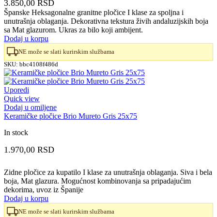
3.850,00
RSD
Španske Heksagonalne granitne pločice I klase za spoljna i
unutrašnja oblaganja. Dekorativna tekstura živih andaluzijskih boja
sa Mat glazurom. Ukras za bilo koji ambijent.
Dodaj u korpu
NE može se slati kurirskim službama
SKU:
bbc4108f486d
Uporedi
Quick view
Dodaj u omiljene
Keramičke pločice Brio Mureto Gris 25x75
In stock
1.970,00
RSD
Zidne pločice za kupatilo I klase za unutrašnja oblaganja. Siva i bela
boja, Mat glazura. Mogućnost kombinovanja sa pripadajućim
dekorima, uvoz iz Španije
Dodaj u korpu
NE može se slati kurirskim službama