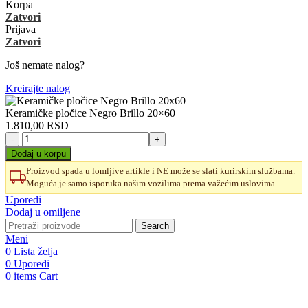
Korpa
Zatvori
Prijava
Zatvori
Još nemate nalog?
Kreirajte nalog
Keramičke pločice Negro Brillo 20×60
1.810,00
RSD
Keramičke
pločice
Dodaj u korpu
Negro
Proizvod spada u lomljive artikle i NE može se slati kurirskim službama.
Brillo
Moguća je samo isporuka našim vozilima prema važećim uslovima.
20x60
količina
Uporedi
Dodaj u omiljene
Search
Meni
0
Lista želja
0
Uporedi
0
items
Cart