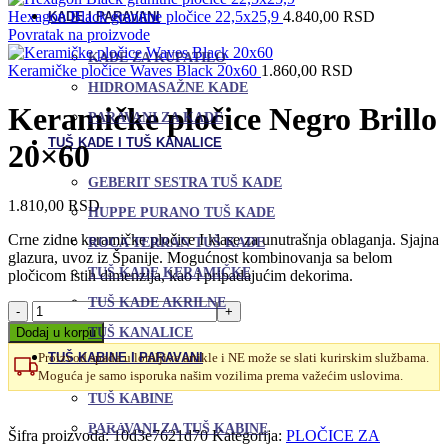
Hexagon Black granitne pločice 22,5x25,9
4.840,00
RSD
KADE I PARAVANI
Povratak na proizvode
KADE ZA KUPATILO
Keramičke pločice Waves Black 20x60
1.860,00
RSD
HIDROMASAŽNE KADE
Keramičke pločice Negro Brillo
PARAVANI ZA KADE
TUŠ KADE I TUŠ KANALICE
20×60
GEBERIT SESTRA TUŠ KADE
1.810,00
RSD
HUPPE PURANO TUŠ KADE
Crne zidne keramičke pločice I klase za unutrašnja oblaganja. Sjajna
ROCA TERRAN TUŠ KADE
glazura, uvoz iz Španije. Mogućnost kombinovanja sa belom
TUŠ KADE KERAMIČKE
pločicom istih dimenzija, kao i pripadajućim dekorima.
TUŠ KADE AKRILNE
Keramičke
pločice
Dodaj u korpu
TUŠ KANALICE
Negro
Proizvod spada u lomljive artikle i NE može se slati kurirskim službama.
TUŠ KABINE I PARAVANI
Brillo
Moguća je samo isporuka našim vozilima prema važećim uslovima.
20x60
količina
TUŠ KABINE
Uporedi
Dodaj u omiljene
PARAVANI ZA TUŠ KABINE
Šifra proizvoda:
10d3e7621d70
Kategorija:
PLOČICE ZA