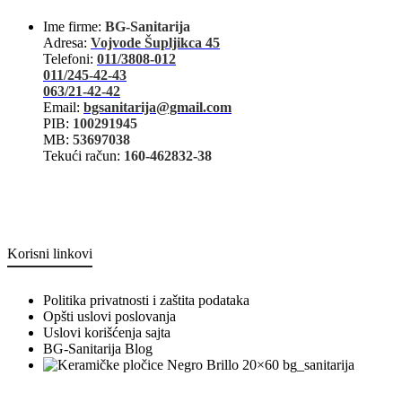
Ime firme:
BG-Sanitarija
Adresa:
Vojvode Šupljikca 45
Telefoni:
011/3808-012
011/245-42-43
063/21-42-42
Email:
bgsanitarija@gmail.com
PIB:
100291945
MB:
53697038
Tekući račun:
160-462832-38
Korisni linkovi
Politika privatnosti i zaštita podataka
Opšti uslovi poslovanja
Uslovi korišćenja sajta
BG-Sanitarija Blog
bg_sanitarija