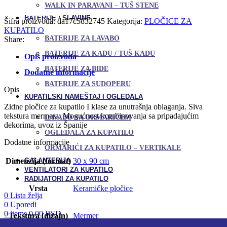
30x90
Uporedi
WALK IN PARAVANI – TUŠ STENE
količina
Dodaj u omiljene
BATERIJE / SLAVINE
Šifra proizvoda:
da17c5832745
Kategorija:
PLOČICE ZA
KUPATILO
BATERIJE ZA LAVABO
Share:
BATERIJE ZA KADU / TUŠ KADU
Opis proizvoda
BATERIJE ZA BIDE
Dodatne informacije
BATERIJE ZA SUDOPERU
Opis
KUPATILSKI NAMEŠTAJ I OGLEDALA
Zidne pločice za kupatilo I klase za unutrašnja oblaganja. Siva
tekstura mermera. Mogućnost kombinovanja sa pripadajućim
LAVABO SA ORMARIĆEM
dekorima, uvoz iz Španije
OGLEDALA ZA KUPATILO
Dodatne informacije
ORMARIĆI ZA KUPATILO – VERTIKALE
GALANTERIJA
Dimenzija (format)
30 x 90 cm
VENTILATORI ZA KUPATILO
RADIJATORI ZA KUPATILO
Vrsta
Keramičke pločice
0
Lista želja
0
Uporedi
0
items
0,00
RSD
Tekstura (dizajn)
Mermer