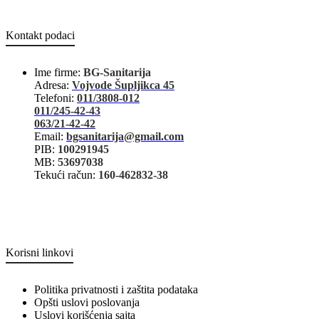
Kontakt podaci
Ime firme:
BG-Sanitarija
Adresa:
Vojvode Šupljikca 45
Telefoni:
011/3808-012
011/245-42-43
063/21-42-42
Email:
bgsanitarija@gmail.com
PIB:
100291945
MB:
53697038
Tekući račun:
160-462832-38
Korisni linkovi
Politika privatnosti i zaštita podataka
Opšti uslovi poslovanja
Uslovi korišćenja sajta