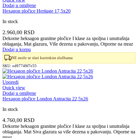
Dodaj u omiljene
Hexagon pločice Heritage 17,5x20
In stock
2.960,00
RSD
Dekorne heksagon granitne pločice I klase za spoljna i unutrašnja
oblaganja, Mat glazura, Više dezena u pakovanju, Otporne na mraz
Dodaj u korpu
NE može se slati kurirskim službama
SKU:
ed97749f7e55
Uporedi
Quick view
Dodaj u omiljene
Hexagon pločice London Antracita 22,5x26
In stock
4.760,00
RSD
Dekorne heksagon granitne pločice I klase za spoljna i unutrašnja
oblaganja. Mat Siva glazura sa više dezena u pakovanju. Otporne na
mraz