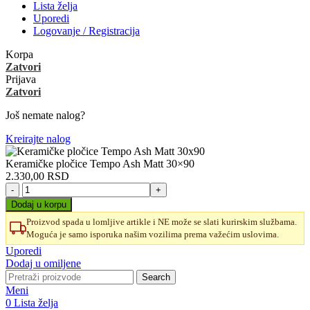
Lista želja
Uporedi
Logovanje / Registracija
Korpa
Zatvori
Prijava
Zatvori
Još nemate nalog?
Kreirajte nalog
Keramičke pločice Tempo Ash Matt 30×90
2.330,00
RSD
Keramičke
pločice
Dodaj u korpu
Tempo
Proizvod spada u lomljive artikle i NE može se slati kurirskim službama.
Ash
Moguća je samo isporuka našim vozilima prema važećim uslovima.
Matt
30x90
Uporedi
količina
Dodaj u omiljene
Search
Meni
0
Lista želja