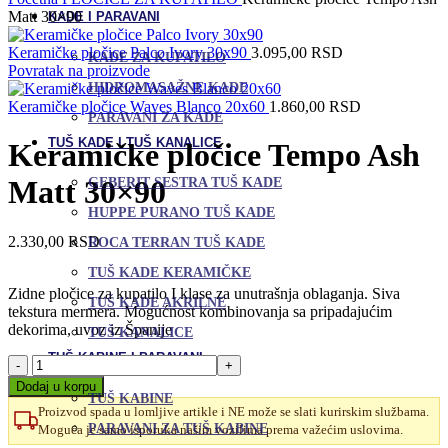
Matt 30×90
KADE I PARAVANI
Keramičke pločice Palco Ivory 30x90
3.095,00
RSD
KADE ZA KUPATILO
Povratak na proizvode
HIDROMASAŽNE KADE
Keramičke pločice Waves Blanco 20x60
1.860,00
RSD
PARAVANI ZA KADE
TUŠ KADE I TUŠ KANALICE
Keramičke pločice Tempo Ash
Matt 30×90
GEBERIT SESTRA TUŠ KADE
HUPPE PURANO TUŠ KADE
2.330,00
RSD
ROCA TERRAN TUŠ KADE
TUŠ KADE KERAMIČKE
Zidne pločice za kupatilo I klase za unutrašnja oblaganja. Siva
TUŠ KADE AKRILNE
tekstura mermera. Mogućnost kombinovanja sa pripadajućim
dekorima, uvoz iz Španije
TUŠ KANALICE
TUŠ KABINE I PARAVANI
Keramičke
pločice
Dodaj u korpu
Tempo
TUŠ KABINE
Proizvod spada u lomljive artikle i NE može se slati kurirskim službama.
Ash
PARAVANI ZA TUŠ KABINE
Moguća je samo isporuka našim vozilima prema važećim uslovima.
Matt