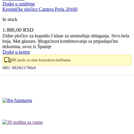
Dodaj u omiljene
Keramičke pločice Cantera Perla 20x60
In stock
1.880,00
RSD
Zidne pločice za kupatilo I klase za unutrašnja oblaganja. Sivo-bela
boja, Mat glazura. Mogućnost kombinovanja sa pripadajućim
dekorima, uvoz iz Španije
Dodaj u korpu
NE može se slati kurirskim službama
SKU:
982f621796e0