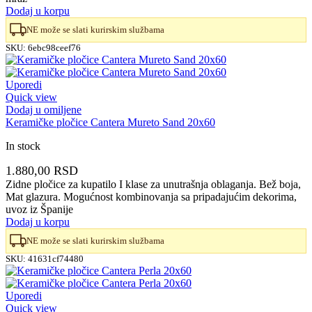
Dodaj u korpu
NE može se slati kurirskim službama
SKU:
6ebc98ceef76
Uporedi
Quick view
Dodaj u omiljene
Keramičke pločice Cantera Mureto Sand 20x60
In stock
1.880,00
RSD
Zidne pločice za kupatilo I klase za unutrašnja oblaganja. Bež boja,
Mat glazura. Mogućnost kombinovanja sa pripadajućim dekorima,
uvoz iz Španije
Dodaj u korpu
NE može se slati kurirskim službama
SKU:
41631cf74480
Uporedi
Quick view