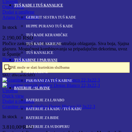
Uporedi
TUŠ KADE I TUŠ KANALICE
Quick view
Dodaj u omiljene
Ariana Pearl 25x70
GEBERIT SESTRA TUŠ KADE
HUPPE PURANO TUŠ KADE
In stock
TUŠ KADE KERAMIČKE
2.190,00
RSD
Pločice za kupatilo I klase za unutrašnja oblaganja. Siva boja, Sjajna
TUŠ KADE AKRILNE
glazura. Mogućnost kombinovanja sa pripadajućim dekorima, uvoz
TUŠ KANALICE
iz Španije
Dodaj u korpu
TUŠ KABINE I PARAVANI
NE može se slati kurirskim službama
TUŠ KABINE
SKU:
d0ecaede3d93
PARAVANI ZA TUŠ KABINE
BATERIJE / SLAVINE
Uporedi
Quick view
BATERIJE ZA LAVABO
Dodaj u omiljene
Granitne mozaik pločice Degas Blanco 22,3x22,3
BATERIJE ZA KADU / TUŠ KADU
In stock
BATERIJE ZA BIDE
3.810,00
RSD
BATERIJE ZA SUDOPERU