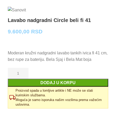
Lavabo nadgradni Circle beli fi 41
9.600,00
RSD
Moderan kružni nadgradni lavabo tankih ivica fi 41 cm,
bez rupe za bateriju. Bela Sjaj i Bela Mat boja
DODAJ U KORPU
Proizvod spada u lomljive artikle i NE može se slati
kurirskim službama.
Moguća je samo isporuka našim vozilima prema važećim
uslovima.
Uporedi
Dodaj u omiljene