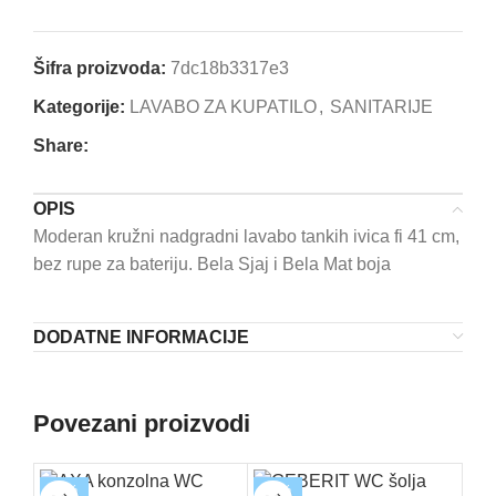
Šifra proizvoda:
7dc18b3317e3
Kategorije:
LAVABO ZA KUPATILO
,
SANITARIJE
Share:
OPIS
Moderan kružni nadgradni lavabo tankih ivica fi 41 cm,
bez rupe za bateriju. Bela Sjaj i Bela Mat boja
DODATNE INFORMACIJE
Povezani proizvodi
-30%
-20%
-1