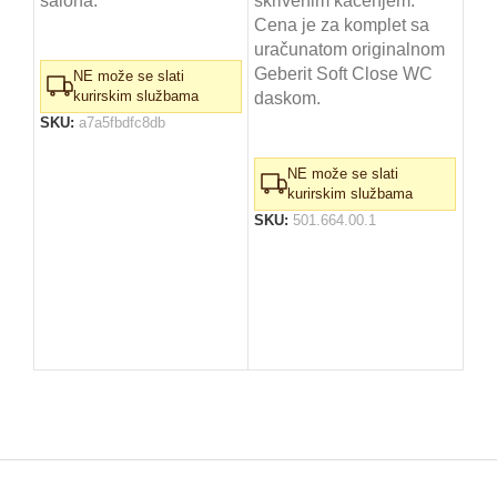
salona.
skrivenim kačenjem.
teh
Cena je za komplet sa
isp
uračunatom originalnom
šol
Geberit Soft Close WC
NE može se slati
ura
kurirskim službama
daskom.
WC
SKU:
a7a5fbdfc8db
Bra
švaj
NE može se slati
kurirskim službama
SKU:
501.664.00.1
SK