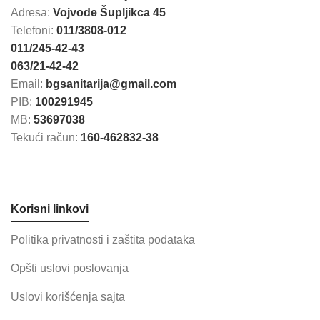
Adresa:
Vojvode Šupljikca 45
Telefoni:
011/3808-012
011/245-42-43
063/21-42-42
Email:
bgsanitarija@gmail.com
PIB:
100291945
MB:
53697038
Tekući račun:
160-462832-38
Korisni linkovi
Politika privatnosti i zaštita podataka
Opšti uslovi poslovanja
Uslovi korišćenja sajta