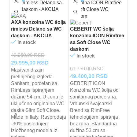
AXA konzolna WC šolja
rimless Delano sa WC
GEBERIT WC šolja
daskom - AKCIJA
konzolna ICON Rimfree
In stock
sa Soft Close WC
daskom
42.960,00
RSD
In stock
Lau
Originalna
Trenutna
29.995,00
RSD
ko
61.750,00
RSD
cena
cena
Masivan dizajn
Rim
Originalna
Trenutna
49.400,00
RSD
prefinjenog izgleda.
je
je:
da
cena
cena
Sanitarni porcelan sa
GEBERIT ICON
bila:
29.995,00 RSD.
RimLess ispiranjem
Konzolna WC šolja od
je
je:
42.960,00 RSD.
dužine 54 cm. U cenu je
sanitarnog porcelana.
56.
bila:
49.400,00 
uključena originalna WC
Vrhunski švajcarski
Ori
51
61.750,00 RSD.
daska Slim Soft Close.
Brend sa RimFree
ce
Kon
Made in Italy. Rasprodaja
tehnologijom ispiranja
sja
je
-30% poslednjeg
bez ruba. Standardna
por
bila
izložbenog modela iz
dužina 53 cm sa
kač
56