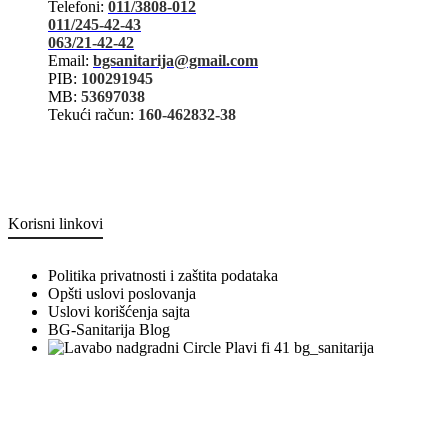
Telefoni:
011/3808-012
011/245-42-43
063/21-42-42
Email:
bgsanitarija@gmail.com
PIB:
100291945
MB:
53697038
Tekući račun:
160-462832-38
Korisni linkovi
Politika privatnosti i zaštita podataka
Opšti uslovi poslovanja
Uslovi korišćenja sajta
BG-Sanitarija Blog
bg_sanitarija