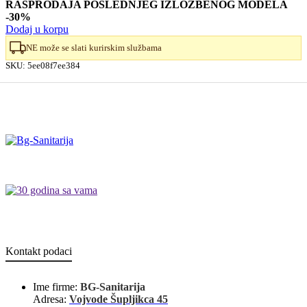
RASPRODAJA POSLEDNJEG IZLOŽBENOG MODELA
-30%
Dodaj u korpu
NE može se slati kurirskim službama
SKU:
5ee08f7ee384
Kontakt podaci
Ime firme:
BG-Sanitarija
Adresa:
Vojvode Šupljikca 45