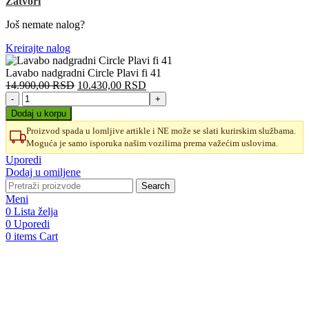
Zatvori
Još nemate nalog?
Kreirajte nalog
Lavabo nadgradni Circle Plavi fi 41
Originalna
Trenutna
14.900,00
RSD
10.430,00
RSD
Lavabo
cena
cena
nadgradni
je
je:
Dodaj u korpu
Circle
bila:
10.430,00 RSD.
Proizvod spada u lomljive artikle i NE može se slati kurirskim službama.
Plavi
14.900,00 RSD.
Moguća je samo isporuka našim vozilima prema važećim uslovima.
fi
41
Uporedi
količina
Dodaj u omiljene
Search
Meni
0
Lista želja
0
Uporedi
0
items
Cart