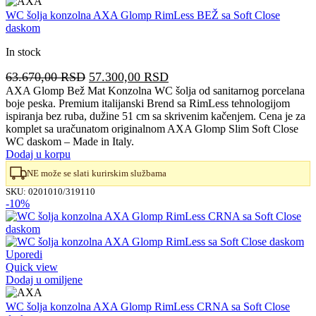
WC šolja konzolna AXA Glomp RimLess BEŽ sa Soft Close
daskom
In stock
Originalna
Trenutna
63.670,00
RSD
57.300,00
RSD
cena
cena
AXA Glomp Bež Mat Konzolna WC šolja od sanitarnog porcelana
boje peska. Premium italijanski Brend sa RimLess tehnologijom
je
je:
ispiranja bez ruba, dužine 51 cm sa skrivenim kačenjem. Cena je za
bila:
57.300,00 RSD.
komplet sa uračunatom originalnom AXA Glomp Slim Soft Close
63.670,00 RSD.
WC daskom – Made in Italy.
Dodaj u korpu
NE može se slati kurirskim službama
SKU:
0201010/319110
-10%
Uporedi
Quick view
Dodaj u omiljene
WC šolja konzolna AXA Glomp RimLess CRNA sa Soft Close