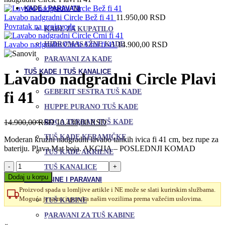
KADE I PARAVANI
Lavabo nadgradni Circle Bež fi 41
11.950,00
RSD
Povratak na proizvode
KADE ZA KUPATILO
HIDROMASAŽNE KADE
Lavabo nadgradni Circle Crni fi 41
14.900,00
RSD
PARAVANI ZA KADE
TUŠ KADE I TUŠ KANALICE
Lavabo nadgradni Circle Plavi
GEBERIT SESTRA TUŠ KADE
fi 41
HUPPE PURANO TUŠ KADE
Originalna
Trenutna
14.900,00
RSD
10.430,00
RSD
ROCA TERRAN TUŠ KADE
cena
cena
TUŠ KADE KERAMIČKE
Moderan kružni nadgradni lavabo tankih ivica fi 41 cm, bez rupe za
je
je:
bateriju. Plava Mat boja. AKCIJA – POSLEDNJI KOMAD
bila:
10.430,00 RSD.
TUŠ KADE AKRILNE
14.900,00 RSD.
Lavabo
TUŠ KANALICE
nadgradni
Dodaj u korpu
TUŠ KABINE I PARAVANI
Circle
Proizvod spada u lomljive artikle i NE može se slati kurirskim službama.
Plavi
Moguća je samo isporuka našim vozilima prema važećim uslovima.
TUŠ KABINE
fi
41
Uporedi
PARAVANI ZA TUŠ KABINE
količina
Dodaj u omiljene