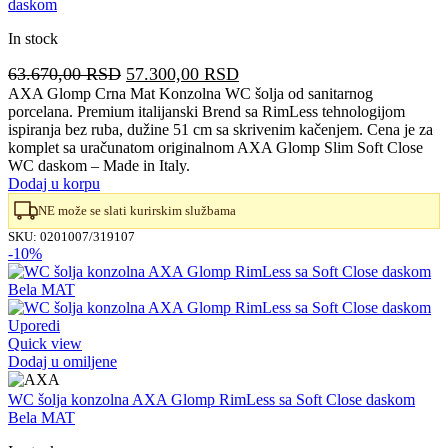
daskom
In stock
Originalna
Trenutna
63.670,00
RSD
57.300,00
RSD
cena
cena
AXA Glomp Crna Mat Konzolna WC šolja od sanitarnog
porcelana. Premium italijanski Brend sa RimLess tehnologijom
je
je:
ispiranja bez ruba, dužine 51 cm sa skrivenim kačenjem. Cena je za
bila:
57.300,00 RSD.
komplet sa uračunatom originalnom AXA Glomp Slim Soft Close
63.670,00 RSD.
WC daskom – Made in Italy.
Dodaj u korpu
NE može se slati kurirskim službama
SKU:
0201007/319107
-10%
Uporedi
Quick view
Dodaj u omiljene
WC šolja konzolna AXA Glomp RimLess sa Soft Close daskom
Bela MAT