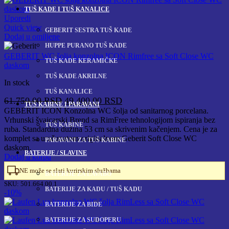
TUŠ KADE I TUŠ KANALICE
Uporedi
Quick view
GEBERIT SESTRA TUŠ KADE
Dodaj u omiljene
HUPPE PURANO TUŠ KADE
GEBERIT WC šolja konzolna ICON Rimfree sa Soft Close WC
TUŠ KADE KERAMIČKE
daskom
TUŠ KADE AKRILNE
In stock
TUŠ KANALICE
Originalna
Trenutna
61.750,00
RSD
49.400,00
RSD
TUŠ KABINE I PARAVANI
cena
cena
GEBERIT ICON Konzolna WC šolja od sanitarnog porcelana.
Vrhunski švajcarski Brend sa RimFree tehnologijom ispiranja bez
je
je:
TUŠ KABINE
ruba. Standardna dužina 53 cm sa skrivenim kačenjem. Cena je za
bila:
49.400,00 RSD.
komplet sa uračunatom originalnom Geberit Soft Close WC
PARAVANI ZA TUŠ KABINE
61.750,00 RSD.
daskom.
BATERIJE / SLAVINE
Dodaj u korpu
NE može se slati kurirskim službama
BATERIJE ZA LAVABO
SKU:
501.664.00.1
BATERIJE ZA KADU / TUŠ KADU
-10%
BATERIJE ZA BIDE
BATERIJE ZA SUDOPERU