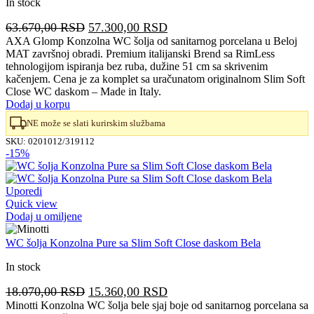
In stock
Originalna
Trenutna
63.670,00
RSD
57.300,00
RSD
cena
cena
AXA Glomp Konzolna WC šolja od sanitarnog porcelana u Beloj
MAT završnoj obradi. Premium italijanski Brend sa RimLess
je
je:
tehnologijom ispiranja bez ruba, dužine 51 cm sa skrivenim
bila:
57.300,00 RSD.
kačenjem. Cena je za komplet sa uračunatom originalnom Slim Soft
63.670,00 RSD.
Close WC daskom – Made in Italy.
Dodaj u korpu
NE može se slati kurirskim službama
SKU:
0201012/319112
-15%
Uporedi
Quick view
Dodaj u omiljene
WC šolja Konzolna Pure sa Slim Soft Close daskom Bela
In stock
Originalna
Trenutna
18.070,00
RSD
15.360,00
RSD
cena
cena
Minotti Konzolna WC šolja bele sjaj boje od sanitarnog porcelana sa