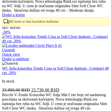
skrivenim kačenjem. Nova tehnologija RimLess ispiranja bez ruba
je
je:
na WC šolji. U cenu je uračunata originalna Slim Soft Close WC
bila:
15.360,00 RSD.
daska. Skraćena dužina od svega 49 cm – Moderan dizajn.
18.070,00 RSD.
Dodaj u korpu
NE može se slati kurirskim službama
SKU:
MH300
-30%
Uporedi
Quick view
Dodaj u omiljene
WC šolja konzolna Tondo Crna sa Soft Close daskom - Compact 49
cm -30%
In stock
Originalna
Trenutna
33.900,00
RSD
23.730,00
RSD
cena
cena
Bocchi V-Tondo Konzolna WC šolja Mat Crne boje od sanitarnog
porcelana sa skrivenim kačenjem. Nova tehnologija RimLess
je
je:
ispiranja bez ruba na WC šolji. U cenu je uračunata originalna Slim
bila:
23.730,00 RSD.
Soft Close WC daska. Skraćena dužina od svega 49 cm.
33.900,00 RSD.