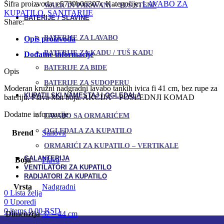
Šifra proizvoda:
e5739b06307c
Kategorije:
LAVABO ZA
WALK IN PARAVANI – TUŠ STENE
KUPATILO
,
SANITARIJE
BATERIJE / SLAVINE
Share:
BATERIJE ZA LAVABO
Opis proizvoda
BATERIJE ZA KADU / TUŠ KADU
Dodatne informacije
BATERIJE ZA BIDE
Opis
BATERIJE ZA SUDOPERU
Moderan kružni nadgradni lavabo tankih ivica fi 41 cm, bez rupe za
KUPATILSKI NAMEŠTAJ I OGLEDALA
bateriju. Plava Mat boja. AKCIJA – POSLEDNJI KOMAD
Dodatne informacije
LAVABO SA ORMARIĆEM
OGLEDALA ZA KUPATILO
Brend
Sanovit
ORMARIĆI ZA KUPATILO – VERTIKALE
GALANTERIJA
Boja
Plava
VENTILATORI ZA KUPATILO
RADIJATORI ZA KUPATILO
Vrsta
Nadgradni
0
Lista želja
0
Uporedi
0
items
0,00
RSD
Dimenzija
32 – 44 cm