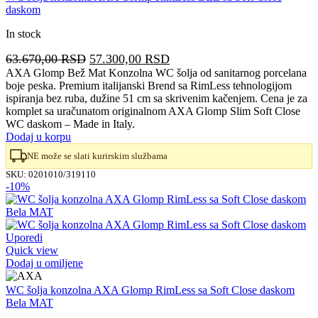
daskom
In stock
Originalna
Trenutna
63.670,00
RSD
57.300,00
RSD
cena
cena
AXA Glomp Bež Mat Konzolna WC šolja od sanitarnog porcelana
boje peska. Premium italijanski Brend sa RimLess tehnologijom
je
je:
ispiranja bez ruba, dužine 51 cm sa skrivenim kačenjem. Cena je za
bila:
57.300,00 RSD.
komplet sa uračunatom originalnom AXA Glomp Slim Soft Close
63.670,00 RSD.
WC daskom – Made in Italy.
Dodaj u korpu
NE može se slati kurirskim službama
SKU:
0201010/319110
-10%
Uporedi
Quick view
Dodaj u omiljene
WC šolja konzolna AXA Glomp RimLess sa Soft Close daskom
Bela MAT