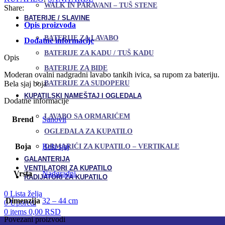
WALK IN PARAVANI – TUŠ STENE
Share:
BATERIJE / SLAVINE
Opis proizvoda
BATERIJE ZA LAVABO
Dodatne informacije
BATERIJE ZA KADU / TUŠ KADU
Opis
BATERIJE ZA BIDE
Moderan ovalni nadgradni lavabo tankih ivica, sa rupom za bateriju.
BATERIJE ZA SUDOPERU
Bela sjaj boja
KUPATILSKI NAMEŠTAJ I OGLEDALA
Dodatne informacije
LAVABO SA ORMARIĆEM
Brend
Sanovit
OGLEDALA ZA KUPATILO
Boja
Bela sjaj
ORMARIĆI ZA KUPATILO – VERTIKALE
GALANTERIJA
VENTILATORI ZA KUPATILO
Vrsta
Nadgradni
RADIJATORI ZA KUPATILO
0
Lista želja
Dimenzija
32 – 44 cm
0
Uporedi
0
items
0,00
RSD
Povezani proizvodi