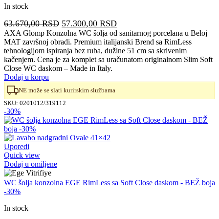
In stock
Originalna
Trenutna
63.670,00
RSD
57.300,00
RSD
cena
cena
AXA Glomp Konzolna WC šolja od sanitarnog porcelana u Beloj
MAT završnoj obradi. Premium italijanski Brend sa RimLess
je
je:
tehnologijom ispiranja bez ruba, dužine 51 cm sa skrivenim
bila:
57.300,00 RSD.
kačenjem. Cena je za komplet sa uračunatom originalnom Slim Soft
63.670,00 RSD.
Close WC daskom – Made in Italy.
Dodaj u korpu
NE može se slati kurirskim službama
SKU:
0201012/319112
-30%
Uporedi
Quick view
Dodaj u omiljene
WC šolja konzolna EGE RimLess sa Soft Close daskom - BEŽ boja
-30%
In stock