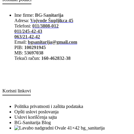
Ime firme:
BG-Sanitarija
Adresa:
Vojvode Šupljikca 45
Telefoni:
011/3808-012
011/245-42-43
063/21-42-42
Email:
bgsanitarija@gmail.com
PIB:
100291945
MB:
53697038
Tekući račun:
160-462832-38
Korisni linkovi
Politika privatnosti i zaštita podataka
Opšti uslovi poslovanja
Uslovi korišćenja sajta
BG-Sanitarija Blog
bg_sanitarija