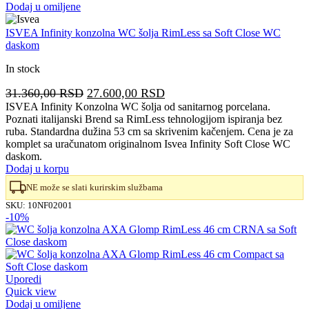
Dodaj u omiljene
ISVEA Infinity konzolna WC šolja RimLess sa Soft Close WC
daskom
In stock
Originalna
Trenutna
31.360,00
RSD
27.600,00
RSD
cena
cena
ISVEA Infinity Konzolna WC šolja od sanitarnog porcelana.
Poznati italijanski Brend sa RimLess tehnologijom ispiranja bez
je
je:
ruba. Standardna dužina 53 cm sa skrivenim kačenjem. Cena je za
bila:
27.600,00 RSD.
komplet sa uračunatom originalnom Isvea Infinity Soft Close WC
31.360,00 RSD.
daskom.
Dodaj u korpu
NE može se slati kurirskim službama
SKU:
10NF02001
-10%
Uporedi
Quick view
Dodaj u omiljene