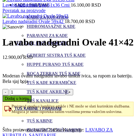
Lavabo nadgradni Egg 61x36 Crni
16.100,00
RSD
KADE I PARAVANI
Povratak na proizvode
KADE ZA KUPATILO
Lavabo nadgradni Ovale 59x42
18.700,00
RSD
HIDROMASAŽNE KADE
PARAVANI ZA KADE
Lavabo nadgradni Ovale 41×42
TUŠ KADE I TUŠ KANALICE
GEBERIT SESTRA TUŠ KADE
12.900,00
RSD
HUPPE PURANO TUŠ KADE
ROCA TERRAN TUŠ KADE
Moderan ovalni nadgradni lavabo tankih ivica, sa rupom za bateriju.
Bela sjaj boja
TUŠ KADE KERAMIČKE
Lavabo
TUŠ KADE AKRILNE
nadgradni
Dodaj u korpu
TUŠ KANALICE
Ovale
Proizvod spada u lomljive artikle i NE može se slati kurirskim službama.
41x42
TUŠ KABINE I PARAVANI
Moguća je samo isporuka našim vozilima prema važećim uslovima.
količina
Uporedi
TUŠ KABINE
Dodaj u omiljene
Šifra proizvoda:
ba15bf71d9ea
Kategorije:
LAVABO ZA
PARAVANI ZA TUŠ KABINE
KUPATILO
,
SANITARIJE