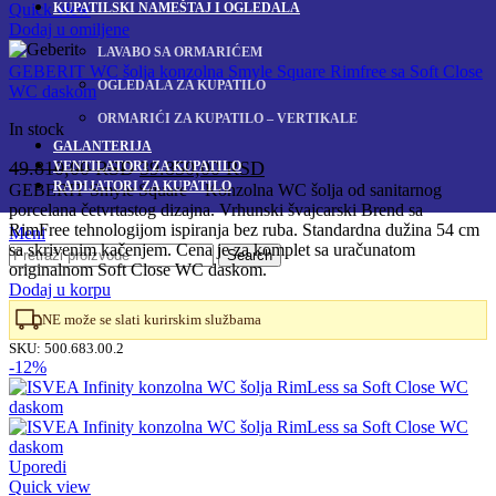
KUPATILSKI NAMEŠTAJ I OGLEDALA
Quick view
Dodaj u omiljene
LAVABO SA ORMARIĆEM
GEBERIT WC šolja konzolna Smyle Square Rimfree sa Soft Close
OGLEDALA ZA KUPATILO
WC daskom
ORMARIĆI ZA KUPATILO – VERTIKALE
In stock
GALANTERIJA
Originalna
Trenutna
49.810,00
RSD
39.850,00
RSD
VENTILATORI ZA KUPATILO
RADIJATORI ZA KUPATILO
cena
cena
GEBERIT Smyle Square – Konzolna WC šolja od sanitarnog
porcelana četvrtastog dizajna. Vrhunski švajcarski Brend sa
je
je:
RimFree tehnologijom ispiranja bez ruba. Standardna dužina 54 cm
Meni
bila:
39.850,00 RSD.
sa skrivenim kačenjem. Cena je za komplet sa uračunatom
Search
49.810,00 RSD.
originalnom Soft Close WC daskom.
Dodaj u korpu
NE može se slati kurirskim službama
SKU:
500.683.00.2
-12%
Uporedi
Quick view