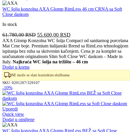
WC šolja konzolna AXA Glomp RimLess 46 cm CRNA sa Soft
Close daskom
In stock
Originalna
Trenutna
61.780,00
RSD
55.600,00
RSD
cena
cena
AXA Glomp Konzolna WC šolja Compact od sanitarnog porcelana
Mat Crne boje. Premium italijanski Brend sa RimLess tehnologijom
je
je:
ispiranja bez ruba sa skrivenim kačenjem. Cena je za komplet sa
bila:
55.600,00 RSD.
uračunatom originalnom Slim Soft Close WC daskom – Made in
61.780,00 RSD.
Italy.
Najkraća WC šolja na tržištu – 46 cm
Dodaj u korpu
NE može se slati kurirskim službama
SKU:
0201207/329107
-10%
Uporedi
Quick view
Dodaj u omiljene
WC šolja konzolna AXA Glomp RimLess BEŽ sa Soft Close