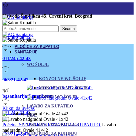
Vojvode Šupljikca 45, Crveni krst, Beograd
Search
011/380-80-12
PLOČICE ZA KUPATILO
SANITARIJE
011/245-42-43
WC ŠOLJE
KONZOLNE WC ŠOLJE
063/21-42-42
MONOBLOK WC ŠOLJE
bgsanitarija@gmail.com
PODNE WC ŠOLJE
LAVABO ZA KUPATILO
Klikni da uvećaš
011 245-42-43
BIDE
Početna
SANITARIJE
UGRADNI VODOKOTLIĆI
LAVABO ZA KUPATILO
Lavabo
nadgradni Ovale 41×42
063/21-42-42
SUDOPERE ZA KUHINJU