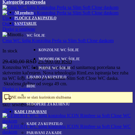
Kategorije proizvoda
-12%
All
products
Uporedi
PLOČICE ZA KUPATILO
Quick view
SANITARIJE
Dodaj u omiljene
WC ŠOLJE
Crna WC šolja Konzolna Perla sa Slim Soft Close daskom
KONZOLNE WC ŠOLJE
In stock
MONOBLOK WC ŠOLJE
Originalna
Trenutna
29.430,00
RSD
25.900,00
RSD
cena
cena
Konzolna WC šolja Mat Crne boje od sanitarnog porcelana sa
PODNE WC ŠOLJE
skrivenim kačenjem. Nova tehnologija RimLess ispiranja bez ruba
je
je:
LAVABO ZA KUPATILO
na WC šolji. U cenu je uračunata Slim Soft Close WC daska.
bila:
25.900,00 RSD.
Skraćena dužina od svega 49 cm.
29.430,00 RSD.
BIDE
Dodaj u korpu
UGRADNI VODOKOTLIĆI
NE može se slati kurirskim službama
SUDOPERE ZA KUHINJU
SKU:
MWH200MB
-20%
KADE I PARAVANI
KADE ZA KUPATILO
PARAVANI ZA KADE