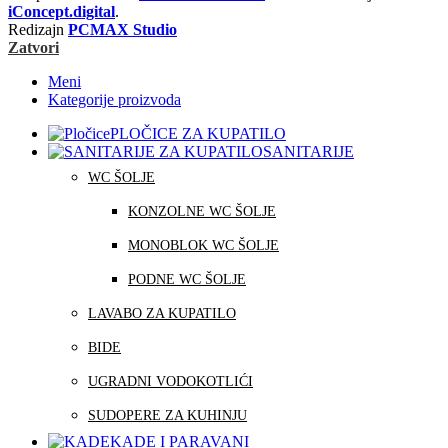
iConcept.digital
.
Redizajn
PCMAX Studio
Zatvori
Meni
Kategorije proizvoda
PLOČICE ZA KUPATILO
SANITARIJE
WC ŠOLJE
KONZOLNE WC ŠOLJE
MONOBLOK WC ŠOLJE
PODNE WC ŠOLJE
LAVABO ZA KUPATILO
BIDE
UGRADNI VODOKOTLIĆI
SUDOPERE ZA KUHINJU
KADE I PARAVANI