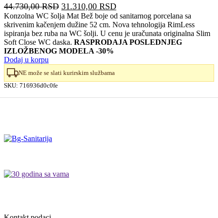
Originalna
Trenutna
44.730,00
RSD
31.310,00
RSD
cena
cena
Konzolna WC šolja Mat Bež boje od sanitarnog porcelana sa
skrivenim kačenjem dužine 52 cm. Nova tehnologija RimLess
je
je:
ispiranja bez ruba na WC šolji. U cenu je uračunata originalna Slim
bila:
31.310,00 RSD.
Soft Close WC daska.
RASPRODAJA POSLEDNJEG
44.730,00 RSD.
IZLOŽBENOG MODELA -30%
Dodaj u korpu
NE može se slati kurirskim službama
SKU:
716936d0c0fe
Kontakt podaci