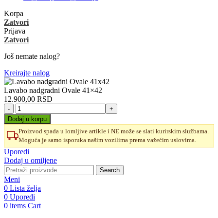
Korpa
Zatvori
Prijava
Zatvori
Još nemate nalog?
Kreirajte nalog
Lavabo nadgradni Ovale 41×42
12.900,00
RSD
Lavabo
nadgradni
Dodaj u korpu
Ovale
Proizvod spada u lomljive artikle i NE može se slati kurirskim službama.
41x42
Moguća je samo isporuka našim vozilima prema važećim uslovima.
količina
Uporedi
Dodaj u omiljene
Search
Meni
0
Lista želja
0
Uporedi
0
items
Cart