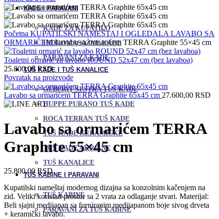
KADE I PARAVANI
KADE ZA KUPATILO
Početna
KUPATILSKI NAMEŠTAJ I OGLEDALA
LAVABO SA
ORMARIĆEM
Lavabo sa ormarićem TERRA Graphite 55×45 cm
HIDROMASAŽNE KADE
PARAVANI ZA KADE
Toaletni ormarić za lavabo ROUND 52x47 cm (bez lavaboa)
25.800,00
RSD
TUŠ KADE I TUŠ KANALICE
Povratak na proizvode
GEBERIT SESTRA TUŠ KADE
Lavabo sa ormarićem TERRA Graphite 65x45 cm
27.600,00
RSD
HUPPE PURANO TUŠ KADE
ROCA TERRAN TUŠ KADE
Lavabo sa ormarićem TERRA
TUŠ KADE KERAMIČKE
Graphite 55×45 cm
TUŠ KADE AKRILNE
TUŠ KANALICE
25.800,00
RSD
TUŠ KABINE I PARAVANI
Kupatilski nameštaj modernog dizajna sa konzolnim kačenjem na
TUŠ KABINE
zid. Veliki koristan prostor sa 2 vrata za odlaganje stvari. Materijal:
Beli sjajni medijapan sa furniranim medijapanom boje sivog drveta
PARAVANI ZA TUŠ KABINE
+ keramički lavabo.