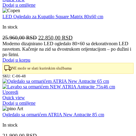
Dodaj u omiljene
LED Ogledalo za Kupatilo Square Matrix 80x60 cm
In stock
Originalna
Trenutna
25.960,00
RSD
22.850,00
RSD
cena
cena
Moderno dizajnirano LED ogledalo 80×60 sa dekorativnom LED
rasvetom. Kačenje na zid sa dvostrukom orijentacijom – po dužini i
je
je:
po širini.
bila:
22.850,00 RSD.
Dodaj u korpu
25.960,00 RSD.
NE može se slati kurirskim službama
SKU:
C-06-48
Uporedi
Quick view
Dodaj u omiljene
Ogledalo sa ormarićem ATRIA New Antracite 85 cm
In stock
21.900,00
RSD