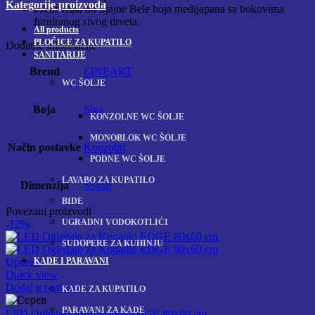
Kategorije proizvoda
Front vrata od Sjajne Bele boja medijapana sa bokovima
furniranog sivog drveta.
All
products
PLOČICE ZA KUPATILO
Dodatne informacije
SANITARIJE
Brend
LINEART
WC ŠOLJE
Boja
Siva
KONZOLNE WC ŠOLJE
MONOBLOK WC ŠOLJE
Način postavke
Konzolni
PODNE WC ŠOLJE
LAVABO ZA KUPATILO
Dimenzija
55 cm
BIDE
Povezani proizvodi
UGRADNI VODOKOTLIĆI
-12%
SUDOPERE ZA KUHINJU
KADE I PARAVANI
Uporedi
Quick view
Dodaj u omiljene
KADE ZA KUPATILO
PARAVANI ZA KADE
LED Ogledalo za Kupatilo EDGE 80x60 cm