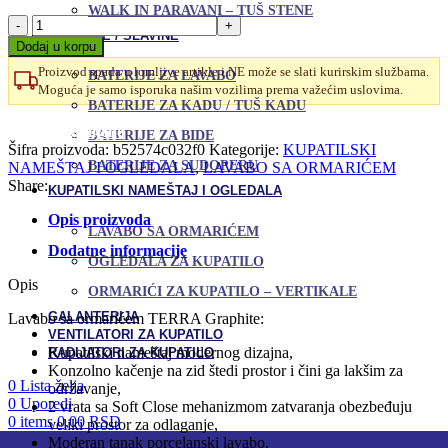
WALK IN PARAVANI – TUŠ STENE
Lavabo
BATERIJE / SLAVINE
sa
Dodaj u korpu
ormarićem
Proizvod spada u lomljive artikle i NE može se slati kurirskim službama.
TERRA
BATERIJE ZA LAVABO
Moguća je samo isporuka našim vozilima prema važećim uslovima.
Graphite
BATERIJE ZA KADU / TUŠ KADU
55x45
Uporedi
cm
Dodaj u omiljene
BATERIJE ZA BIDE
količina
Šifra proizvoda:
b52574c032f0
Kategorije:
KUPATILSKI
BATERIJE ZA SUDOPERU
NAMEŠTAJ I OGLEDALA
,
LAVABO SA ORMARIĆEM
Share:
KUPATILSKI NAMEŠTAJ I OGLEDALA
Opis proizvoda
LAVABO SA ORMARIĆEM
Dodatne informacije
OGLEDALA ZA KUPATILO
Opis
ORMARIĆI ZA KUPATILO – VERTIKALE
GALANTERIJA
Lavabo sa ormarićem TERRA Graphite:
VENTILATORI ZA KUPATILO
Kupatilski nameštaj modernog dizajna,
RADIJATORI ZA KUPATILO
Konzolno kačenje na zid štedi prostor i čini ga lakšim za
0
Lista želja
održavanje,
0
Uporedi
2 vrata sa Soft Close mehanizmom zatvaranja obezbeđuju
0
items
0,00
RSD
veliki prostor za odlaganje,
Moderan tanak porcelanski lavabo,