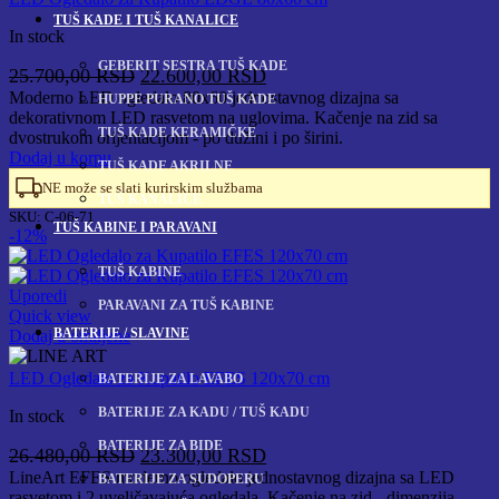
TUŠ KADE I TUŠ KANALICE
In stock
GEBERIT SESTRA TUŠ KADE
Originalna
Trenutna
25.700,00
RSD
22.600,00
RSD
cena
cena
Moderno LED ogledalo 80x60 jednostavnog dizajna sa
HUPPE PURANO TUŠ KADE
dekorativnom LED rasvetom na uglovima. Kačenje na zid sa
je
je:
TUŠ KADE KERAMIČKE
dvostrukom orijentacijom - po dužini i po širini.
bila:
22.600,00 RSD.
Dodaj u korpu
25.700,00 RSD.
TUŠ KADE AKRILNE
NE može se slati kurirskim službama
TUŠ KANALICE
SKU:
C-06-71
TUŠ KABINE I PARAVANI
-12%
TUŠ KABINE
Uporedi
PARAVANI ZA TUŠ KABINE
Quick view
BATERIJE / SLAVINE
Dodaj u omiljene
LED Ogledalo za Kupatilo EFES 120x70 cm
BATERIJE ZA LAVABO
BATERIJE ZA KADU / TUŠ KADU
In stock
BATERIJE ZA BIDE
Originalna
Trenutna
26.480,00
RSD
23.300,00
RSD
cena
cena
LineArt EFES moderno ogledalo jednostavnog dizajna sa LED
BATERIJE ZA SUDOPERU
rasvetom i 2 uveličavajuća ogledala. Kačenje na zid - dimenzija