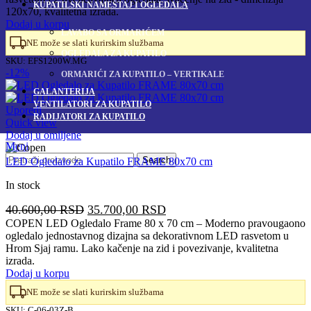
je
je:
KUPATILSKI NAMEŠTAJ I OGLEDALA
120x70, kvalitetna izrada.
bila:
23.300,00 RSD.
Dodaj u korpu
26.480,00 RSD.
LAVABO SA ORMARIĆEM
NE može se slati kurirskim službama
OGLEDALA ZA KUPATILO
SKU:
EFS1200W.MG
-12%
ORMARIĆI ZA KUPATILO – VERTIKALE
GALANTERIJA
VENTILATORI ZA KUPATILO
Uporedi
RADIJATORI ZA KUPATILO
Quick view
Dodaj u omiljene
Meni
Search
LED Ogledalo za Kupatilo FRAME 80x70 cm
In stock
Originalna
Trenutna
40.600,00
RSD
35.700,00
RSD
cena
cena
COPEN LED Ogledalo Frame 80 x 70 cm – Moderno pravougaono
ogledalo jednostavnog dizajna sa dekorativnom LED rasvetom u
je
je:
Hrom Sjaj ramu. Lako kačenje na zid i povezivanje, kvalitetna
bila:
35.700,00 RSD.
izrada.
40.600,00 RSD.
Dodaj u korpu
NE može se slati kurirskim službama
SKU:
C-06-03Z-B