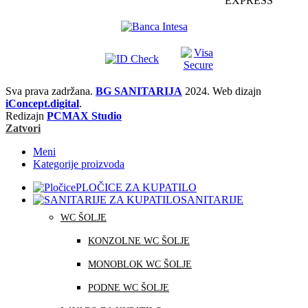
Sva prava zadržana.
BG SANITARIJA
2024. Web dizajn
iConcept.digital
.
Redizajn
PCMAX Studio
Zatvori
Meni
Kategorije proizvoda
PLOČICE ZA KUPATILO
SANITARIJE
WC ŠOLJE
KONZOLNE WC ŠOLJE
MONOBLOK WC ŠOLJE
PODNE WC ŠOLJE