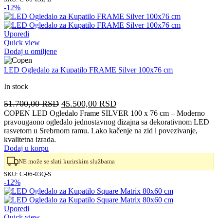
-12%
Uporedi
Quick view
Dodaj u omiljene
LED Ogledalo za Kupatilo FRAME Silver 100x76 cm
In stock
Originalna
Trenutna
51.700,00
RSD
45.500,00
RSD
cena
cena
COPEN LED Ogledalo Frame SILVER 100 x 76 cm – Moderno
pravougaono ogledalo jednostavnog dizajna sa dekorativnom LED
je
je:
rasvetom u Srebrnom ramu. Lako kačenje na zid i povezivanje,
bila:
45.500,00 RSD.
kvalitetna izrada.
51.700,00 RSD.
Dodaj u korpu
NE može se slati kurirskim službama
SKU:
C-06-03Q-S
-12%
Uporedi
Quick view