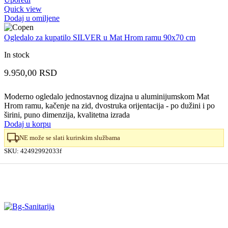
Quick view
Dodaj u omiljene
Ogledalo za kupatilo SILVER u Mat Hrom ramu 90x70 cm
In stock
9.950,00
RSD
Moderno ogledalo jednostavnog dizajna u aluminijumskom Mat
Hrom ramu, kačenje na zid, dvostruka orijentacija - po dužini i po
širini, puno dimenzija, kvalitetna izrada
Dodaj u korpu
NE može se slati kurirskim službama
SKU:
42492992033f