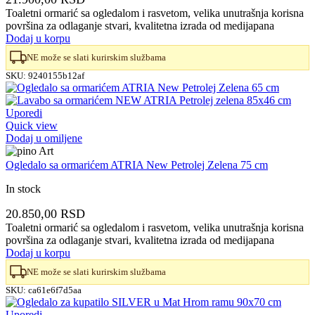
Toaletni ormarić sa ogledalom i rasvetom, velika unutrašnja korisna
površina za odlaganje stvari, kvalitetna izrada od medijapana
Dodaj u korpu
NE može se slati kurirskim službama
SKU:
9240155b12af
Uporedi
Quick view
Dodaj u omiljene
Ogledalo sa ormarićem ATRIA New Petrolej Zelena 75 cm
In stock
20.850,00
RSD
Toaletni ormarić sa ogledalom i rasvetom, velika unutrašnja korisna
površina za odlaganje stvari, kvalitetna izrada od medijapana
Dodaj u korpu
NE može se slati kurirskim službama
SKU:
ca61e6f7d5aa
Uporedi