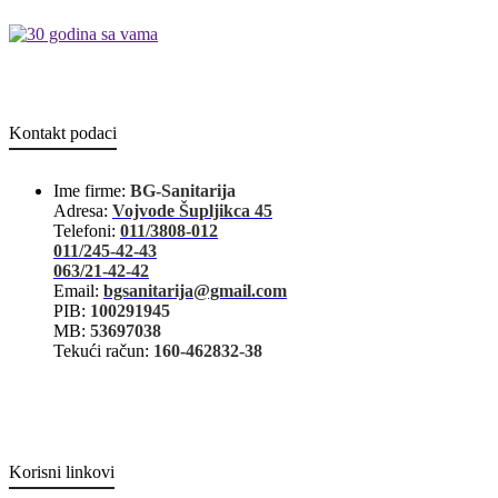
Kontakt podaci
Ime firme:
BG-Sanitarija
Adresa:
Vojvode Šupljikca 45
Telefoni:
011/3808-012
011/245-42-43
063/21-42-42
Email:
bgsanitarija@gmail.com
PIB:
100291945
MB:
53697038
Tekući račun:
160-462832-38
Korisni linkovi