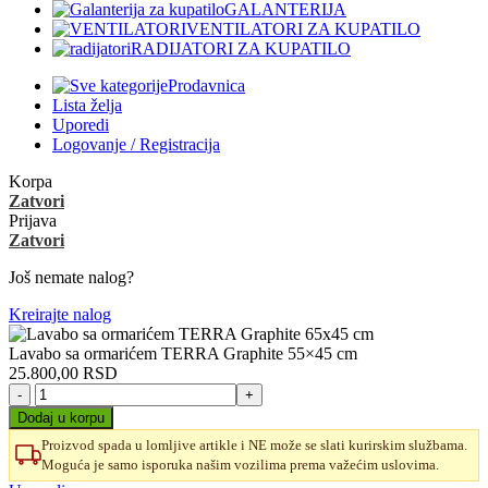
GALANTERIJA
VENTILATORI ZA KUPATILO
RADIJATORI ZA KUPATILO
Prodavnica
Lista želja
Uporedi
Logovanje / Registracija
Korpa
Zatvori
Prijava
Zatvori
Još nemate nalog?
Kreirajte nalog
Lavabo sa ormarićem TERRA Graphite 55×45 cm
25.800,00
RSD
Lavabo
sa
Dodaj u korpu
ormarićem
Proizvod spada u lomljive artikle i NE može se slati kurirskim službama.
TERRA
Moguća je samo isporuka našim vozilima prema važećim uslovima.
Graphite