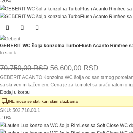
-20%
GEBERIT WC šolja konzolna TurboFlush Acanto Rimfree s
In stock
Originalna
Trenutna
70.750,00
RSD
56.600,00
RSD
GEBERIT ACANTO Konzolna WC šolja od sanitarnog porcelana. V
cena
cena
sa skrivenim kačenjem. Cena je za komplet sa uračunatom ori
je
je:
Dodaj u korpu
bila:
56.600,00
NE može se slati kurirskim službama
SKU:
502.718.00.1
70.750,00 RSD.
-10%