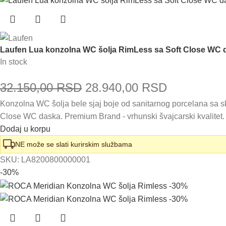
Laufen Lua konzolna WC šolja RimLess sa Soft Close WC
In stock
Originalna
Trenutna
32.150,00
RSD
28.940,00
RSD
Konzolna WC šolja bele sjaj boje od sanitarnog porcelana sa s
cena
cena
Close WC daska. Premium Brand - vrhunski švajcarski kvalitet.
je
je:
Dodaj u korpu
bila:
28.940,00
NE može se slati kurirskim službama
SKU:
LA8200800000001
32.150,00 RSD.
-30%