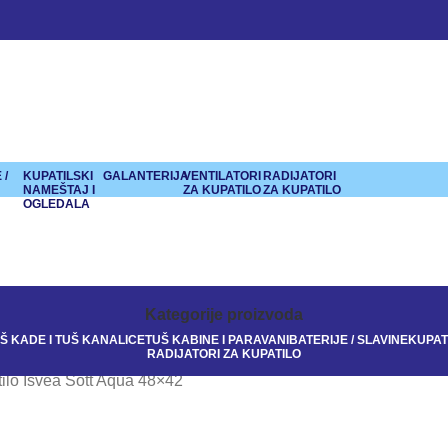
 /
KUPATILSKI
GALANTERIJA
VENTILATORI
RADIJATORI
NAMEŠTAJ I
ZA KUPATILO
ZA KUPATILO
OGLEDALA
Kategorije proizvoda
Š KADE I TUŠ KANALICE
TUŠ KABINE I PARAVANI
BATERIJE / SLAVINE
KUPAT
RADIJATORI ZA KUPATILO
ilo Isvea Sott Aqua 48×42