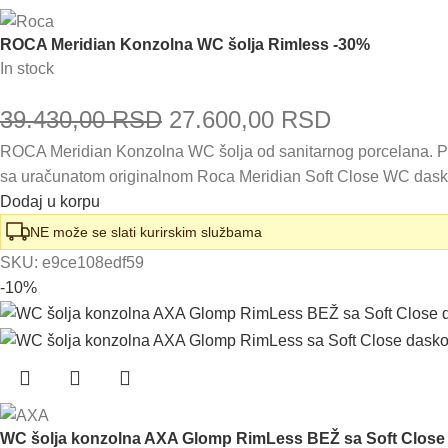
ROCA Meridian Konzolna WC šolja Rimless -30%
In stock
Originalna
Trenutna
39.430,00
RSD
27.600,00
RSD
ROCA Meridian Konzolna WC šolja od sanitarnog porcelana. Pr
cena
cena
sa uračunatom originalnom Roca Meridian Soft Close WC das
je
je:
Dodaj u korpu
bila:
27.600,00
NE može se slati kurirskim službama
SKU:
e9ce108edf59
39.430,00 RSD.
-10%
WC šolja konzolna AXA Glomp RimLess BEŽ sa Soft Clos