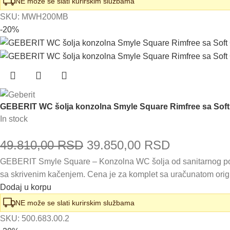
bila:
25.900,00
NE može se slati kurirskim službama
SKU:
MWH200MB
29.430,00 RSD.
-20%
GEBERIT WC šolja konzolna Smyle Square Rimfree sa Sof
In stock
Originalna
Trenutna
49.810,00
RSD
39.850,00
RSD
GEBERIT Smyle Square – Konzolna WC šolja od sanitarnog porc
cena
cena
sa skrivenim kačenjem. Cena je za komplet sa uračunatom or
je
je:
Dodaj u korpu
bila:
39.850,00
NE može se slati kurirskim službama
SKU:
500.683.00.2
49.810,00 RSD.