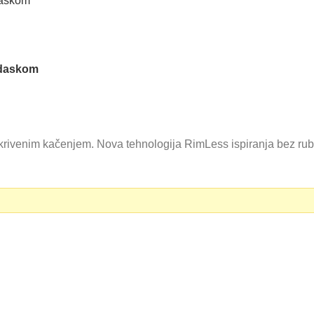
 daskom
krivenim kačenjem. Nova tehnologija RimLess ispiranja bez ruba
 RSD.