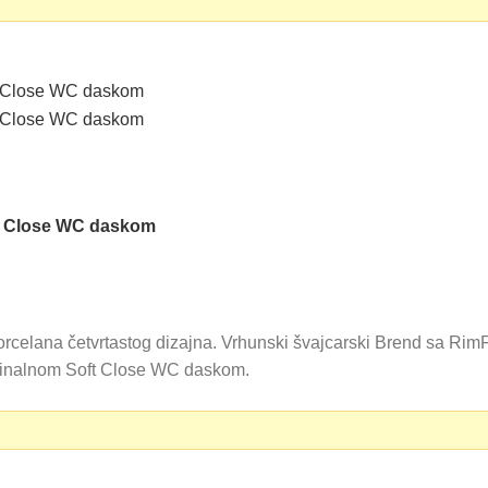
 RSD.
t Close WC daskom
elana četvrtastog dizajna. Vrhunski švajcarski Brend sa RimF
iginalnom Soft Close WC daskom.
 RSD.