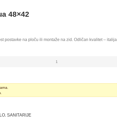
ua 48×42
postavke na ploču ili montaže na zid. Odličan kvalitet – italija
žbama.
a.
ILO
,
SANITARIJE