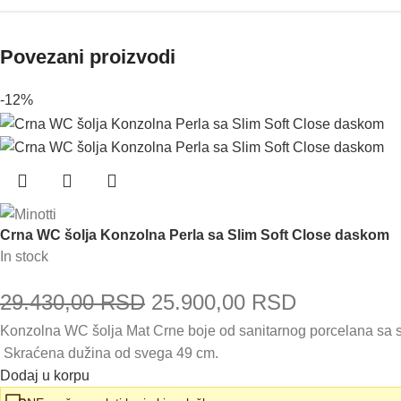
Povezani proizvodi
-12%
Crna WC šolja Konzolna Perla sa Slim Soft Close daskom
In stock
Originalna
Trenutna
29.430,00
RSD
25.900,00
RSD
Konzolna WC šolja Mat Crne boje od sanitarnog porcelana sa s
cena
cena
Skraćena dužina od svega 49 cm.
je
je:
Dodaj u korpu