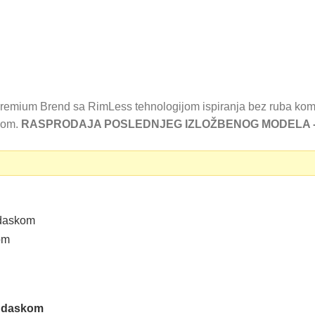
emium Brend sa RimLess tehnologijom ispiranja bez ruba komf
kom.
RASPRODAJA POSLEDNJEG IZLOŽBENOG MODELA 
 RSD.
e daskom