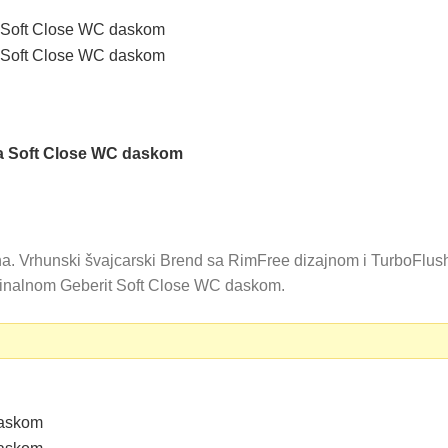
a Soft Close WC daskom
rhunski švajcarski Brend sa RimFree dizajnom i TurboFlush t
ginalnom Geberit Soft Close WC daskom.
 RSD.