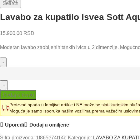
Search
Lavabo za kupatilo Isvea Sott Aq
15.900,00
RSD
Moderan lavabo zaobljenih tankih ivica u 2 dimenzije. Mogućnost 
Lavabo
za
kupatilo
Isvea
Dodaj u korpu
Sott
Proizvod spada u lomljive artikle i NE može se slati kurirskim slu
Aqua
Moguća je samo isporuka našim vozilima prema važećim uslovim
48x42
Uporedi
Dodaj u omiljene
količina
Šifra proizvoda:
1f865e74f14e
Kategorije:
LAVABO ZA KUPAT