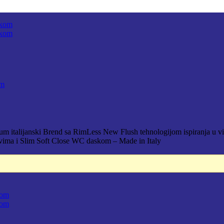
om
italijanski Brend sa RimLess New Flush tehnologijom ispiranja u vidu 
ovima i Slim Soft Close WC daskom – Made in Italy
D.