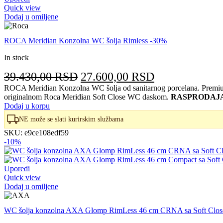
Quick view
Dodaj u omiljene
ROCA Meridian Konzolna WC šolja Rimless -30%
In stock
Originalna
Trenutna
39.430,00
RSD
27.600,00
RSD
cena
cena
ROCA Meridian Konzolna WC šolja od sanitarnog porcelana. Premium
originalnom Roca Meridian Soft Close WC daskom.
RASPRODAJA
je
je:
Dodaj u korpu
bila:
27.600,00 RS
NE može se slati kurirskim službama
39.430,00 RSD.
SKU:
e9ce108edf59
-10%
Uporedi
Quick view
Dodaj u omiljene
WC šolja konzolna AXA Glomp RimLess 46 cm CRNA sa Soft Clos