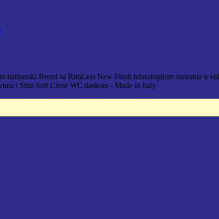
m
talijanski Brend sa RimLess New Flush tehnologijom ispiranja u vidu v
vima i Slim Soft Close WC daskom - Made in Italy
D.