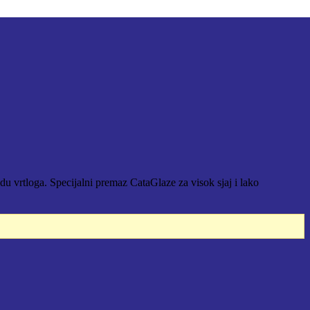
vrtloga. Specijalni premaz CataGlaze za visok sjaj i lako