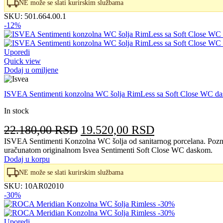
bila:
49.400,00 RS
NE može se slati kurirskim službama
61.750,00 RSD.
SKU:
501.664.00.1
-12%
Uporedi
Quick view
Dodaj u omiljene
ISVEA Sentimenti konzolna WC šolja RimLess sa Soft Close WC d
In stock
Originalna
Trenutna
22.180,00
RSD
19.520,00
RSD
cena
cena
ISVEA Sentimenti Konzolna WC šolja od sanitarnog porcelana. Poznat
uračunatom originalnom Isvea Sentimenti Soft Close WC daskom.
je
je:
Dodaj u korpu
bila:
19.520,00 RS
NE može se slati kurirskim službama
22.180,00 RSD.
SKU:
10AR02010
-30%
Uporedi