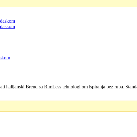
D.
askom
i italijanski Brend sa RimLess tehnologijom ispiranja bez ruba. Stan
D.