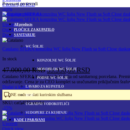
Povezani proizvodi
0
items
0,00
RSD
-15%
Kategorije proizvoda
Uporedi
All
products
Quick view
PLOČICE ZA KUPATILO
Dodaj u omiljene
SANITARIJE
WC ŠOLJE
Catalano SFERA konzolna WC šolja New Flush sa Soft Close dask
In stock
KONZOLNE WC ŠOLJE
Originalna
Trenutna
47.000,00
RSD
39.950,00
RSD
MONOBLOK WC ŠOLJE
cena
cena
Catalano SFERA Konzolna WC šolja od sanitarnog porcelana. Premium 
PODNE WC ŠOLJE
održavanje. Cena je za CEO komplet sa uračunatim priključnim šraf
je
je:
LAVABO ZA KUPATILO
Dodaj u korpu
bila:
39.950,00 RS
NE može se slati kurirskim službama
BIDE
47.000,00 RSD.
SKU:
cat54SFkomplet
UGRADNI VODOKOTLIĆI
-15%
SUDOPERE ZA KUHINJU
KADE I PARAVANI
Uporedi
Quick view