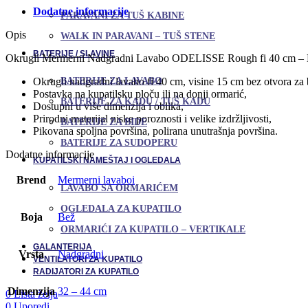
Dodatne informacije
PARAVANI ZA TUŠ KABINE
Opis
WALK IN PARAVANI – TUŠ STENE
BATERIJE / SLAVINE
Okrugli Mermerni Nadgradni Lavabo ODELISSE Rough fi 40 cm – Lu
BATERIJE ZA LAVABO
Okrugli nadgradni lavabo fi 40 cm, visine 15 cm bez otvora za b
Postavka na kupatilsku ploču ili na donji ormarić,
BATERIJE ZA KADU / TUŠ KADU
Dostupni u više dimenzija i oblika,
Prirodni materijal niske poroznosti i velike izdržljivosti,
BATERIJE ZA BIDE
Pikovana spoljna površina, polirana unutrašnja površina.
BATERIJE ZA SUDOPERU
Dodatne informacije
KUPATILSKI NAMEŠTAJ I OGLEDALA
Brend
Mermerni lavaboi
LAVABO SA ORMARIĆEM
OGLEDALA ZA KUPATILO
Boja
Bež
ORMARIĆI ZA KUPATILO – VERTIKALE
GALANTERIJA
Vrsta
Nadgradni
VENTILATORI ZA KUPATILO
RADIJATORI ZA KUPATILO
Dimenzija
32 – 44 cm
0
Lista želja
0
Uporedi