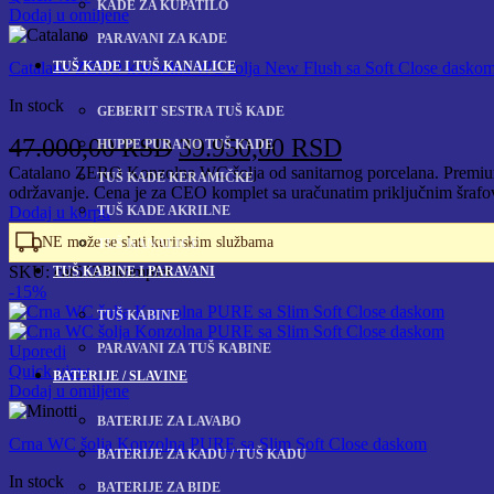
KADE ZA KUPATILO
Dodaj u omiljene
PARAVANI ZA KADE
TUŠ KADE I TUŠ KANALICE
Catalano ZERO konzolna WC šolja New Flush sa Soft Close dasko
In stock
GEBERIT SESTRA TUŠ KADE
Originalna
Trenutna
47.000,00
RSD
39.950,00
RSD
HUPPE PURANO TUŠ KADE
cena
cena
Catalano ZERO Konzolna WC šolja od sanitarnog porcelana. Premium i
TUŠ KADE KERAMIČKE
održavanje. Cena je za CEO komplet sa uračunatim priključnim šrafo
je
je:
TUŠ KADE AKRILNE
Dodaj u korpu
bila:
39.950,00 RS
NE može se slati kurirskim službama
TUŠ KANALICE
47.000,00 RSD.
SKU:
cat55ZRkomplet
TUŠ KABINE I PARAVANI
-15%
TUŠ KABINE
PARAVANI ZA TUŠ KABINE
Uporedi
Quick view
BATERIJE / SLAVINE
Dodaj u omiljene
BATERIJE ZA LAVABO
Crna WC šolja Konzolna PURE sa Slim Soft Close daskom
BATERIJE ZA KADU / TUŠ KADU
In stock
BATERIJE ZA BIDE