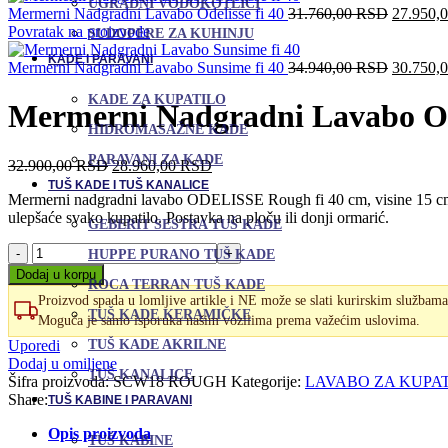
UGRADNI VODOKOTLIĆI
Original
Mermerni Nadgradni Lavabo Odelisse fi 40
31.760,00
RSD
27.950,
cena
Povratak na proizvode
SUDOPERE ZA KUHINJU
je
KADE I PARAVANI
bila:
Original
Mermerni Nadgradni Lavabo Sunsime fi 40
34.940,00
RSD
30.750,
31.760,
cena
KADE ZA KUPATILO
je
Mermerni Nadgradni Lavabo Ode
bila:
HIDROMASAŽNE KADE
34.940,
PARAVANI ZA KADE
Originalna
Trenutna
32.900,00
RSD
28.960,00
RSD
cena
cena
TUŠ KADE I TUŠ KANALICE
Mermerni nadgradni lavabo ODELISSE Rough fi 40 cm, visine 15 cm 
je
je:
ulepšaće svako kupatilo. Postavka na ploču ili donji ormarić.
bila:
28.960,00 RSD.
GEBERIT SESTRA TUŠ KADE
32.900,00 RSD.
Mermerni
HUPPE PURANO TUŠ KADE
Nadgradni
Dodaj u korpu
ROCA TERRAN TUŠ KADE
Lavabo
Proizvod spada u lomljive artikle i NE može se slati kurirskim službama
Odelisse
TUŠ KADE KERAMIČKE
Moguća je samo isporuka našim vozilima prema važećim uslovima.
Rough
fi
Uporedi
TUŠ KADE AKRILNE
40
Dodaj u omiljene
TUŠ KANALICE
količina
Šifra proizvoda:
SCW18 ROUGH
Kategorije:
LAVABO ZA KUPA
Share:
TUŠ KABINE I PARAVANI
Opis proizvoda
TUŠ KABINE