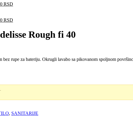
na
Trenutna
00
RSD
cena
je:
na
27.950,00 RSD.
Trenutna
00
RSD
00 RSD.
cena
je:
lisse Rough fi 40
30.750,00 RSD.
00 RSD.
bez rupe za bateriju. Okrugli lavabo sa pikovanom spoljnom površin
.
TILO
,
SANITARIJE