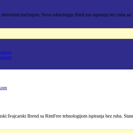
 skrivenim kačenjem. Nova tehnologija RimLess ispiranja bez ruba na 
D.
skom
švajcarski Brend sa RimFree tehnologijom ispiranja bez ruba. Stand