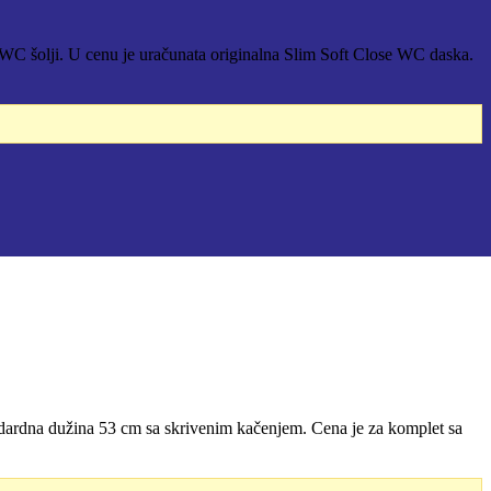
WC šolji. U cenu je uračunata originalna Slim Soft Close WC daska.
ardna dužina 53 cm sa skrivenim kačenjem. Cena je za komplet sa