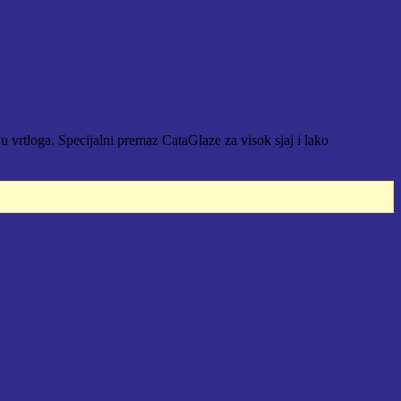
rtloga. Specijalni premaz CataGlaze za visok sjaj i lako