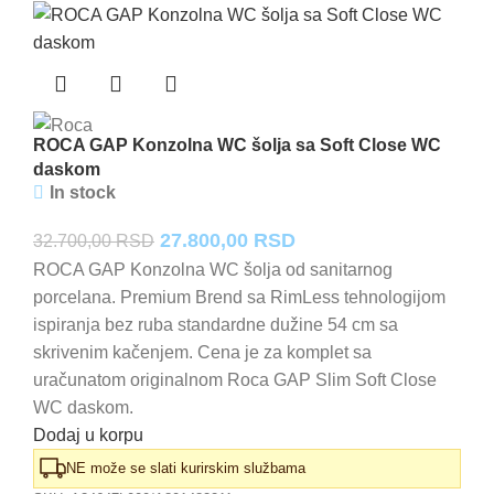
ROCA GAP Konzolna WC šolja sa Soft Close WC
daskom
In stock
Originalna
Trenutna
27.800,00
RSD
32.700,00
RSD
cena
cena
ROCA GAP Konzolna WC šolja od sanitarnog
porcelana. Premium Brend sa RimLess tehnologijom
je
je:
ispiranja bez ruba standardne dužine 54 cm sa
bila:
27.800,00 RSD.
skrivenim kačenjem. Cena je za komplet sa
32.700,00 RSD.
uračunatom originalnom Roca GAP Slim Soft Close
WC daskom.
Dodaj u korpu
NE može se slati kurirskim službama