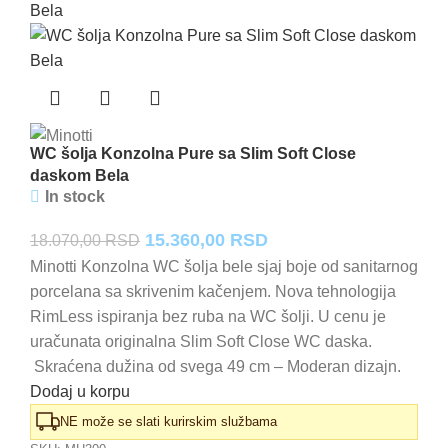
WC šolja Konzolna Pure sa Slim Soft Close
daskom Bela
In stock
Originalna
Trenutna
15.360,00
RSD
18.070,00
RSD
cena
cena
Minotti Konzolna WC šolja bele sjaj boje od sanitarnog
porcelana sa skrivenim kačenjem. Nova tehnologija
je
je:
RimLess ispiranja bez ruba na WC šolji. U cenu je
bila:
15.360,00 RSD.
uračunata originalna Slim Soft Close WC daska.
18.070,00 RSD.
Skraćena dužina od svega 49 cm – Moderan dizajn.
Dodaj u korpu
NE može se slati kurirskim službama