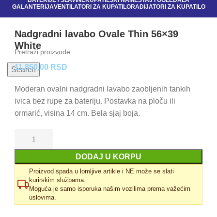
BATERIJE / SLAVINE
KUPATILSKI NAMEŠTAJ I OGLEDALA
GALANTERIJA
VENTILATORI ZA KUPATILO
RADIJATORI ZA KUPATILO
Nadgradni lavabo Ovale Thin 56×39
White
11.850,00
RSD
Search
Moderan ovalni nadgradni lavabo zaobljenih tankih
ivica bez rupe za bateriju. Postavka na ploču ili
ormarić, visina 14 cm. Bela sjaj boja.
DODAJ U KORPU
Proizvod spada u lomljive artikle i NE može se slati
kurirskim službama.
Moguća je samo isporuka našim vozilima prema važećim
uslovima.