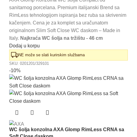
cena
cena
sanitarnog porcelana. Premium italijanski Brend sa
je
je:
RimLess tehnologijom ispiranja bez ruba sa skrivenim
bila:
33.650,00 RSD.
kačenjem. Cena je za komplet sa uračunatom
38.240,00 RSD.
originalnom Slim Soft Close WC daskom – Made in
Italy.
Najkraća WC šolja na tržištu - 46 cm
Dodaj u korpu
NE može se slati kurirskim službama
SKU:
0201201/329101
-10%
WC šolja konzolna AXA Glomp RimLess CRNA sa
Soft Close daskom