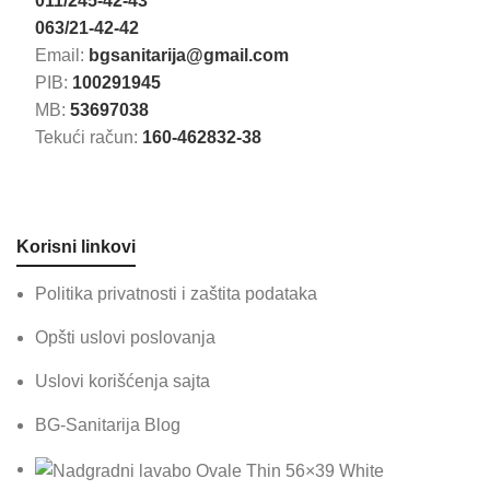
011/245-42-43
063/21-42-42
Email:
bgsanitarija@gmail.com
PIB:
100291945
MB:
53697038
Tekući račun:
160-462832-38
Korisni linkovi
Politika privatnosti i zaštita podataka
Opšti uslovi poslovanja
Uslovi korišćenja sajta
BG-Sanitarija Blog