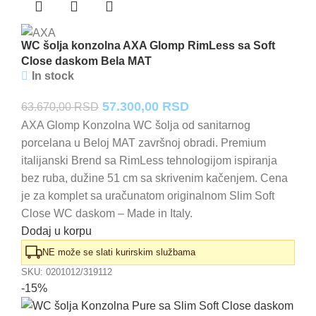
WC šolja konzolna AXA Glomp RimLess sa Soft
Close daskom Bela MAT
In stock
Originalna
Trenutna
57.300,00
RSD
63.670,00
RSD
cena
cena
AXA Glomp Konzolna WC šolja od sanitarnog
porcelana u Beloj MAT završnoj obradi. Premium
je
je:
italijanski Brend sa RimLess tehnologijom ispiranja
bila:
57.300,00 RSD.
bez ruba, dužine 51 cm sa skrivenim kačenjem. Cena
63.670,00 RSD.
je za komplet sa uračunatom originalnom Slim Soft
Close WC daskom – Made in Italy.
Dodaj u korpu
NE može se slati kurirskim službama
SKU:
0201012/319112
-15%