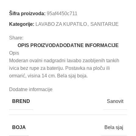
Uporedi
Dodaj u omiljene
Šifra proizvoda:
95af4450c711
Kategorije:
LAVABO ZA KUPATILO
,
SANITARIJE
Share:
OPIS PROIZVODA
DODATNE INFORMACIJE
Opis
Moderan ovalni nadgradni lavabo zaobljenih tankih
ivica bez rupe za bateriju. Postavka na ploču ili
ormarić, visina 14 cm. Bela sjaj boja.
Dodatne informacije
BREND
Sanovit
BOJA
Bela sjaj