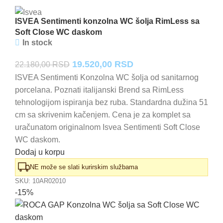
ISVEA Sentimenti konzolna WC šolja RimLess sa
Soft Close WC daskom
In stock
Originalna
Trenutna
19.520,00
RSD
22.180,00
RSD
cena
cena
ISVEA Sentimenti Konzolna WC šolja od sanitarnog
porcelana. Poznati italijanski Brend sa RimLess
je
je:
tehnologijom ispiranja bez ruba. Standardna dužina 51
bila:
19.520,00 RSD.
cm sa skrivenim kačenjem. Cena je za komplet sa
22.180,00 RSD.
uračunatom originalnom Isvea Sentimenti Soft Close
WC daskom.
Dodaj u korpu
NE može se slati kurirskim službama
SKU:
10AR02010
-15%