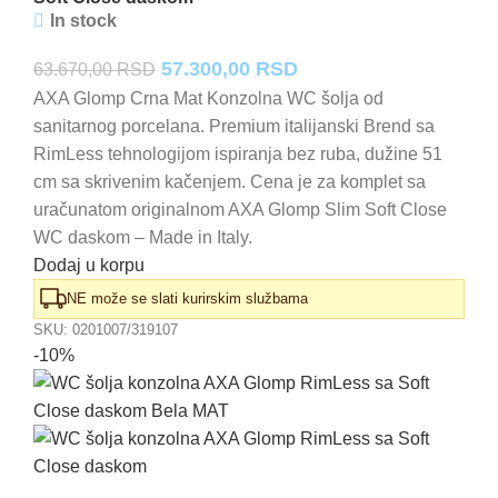
In stock
Originalna
Trenutna
57.300,00
RSD
63.670,00
RSD
cena
cena
AXA Glomp Crna Mat Konzolna WC šolja od
sanitarnog porcelana. Premium italijanski Brend sa
je
je:
RimLess tehnologijom ispiranja bez ruba, dužine 51
bila:
57.300,00 RSD.
cm sa skrivenim kačenjem. Cena je za komplet sa
63.670,00 RSD.
uračunatom originalnom AXA Glomp Slim Soft Close
WC daskom – Made in Italy.
Dodaj u korpu
NE može se slati kurirskim službama
SKU:
0201007/319107
-10%