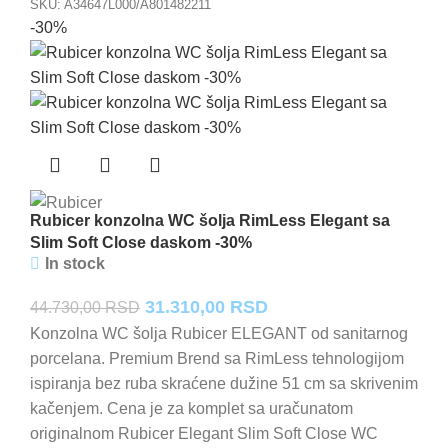
SKU:
A34647L000/A801482211
-30%
Rubicer konzolna WC šolja RimLess Elegant sa
Slim Soft Close daskom -30%
In stock
Originalna
Trenutna
31.310,00
RSD
44.730,00
RSD
cena
cena
Konzolna WC šolja Rubicer ELEGANT od sanitarnog
porcelana. Premium Brend sa RimLess tehnologijom
je
je:
ispiranja bez ruba skraćene dužine 51 cm sa skrivenim
bila:
31.310,00 RSD.
kačenjem. Cena je za komplet sa uračunatom
44.730,00 RSD.
originalnom Rubicer Elegant Slim Soft Close WC