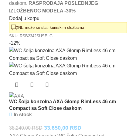
daskom.
RASPRODAJA POSLEDNJEG
IZLOŽBENOG MODELA -30%
Dodaj u korpu
NE može se slati kurirskim službama
SKU:
RSB2342SUSELG
-12%
WC šolja konzolna AXA Glomp RimLess 46 cm
Compact sa Soft Close daskom
In stock
Originalna
Trenutna
33.650,00
RSD
38.240,00
RSD
AXA Glomp Konzolna WC šolja Compact od