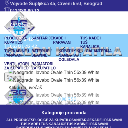
Vojvode Šupljikca 45, Crveni krst, Beograd
011/380-80-12
011/245-42-43
063/21-42-42
bgsanitarija@gmail.com
PLOČICE ZA
SANITARIJE
KADE I
TUŠ KADE I
011 245-42-43
KUPATILO
PARAVANI
TUŠ
063/21-42-42
KANALICE
TUŠ KABINE I
BATERIJE /
KUPATILSKI
GALANTERIJA
PARAVANI
SLAVINE
NAMEŠTAJ I
OGLEDALA
VENTILATORI
RADIJATORI
ZA KUPATILO
ZA KUPATILO
Search
Klikni da uvećaš
0,00
RSD
Početna
SANITARIJE
LAVABO ZA KUPATILO
Kategorije proizvoda
Nadgradni lavabo Ovale Thin 56×39 White
ALL
PRODUCTS
PLOČICE ZA KUPATILO
SANITARIJE
KADE I PARAVANI
Povratak na proizvode
TUŠ KADE I TUŠ KANALICE
TUŠ KABINE I PARAVANI