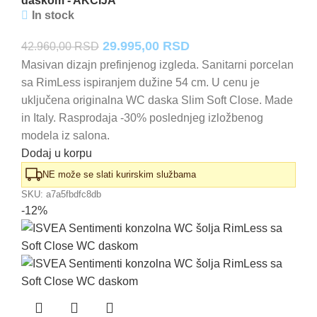
daskom - AKCIJA
In stock
Originalna
Trenutna
29.995,00
RSD
42.960,00
RSD
cena
cena
Masivan dizajn prefinjenog izgleda. Sanitarni porcelan
sa RimLess ispiranjem dužine 54 cm. U cenu je
je
je:
uključena originalna WC daska Slim Soft Close. Made
bila:
29.995,00 RSD.
in Italy. Rasprodaja -30% poslednjeg izložbenog
42.960,00 RSD.
modela iz salona.
Dodaj u korpu
NE može se slati kurirskim službama
SKU:
a7a5fbdfc8db
-12%