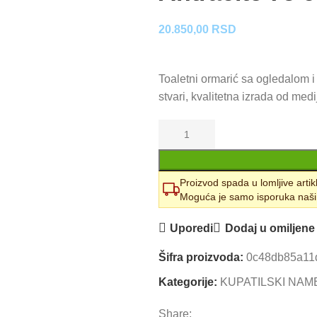
20.850,00
RSD
Toaletni ormarić sa ogledalom i
stvari, kvalitetna izrada od med
Proizvod spada u lomljive artik
Moguća je samo isporuka naši
Uporedi
Dodaj u omiljene
Šifra proizvoda:
0c48db85a11
Kategorije:
KUPATILSKI NAM
Share: