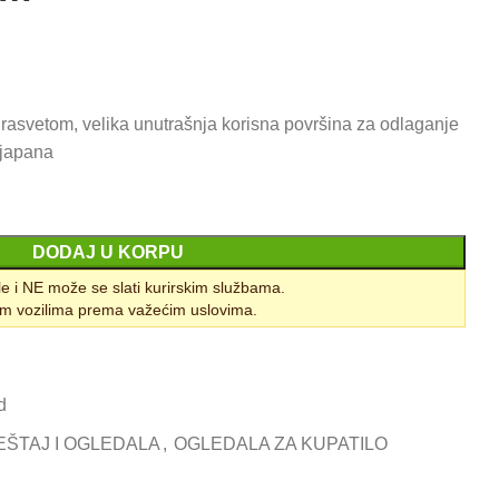
 rasvetom, velika unutrašnja korisna površina za odlaganje
ijapana
DODAJ U KORPU
le i NE može se slati kurirskim službama.
m vozilima prema važećim uslovima.
d
EŠTAJ I OGLEDALA
,
OGLEDALA ZA KUPATILO