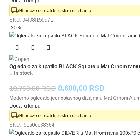
Dodaj u korpu
NE može se slati kurirskim službama
SKU:
94f98f159d71
-20%
Ogledalo za kupatilo BLACK Square u Mat Crnom ram
In stock
Originalna
Trenutna
8.600,00
RSD
10.750,00
RSD
Moderno ogledalo jednostavnog dizajna u Mat Crnom Aluminij
cena
cena
Dodaj u korpu
je
je:
NE može se slati kurirskim službama
bila:
8.600,00 
SKU:
f91a0dc38364
10.750,00 RSD.