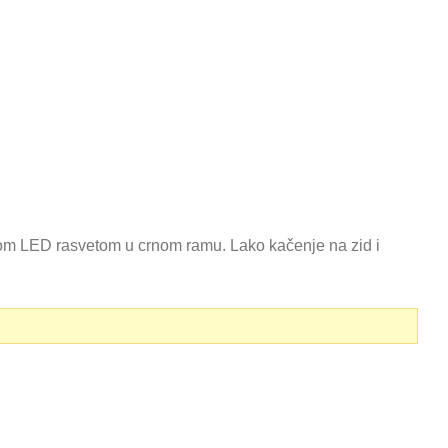
 LED rasvetom u crnom ramu. Lako kačenje na zid i