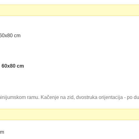
u 60x80 cm
umskom ramu. Kačenje na zid, dvostruka orijentacija - po dužini
RSD.