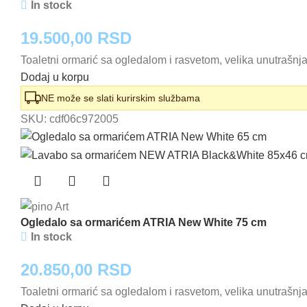
In stock
19.500,00
RSD
Toaletni ormarić sa ogledalom i rasvetom, velika unutrašnja
Dodaj u korpu
NE može se slati kurirskim službama
SKU:
cdf06c972005
Ogledalo sa ormarićem ATRIA New White 75 cm
In stock
20.850,00
RSD
Toaletni ormarić sa ogledalom i rasvetom, velika unutrašnja