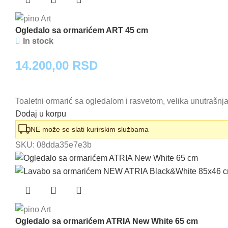
Ogledalo sa ormarićem ART 45 cm
In stock
14.200,00
RSD
Toaletni ormarić sa ogledalom i rasvetom, velika unutrašnja
Dodaj u korpu
NE može se slati kurirskim službama
SKU:
08dda35e7e3b
Ogledalo sa ormarićem ATRIA New White 65 cm