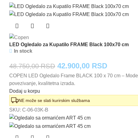
LED Ogledalo za Kupatilo FRAME Black 100x70 cm
In stock
Originalna
Trenutna
42.900,00
RSD
48.750,00
RSD
COPEN LED Ogledalo Frame BLACK 100 x 70 cm – Moderno 
cena
cena
povezivanje, kvalitetna izrada.
je
je:
Dodaj u korpu
bila:
42.900,0
NE može se slati kurirskim službama
SKU:
C-06-03K-B
48.750,00 RSD.