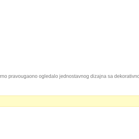
pravougaono ogledalo jednostavnog dizajna sa dekorativnom
0 RSD.