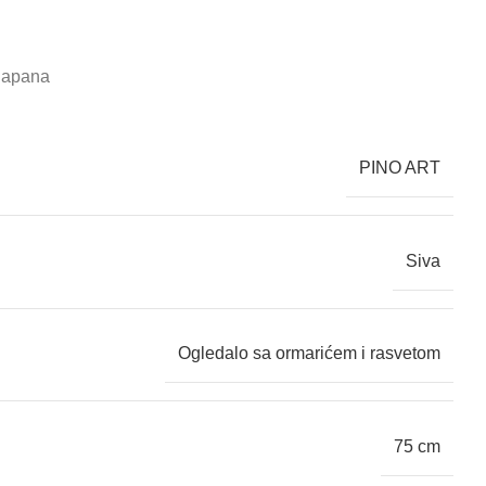
ijapana
PINO ART
Siva
Ogledalo sa ormarićem i rasvetom
75 cm