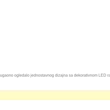
ono ogledalo jednostavnog dizajna sa dekorativnom LED rasv
0 RSD.