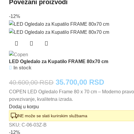
Povezani proizvodi
-12%
LED Ogledalo za Kupatilo FRAME 80x70 cm
In stock
Originalna
Trenutna
35.700,00
RSD
40.600,00
RSD
COPEN LED Ogledalo Frame 80 x 70 cm – Moderno pravouga
cena
cena
povezivanje, kvalitetna izrada.
je
je:
Dodaj u korpu
bila:
35.700,0
NE može se slati kurirskim službama
SKU:
C-06-03Z-B
40.600,00 RSD.
-12%