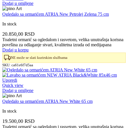
Dodaj u omiljene
Ogledalo sa ormarićem ATRIA New Petrolej Zelena 75 cm
In stock
20.850,00
RSD
Toaletni ormarić sa ogledalom i rasvetom, velika unutrašnja korisna
površina za odlaganje stvari, kvalitetna izrada od medijapana
Dodaj u korpu
NE može se slati kurirskim službama
SKU:
ca61e6f7d5aa
Uporedi
Quick view
Dodaj u omiljene
Ogledalo sa ormarićem ATRIA New White 65 cm
In stock
19.500,00
RSD
Toaletni ormarić sa ogledalom i rasvetom, velika unutrašnja korisna