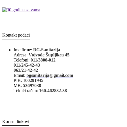
Kontakt podaci
Ime firme:
BG-Sanitarija
Adresa:
Vojvode Šupljikca 45
Telefoni:
011/3808-012
011/245-42-43
063/21-42-42
Email:
bgsanitarija@gmail.com
PIB:
100291945
MB:
53697038
Tekući račun:
160-462832-38
Korisni linkovi