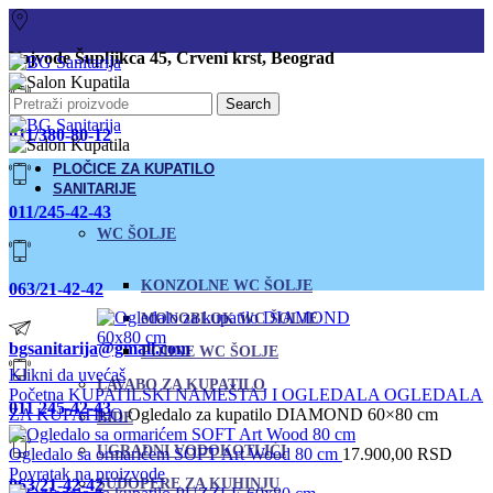
Vojvode Šupljikca 45, Crveni krst, Beograd
Search
011/380-80-12
PLOČICE ZA KUPATILO
SANITARIJE
011/245-42-43
WC ŠOLJE
KONZOLNE WC ŠOLJE
063/21-42-42
MONOBLOK WC ŠOLJE
bgsanitarija@gmail.com
PODNE WC ŠOLJE
Klikni da uvećaš
LAVABO ZA KUPATILO
Početna
KUPATILSKI NAMEŠTAJ I OGLEDALA
OGLEDALA
011 245-42-43
ZA KUPATILO
Ogledalo za kupatilo DIAMOND 60×80 cm
BIDE
UGRADNI VODOKOTLIĆI
Ogledalo sa ormarićem SOFT Art Wood 80 cm
17.900,00
RSD
Povratak na proizvode
063/21-42-42
SUDOPERE ZA KUHINJU