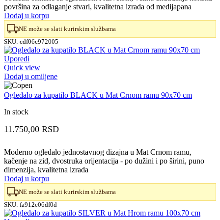
površina za odlaganje stvari, kvalitetna izrada od medijapana
Dodaj u korpu
NE može se slati kurirskim službama
SKU:
cdf06c972005
Uporedi
Quick view
Dodaj u omiljene
Ogledalo za kupatilo BLACK u Mat Crnom ramu 90x70 cm
In stock
11.750,00
RSD
Moderno ogledalo jednostavnog dizajna u Mat Crnom ramu,
kačenje na zid, dvostruka orijentacija - po dužini i po širini, puno
dimenzija, kvalitetna izrada
Dodaj u korpu
NE može se slati kurirskim službama
SKU:
fa912e06df0d