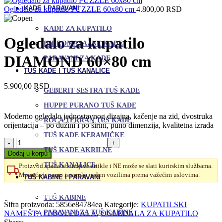
KADE I PARAVANI
Ogledalo za kupatilo PUZZLE 60x80 cm
4.800,00
RSD
KADE ZA KUPATILO
Ogledalo za kupatilo
HIDROMASAŽNE KADE
DIAMOND 60×80 cm
PARAVANI ZA KADE
TUŠ KADE I TUŠ KANALICE
5.900,00
RSD
GEBERIT SESTRA TUŠ KADE
HUPPE PURANO TUŠ KADE
Moderno ogledalo jednostavnog dizajna, kačenje na zid, dvostruka
ROCA TERRAN TUŠ KADE
orijentacija – po dužini i po širini, puno dimenzija, kvalitetna izrada
TUŠ KADE KERAMIČKE
Ogledalo
za
TUŠ KADE AKRILNE
Dodaj u korpu
kupatilo
TUŠ KANALICE
Proizvod spada u lomljive artikle i NE može se slati kurirskim službama.
DIAMOND
Moguća je samo isporuka našim vozilima prema važećim uslovima.
60x80
TUŠ KABINE I PARAVANI
cm
Uporedi
količina
Dodaj u omiljene
TUŠ KABINE
Šifra proizvoda:
5856e84784ea
Kategorije:
KUPATILSKI
PARAVANI ZA TUŠ KABINE
NAMEŠTAJ I OGLEDALA
,
OGLEDALA ZA KUPATILO