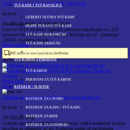
LED Ogledalo za Kupatilo EFES 120x70 cm
TUŠ KADE I TUŠ KANALICE
In stock
GEBERIT SESTRA TUŠ KADE
Originalna
Trenutna
26.480,00
RSD
23.300,00
RSD
HUPPE PURANO TUŠ KADE
cena
cena
LineArt EFES moderno ogledalo jednostavnog dizajna sa LED
rasvetom i 2 uveličavajuća ogledala. Kačenje na zid - dimenzija
TUŠ KADE KERAMIČKE
je
je:
120x70, kvalitetna izrada.
bila:
23.300,00 RSD.
TUŠ KADE AKRILNE
Dodaj u korpu
26.480,00 RSD.
TUŠ KANALICE
NE može se slati kurirskim službama
TUŠ KABINE I PARAVANI
SKU:
EFS1200W.MG
TUŠ KABINE
Uporedi
PARAVANI ZA TUŠ KABINE
Quick view
Dodaj u omiljene
BATERIJE / SLAVINE
Ogledalo sa ormarićem ATRIA New Antracite 65 cm
BATERIJE ZA LAVABO
In stock
BATERIJE ZA KADU / TUŠ KADU
BATERIJE ZA BIDE
19.500,00
RSD
Toaletni ormarić sa ogledalom i rasvetom, velika unutrašnja korisna
BATERIJE ZA SUDOPERU
površina za odlaganje stvari, kvalitetna izrada od medijapana