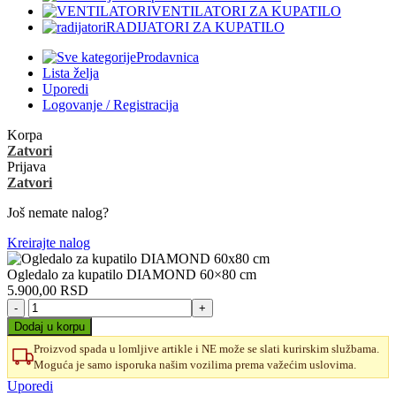
VENTILATORI ZA KUPATILO
RADIJATORI ZA KUPATILO
Prodavnica
Lista želja
Uporedi
Logovanje / Registracija
Korpa
Zatvori
Prijava
Zatvori
Još nemate nalog?
Kreirajte nalog
Ogledalo za kupatilo DIAMOND 60×80 cm
5.900,00
RSD
Ogledalo
za
Dodaj u korpu
kupatilo
Proizvod spada u lomljive artikle i NE može se slati kurirskim službama.
DIAMOND
Moguća je samo isporuka našim vozilima prema važećim uslovima.
60x80
cm
Uporedi