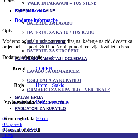
Share:
WALK IN PARAVANI – TUŠ STENE
Opis proizvoda
BATERIJE / SLAVINE
Dodatne informacije
BATERIJE ZA LAVABO
Opis
BATERIJE ZA KADU / TUŠ KADU
Moderno ogledalo jednostavnog dizajna, kačenje na zid, dvostruka
BATERIJE ZA BIDE
orijentacija – po dužini i po širini, puno dimenzija, kvalitetna izrada
BATERIJE ZA SUDOPERU
Dodatne informacije
KUPATILSKI NAMEŠTAJ I OGLEDALA
Brend
COPEN
LAVABO SA ORMARIĆEM
OGLEDALA ZA KUPATILO
Boja
Hrom – Staklo
ORMARIĆI ZA KUPATILO – VERTIKALE
GALANTERIJA
Vrsta ogledala
Obično ogledalo
VENTILATORI ZA KUPATILO
RADIJATORI ZA KUPATILO
Širina ogledala
60 cm
0
Lista želja
0
Uporedi
0
items
0,00
RSD
Povezani proizvodi
-12%