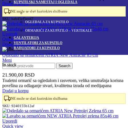
KUPATILSKI NAMEŠTAJ I OGLEDALA
Dodaj u korpu
NE može se slati kurirskim službama
LAVABO SA ORMARIĆEM
SKU:
bab45ef5ecd7
OGLEDALA ZA KUPATILO
ORMARIĆI ZA KUPATILO – VERTIKALE
Uporedi
GALANTERIJA
Quick view
VENTILATORI ZA KUPATILO
Dodaj u omiljene
RADIJATORI ZA KUPATILO
Ogledalo sa ormarićem ATRIA New Antracite 85 cm
Meni
In stock
Search
21.900,00
RSD
Toaletni ormarić sa ogledalom i rasvetom, velika unutrašnja korisna
površina za odlaganje stvari, kvalitetna izrada od medijapana
Dodaj u korpu
NE može se slati kurirskim službama
SKU:
9240155b12af
Uporedi
Quick view