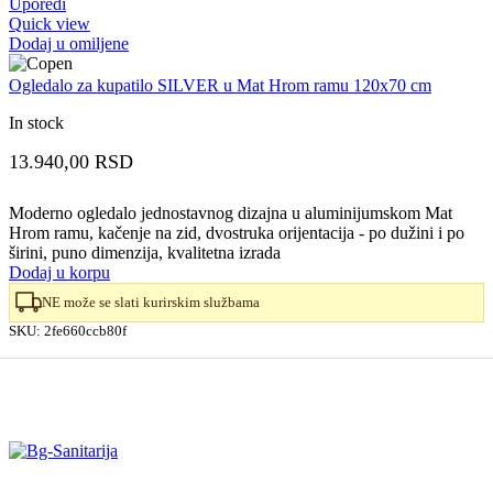
Uporedi
Quick view
Dodaj u omiljene
Ogledalo za kupatilo SILVER u Mat Hrom ramu 120x70 cm
In stock
13.940,00
RSD
Moderno ogledalo jednostavnog dizajna u aluminijumskom Mat
Hrom ramu, kačenje na zid, dvostruka orijentacija - po dužini i po
širini, puno dimenzija, kvalitetna izrada
Dodaj u korpu
NE može se slati kurirskim službama
SKU:
2fe660ccb80f