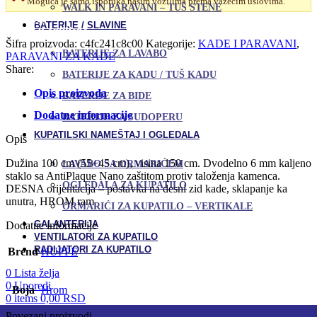
Moguća je samo isporuka našim vozilima prema važećim uslovima.
Pure
WALK IN PARAVANI – TUŠ STENE
100x150
Uporedi
BATERIJE / SLAVINE
Desni
Dodaj u omiljene
količina
Šifra proizvoda:
c4fc241c8c00
Kategorije:
KADE I PARAVANI
,
BATERIJE ZA LAVABO
PARAVANI ZA KADE
Share:
BATERIJE ZA KADU / TUŠ KADU
Opis proizvoda
BATERIJE ZA BIDE
Dodatne informacije
BATERIJE ZA SUDOPERU
KUPATILSKI NAMEŠTAJ I OGLEDALA
Opis
Dužina 100 cm (55+45 cm), visina 150 cm. Dvodelno 6 mm kaljeno
LAVABO SA ORMARIĆEM
staklo sa AntiPlaque Nano zaštitom protiv taloženja kamenca.
OGLEDALA ZA KUPATILO
DESNA orijentacija – postavka na desni zid kade, sklapanje ka
unutra, HROM ram
ORMARIĆI ZA KUPATILO – VERTIKALE
GALANTERIJA
Dodatne informacije
VENTILATORI ZA KUPATILO
RADIJATORI ZA KUPATILO
Brend
HUPPE
0
Lista želja
0
Uporedi
Boja
Hrom
0
items
0,00
RSD
Povezani proizvodi