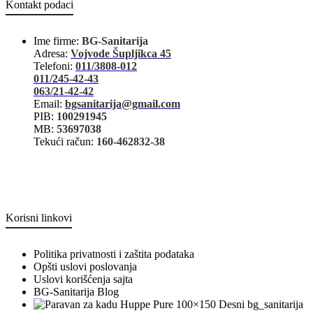
Kontakt podaci
Ime firme:
BG-Sanitarija
Adresa:
Vojvode Šupljikca 45
Telefoni:
011/3808-012
011/245-42-43
063/21-42-42
Email:
bgsanitarija@gmail.com
PIB:
100291945
MB:
53697038
Tekući račun:
160-462832-38
Korisni linkovi
Politika privatnosti i zaštita podataka
Opšti uslovi poslovanja
Uslovi korišćenja sajta
BG-Sanitarija Blog
bg_sanitarija