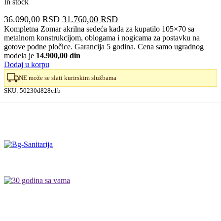
In stock
Originalna
Trenutna
36.090,00
RSD
31.760,00
RSD
cena
cena
Kompletna Zomar akrilna sedeća kada za kupatilo 105×70 sa
metalnom konstrukcijom, oblogama i nogicama za postavku na
je
je:
gotove podne pločice. Garancija 5 godina. Cena samo ugradnog
bila:
31.760,00 RSD.
modela je
14.900,00 din
36.090,00 RSD.
Dodaj u korpu
NE može se slati kurirskim službama
SKU:
50230d828c1b