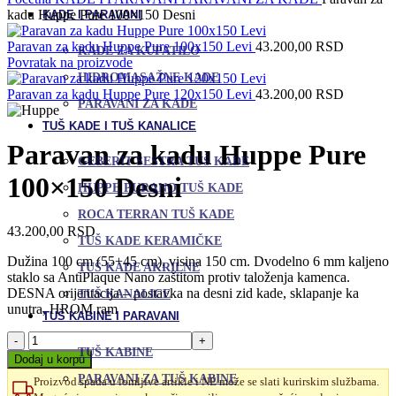
kadu Huppe Pure 100×150 Desni
KADE I PARAVANI
Paravan za kadu Huppe Pure 100x150 Levi
43.200,00
RSD
KADE ZA KUPATILO
Povratak na proizvode
HIDROMASAŽNE KADE
Paravan za kadu Huppe Pure 120x150 Levi
43.200,00
RSD
PARAVANI ZA KADE
TUŠ KADE I TUŠ KANALICE
Paravan za kadu Huppe Pure
GEBERIT SESTRA TUŠ KADE
100×150 Desni
HUPPE PURANO TUŠ KADE
ROCA TERRAN TUŠ KADE
43.200,00
RSD
TUŠ KADE KERAMIČKE
Dužina 100 cm (55+45 cm), visina 150 cm. Dvodelno 6 mm kaljeno
TUŠ KADE AKRILNE
staklo sa AntiPlaque Nano zaštitom protiv taloženja kamenca.
DESNA orijentacija – postavka na desni zid kade, sklapanje ka
TUŠ KANALICE
unutra, HROM ram
TUŠ KABINE I PARAVANI
Paravan
TUŠ KABINE
za
Dodaj u korpu
kadu
PARAVANI ZA TUŠ KABINE
Proizvod spada u lomljive artikle i NE može se slati kurirskim službama.
Huppe