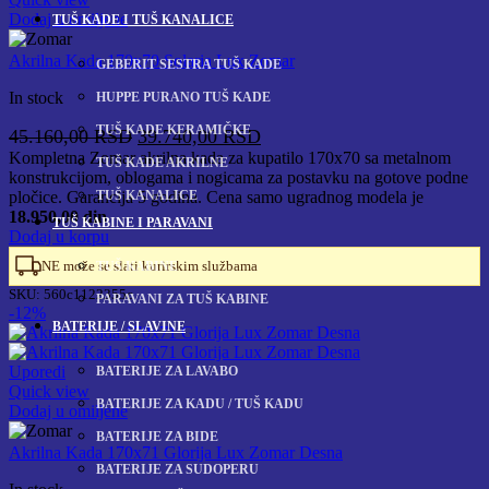
Dodaj u omiljene
TUŠ KADE I TUŠ KANALICE
Akrilna Kada 170x70 Solaria Lux Zomar
GEBERIT SESTRA TUŠ KADE
In stock
HUPPE PURANO TUŠ KADE
TUŠ KADE KERAMIČKE
Originalna
Trenutna
45.160,00
RSD
39.740,00
RSD
cena
cena
Kompletna Zomar akrilna kada za kupatilo 170x70 sa metalnom
TUŠ KADE AKRILNE
konstrukcijom, oblogama i nogicama za postavku na gotove podne
je
je:
TUŠ KANALICE
pločice. Garancija 5 godina. Cena samo ugradnog modela je
bila:
39.740,00 RSD.
18.950,00 din
TUŠ KABINE I PARAVANI
45.160,00 RSD.
Dodaj u korpu
NE može se slati kurirskim službama
TUŠ KABINE
SKU:
560c1122355c
PARAVANI ZA TUŠ KABINE
-12%
BATERIJE / SLAVINE
Uporedi
BATERIJE ZA LAVABO
Quick view
BATERIJE ZA KADU / TUŠ KADU
Dodaj u omiljene
BATERIJE ZA BIDE
Akrilna Kada 170x71 Glorija Lux Zomar Desna
BATERIJE ZA SUDOPERU