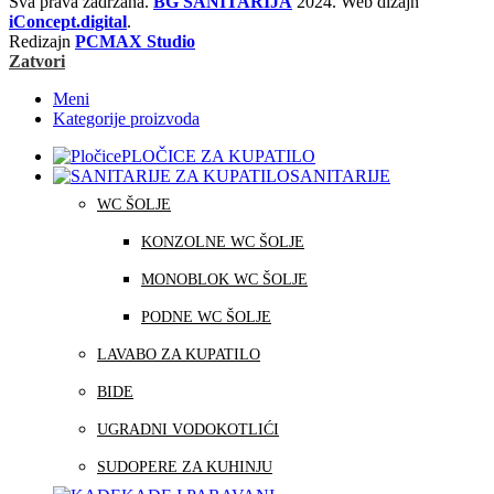
Sva prava zadržana.
BG SANITARIJA
2024. Web dizajn
iConcept.digital
.
Redizajn
PCMAX Studio
Zatvori
Meni
Kategorije proizvoda
PLOČICE ZA KUPATILO
SANITARIJE
WC ŠOLJE
KONZOLNE WC ŠOLJE
MONOBLOK WC ŠOLJE
PODNE WC ŠOLJE
LAVABO ZA KUPATILO
BIDE
UGRADNI VODOKOTLIĆI
SUDOPERE ZA KUHINJU