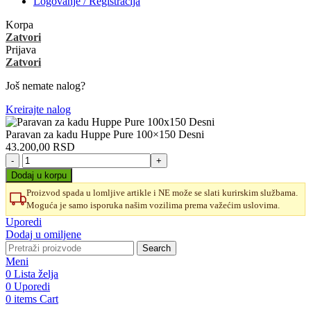
Logovanje / Registracija
Korpa
Zatvori
Prijava
Zatvori
Još nemate nalog?
Kreirajte nalog
Paravan za kadu Huppe Pure 100×150 Desni
43.200,00
RSD
Paravan
za
Dodaj u korpu
kadu
Proizvod spada u lomljive artikle i NE može se slati kurirskim službama.
Huppe
Moguća je samo isporuka našim vozilima prema važećim uslovima.
Pure
100x150
Uporedi
Desni
Dodaj u omiljene
količina
Search
Meni
0
Lista želja
0
Uporedi
0
items
Cart