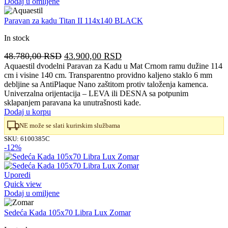
Dodaj u omiljene
Paravan za kadu Titan II 114x140 BLACK
In stock
Originalna
Trenutna
48.780,00
RSD
43.900,00
RSD
cena
cena
Aquaestil dvodelni Paravan za Kadu u Mat Crnom ramu dužine 114
cm i visine 140 cm. Transparentno providno kaljeno staklo 6 mm
je
je:
debljine sa AntiPlaque Nano zaštitom protiv taloženja kamenca.
bila:
43.900,00 RSD.
Univerzalna orijentacija – LEVA ili DESNA sa potpunim
48.780,00 RSD.
sklapanjem paravana ka unutrašnosti kade.
Dodaj u korpu
NE može se slati kurirskim službama
SKU:
6100385C
-12%
Uporedi
Quick view
Dodaj u omiljene
Sedeća Kada 105x70 Libra Lux Zomar