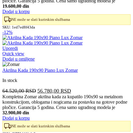
pločice. Garancija 5 godina. Cena samo ugradnog modela je
bila:
40.840,00 RSD.
19.600,00 din
46.410,00 RSD.
Dodaj u korpu
NE može se slati kurirskim službama
SKU:
1ed7ed8f43da
-12%
Uporedi
Quick view
Dodaj u omiljene
Akrilna Kada 190x90 Piano Lux Zomar
In stock
Originalna
Trenutna
64.520,00
RSD
56.780,00
RSD
cena
cena
Kompletna Zomar akrilna kada za kupatilo 190x90 sa metalnom
konstrukcijom, oblogama i nogicama za postavku na gotove podne
je
je:
pločice. Garancija 5 godina. Cena samo ugradnog modela je
bila:
56.780,00 RSD.
32.900,00 din
64.520,00 RSD.
Dodaj u korpu
NE može se slati kurirskim službama