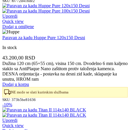
SKU:
f0772d41bde2
Uporedi
Quick view
Dodaj u omiljene
Paravan za kadu Huppe Pure 120x150 Desni
In stock
43.200,00
RSD
Dužina 120 cm (65+55 cm), visina 150 cm. Dvodelno 6 mm kaljeno
staklo sa AntiPlaque Nano zaštitom protiv taloženja kamenca.
DESNA orijentacija - postavka na desni zid kade, sklapanje ka
unutra, HROM ram
Dodaj u korpu
NE može se slati kurirskim službama
SKU:
373b5be81636
-10%
Uporedi
Quick view