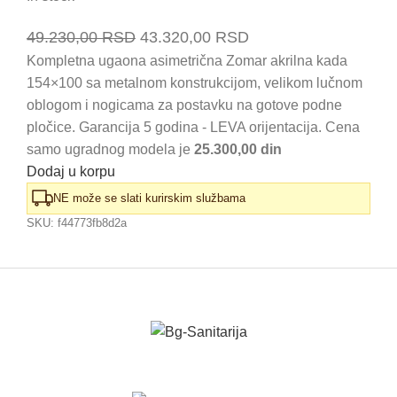
Originalna
Trenutna
49.230,00
RSD
43.320,00
RSD
cena
cena
Kompletna ugaona asimetrična Zomar akrilna kada
154×100 sa metalnom konstrukcijom, velikom lučnom
je
je:
oblogom i nogicama za postavku na gotove podne
bila:
43.320,00 RSD.
pločice. Garancija 5 godina - LEVA orijentacija. Cena
49.230,00 RSD.
samo ugradnog modela je
25.300,00 din
Dodaj u korpu
NE može se slati kurirskim službama
SKU:
f44773fb8d2a