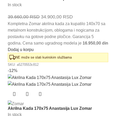
In stock
Originalna
Trenutna
39.660,00
RSD
34.900,00
RSD
cena
cena
Kompletna Zomar akrilna kada za kupatilo 140x70 sa
metalnom konstrukcijom, oblogama i nogicama za
je
je:
postavku na gotove podne pločice. Garancija 5
bila:
34.900,00 RSD.
godina. Cena samo ugradnog modela je
16.950,00 din
39.660,00 RSD.
Dodaj u korpu
NE može se slati kurirskim službama
SKU:
a5270553c812
-12%
Akrilna Kada 170x75 Anastasija Lux Zomar
In stock