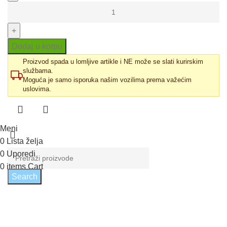
je
je:
Paravan
bila:
39.900,00 RSD.
za
44.330,00 RSD.
kadu
Titan
Dodaj u korpu
II
Proizvod spada u lomljive artikle i NE može se slati kurirskim
114x140
službama.
Moguća je samo isporuka našim vozilima prema važećim
količina
uslovima.
Meni
0
Lista želja
0
Uporedi
0
items
Cart
Search