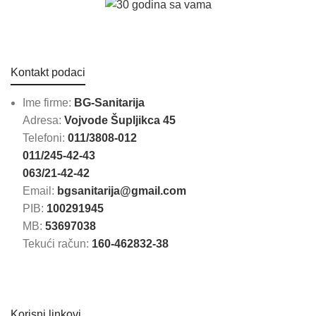
Kontakt podaci
Ime firme:
BG-Sanitarija
Adresa:
Vojvode Šupljikca 45
Telefoni:
011/3808-012
011/245-42-43
063/21-42-42
Email:
bgsanitarija@gmail.com
PIB:
100291945
MB:
53697038
Tekući račun:
160-462832-38
Korisni linkovi