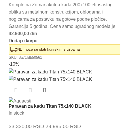
cena
cena
Kompletna Zomar akrilna kada 200x100 elipsastog
oblika sa metalnom konstrukcijom, oblogama i
je
je:
nogicama za postavku na gotove podne pločice.
bila:
66.320,00 RSD.
Garancija 5 godina. Cena samo ugradnog modela je
75.360,00 RSD.
42.900,00 din
Dodaj u korpu
NE može se slati kurirskim službama
SKU:
8a71fdb50561
-10%
Paravan za kadu Titan 75x140 BLACK
In stock
Originalna
Trenutna
33.330,00
RSD
29.995,00
RSD