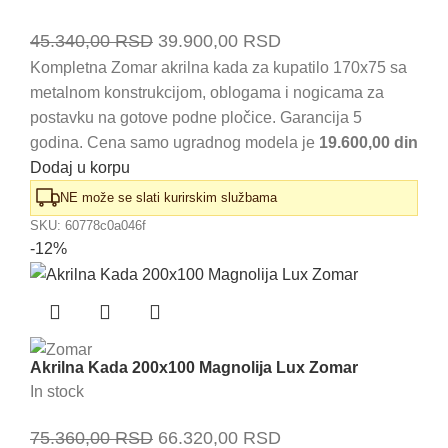
Originalna
Trenutna
45.340,00
RSD
39.900,00
RSD
cena
cena
Kompletna Zomar akrilna kada za kupatilo 170x75 sa
metalnom konstrukcijom, oblogama i nogicama za
je
je:
postavku na gotove podne pločice. Garancija 5
bila:
39.900,00 RSD.
godina. Cena samo ugradnog modela je
19.600,00 din
45.340,00 RSD.
Dodaj u korpu
NE može se slati kurirskim službama
SKU:
60778c0a046f
-12%
Akrilna Kada 200x100 Magnolija Lux Zomar
In stock
Originalna
Trenutna
75.360,00
RSD
66.320,00
RSD