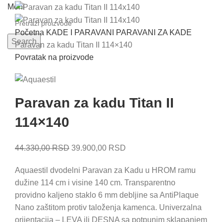
Meni
Početna
KADE I PARAVANI
PARAVANI ZA KADE
Search
Paravan za kadu Titan II 114×140
Povratak na proizvode
Paravan za kadu Titan II
114×140
Originalna
Trenutna
44.330,00
RSD
39.900,00
RSD
cena
cena
Aquaestil dvodelni Paravan za Kadu u HROM ramu
je
je:
dužine 114 cm i visine 140 cm. Transparentno
bila:
39.900,00 RSD.
providno kaljeno staklo 6 mm debljine sa AntiPlaque
44.330,00 RSD.
Nano zaštitom protiv taloženja kamenca. Univerzalna
orijentacija – LEVA ili DESNA sa potpunim sklapanjem