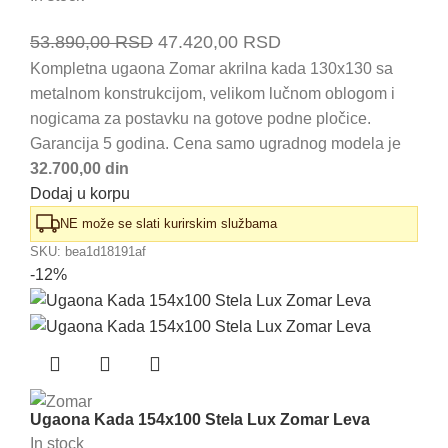
Originalna
Trenutna
53.890,00
RSD
47.420,00
RSD
cena
cena
Kompletna ugaona Zomar akrilna kada 130x130 sa
metalnom konstrukcijom, velikom lučnom oblogom i
je
je:
nogicama za postavku na gotove podne pločice.
bila:
47.420,00 RSD.
Garancija 5 godina. Cena samo ugradnog modela je
53.890,00 RSD.
32.700,00 din
Dodaj u korpu
NE može se slati kurirskim službama
SKU:
bea1d18191af
-12%
Ugaona Kada 154x100 Stela Lux Zomar Leva
In stock