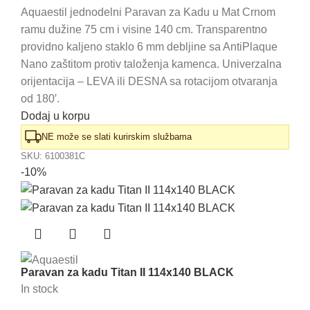
cena
cena
Aquaestil jednodelni Paravan za Kadu u Mat Crnom
ramu dužine 75 cm i visine 140 cm. Transparentno
je
je:
providno kaljeno staklo 6 mm debljine sa AntiPlaque
bila:
29.995,00 RSD.
Nano zaštitom protiv taloženja kamenca. Univerzalna
33.330,00 RSD.
orijentacija – LEVA ili DESNA sa rotacijom otvaranja
od 180′.
Dodaj u korpu
NE može se slati kurirskim službama
SKU:
6100381C
-10%
Paravan za kadu Titan II 114x140 BLACK
In stock