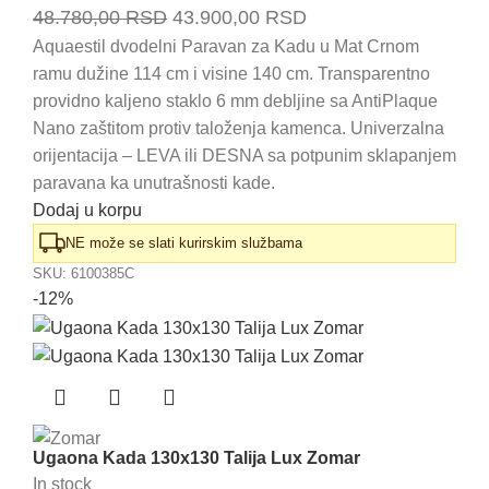
Originalna
Trenutna
48.780,00
RSD
43.900,00
RSD
cena
cena
Aquaestil dvodelni Paravan za Kadu u Mat Crnom
ramu dužine 114 cm i visine 140 cm. Transparentno
je
je:
providno kaljeno staklo 6 mm debljine sa AntiPlaque
bila:
43.900,00 RSD.
Nano zaštitom protiv taloženja kamenca. Univerzalna
48.780,00 RSD.
orijentacija – LEVA ili DESNA sa potpunim sklapanjem
paravana ka unutrašnosti kade.
Dodaj u korpu
NE može se slati kurirskim službama
SKU:
6100385C
-12%
Ugaona Kada 130x130 Talija Lux Zomar
In stock