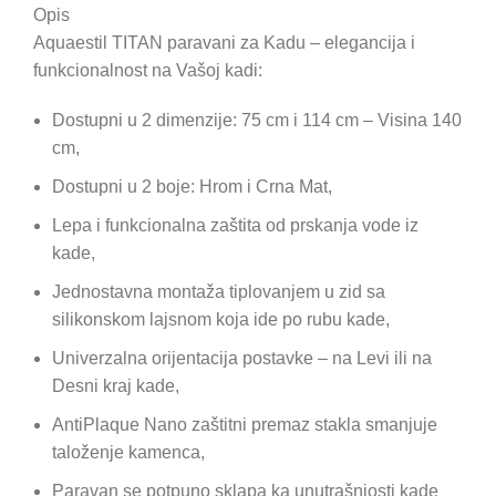
Opis
Aquaestil TITAN paravani za Kadu – elegancija i
funkcionalnost na Vašoj kadi:
Dostupni u 2 dimenzije: 75 cm i 114 cm – Visina 140
cm,
Dostupni u 2 boje: Hrom i Crna Mat,
Lepa i funkcionalna zaštita od prskanja vode iz
kade,
Jednostavna montaža tiplovanjem u zid sa
silikonskom lajsnom koja ide po rubu kade,
Univerzalna orijentacija postavke – na Levi ili na
Desni kraj kade,
AntiPlaque Nano zaštitni premaz stakla smanjuje
taloženje kamenca,
Paravan se potpuno sklapa ka unutrašnjosti kade