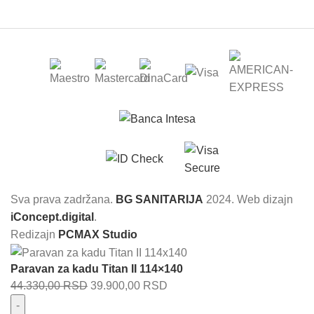
Sva prava zadržana.
BG SANITARIJA
2024. Web dizajn
iConcept.digital
.
Redizajn
PCMAX Studio
Paravan za kadu Titan II 114×140
Originalna
Trenutna
44.330,00
RSD
39.900,00
RSD
cena
cena