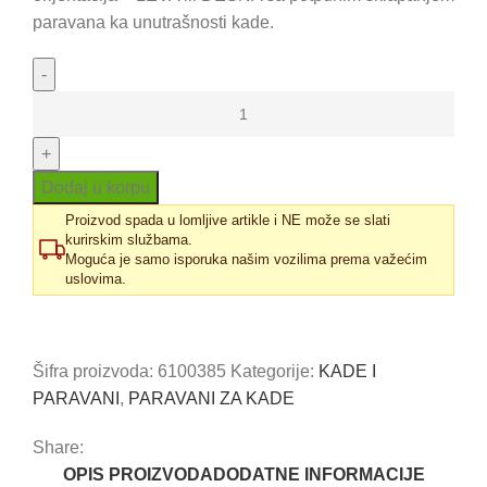
paravana ka unutrašnosti kade.
Paravan
za
kadu
Titan
Dodaj u korpu
II
Proizvod spada u lomljive artikle i NE može se slati
114x140
kurirskim službama.
Moguća je samo isporuka našim vozilima prema važećim
količina
uslovima.
Uporedi
Dodaj u omiljene
Šifra proizvoda:
6100385
Kategorije:
KADE I
PARAVANI
,
PARAVANI ZA KADE
Share:
OPIS PROIZVODA
DODATNE INFORMACIJE