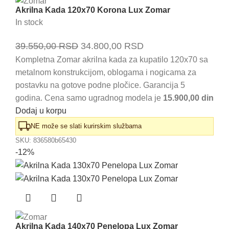
Akrilna Kada 120x70 Korona Lux Zomar
In stock
Originalna
Trenutna
39.550,00
RSD
34.800,00
RSD
cena
cena
Kompletna Zomar akrilna kada za kupatilo 120x70 sa
metalnom konstrukcijom, oblogama i nogicama za
je
je:
postavku na gotove podne pločice. Garancija 5
bila:
34.800,00 RSD.
godina. Cena samo ugradnog modela je
15.900,00 din
39.550,00 RSD.
Dodaj u korpu
NE može se slati kurirskim službama
SKU:
836580b65430
-12%
Akrilna Kada 140x70 Penelopa Lux Zomar