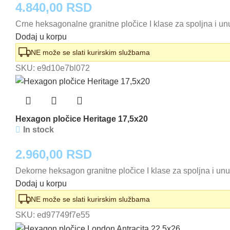
4.840,00
RSD
Crne heksagonalne granitne pločice I klase za spoljna i 
Dodaj u korpu
NE može se slati kurirskim službama
SKU:
e9d10e7bl072
Hexagon pločice Heritage 17,5x20
In stock
2.960,00
RSD
Dekorne heksagon granitne pločice I klase za spoljna i un
Dodaj u korpu
NE može se slati kurirskim službama
SKU:
ed97749f7e55