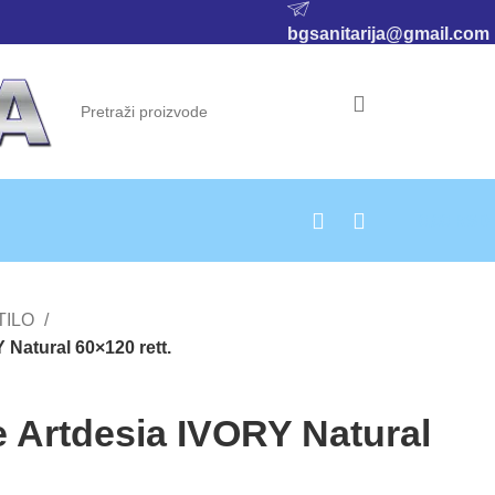
bgsanitarija@gmail.com
0,00
RSD
TILO
 Natural 60×120 rett.
 Artdesia IVORY Natural