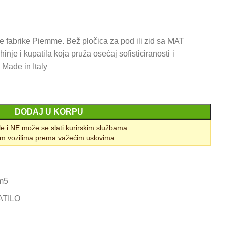
e fabrike Piemme. Bež pločica za pod ili zid sa MAT
nje i kupatila koja pruža osećaj sofisticiranosti i
 Made in Italy
DODAJ U KORPU
le i NE može se slati kurirskim službama.
m vozilima prema važećim uslovima.
m5
ATILO