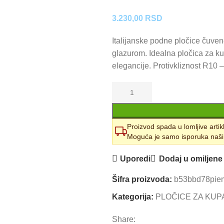
3.230,00
RSD
Italijanske podne pločice čuven
glazurom. Idealna pločica za kuhi
elegancije. Protivkliznost R10 –
Proizvod spada u lomljive artik
Moguća je samo isporuka naši
Uporedi
Dodaj u omiljene
Šifra proizvoda:
b53bbd78pie
Kategorija:
PLOČICE ZA KUP
Share: