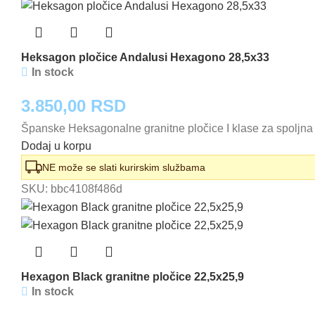
Heksagon pločice Andalusi Hexagono 28,5x33
In stock
3.850,00
RSD
Španske Heksagonalne granitne pločice I klase za spoljna i
Dodaj u korpu
NE može se slati kurirskim službama
SKU:
bbc4108f486d
Hexagon Black granitne pločice 22,5x25,9
In stock