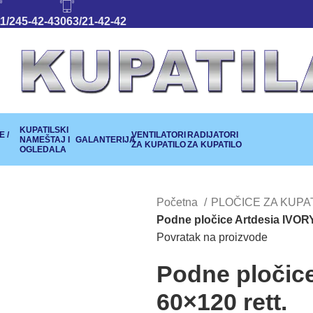
1/245-42-43
063/21-42-42
KUPATILSKI
 /
VENTILATORI
RADIJATORI
NAMEŠTAJ I
GALANTERIJA
ZA KUPATILO
ZA KUPATILO
OGLEDALA
Početna
PLOČICE ZA KUPA
Podne pločice Artdesia IVORY
Povratak na proizvode
Podne pločice
60×120 rett.