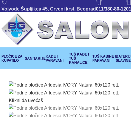
Vojvode Šupljikca 45, Crveni krst, Beograd
011/380-80-12
01
TUŠ KADE I
PLOČICE ZA
KADE I
TUŠ KABINE I
BATERIJE
SANITARIJE
TUŠ
KUPATILO
PARAVANI
PARAVANI
SLAVINE
KANALICE
Klikni da uvećaš