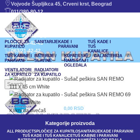
Vojvode Šupljikca 45, Crveni krst, Beograd
011/380-80-12
011/245-42-43
063/21-42-42
bgsanitarija@gmail.com
PLOČICE ZA
SANITARIJE
KADE I
TUŠ KADE I
011 245-42-43
KUPATILO
PARAVANI
TUŠ
063/21-42-42
KANALICE
TUŠ KABINE I
BATERIJE /
KUPATILSKI
GALANTERIJA
PARAVANI
SLAVINE
NAMEŠTAJ I
OGLEDALA
VENTILATORI
RADIJATORI
ZA KUPATILO
ZA KUPATILO
Search
0,00
RSD
Klikni da uvećaš
Kategorije proizvoda
ALL
PRODUCTS
PLOČICE ZA KUPATILO
SANITARIJE
KADE I PARAVANI
TUŠ KADE I TUŠ KANALICE
TUŠ KABINE I PARAVANI