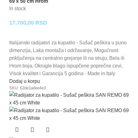
69 x 50 cm Hrom
In stock
17.700,00
RSD
Italijanski radijatori za kupatilo - Sušač peškira u puno
dimenzija, Laka montaža i održavanje, Mogućnost
priključenja na centralno grejanje ili na struju, Bela ili
Hrom boja, Okrugle blago ispupčene poprečne cevi,
Visok kvalitet i Garancija 5 godina - Made in Italy
Dodaj u korpu
SKU:
62de1adee4e3