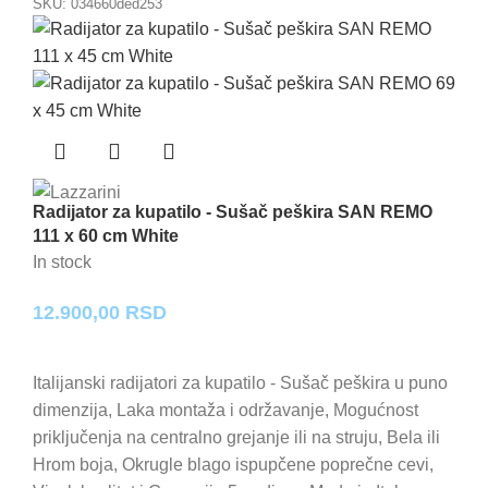
SKU:
034660ded253
Radijator za kupatilo - Sušač peškira SAN REMO
111 x 60 cm White
In stock
12.900,00
RSD
Italijanski radijatori za kupatilo - Sušač peškira u puno
dimenzija, Laka montaža i održavanje, Mogućnost
priključenja na centralno grejanje ili na struju, Bela ili
Hrom boja, Okrugle blago ispupčene poprečne cevi,