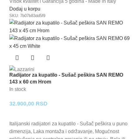
Visok kvalitet i Garancija 5 godina - Made in Italy
Dodaj u korpu
SKU:
7b07b83dd5f9
Radijator za kupatilo - Sušač peškira SAN REMO
143 x 60 cm Hrom
In stock
32.900,00
RSD
Italijanski radijatori za kupatilo - Sušač peškira u puno
dimenzija, Laka montaža i održavanje, Mogućnost