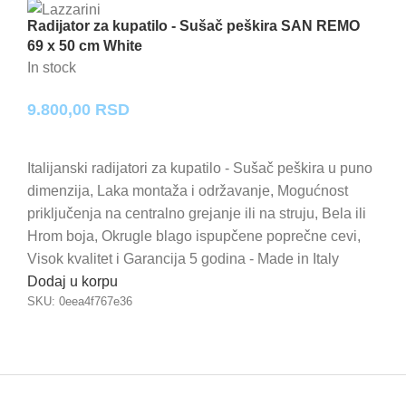
Radijator za kupatilo - Sušač peškira SAN REMO
69 x 50 cm White
In stock
9.800,00
RSD
Italijanski radijatori za kupatilo - Sušač peškira u puno
dimenzija, Laka montaža i održavanje, Mogućnost
priključenja na centralno grejanje ili na struju, Bela ili
Hrom boja, Okrugle blago ispupčene poprečne cevi,
Visok kvalitet i Garancija 5 godina - Made in Italy
Dodaj u korpu
SKU:
0eea4f767e36