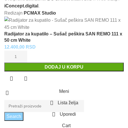
iConcept.digital
.
Redizajn
PCMAX Studio
Radijator za kupatilo – Sušač peškira SAN REMO 111 x
50 cm White
12.400,00
RSD
DODAJ U KORPU
Meni
Lista želja
Uporedi
Search
Cart