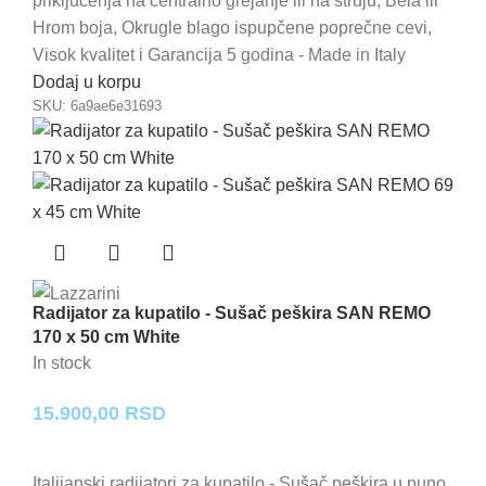
priključenja na centralno grejanje ili na struju, Bela ili
Hrom boja, Okrugle blago ispupčene poprečne cevi,
Visok kvalitet i Garancija 5 godina - Made in Italy
Dodaj u korpu
SKU:
6a9ae6e31693
Radijator za kupatilo - Sušač peškira SAN REMO
170 x 50 cm White
In stock
15.900,00
RSD
Italijanski radijatori za kupatilo - Sušač peškira u puno