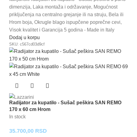
dimenzija, Laka montaža i održavanje, Mogućnost
priključenja na centralno grejanje ili na struju, Bela ili
Hrom boja, Okrugle blago ispupčene poprečne cevi,
Visok kvalitet i Garancija 5 godina - Made in Italy
Dodaj u korpu
SKU:
c567cd03d9cf
Radijator za kupatilo - Sušač peškira SAN REMO
170 x 60 cm Hrom
In stock
35.700,00
RSD