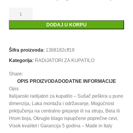
DODAJ U KORPU
Uporedi
Dodaj u omiljene
Šifra proizvoda:
1368182cff19
Kategorija:
RADIJATORI ZA KUPATILO
Share:
OPIS PROIZVODA
DODATNE INFORMACIJE
Opis
Italijanski radijatori za kupatilo – Sušač peškira u puno
dimenzija, Laka montaža i održavanje, Mogućnost
priključenja na centralno grejanje ili na struju, Bela ili
Hrom boja, Okrugle blago ispupčene poprečne cevi,
Visok kvalitet i Garancija 5 godina – Made in Italy