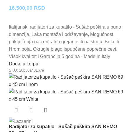
16.500,00
RSD
Italijanski radijatori za kupatilo - Sušač peškira u puno
dimenzija, Laka montaža i održavanje, Mogućnost
priključenja na centralno grejanje ili na struju, Bela ili
Hrom boja, Okrugle blago ispupčene poprečne cevi,
Visok kvalitet i Garancija 5 godina - Made in Italy
Dodaj u korpu
SKU:
28b58a481b7e
Radijator za kupatilo - Sušač peškira SAN REMO