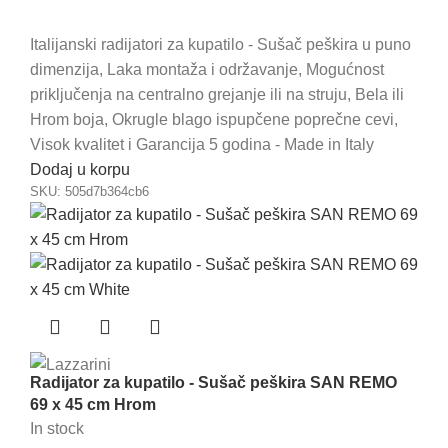
Italijanski radijatori za kupatilo - Sušač peškira u puno
dimenzija, Laka montaža i održavanje, Mogućnost
priključenja na centralno grejanje ili na struju, Bela ili
Hrom boja, Okrugle blago ispupčene poprečne cevi,
Visok kvalitet i Garancija 5 godina - Made in Italy
Dodaj u korpu
SKU:
505d7b364cb6
Radijator za kupatilo - Sušač peškira SAN REMO
69 x 45 cm Hrom
In stock