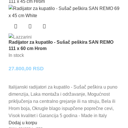
Radijator za kupatilo - Sušač peškira SAN REMO
111 x 60 cm Hrom
In stock
27.800,00
RSD
Italijanski radijatori za kupatilo - Sušač peškira u puno
dimenzija, Laka montaža i održavanje, Mogućnost
priključenja na centralno grejanje ili na struju, Bela ili
Hrom boja, Okrugle blago ispupčene poprečne cevi,
Visok kvalitet i Garancija 5 godina - Made in Italy
Dodaj u korpu