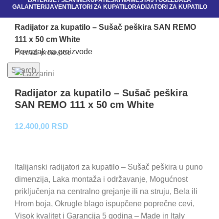
BATERIJE / SLAVINE
KUPATILSKI NAMEŠTAJ I OGLEDALA
GALANTERIJA
VENTILATORI ZA KUPATILO
RADIJATORI ZA KUPATILO
Početna
RADIJATORI ZA KUPATILO
Radijator za kupatilo – Sušač peškira SAN REMO
111 x 50 cm White
Povratak na proizvode
Search
Radijator za kupatilo – Sušač peškira
SAN REMO 111 x 50 cm White
12.400,00
RSD
Italijanski radijatori za kupatilo – Sušač peškira u puno
dimenzija, Laka montaža i održavanje, Mogućnost
priključenja na centralno grejanje ili na struju, Bela ili
Hrom boja, Okrugle blago ispupčene poprečne cevi,
Visok kvalitet i Garancija 5 godina – Made in Italy