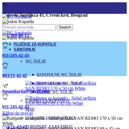
Vojvode Šupljikca 45, Crveni krst, Beograd
Search
011/380-80-12
PLOČICE ZA KUPATILO
SANITARIJE
011/245-42-43
WC ŠOLJE
KONZOLNE WC ŠOLJE
063/21-42-42
MONOBLOK WC ŠOLJE
bgsanitarija@gmail.com
PODNE WC ŠOLJE
LAVABO ZA KUPATILO
011 245-42-43
BIDE
Klikni da uvećaš
UGRADNI VODOKOTLIĆI
063/21-42-42
SUDOPERE ZA KUHINJU