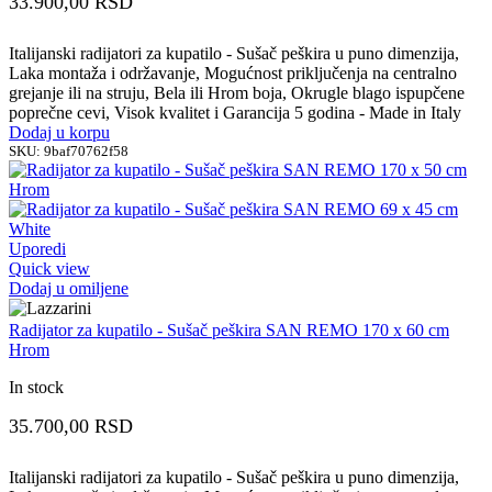
33.900,00
RSD
Italijanski radijatori za kupatilo - Sušač peškira u puno dimenzija,
Laka montaža i održavanje, Mogućnost priključenja na centralno
grejanje ili na struju, Bela ili Hrom boja, Okrugle blago ispupčene
poprečne cevi, Visok kvalitet i Garancija 5 godina - Made in Italy
Dodaj u korpu
SKU:
9baf70762f58
Uporedi
Quick view
Dodaj u omiljene
Radijator za kupatilo - Sušač peškira SAN REMO 170 x 60 cm
Hrom
In stock
35.700,00
RSD
Italijanski radijatori za kupatilo - Sušač peškira u puno dimenzija,