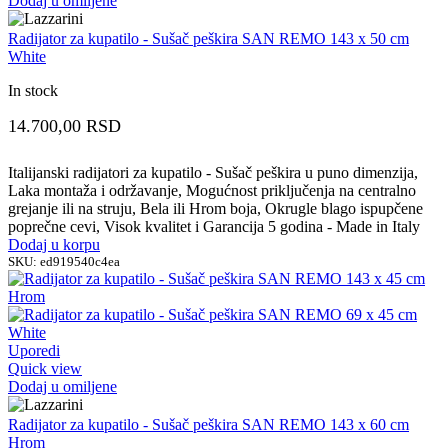
Dodaj u omiljene
Radijator za kupatilo - Sušač peškira SAN REMO 143 x 50 cm
White
In stock
14.700,00
RSD
Italijanski radijatori za kupatilo - Sušač peškira u puno dimenzija,
Laka montaža i održavanje, Mogućnost priključenja na centralno
grejanje ili na struju, Bela ili Hrom boja, Okrugle blago ispupčene
poprečne cevi, Visok kvalitet i Garancija 5 godina - Made in Italy
Dodaj u korpu
SKU:
ed919540c4ea
Uporedi
Quick view
Dodaj u omiljene
Radijator za kupatilo - Sušač peškira SAN REMO 143 x 60 cm
Hrom