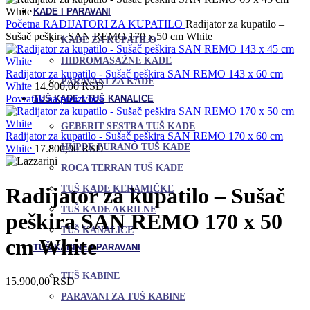
KADE I PARAVANI
Početna
RADIJATORI ZA KUPATILO
Radijator za kupatilo –
Sušač peškira SAN REMO 170 x 50 cm White
KADE ZA KUPATILO
HIDROMASAŽNE KADE
Radijator za kupatilo - Sušač peškira SAN REMO 143 x 60 cm
PARAVANI ZA KADE
White
14.900,00
RSD
Povratak na proizvode
TUŠ KADE I TUŠ KANALICE
GEBERIT SESTRA TUŠ KADE
Radijator za kupatilo - Sušač peškira SAN REMO 170 x 60 cm
HUPPE PURANO TUŠ KADE
White
17.800,00
RSD
ROCA TERRAN TUŠ KADE
TUŠ KADE KERAMIČKE
Radijator za kupatilo – Sušač
TUŠ KADE AKRILNE
peškira SAN REMO 170 x 50
TUŠ KANALICE
cm White
TUŠ KABINE I PARAVANI
TUŠ KABINE
15.900,00
RSD
PARAVANI ZA TUŠ KABINE