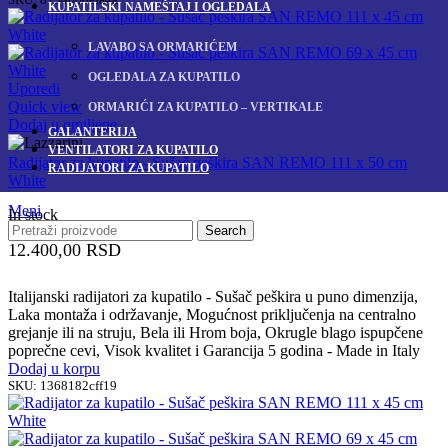
KUPATILSKI NAMEŠTAJ I OGLEDALA
LAVABO SA ORMARIĆEM
OGLEDALA ZA KUPATILO
Uporedi
Quick view
ORMARIĆI ZA KUPATILO – VERTIKALE
Dodaj u omiljene
GALANTERIJA
VENTILATORI ZA KUPATILO
Radijator za kupatilo - Sušač peškira SAN REMO 111 x 50 cm
RADIJATORI ZA KUPATILO
White
Meni
In stock
Search
12.400,00
RSD
Italijanski radijatori za kupatilo - Sušač peškira u puno dimenzija,
Laka montaža i održavanje, Mogućnost priključenja na centralno
grejanje ili na struju, Bela ili Hrom boja, Okrugle blago ispupčene
poprečne cevi, Visok kvalitet i Garancija 5 godina - Made in Italy
Dodaj u korpu
SKU:
1368182cff19