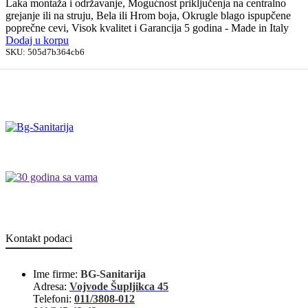
Laka montaža i održavanje, Mogućnost priključenja na centralno
grejanje ili na struju, Bela ili Hrom boja, Okrugle blago ispupčene
poprečne cevi, Visok kvalitet i Garancija 5 godina - Made in Italy
Dodaj u korpu
SKU:
505d7b364cb6
Kontakt podaci
Ime firme:
BG-Sanitarija
Adresa:
Vojvode Šupljikca 45
Telefoni:
011/3808-012