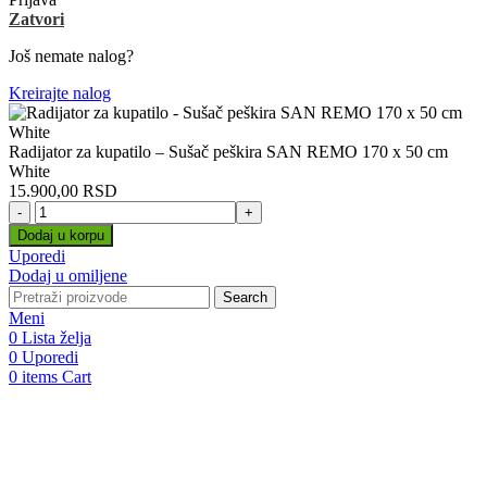
Zatvori
Još nemate nalog?
Kreirajte nalog
Radijator za kupatilo – Sušač peškira SAN REMO 170 x 50 cm
White
15.900,00
RSD
Radijator
za
Dodaj u korpu
kupatilo
Uporedi
-
Dodaj u omiljene
Sušač
Search
peškira
Meni
SAN
0
Lista želja
REMO
0
Uporedi
170
0
items
Cart
x
50
cm
White
količina