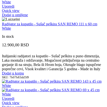
Uporedi
Quick view
Dodaj u omiljene
Radijator za kupatilo - Sušač peškira SAN REMO 111 x 60 cm
White
In stock
12.900,00
RSD
Italijanski radijatori za kupatilo - Sušač peškira u puno dimenzija,
Laka montaža i održavanje, Mogućnost priključenja na centralno
grejanje ili na struju, Bela ili Hrom boja, Okrugle blago ispupčene
poprečne cevi, Visok kvalitet i Garancija 5 godina - Made in Italy
Dodaj u korpu
SKU:
7b07b83dd5f9
Uporedi
Quick view