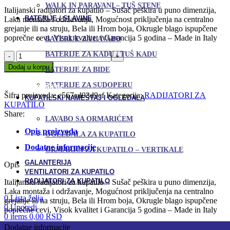
WALK IN PARAVANI – TUŠ STENE
Italijanski radijatori za kupatilo – Sušač peškira u puno dimenzija,
BATERIJE / SLAVINE
Laka montaža i održavanje, Mogućnost priključenja na centralno
grejanje ili na struju, Bela ili Hrom boja, Okrugle blago ispupčene
poprečne cevi, Visok kvalitet i Garancija 5 godina – Made in Italy
BATERIJE ZA LAVABO
Radijator
BATERIJE ZA KADU / TUŠ KADU
za
Dodaj u korpu
BATERIJE ZA BIDE
kupatilo
Uporedi
-
BATERIJE ZA SUDOPERU
Dodaj u omiljene
Sušač
Šifra proizvoda:
c567cd03d9cf
Kategorija:
RADIJATORI ZA
KUPATILSKI NAMEŠTAJ I OGLEDALA
peškira
KUPATILO
SAN
Share:
LAVABO SA ORMARIĆEM
REMO
170
Opis proizvoda
OGLEDALA ZA KUPATILO
x
50
Dodatne informacije
ORMARIĆI ZA KUPATILO – VERTIKALE
cm
GALANTERIJA
Opis
White
VENTILATORI ZA KUPATILO
količina
RADIJATORI ZA KUPATILO
Italijanski radijatori za kupatilo – Sušač peškira u puno dimenzija,
Laka montaža i održavanje, Mogućnost priključenja na centralno
0
Lista želja
grejanje ili na struju, Bela ili Hrom boja, Okrugle blago ispupčene
0
Uporedi
poprečne cevi, Visok kvalitet i Garancija 5 godina – Made in Italy
0
items
0,00
RSD
Dodatne informacije