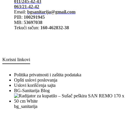
011/245-42-43
063/21-42-42
Email:
bgsanitarija@gmail.com
PIB:
100291945
MB:
53697038
Tekući račun:
160-462832-38
Korisni linkovi
Politika privatnosti i zaštita podataka
Opšti uslovi poslovanja
Uslovi korišćenja sajta
BG-Sanitarija Blog
bg_sanitarija