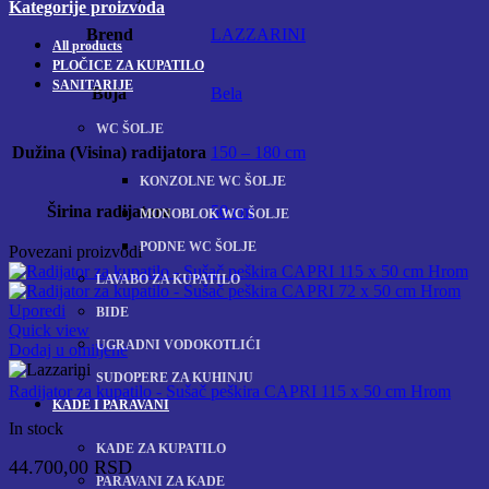
Kategorije proizvoda
Brend
LAZZARINI
All
products
PLOČICE ZA KUPATILO
SANITARIJE
Boja
Bela
WC ŠOLJE
Dužina (Visina) radijatora
150 – 180 cm
KONZOLNE WC ŠOLJE
Širina radijatora
50 cm
MONOBLOK WC ŠOLJE
PODNE WC ŠOLJE
Povezani proizvodi
LAVABO ZA KUPATILO
Uporedi
BIDE
Quick view
UGRADNI VODOKOTLIĆI
Dodaj u omiljene
SUDOPERE ZA KUHINJU
Radijator za kupatilo - Sušač peškira CAPRI 115 x 50 cm Hrom
KADE I PARAVANI
In stock
KADE ZA KUPATILO
44.700,00
RSD
PARAVANI ZA KADE