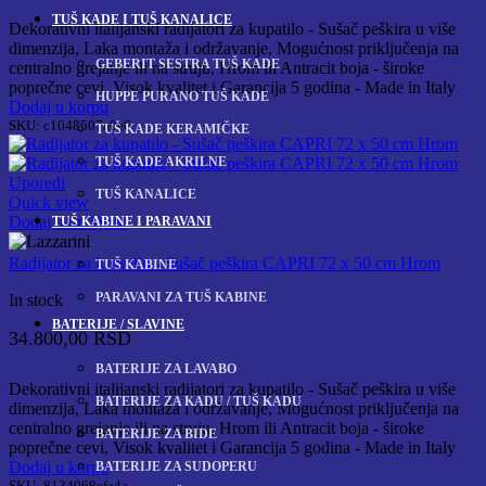
TUŠ KADE I TUŠ KANALICE
Dekorativni italijanski radijatori za kupatilo - Sušač peškira u više
dimenzija, Laka montaža i održavanje, Mogućnost priključenja na
GEBERIT SESTRA TUŠ KADE
centralno grejanje ili na struju, Hrom ili Antracit boja - široke
poprečne cevi, Visok kvalitet i Garancija 5 godina - Made in Italy
HUPPE PURANO TUŠ KADE
Dodaj u korpu
SKU:
c1048507a0e6
TUŠ KADE KERAMIČKE
TUŠ KADE AKRILNE
Uporedi
TUŠ KANALICE
Quick view
Dodaj u omiljene
TUŠ KABINE I PARAVANI
Radijator za kupatilo - Sušač peškira CAPRI 72 x 50 cm Hrom
TUŠ KABINE
PARAVANI ZA TUŠ KABINE
In stock
BATERIJE / SLAVINE
34.800,00
RSD
BATERIJE ZA LAVABO
Dekorativni italijanski radijatori za kupatilo - Sušač peškira u više
BATERIJE ZA KADU / TUŠ KADU
dimenzija, Laka montaža i održavanje, Mogućnost priključenja na
centralno grejanje ili na struju, Hrom ili Antracit boja - široke
BATERIJE ZA BIDE
poprečne cevi, Visok kvalitet i Garancija 5 godina - Made in Italy
Dodaj u korpu
BATERIJE ZA SUDOPERU
SKU:
8134068efa4a