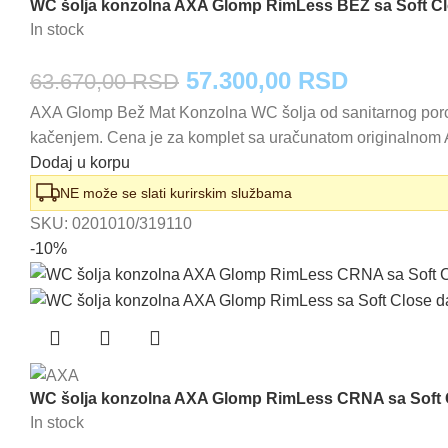
WC šolja konzolna AXA Glomp RimLess BEŽ sa Soft C
In stock
Originalna
Trenutna
57.300,00
RSD
63.670,00
RSD
AXA Glomp Bež Mat Konzolna WC šolja od sanitarnog porcel
cena
cena
kačenjem. Cena je za komplet sa uračunatom originalnom 
je
je:
Dodaj u korpu
bila:
57.300,0
NE može se slati kurirskim službama
SKU:
0201010/319110
63.670,00 RSD.
-10%
WC šolja konzolna AXA Glomp RimLess CRNA sa Soft
In stock