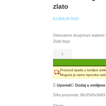
zlato
61.800,00
RSD
Dekorativni dizajnirani stakleni
Zlato boja
Proizvod spada u lomljive artik
Moguća je samo isporuka naši
Uporedi
Dodaj u omiljene
Šifra proizvoda:
86c8545c6d9
Share: