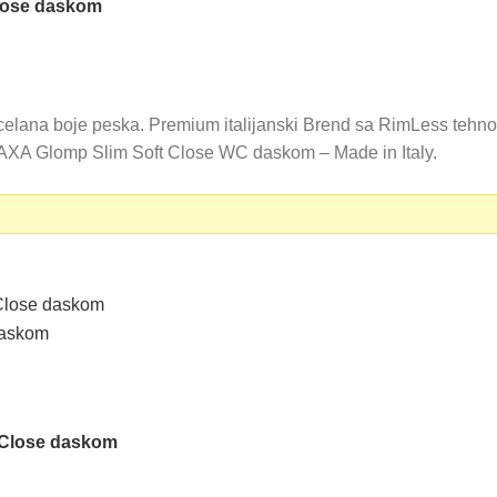
lose daskom
ana boje peska. Premium italijanski Brend sa RimLess tehnolo
AXA Glomp Slim Soft Close WC daskom – Made in Italy.
0 RSD.
 Close daskom