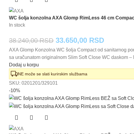
WC šolja konzolna AXA Glomp RimLess 46 cm Compact
In stock
Originalna
Trenutna
33.650,00
RSD
38.240,00
RSD
AXA Glomp Konzolna WC šolja Compact od sanitarnog porce
cena
cena
sa uračunatom originalnom Slim Soft Close WC daskom – M
je
je:
Dodaj u korpu
bila:
33.650,0
NE može se slati kurirskim službama
SKU:
0201201/329101
38.240,00 RSD.
-10%