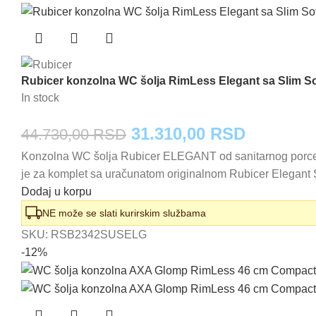
Rubicer konzolna WC šolja RimLess Elegant sa Slim S
In stock
Originalna
Trenutna
31.310,00
RSD
44.730,00
RSD
Konzolna WC šolja Rubicer ELEGANT od sanitarnog porcel
cena
cena
je za komplet sa uračunatom originalnom Rubicer Elegant
je
je:
Dodaj u korpu
bila:
31.310,0
NE može se slati kurirskim službama
SKU:
RSB2342SUSELG
44.730,00 RSD.
-12%