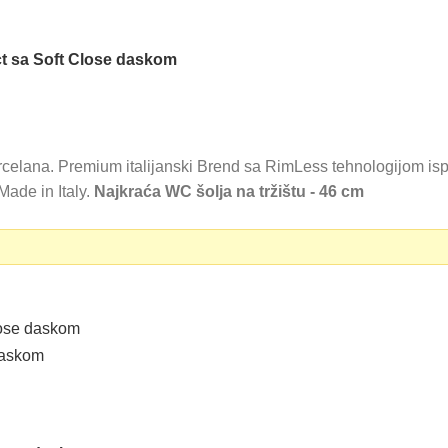
 sa Soft Close daskom
lana. Premium italijanski Brend sa RimLess tehnologijom ispi
ade in Italy.
Najkraća WC šolja na tržištu - 46 cm
0 RSD.