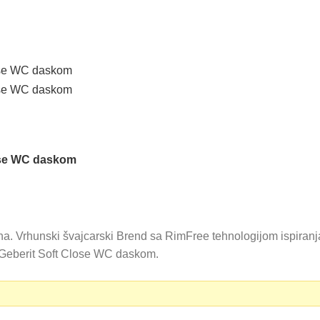
ose WC daskom
 Vrhunski švajcarski Brend sa RimFree tehnologijom ispiranj
 Geberit Soft Close WC daskom.
0 RSD.