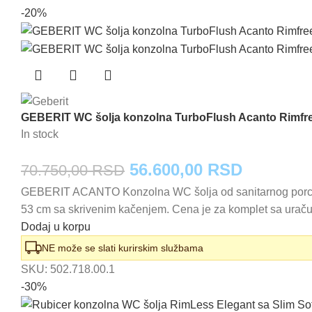
61.750,00 RSD.
-20%
GEBERIT WC šolja konzolna TurboFlush Acanto Rimfr
In stock
Originalna
Trenutna
56.600,00
RSD
70.750,00
RSD
GEBERIT ACANTO Konzolna WC šolja od sanitarnog porcelan
cena
cena
53 cm sa skrivenim kačenjem. Cena je za komplet sa urač
je
je:
Dodaj u korpu
bila:
56.600,0
NE može se slati kurirskim službama
SKU:
502.718.00.1
70.750,00 RSD.
-30%