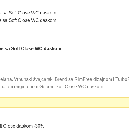
ee sa Soft Close WC daskom
a. Vrhunski švajcarski Brend sa RimFree dizajnom i TurboFlu
unatom originalnom Geberit Soft Close WC daskom.
0 RSD.