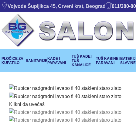
Vojvode Šupljikca 45, Crveni krst, Beograd
011/380-80
TUŠ KADE I
PLOČICE ZA
KADE I
TUŠ KABINE I
BATERIJE
SANITARIJE
TUŠ
KUPATILO
PARAVANI
PARAVANI
SLAVINE
KANALICE
Klikni da uvećaš