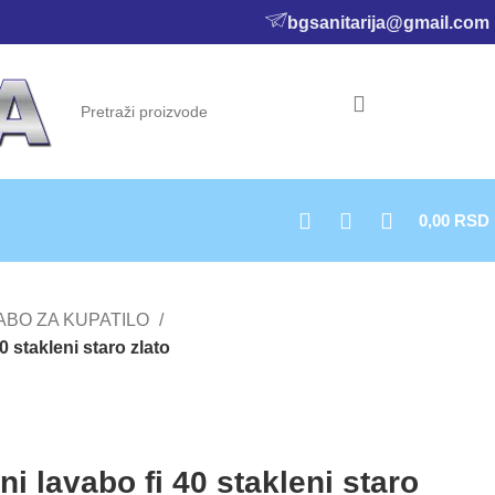
bgsanitarija@gmail.com
0,00
RSD
ABO ZA KUPATILO
 stakleni staro zlato
i lavabo fi 40 stakleni staro