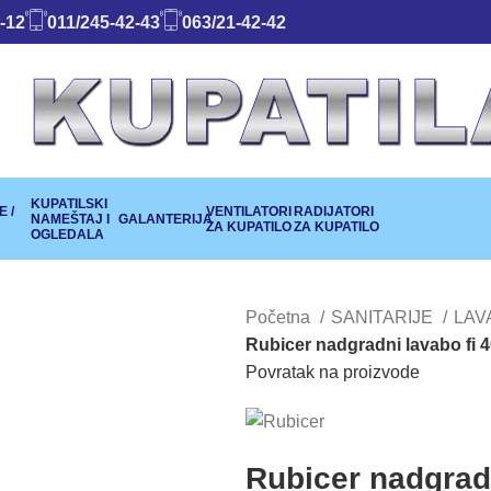
-12
011/245-42-43
063/21-42-42
KUPATILSKI
 /
VENTILATORI
RADIJATORI
NAMEŠTAJ I
GALANTERIJA
ZA KUPATILO
ZA KUPATILO
OGLEDALA
Početna
SANITARIJE
LAV
Rubicer nadgradni lavabo fi 40
Povratak na proizvode
Rubicer nadgradn