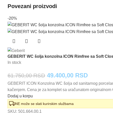
Povezani proizvodi
-20%
GEBERIT WC šolja konzolna ICON Rimfree sa Soft Cl
In stock
Originalna
Trenutna
49.400,00
RSD
61.750,00
RSD
GEBERIT ICON Konzolna WC šolja od sanitarnog porcelana.
cena
cena
kačenjem. Cena je za komplet sa uračunatom originalnom
je
je:
Dodaj u korpu
bila:
49.400,0
NE može se slati kurirskim službama
SKU:
501.664.00.1