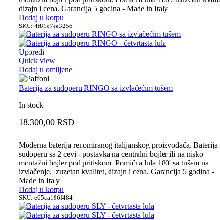
dizajn i cena. Garancija 5 godina - Made in Italy
Dodaj u korpu
SKU:
4f81c7ee3256
Uporedi
Quick view
Dodaj u omiljene
Baterija za sudoperu RINGO sa izvlačećim tušem
In stock
18.300,00
RSD
Moderna baterija renomiranog italijanskog proizvođača. Baterija
sudoperu sa 2 cevi - postavka na centralni bojler ili na nisko
montažni bojler pod pritiskom. Pomična lula 180' sa tušem na
izvlačenje. Izuzetan kvalitet, dizajn i cena. Garancija 5 godina -
Made in Italy
Dodaj u korpu
SKU:
e65ca196f484