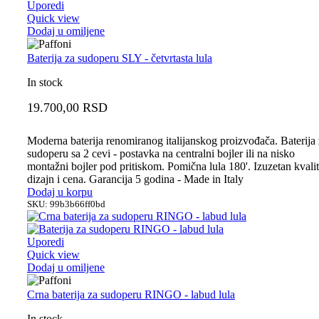
Uporedi
Quick view
Dodaj u omiljene
Baterija za sudoperu SLY - četvrtasta lula
In stock
19.700,00
RSD
Moderna baterija renomiranog italijanskog proizvođača. Baterija
sudoperu sa 2 cevi - postavka na centralni bojler ili na nisko
montažni bojler pod pritiskom. Pomična lula 180'. Izuzetan kvalit
dizajn i cena. Garancija 5 godina - Made in Italy
Dodaj u korpu
SKU:
99b3b66ff0bd
Uporedi
Quick view
Dodaj u omiljene
Crna baterija za sudoperu RINGO - labud lula
In stock