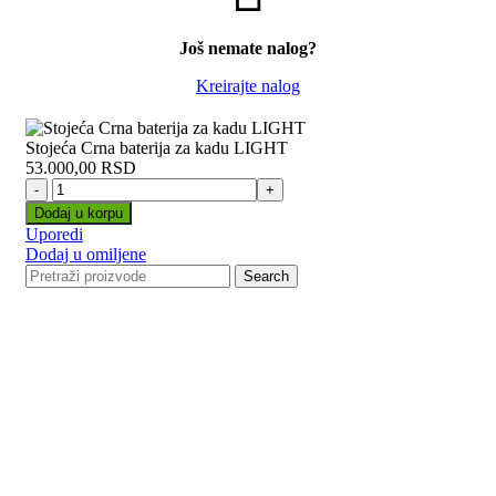
Još nemate nalog?
Kreirajte nalog
Stojeća Crna baterija za kadu LIGHT
53.000,00
RSD
Stojeća
Crna
Dodaj u korpu
baterija
Uporedi
za
Dodaj u omiljene
kadu
Search
LIGHT
količina