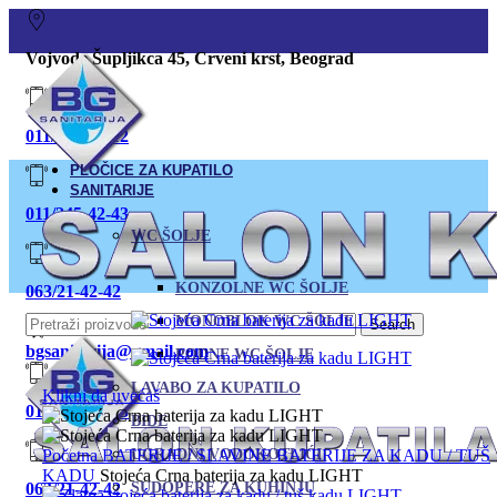
Vojvode Šupljikca 45, Crveni krst, Beograd
011/380-80-12
PLOČICE ZA KUPATILO
SANITARIJE
011/245-42-43
WC ŠOLJE
KONZOLNE WC ŠOLJE
063/21-42-42
MONOBLOK WC ŠOLJE
Search
bgsanitarija@gmail.com
PODNE WC ŠOLJE
LAVABO ZA KUPATILO
Klikni da uvećaš
011 245-42-43
BIDE
Početna
BATERIJE / SLAVINE
UGRADNI VODOKOTLIĆI
BATERIJE ZA KADU / TUŠ
KADU
Stojeća Crna baterija za kadu LIGHT
063/21-42-42
SUDOPERE ZA KUHINJU