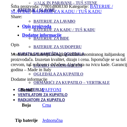
Dodaj u omiljene
WALK IN PARAVANI – TUŠ STENE
kadu
Šifra proizvoda:
77801d808330
Kategorije:
BATERIJE /
LIGHT
BATERIJE / SLAVINE
SLAVINE
,
BATERIJE ZA KADU / TUŠ KADU
količina
Share:
BATERIJE ZA LAVABO
Opis proizvoda
BATERIJE ZA KADU / TUŠ KADU
Dodatne informacije
BATERIJE ZA BIDE
Opis
BATERIJE ZA SUDOPERU
KUPATILSKI NAMEŠTAJ I OGLEDALA
Moderna crna baterija okruglog oblika renomiranog italijanskog
proizvođača. Izuzetan kvalitet, dizajn i cena. Isporučuje se sa tuš
crevom, tuš ručicom i držačem. Ugradnja na ivicu kade. Garancij
LAVABO SA ORMARIĆEM
godina – Made in Italy
OGLEDALA ZA KUPATILO
Dodatne informacije
ORMARIĆI ZA KUPATILO – VERTIKALE
Brend
PAFFONI
GALANTERIJA
VENTILATORI ZA KUPATILO
RADIJATORI ZA KUPATILO
Boja
Crna
Tip baterije
Jednoručna