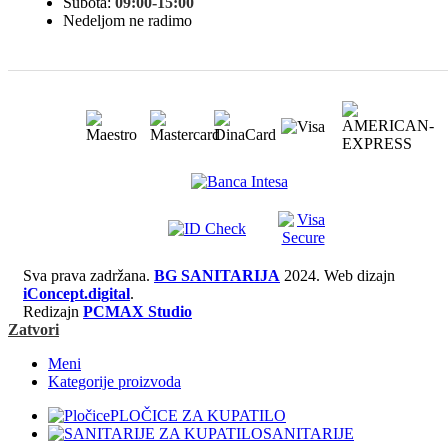
Subota:
09:00-15:00
Nedeljom ne radimo
Sva prava zadržana.
BG SANITARIJA
2024. Web dizajn
iConcept.digital
.
Redizajn
PCMAX Studio
Zatvori
Meni
Kategorije proizvoda
PLOČICE ZA KUPATILO
SANITARIJE