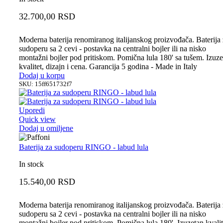
32.700,00
RSD
Moderna baterija renomiranog italijanskog proizvođača. Baterija
sudoperu sa 2 cevi - postavka na centralni bojler ili na nisko
montažni bojler pod pritiskom. Pomična lula 180' sa tušem. Izuze
kvalitet, dizajn i cena. Garancija 5 godina - Made in Italy
Dodaj u korpu
SKU:
15ff651732f7
Uporedi
Quick view
Dodaj u omiljene
Baterija za sudoperu RINGO - labud lula
In stock
15.540,00
RSD
Moderna baterija renomiranog italijanskog proizvođača. Baterija
sudoperu sa 2 cevi - postavka na centralni bojler ili na nisko
montažni bojler pod pritiskom. Pomična lula 180'. Izuzetan kvalit