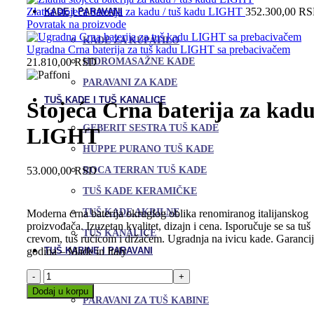
Zlatna stojeća baterija za kadu / tuš kadu LIGHT
352.300,00
RS
KADE I PARAVANI
Povratak na proizvode
KADE ZA KUPATILO
Ugradna Crna baterija za tuš kadu LIGHT sa prebacivačem
HIDROMASAŽNE KADE
21.810,00
RSD
PARAVANI ZA KADE
TUŠ KADE I TUŠ KANALICE
Stojeća Crna baterija za kad
GEBERIT SESTRA TUŠ KADE
LIGHT
HUPPE PURANO TUŠ KADE
53.000,00
RSD
ROCA TERRAN TUŠ KADE
TUŠ KADE KERAMIČKE
TUŠ KADE AKRILNE
Moderna crna baterija okruglog oblika renomiranog italijanskog
proizvođača. Izuzetan kvalitet, dizajn i cena. Isporučuje se sa tuš
TUŠ KANALICE
crevom, tuš ručicom i držačem. Ugradnja na ivicu kade. Garancij
godina – Made in Italy
TUŠ KABINE I PARAVANI
Stojeća
TUŠ KABINE
Crna
Dodaj u korpu
baterija
PARAVANI ZA TUŠ KABINE
Uporedi
za