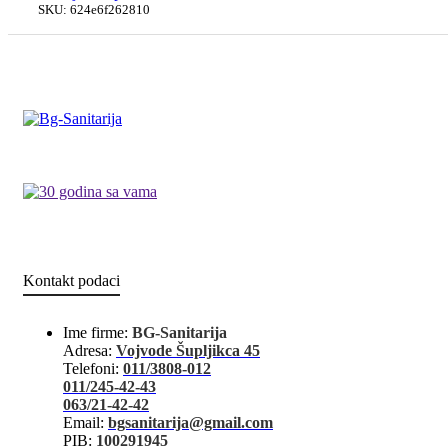
SKU:
624e6f262810
Kontakt podaci
Ime firme:
BG-Sanitarija
Adresa:
Vojvode Šupljikca 45
Telefoni:
011/3808-012
011/245-42-43
063/21-42-42
Email:
bgsanitarija@gmail.com
PIB:
100291945