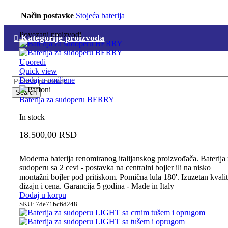
0,00
RSD
Način postavke
Stojeća baterija
Povezani proizvodi
Kategorije proizvoda
Uporedi
Quick view
Dodaj u omiljene
Search
Baterija za sudoperu BERRY
In stock
18.500,00
RSD
Moderna baterija renomiranog italijanskog proizvođača. Baterija
sudoperu sa 2 cevi - postavka na centralni bojler ili na nisko
montažni bojler pod pritiskom. Pomična lula 180'. Izuzetan kvalit
dizajn i cena. Garancija 5 godina - Made in Italy
Dodaj u korpu
SKU:
7de71bc6d248