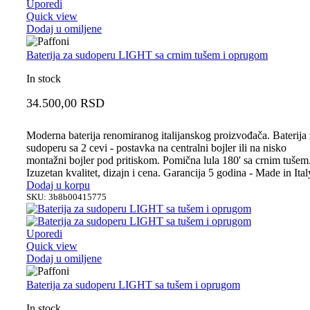
Uporedi
Quick view
Dodaj u omiljene
Baterija za sudoperu LIGHT sa crnim tušem i oprugom
In stock
34.500,00
RSD
Moderna baterija renomiranog italijanskog proizvođača. Baterija
sudoperu sa 2 cevi - postavka na centralni bojler ili na nisko
montažni bojler pod pritiskom. Pomična lula 180' sa crnim tušem
Izuzetan kvalitet, dizajn i cena. Garancija 5 godina - Made in Ital
Dodaj u korpu
SKU:
3b8b00415775
Uporedi
Quick view
Dodaj u omiljene
Baterija za sudoperu LIGHT sa tušem i oprugom
In stock