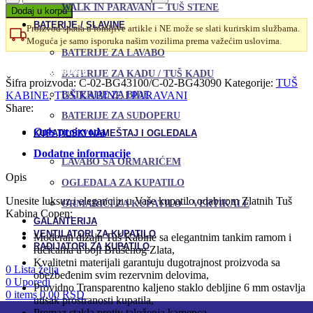
Kabina
WALK IN PARAVANI – TUŠ STENE
Dodaj u korpu
100x90
BATERIJE / SLAVINE
Proizvod spada u lomljive artikle i NE može se slati kurirskim službama.
Atlas
Moguća je samo isporuka našim vozilima prema važećim uslovima.
PRO
BATERIJE ZA LAVABO
Brušeno
Uporedi
Zlato
Dodaj u omiljene
BATERIJE ZA KADU / TUŠ KADU
sa
Šifra proizvoda:
C-02-BG43100/C-02-BG43090
Kategorije:
TUŠ
fiksnim
KABINE
,
TUŠ KABINE I PARAVANI
BATERIJE ZA BIDE
bočnim
Share:
BATERIJE ZA SUDOPERU
staklom
Opis proizvoda
količina
KUPATILSKI NAMEŠTAJ I OGLEDALA
Dodatne informacije
LAVABO SA ORMARIĆEM
Opis
OGLEDALA ZA KUPATILO
Unesite luksuz i eleganciju u Vaše kupatilo odabirom Zlatnih Tuš
ORMARIĆI ZA KUPATILO – VERTIKALE
Kabina Copen:
GALANTERIJA
VENTILATORI ZA KUPATILO
Moderan dizajn Tuš Kabine sa elegantnim tankim ramom i
RADIJATORI ZA KUPATILO
ručicama u boji Brušenog Zlata,
Kvalitetni materijali garantuju dugotrajnost proizvoda sa
0
Lista želja
obezbeđenim svim rezervnim delovima,
0
Uporedi
Providno Transparentno kaljeno staklo debljine 6 mm ostavlja
0
items
0,00
RSD
utisak prostranosti kupatila,
Premaz stakla protiv taloženja kamenca,