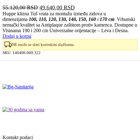
Originalna
Trenutna
55.120,00
RSD
49.640,00
RSD
cena
cena
Huppe klizna Tuš vrata za montažu između zidova u
dimenzijama
100, 110, 120, 130, 140, 150, 160
i
170 cm
Vrhunski
je
je:
nemački kvalitet sa Antiplaque zaštitom protiv kamenca. Dostupne u
bila:
49.640,00 RSD.
Visinama 190 i 200 cm Univerzalne orijentacije – Leva i Desna.
55.120,00 RSD.
Dodaj u korpu
NE može se slati kurirskim službama
SKU:
140406.069.322
Kontakt podaci