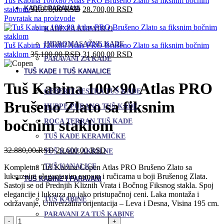
Tuš Kabina 100x80 Atlas PRO Brušeno Zlato sa fiksnim bočnim
KADE I PARAVANI
Originalna
Trenutna
staklom
31.970,00
RSD
28.700,00
RSD
cena
cena
Povratak na proizvode
je
je:
KADE ZA KUPATILO
bila:
28.700,00 RSD.
HIDROMASAŽNE KADE
31.970,00 RSD.
Tuš Kabina 120x80 Atlas PRO Brušeno Zlato sa fiksnim bočnim
Originalna
Trenutna
staklom
35.100,00
RSD
31.600,00
RSD
PARAVANI ZA KADE
cena
cena
TUŠ KADE I TUŠ KANALICE
je
je:
bila:
31.600,00 RSD.
Tuš Kabina 100×90 Atlas PRO
35.100,00 RSD.
GEBERIT SESTRA TUŠ KADE
Brušeno Zlato sa fiksnim
HUPPE PURANO TUŠ KADE
bočnim staklom
ROCA TERRAN TUŠ KADE
TUŠ KADE KERAMIČKE
Originalna
Trenutna
32.880,00
RSD
29.600,00
RSD
TUŠ KADE AKRILNE
cena
cena
TUŠ KANALICE
Kompletna Tuš Kabina Copen Atlas PRO Brušeno Zlato sa
je
je:
luksuznim elegantanim ramom i ručicama u boji Brušenog Zlata.
bila:
29.600,00 RSD.
TUŠ KABINE I PARAVANI
Sastoji se od Prednjih Kliznih Vrata i Bočnog Fiksnog stakla. Spoj
32.880,00 RSD.
elegancije i luksuza po jako pristupačnoj ceni. Laka montaža i
TUŠ KABINE
održavanje, Univerzalna orijentacija – Leva i Desna, Visina 195 cm.
PARAVANI ZA TUŠ KABINE
Tuš