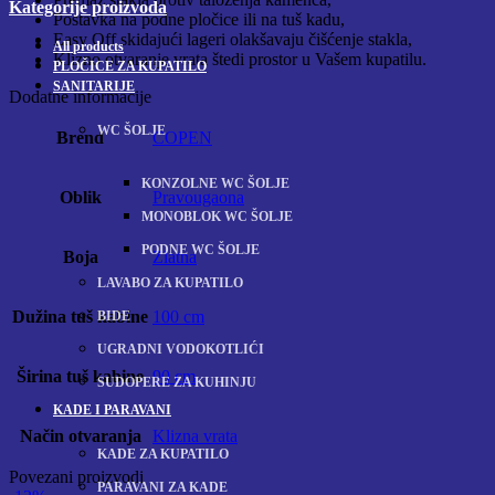
Kategorije proizvoda
Postavka na podne pločice ili na tuš kadu,
Easy Off skidajući lageri olakšavaju čišćenje stakla,
All
products
Klizno otvaranje vrata štedi prostor u Vašem kupatilu.
PLOČICE ZA KUPATILO
SANITARIJE
Dodatne informacije
WC ŠOLJE
Brend
COPEN
KONZOLNE WC ŠOLJE
Oblik
Pravougaona
MONOBLOK WC ŠOLJE
PODNE WC ŠOLJE
Boja
Zlatna
LAVABO ZA KUPATILO
Dužina tuš kabine
100 cm
BIDE
UGRADNI VODOKOTLIĆI
Širina tuš kabine
90 cm
SUDOPERE ZA KUHINJU
KADE I PARAVANI
Način otvaranja
Klizna vrata
KADE ZA KUPATILO
Povezani proizvodi
PARAVANI ZA KADE