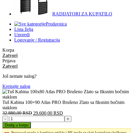
RADIJATORI ZA KUPATILO
Prodavnica
Lista želja
Uporedi
Logovanje / Registracija
Korpa
Zatvori
Prijava
Zatvori
Još nemate nalog?
Kreirajte nalog
Tuš Kabina 100×90 Atlas PRO Brušeno Zlato sa fiksnim bočnim
staklom
Originalna
Trenutna
32.880,00
RSD
29.600,00
RSD
Tuš
cena
cena
Kabina
je
je:
Dodaj u korpu
100x90
bila:
29.600,00 RSD.
Proizvod spada u lomljive artikle i NE može se slati kurirskim službama.