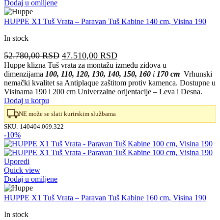
Dodaj u omiljene
HUPPE X1 Tuš Vrata – Paravan Tuš Kabine 140 cm, Visina 190
In stock
Originalna
Trenutna
52.780,00
RSD
47.510,00
RSD
cena
cena
Huppe klizna Tuš vrata za montažu između zidova u
dimenzijama
100, 110, 120, 130, 140, 150, 160
i
170 cm
Vrhunski
je
je:
nemački kvalitet sa Antiplaque zaštitom protiv kamenca. Dostupne u
bila:
47.510,00 RSD.
Visinama 190 i 200 cm Univerzalne orijentacije – Leva i Desna.
52.780,00 RSD.
Dodaj u korpu
NE može se slati kurirskim službama
SKU:
140404.069.322
-10%
Uporedi
Quick view
Dodaj u omiljene
HUPPE X1 Tuš Vrata – Paravan Tuš Kabine 160 cm, Visina 190
In stock