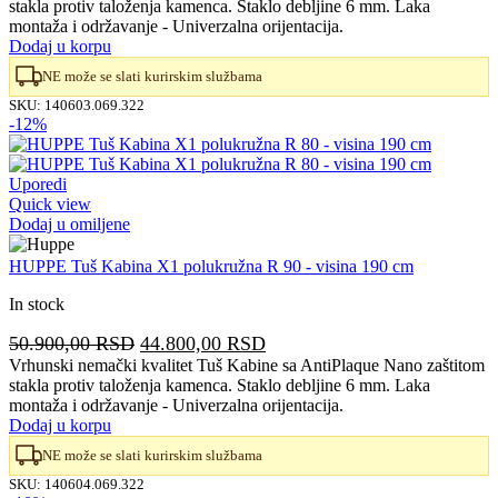
stakla protiv taloženja kamenca. Staklo debljine 6 mm. Laka
je
je:
montaža i održavanje - Univerzalna orijentacija.
bila:
43.300,00 RSD.
Dodaj u korpu
49.200,00 RSD.
NE može se slati kurirskim službama
SKU:
140603.069.322
-12%
Uporedi
Quick view
Dodaj u omiljene
HUPPE Tuš Kabina X1 polukružna R 90 - visina 190 cm
In stock
Originalna
Trenutna
50.900,00
RSD
44.800,00
RSD
cena
cena
Vrhunski nemački kvalitet Tuš Kabine sa AntiPlaque Nano zaštitom
stakla protiv taloženja kamenca. Staklo debljine 6 mm. Laka
je
je:
montaža i održavanje - Univerzalna orijentacija.
bila:
44.800,00 RSD.
Dodaj u korpu
50.900,00 RSD.
NE može se slati kurirskim službama
SKU:
140604.069.322