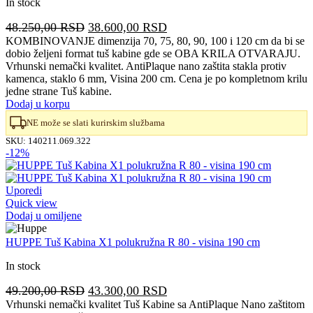
In stock
Originalna
Trenutna
48.250,00
RSD
38.600,00
RSD
cena
cena
KOMBINOVANJE dimenzija 70, 75, 80, 90, 100 i 120 cm da bi se
dobio željeni format tuš kabine gde se OBA KRILA OTVARAJU.
je
je:
Vrhunski nemački kvalitet. AntiPlaque nano zaštita stakla protiv
bila:
38.600,00 RSD.
kamenca, staklo 6 mm, Visina 200 cm. Cena je po kompletnom krilu
48.250,00 RSD.
jedne strane Tuš kabine.
Dodaj u korpu
NE može se slati kurirskim službama
SKU:
140211.069.322
-12%
Uporedi
Quick view
Dodaj u omiljene
HUPPE Tuš Kabina X1 polukružna R 80 - visina 190 cm
In stock
Originalna
Trenutna
49.200,00
RSD
43.300,00
RSD
cena
cena
Vrhunski nemački kvalitet Tuš Kabine sa AntiPlaque Nano zaštitom