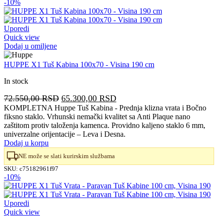
-10%
Uporedi
Quick view
Dodaj u omiljene
HUPPE X1 Tuš Kabina 100x70 - Visina 190 cm
In stock
Originalna
Trenutna
72.550,00
RSD
65.300,00
RSD
cena
cena
KOMPLETNA Huppe Tuš Kabina - Prednja klizna vrata i Bočno
fiksno staklo. Vrhunski nemački kvalitet sa Anti Plaque nano
je
je:
zaštitom protiv taloženja kamenca. Providno kaljeno staklo 6 mm,
bila:
65.300,00 RSD.
univerzalne orijentacije – Leva i Desna.
72.550,00 RSD.
Dodaj u korpu
NE može se slati kurirskim službama
SKU:
c75182961f97
-10%
Uporedi
Quick view