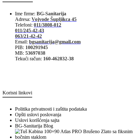
Ime firme:
BG-Sanitarija
Adresa:
Vojvode Šupljikca 45
Telefoni:
011/3808-012
011/245-42-43
063/21-42-42
Email:
bgsanitarija@gmail.com
PIB:
100291945
MB:
53697038
Tekući račun:
160-462832-38
Korisni linkovi
Politika privatnosti i zaštita podataka
Opšti uslovi poslovanja
Uslovi korišćenja sajta
BG-Sanitarija Blog