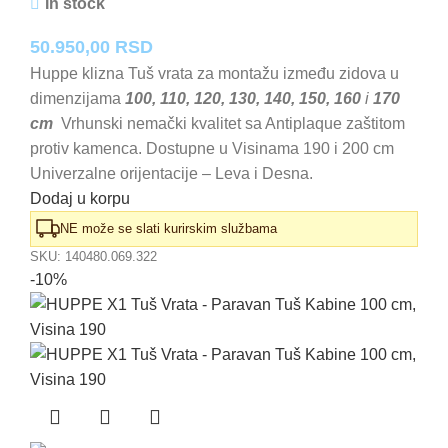
In stock
50.950,00
RSD
Huppe klizna Tuš vrata za montažu između zidova u
dimenzijama
100, 110, 120, 130, 140, 150, 160
i
170
cm
Vrhunski nemački kvalitet sa Antiplaque zaštitom
protiv kamenca. Dostupne u Visinama 190 i 200 cm
Univerzalne orijentacije – Leva i Desna.
Dodaj u korpu
NE može se slati kurirskim službama
SKU:
140480.069.322
-10%