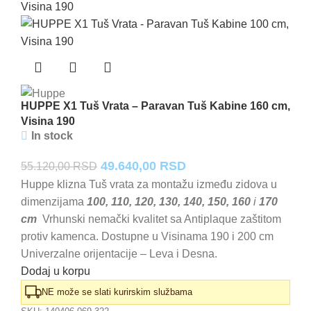
HUPPE X1 Tuš Vrata – Paravan Tuš Kabine 160 cm,
Visina 190
In stock
Originalna
Trenutna
49.640,00
RSD
55.120,00
RSD
cena
cena
Huppe klizna Tuš vrata za montažu između zidova u
dimenzijama
100, 110, 120, 130, 140, 150, 160
i
170
je
je:
cm
Vrhunski nemački kvalitet sa Antiplaque zaštitom
bila:
49.640,00 RSD.
protiv kamenca. Dostupne u Visinama 190 i 200 cm
55.120,00 RSD.
Univerzalne orijentacije – Leva i Desna.
Dodaj u korpu
NE može se slati kurirskim službama