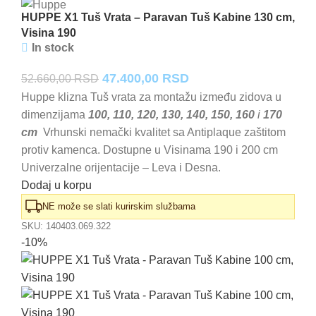
HUPPE X1 Tuš Vrata – Paravan Tuš Kabine 130 cm,
Visina 190
In stock
Originalna
Trenutna
47.400,00
RSD
52.660,00
RSD
cena
cena
Huppe klizna Tuš vrata za montažu između zidova u
dimenzijama
100, 110, 120, 130, 140, 150, 160
i
170
je
je:
cm
Vrhunski nemački kvalitet sa Antiplaque zaštitom
bila:
47.400,00 RSD.
protiv kamenca. Dostupne u Visinama 190 i 200 cm
52.660,00 RSD.
Univerzalne orijentacije – Leva i Desna.
Dodaj u korpu
NE može se slati kurirskim službama
SKU:
140403.069.322
-10%