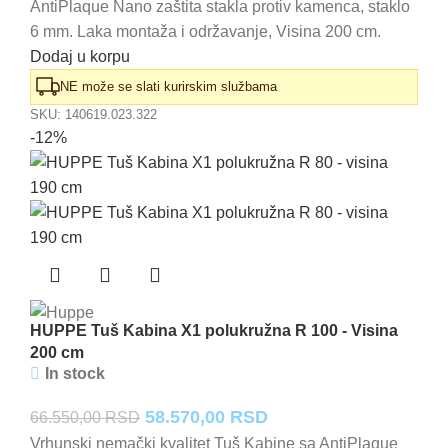
AntiPlaque Nano zaštita stakla protiv kamenca, staklo
je
je:
6 mm. Laka montaža i održavanje, Visina 200 cm.
bila:
59.200,00 RSD.
Dodaj u korpu
67.200,00 RSD.
NE može se slati kurirskim službama
SKU:
140619.023.322
-12%
HUPPE Tuš Kabina X1 polukružna R 100 - Visina
200 cm
In stock
Originalna
Trenutna
58.570,00
RSD
66.550,00
RSD
cena
cena
Vrhunski nemački kvalitet Tuš Kabine sa AntiPlaque