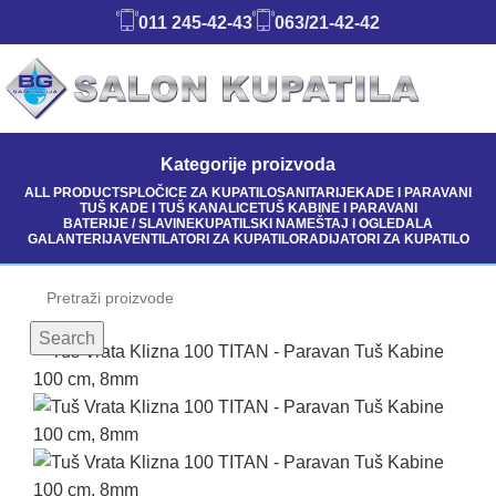
011 245-42-43
063/21-42-42
Kategorije proizvoda
ALL
PRODUCTS
PLOČICE ZA KUPATILO
SANITARIJE
KADE I PARAVANI
TUŠ KADE I TUŠ KANALICE
TUŠ KABINE I PARAVANI
BATERIJE / SLAVINE
KUPATILSKI NAMEŠTAJ I OGLEDALA
GALANTERIJA
VENTILATORI ZA KUPATILO
RADIJATORI ZA KUPATILO
-12%
Search