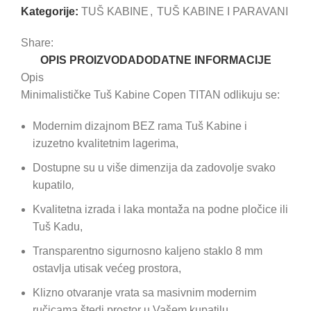
Kategorije:
TUŠ KABINE
,
TUŠ KABINE I PARAVANI
Share:
OPIS PROIZVODA
DODATNE INFORMACIJE
Opis
Minimalističke Tuš Kabine Copen TITAN odlikuju se:
Modernim dizajnom BEZ rama Tuš Kabine i
izuzetno kvalitetnim lagerima,
Dostupne su u više dimenzija da zadovolje svako
kupatilo
,
Kvalitetna izrada i laka montaža na podne pločice ili
Tuš Kadu,
Transparentno sigurnosno kaljeno staklo 8 mm
ostavlja utisak većeg prostora,
Klizno otvaranje vrata sa masivnim modernim
ručicama štedi prostor u Vašem kupatilu.