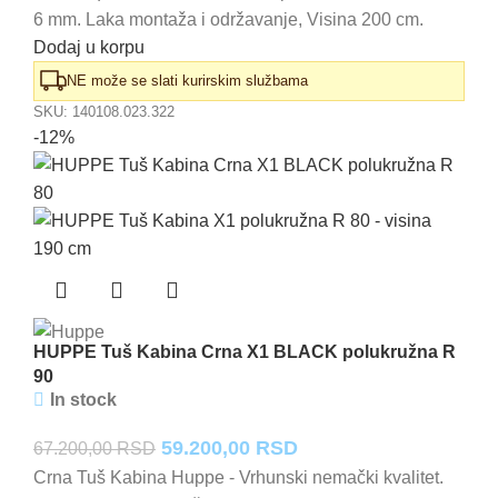
6 mm. Laka montaža i održavanje, Visina 200 cm.
bila:
67.400,00 RSD.
Dodaj u korpu
76.600,00 RSD.
NE može se slati kurirskim službama
SKU:
140108.023.322
-12%
HUPPE Tuš Kabina Crna X1 BLACK polukružna R
90
In stock
Originalna
Trenutna
59.200,00
RSD
67.200,00
RSD
cena
cena
Crna Tuš Kabina Huppe - Vrhunski nemački kvalitet.