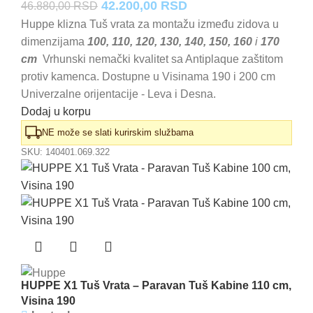
Originalna
Trenutna
42.200,00
RSD
46.880,00
RSD
cena
cena
Huppe klizna Tuš vrata za montažu između zidova u
dimenzijama
100, 110, 120, 130, 140, 150, 160
i
170
je
je:
cm
Vrhunski nemački kvalitet sa Antiplaque zaštitom
bila:
42.200,00 RSD.
protiv kamenca. Dostupne u Visinama 190 i 200 cm
46.880,00 RSD.
Univerzalne orijentacije - Leva i Desna.
Dodaj u korpu
NE može se slati kurirskim službama
SKU:
140401.069.322
HUPPE X1 Tuš Vrata – Paravan Tuš Kabine 110 cm,
Visina 190