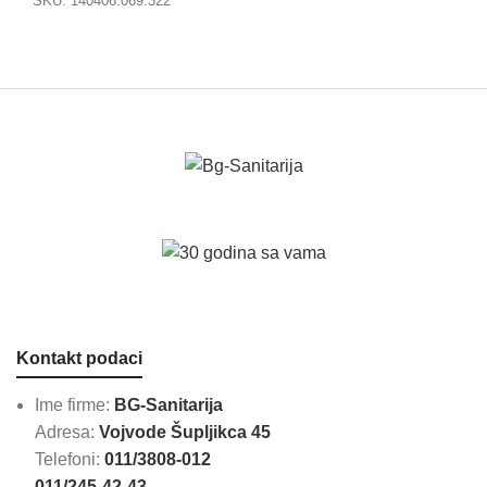
SKU:
140406.069.322
Kontakt podaci
Ime firme:
BG-Sanitarija
Adresa:
Vojvode Šupljikca 45
Telefoni:
011/3808-012
011/245-42-43