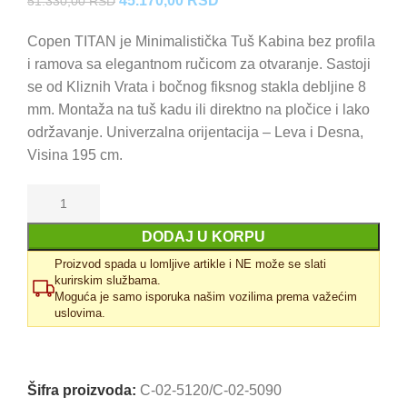
45.170,00
RSD
51.330,00
RSD
cena
cena
Copen TITAN je Minimalistička Tuš Kabina bez profila
je
je:
i ramova sa elegantnom ručicom za otvaranje. Sastoji
bila:
45.170,00 RSD.
se od Kliznih Vrata i bočnog fiksnog stakla debljine 8
51.330,00 RSD.
mm. Montaža na tuš kadu ili direktno na pločice i lako
održavanje. Univerzalna orijentacija – Leva i Desna,
Visina 195 cm.
DODAJ U KORPU
Proizvod spada u lomljive artikle i NE može se slati
kurirskim službama.
Moguća je samo isporuka našim vozilima prema važećim
uslovima.
Uporedi
Dodaj u omiljene
Šifra proizvoda:
C-02-5120/C-02-5090