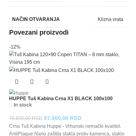
NAČIN OTVARANJA
Klizna vrata
Povezani proizvodi
-12%
HUPPE Tuš Kabina Crna X1 BLACK 100x100
In stock
Originalna
Trenutna
67.400,00
RSD
76.600,00
RSD
cena
cena
Crna Tuš Kabina Huppe - Vrhunski nemački kvalitet.
AntiPlaque Nano zaštita stakla protiv kamenca, staklo
je
je: