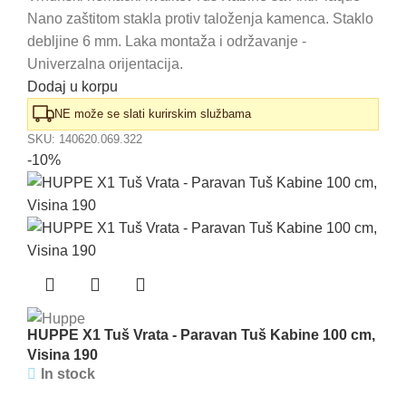
Nano zaštitom stakla protiv taloženja kamenca. Staklo
je
je:
debljine 6 mm. Laka montaža i održavanje -
bila:
58.570,00 RSD.
Univerzalna orijentacija.
66.550,00 RSD.
Dodaj u korpu
NE može se slati kurirskim službama
SKU:
140620.069.322
-10%
HUPPE X1 Tuš Vrata - Paravan Tuš Kabine 100 cm,
Visina 190
In stock