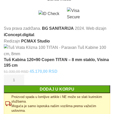
Sva prava zadržana.
BG SANITARIJA
2024. Web dizajn
iConcept.digital
.
Redizajn
PCMAX Studio
Tuš Kabina 120×90 Copen TITAN – 8 mm staklo, Visina
195 cm
Originalna
Trenutna
45.170,00
RSD
51.330,00
RSD
cena
cena
je
je:
DODAJ U KORPU
bila:
45.170,00 RSD.
51.330,00 RSD.
Proizvod spada u lomljive artikle i NE može se slati kurirskim
službama.
Moguća je samo isporuka našim vozilima prema važećim
uslovima.