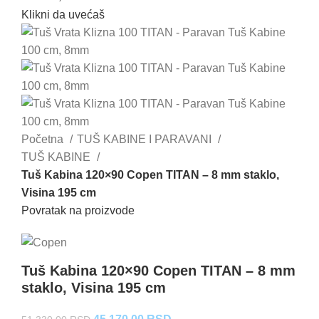
Klikni da uvećaš
Početna
TUŠ KABINE I PARAVANI
TUŠ KABINE
Tuš Kabina 120×90 Copen TITAN – 8 mm staklo,
Visina 195 cm
Povratak na proizvode
Tuš Kabina 120×90 Copen TITAN – 8 mm
staklo, Visina 195 cm
Originalna
Trenutna