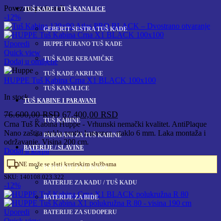
Povezani proizvodi
TUŠ KADE I TUŠ KANALICE
-12%
GEBERIT SESTRA TUŠ KADE
Uporedi
HUPPE PURANO TUŠ KADE
Quick view
TUŠ KADE KERAMIČKE
Dodaj u omiljene
TUŠ KADE AKRILNE
HUPPE Tuš Kabina Crna X1 BLACK 100x100
TUŠ KANALICE
In stock
TUŠ KABINE I PARAVANI
Originalna
Trenutna
76.600,00
RSD
67.400,00
RSD
TUŠ KABINE
cena
cena
Crna Tuš Kabina Huppe - Vrhunski nemački kvalitet. AntiPlaque
Nano zaštita stakla protiv kamenca, staklo 6 mm. Laka montaža i
je
je:
PARAVANI ZA TUŠ KABINE
održavanje, Visina 200 cm.
bila:
67.400,00 RSD.
BATERIJE / SLAVINE
Dodaj u korpu
76.600,00 RSD.
NE može se slati kurirskim službama
BATERIJE ZA LAVABO
SKU:
140108.023.322
BATERIJE ZA KADU / TUŠ KADU
-12%
BATERIJE ZA BIDE
Uporedi
BATERIJE ZA SUDOPERU
Quick view