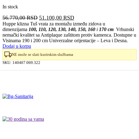
In stock
Originalna
Trenutna
56.770,00
RSD
51.100,00
RSD
cena
cena
Huppe klizna Tuš vrata za montažu između zidova u
dimenzijama
100, 110, 120, 130, 140, 150, 160
i
170 cm
Vrhunski
je
je:
nemački kvalitet sa Antiplaque zaštitom protiv kamenca. Dostupne u
bila:
51.100,00 RSD.
Visinama 190 i 200 cm Univerzalne orijentacije – Leva i Desna.
56.770,00 RSD.
Dodaj u korpu
NE može se slati kurirskim službama
SKU:
140407.069.322