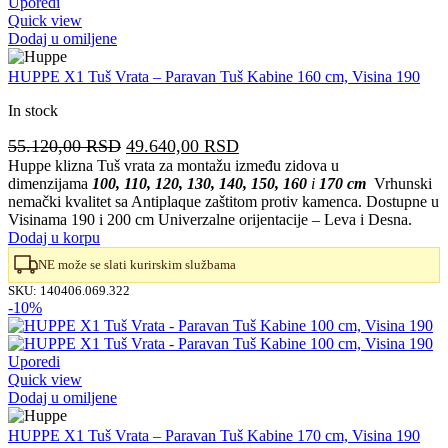
Uporedi
Quick view
Dodaj u omiljene
HUPPE X1 Tuš Vrata – Paravan Tuš Kabine 160 cm, Visina 190
In stock
Originalna
Trenutna
55.120,00
RSD
49.640,00
RSD
cena
cena
Huppe klizna Tuš vrata za montažu između zidova u
dimenzijama
100, 110, 120, 130, 140, 150, 160
i
170 cm
Vrhunski
je
je:
nemački kvalitet sa Antiplaque zaštitom protiv kamenca. Dostupne u
bila:
49.640,00 RSD.
Visinama 190 i 200 cm Univerzalne orijentacije – Leva i Desna.
55.120,00 RSD.
Dodaj u korpu
NE može se slati kurirskim službama
SKU:
140406.069.322
-10%
Uporedi
Quick view
Dodaj u omiljene
HUPPE X1 Tuš Vrata – Paravan Tuš Kabine 170 cm, Visina 190