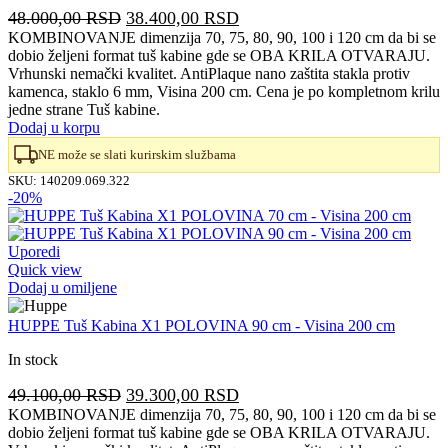
Originalna
Trenutna
48.000,00
RSD
38.400,00
RSD
cena
cena
KOMBINOVANJE dimenzija 70, 75, 80, 90, 100 i 120 cm da bi se
dobio željeni format tuš kabine gde se OBA KRILA OTVARAJU.
je
je:
Vrhunski nemački kvalitet. AntiPlaque nano zaštita stakla protiv
bila:
38.400,00 RSD.
kamenca, staklo 6 mm, Visina 200 cm. Cena je po kompletnom krilu
48.000,00 RSD.
jedne strane Tuš kabine.
Dodaj u korpu
NE može se slati kurirskim službama
SKU:
140209.069.322
-20%
Uporedi
Quick view
Dodaj u omiljene
HUPPE Tuš Kabina X1 POLOVINA 90 cm - Visina 200 cm
In stock
Originalna
Trenutna
49.100,00
RSD
39.300,00
RSD
cena
cena
KOMBINOVANJE dimenzija 70, 75, 80, 90, 100 i 120 cm da bi se
dobio željeni format tuš kabine gde se OBA KRILA OTVARAJU.
je
je: