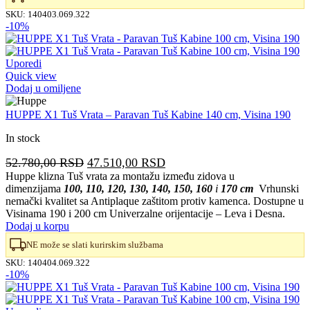
SKU:
140403.069.322
-10%
Uporedi
Quick view
Dodaj u omiljene
HUPPE X1 Tuš Vrata – Paravan Tuš Kabine 140 cm, Visina 190
In stock
Originalna
Trenutna
52.780,00
RSD
47.510,00
RSD
cena
cena
Huppe klizna Tuš vrata za montažu između zidova u
dimenzijama
100, 110, 120, 130, 140, 150, 160
i
170 cm
Vrhunski
je
je:
nemački kvalitet sa Antiplaque zaštitom protiv kamenca. Dostupne u
bila:
47.510,00 RSD.
Visinama 190 i 200 cm Univerzalne orijentacije – Leva i Desna.
52.780,00 RSD.
Dodaj u korpu
NE može se slati kurirskim službama
SKU:
140404.069.322
-10%