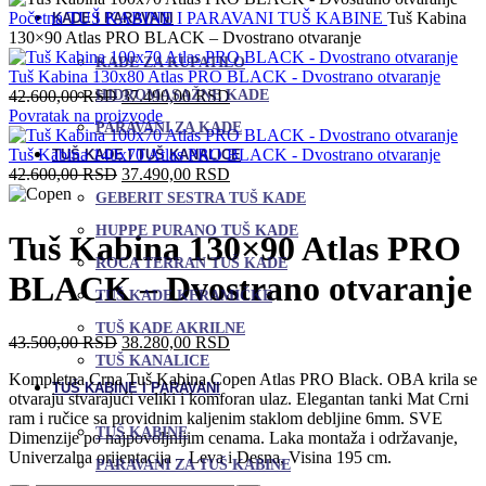
Početna
TUŠ KABINE I PARAVANI
TUŠ KABINE
Tuš Kabina
KADE I PARAVANI
130×90 Atlas PRO BLACK – Dvostrano otvaranje
KADE ZA KUPATILO
Tuš Kabina 130x80 Atlas PRO BLACK - Dvostrano otvaranje
Originalna
Trenutna
HIDROMASAŽNE KADE
42.600,00
RSD
37.490,00
RSD
cena
cena
Povratak na proizvode
PARAVANI ZA KADE
je
je:
bila:
37.490,00 RSD.
Tuš Kabina 140x70 Atlas PRO BLACK - Dvostrano otvaranje
TUŠ KADE I TUŠ KANALICE
42.600,00 RSD.
Originalna
Trenutna
42.600,00
RSD
37.490,00
RSD
cena
cena
GEBERIT SESTRA TUŠ KADE
je
je:
HUPPE PURANO TUŠ KADE
bila:
37.490,00 RSD.
Tuš Kabina 130×90 Atlas PRO
42.600,00 RSD.
ROCA TERRAN TUŠ KADE
BLACK – Dvostrano otvaranje
TUŠ KADE KERAMIČKE
TUŠ KADE AKRILNE
Originalna
Trenutna
43.500,00
RSD
38.280,00
RSD
cena
cena
TUŠ KANALICE
Kompletna Crna Tuš Kabina Copen Atlas PRO Black. OBA krila se
je
je:
TUŠ KABINE I PARAVANI
otvaraju stvarajući veliki i komforan ulaz. Elegantan tanki Mat Crni
bila:
38.280,00 RSD.
ram i ručice sa providnim kaljenim staklom debljine 6mm. SVE
43.500,00 RSD.
TUŠ KABINE
Dimenzije po najpovoljnijim cenama. Laka montaža i održavanje,
Univerzalna orijentacija – Leva i Desna, Visina 195 cm.
PARAVANI ZA TUŠ KABINE