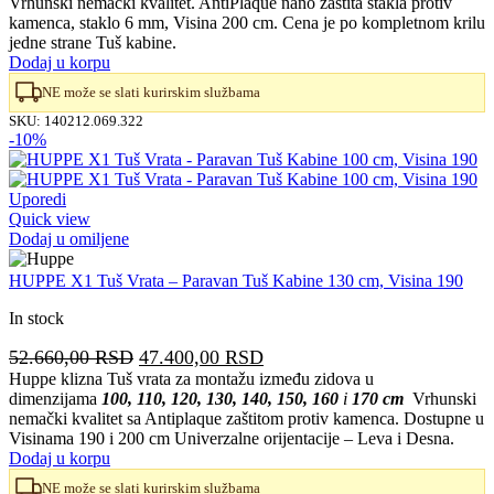
Vrhunski nemački kvalitet. AntiPlaque nano zaštita stakla protiv
bila:
39.300,00 RSD.
kamenca, staklo 6 mm, Visina 200 cm. Cena je po kompletnom krilu
49.100,00 RSD.
jedne strane Tuš kabine.
Dodaj u korpu
NE može se slati kurirskim službama
SKU:
140212.069.322
-10%
Uporedi
Quick view
Dodaj u omiljene
HUPPE X1 Tuš Vrata – Paravan Tuš Kabine 130 cm, Visina 190
In stock
Originalna
Trenutna
52.660,00
RSD
47.400,00
RSD
cena
cena
Huppe klizna Tuš vrata za montažu između zidova u
dimenzijama
100, 110, 120, 130, 140, 150, 160
i
170 cm
Vrhunski
je
je:
nemački kvalitet sa Antiplaque zaštitom protiv kamenca. Dostupne u
bila:
47.400,00 RSD.
Visinama 190 i 200 cm Univerzalne orijentacije – Leva i Desna.
52.660,00 RSD.
Dodaj u korpu
NE može se slati kurirskim službama