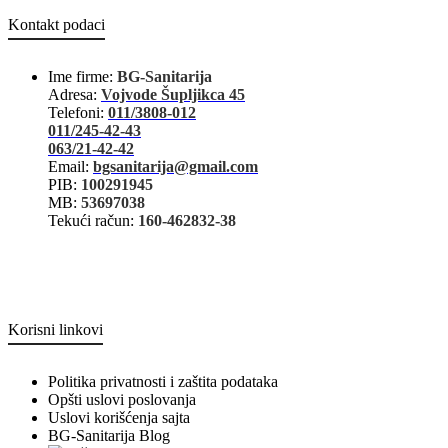
Kontakt podaci
Ime firme:
BG-Sanitarija
Adresa:
Vojvode Šupljikca 45
Telefoni:
011/3808-012
011/245-42-43
063/21-42-42
Email:
bgsanitarija@gmail.com
PIB:
100291945
MB:
53697038
Tekući račun:
160-462832-38
Korisni linkovi
Politika privatnosti i zaštita podataka
Opšti uslovi poslovanja
Uslovi korišćenja sajta
BG-Sanitarija Blog