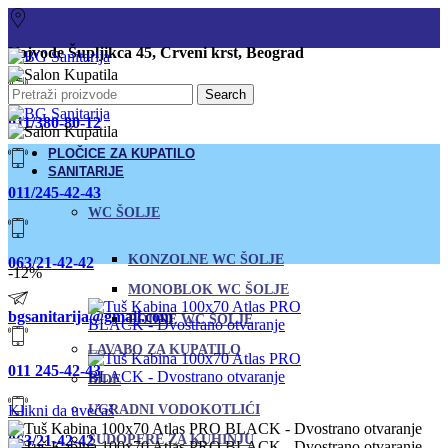
Vojvode Šupljikca 45, Crveni krst, Beograd
Search
011/380-80-12
PLOČICE ZA KUPATILO
SANITARIJE
011/245-42-43
WC ŠOLJE
KONZOLNE WC ŠOLJE
063/21-42-42
-12%
MONOBLOK WC ŠOLJE
bgsanitarija@gmail.com
PODNE WC ŠOLJE
LAVABO ZA KUPATILO
011 245-42-43
BIDE
Klikni da uvećaš
UGRADNI VODOKOTLIĆI
063/21-42-42
SUDOPERE ZA KUHINJU