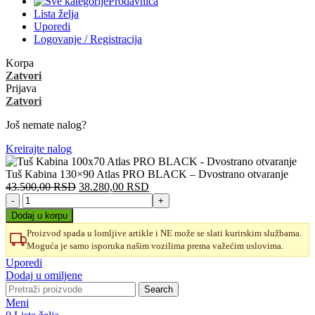
Prodavnica
Lista želja
Uporedi
Logovanje / Registracija
Korpa
Zatvori
Prijava
Zatvori
Još nemate nalog?
Kreirajte nalog
Tuš Kabina 130×90 Atlas PRO BLACK – Dvostrano otvaranje
Originalna
Trenutna
43.500,00
RSD
38.280,00
RSD
Tuš
cena
cena
Kabina
je
je:
Dodaj u korpu
130x90
bila:
38.280,00 RSD.
Proizvod spada u lomljive artikle i NE može se slati kurirskim službama.
Atlas
43.500,00 RSD.
Moguća je samo isporuka našim vozilima prema važećim uslovima.
PRO
BLACK
Uporedi
-
Dodaj u omiljene
Dvostrano
Search
otvaranje
Meni
količina