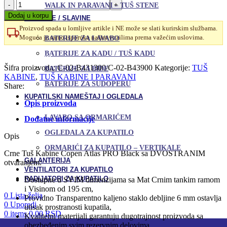
Tuš
WALK IN PARAVANI – TUŠ STENE
Kabina
Dodaj u korpu
BATERIJE / SLAVINE
130x90
Proizvod spada u lomljive artikle i NE može se slati kurirskim službama.
Atlas
Moguća je samo isporuka našim vozilima prema važećim uslovima.
BATERIJE ZA LAVABO
PRO
BLACK
Uporedi
BATERIJE ZA KADU / TUŠ KADU
-
Dodaj u omiljene
Dvostrano
Šifra proizvoda:
C-02-B431300/C-02-B43900
Kategorije:
TUŠ
BATERIJE ZA BIDE
otvaranje
KABINE
,
TUŠ KABINE I PARAVANI
BATERIJE ZA SUDOPERU
količina
Share:
KUPATILSKI NAMEŠTAJ I OGLEDALA
Opis proizvoda
LAVABO SA ORMARIĆEM
Dodatne informacije
OGLEDALA ZA KUPATILO
Opis
ORMARIĆI ZA KUPATILO – VERTIKALE
Crne Tuš Kabine Copen Atlas PRO Black sa DVOSTRANIM
GALANTERIJA
otvaranjem:
VENTILATORI ZA KUPATILO
RADIJATORI ZA KUPATILO
Dostupne u SVIM dimenzijama sa Mat Crnim tankim ramom
i Visinom od 195 cm,
0
Lista želja
Providno Transparentno kaljeno staklo debljine 6 mm ostavlja
0
Uporedi
utisak prostranosti kupatila,
0
items
0,00
RSD
Kvalitetni materijali garantuju dugotrajnost proizvoda sa
obezbeđenim svim rezervnim delovima,