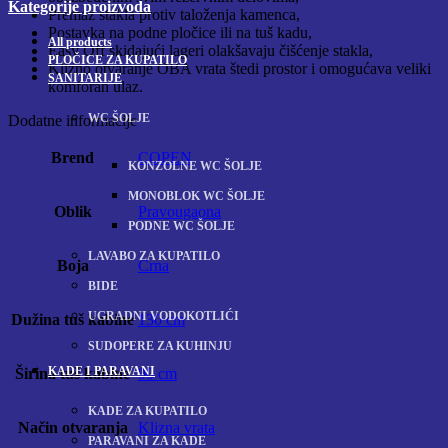
Kategorije proizvoda
Premaz stakla protiv taloženja kamenca,
Postavka na podne pločice ili na tuš kadu,
All
products
Easy Off skidajući lageri olakšavaju čišćenje stakla,
PLOČICE ZA KUPATILO
Klizno otvaranje OBA vrata štedi prostor i omogućava veliki
SANITARIJE
komforan ulaz.
WC ŠOLJE
Dodatne informacije
Brend
COPEN
KONZOLNE WC ŠOLJE
MONOBLOK WC ŠOLJE
Oblik
Pravougaona
PODNE WC ŠOLJE
LAVABO ZA KUPATILO
Boja
Crna
BIDE
UGRADNI VODOKOTLIĆI
Dužina tuš kabine
130 cm
SUDOPERE ZA KUHINJU
KADE I PARAVANI
Širina tuš kabine
90 cm
KADE ZA KUPATILO
Način otvaranja
Klizna vrata
PARAVANI ZA KADE